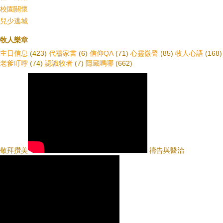
校園關懷
兒少逃城
牧人樂章
主日信息
(423)
代禱家書
(6)
信仰QA
(71)
心靈微聲
(85)
牧人心語
(168)
老爹叮嚀
(74)
認識牧者
(7)
隱藏嗎哪
(662)
敬拜攢美
禱告與醫治