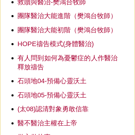
救贖與醫治-樊鴻台牧師
團隊醫治大能進階（樊鴻台牧師）
團隊醫治大能初階（樊鴻台牧師）
HOPE禱告模式(身體醫治)
有人問到如何為憂鬱症的人作醫治
釋放禱告
石頭地04-預備心靈沃土
石頭地05-預備心靈沃土
(太08)認清對象勇敢信靠
醫不醫治主權在上帝