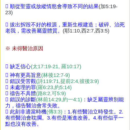

順從聖靈或放縱情慾會導致不同的結果
(加5:19-
23)

拔出拆毀不好的根源，重新生根建造；破碎、治死
老我，需改善屬靈體質。
(耶1:10,西2:7,西3:5)
※
未得醫治原因

缺乏信心
(太17:19-21, 羅10:17)

神有更高旨意
(林後12:7-9)

錯誤受苦觀
(詩119:71,提前2:4,彼後3:9)

未處理的罪
(羅6:23,約5:14)

禱告不具體
(路8:2,可5:9)

錯誤的診斷
(林前14:29,約一4:1)
：缺乏屬靈辨別能
力，禱告醫治會常失敗。

此刻非適當時機
(傳3:3)
：
1.有些醫治立時發生。2.
有些醫治會耽擱。3.有些是漸進改善。4.有些似乎一
點也沒有改善。