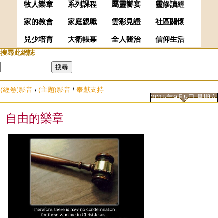
牧人樂章
系列課程
屬靈饗宴
靈修讀經
家的教會
家庭親職
雲彩見證
社區關懷
兒少培育
大衛帳幕
全人醫治
信仰生活
搜尋此網誌
(經卷)影音
/
(主題)影音
/
奉獻支持
2015年9月5日 星期六
自由的樂章