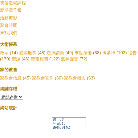
初信造就課程
歷期電子報
活動剪影
聚會時間
來找我們
大衛帳幕
啟示
(14)
恩賜服事
(48)
敬拜讚美
(49)
末世預備
(68)
渴慕神
(102)
禱告
(170)
聖潔
(46)
聖靈相關
(122)
聽神聲音
(72)
家的教會
家教會信息
(45)
家教會實作
(60)
家教會概念
(63)
網誌存檔
網站統計