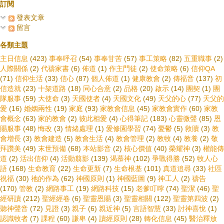
訂閱
發表文章
留言
各類主題
主日信息
(423)
事奉呼召
(54)
事奉甘苦
(57)
事工策略
(82)
五重職事
(2)
人際關係
(2)
代禱家書
(6)
佈道
(1)
作主門徒
(2)
使命策略
(6)
信仰QA
(71)
信仰生活
(33)
信心
(87)
個人佈道
(1)
健康教會
(2)
傳福音
(137)
初
信造就
(23)
十架道路
(18)
同心合意
(2)
品格
(20)
啟示
(14)
團契
(1)
團
隊服事
(59)
大使命
(3)
天國使者
(4)
天國文化
(49)
天父的心
(77)
天父的
愛
(16)
婚姻兩性
(19)
家庭
(93)
家教會信息
(45)
家教會實作
(60)
家教
會概念
(63)
家的教會
(2)
彼此相愛
(4)
心得筆記
(183)
心靈微聲
(85)
恩
賜服事
(48)
悔改
(3)
情緒處理
(1)
愛修園學習
(74)
憂鬱
(5)
救贖
(3)
教
會增長
(3)
教會建造
(5)
教會生活
(4)
教會管理
(2)
教牧
(4)
教養
(2)
敬
拜讚美
(49)
末世預備
(68)
本站影音
(2)
核心價值
(40)
榮耀神
(3)
權能傳
道
(2)
活出信仰
(4)
活動翦影
(139)
渴慕神
(102)
爭戰得勝
(52)
牧人心
語
(168)
生命教育
(22)
生命更新
(7)
生命根基
(101)
真道追尋
(33)
社區
祝福
(30)
祂的作為
(62)
神國原則
(1)
神國藍圖
(9)
神工人
(2)
禱告
(170)
管教
(2)
網路事工
(19)
網路科技
(15)
老爹叮嚀
(74)
聖潔
(46)
聖
經研讀
(212)
聖經經卷
(6)
聖靈恩賜
(3)
聖靈相關
(122)
聖靈第四波
(2)
聽神聲音
(72)
見證
(3)
親子
(6)
親近神
(5)
言語智慧
(33)
討神喜悅
(1)
認識牧者
(7)
課程
(60)
謙卑
(4)
讀經原則
(28)
轉化信息
(45)
醫治釋放