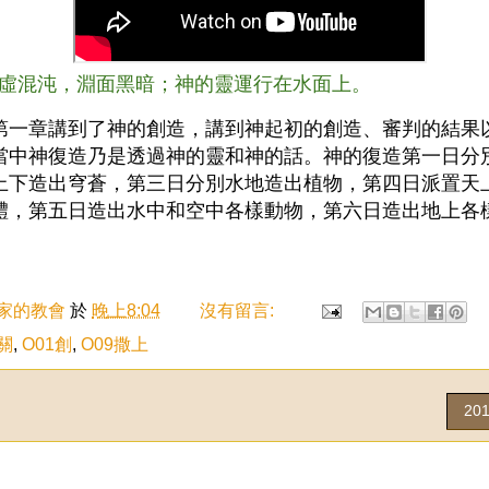
是空虛混沌，淵面黑暗；神的靈運行在水面上。
第一章講到了神的創造，講到神起初的創造、審判的結果
當中神復造乃是透過神的靈和神的話。神的復造第一日分
上下造出穹蒼，第三日分別水地造出植物，第四日派置天
體，第五日造出水中和空中各樣動物，第六日造出地上各
家的教會
於
晚上8:04
沒有留言:
關
,
O01創
,
O09撒上
20