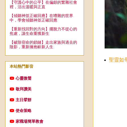
【守護心中的公平】在偏頗的繁雜社會
裡，活出溫暖與正直
【傾聽神並正確回應】在嘈雜的世界
中，學會傾聽神並正確回應
【重新找回對的方向】擺脫力不從心的
焦慮，讓生命重獲新生
【破除宿命的鎖鏈】走出家族與過去的
陰影，重新擁抱嶄新人生
聖靈如
本站熱門影音
心靈微聲
敬拜讚美
主日擘餅
使命策略
家職場簡單教會