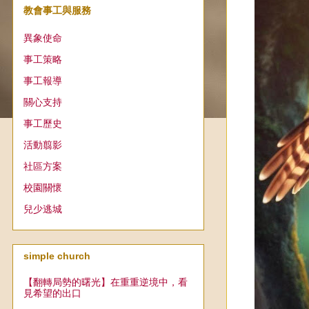
教會事工與服務
異象使命
事工策略
事工報導
關心支持
事工歷史
活動翦影
社區方案
校園關懷
兒少逃城
simple church
【翻轉局勢的曙光】在重重逆境中，看
見希望的出口