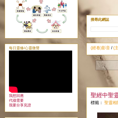
搜尋此網誌
(經卷)影音
/
(
每日靈修/心靈微聲
聖經中聖
我想回應
代禱需要
標籤：
聖靈相
我要分享見證