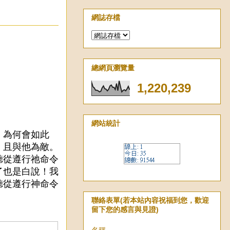
網誌存檔
總網頁瀏覽量
1,220,239
。
網站統計
。為何會如此
，且與他為敵。
聽從遵行祂命令
了也是白說！我
聽從遵行神命令
聯絡表單(若本站內容祝福到您，歡迎
留下您的感言與見證)