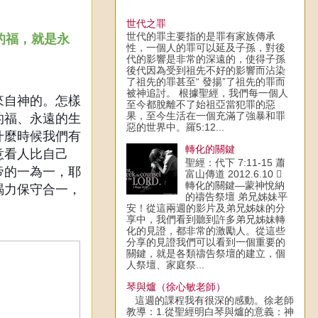
世代之罪
世代的罪主要指的是罪有家族傳承
定的福，就是永
性，一個人的罪可以延及子孫，對後
代的影響是非常的深遠的，使得子孫
後代因為受到祖先不好的影響而沾染
了祖先的罪甚至“ 發揚”了祖先的罪而
被神追討。 根據聖經，我們每一個人
來自神的。怎樣
至今都脫離不了始祖亞當犯罪的惡
果，至今生活在一個充滿了強暴和罪
的福、永遠的生
惡的世界中。羅5:12...
什麼時候我們有
轉化的關鍵
意看人比自己
聖經：代下 7:11-15 蕭
帝的一為一，耶
富山傳道 2012.6.10 
轉化的關鍵—蒙神悅納
竭力保守合一，
的禱告祭壇 弟兄姊妹平
安！從這兩週的影片及弟兄姊妹的分
享中，我們看到聽到許多弟兄姊妹轉
化的見證，都非常的激勵人。從這些
分享的見證我們可以看到一個重要的
關鍵，就是各類禱告祭壇的建立，個
人祭壇、家庭祭...
琴與爐（徐心敏老師）
這週的課程我有很深的感動。徐老師
教導：1.從聖經明白琴與爐的意義：神