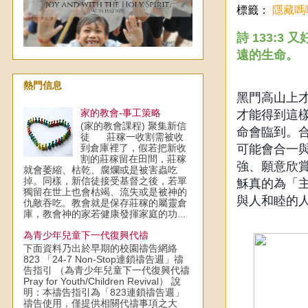
標籤：
隱藏嗎
詩 133:
遠的生命。
熱門信息
黑門高山上
家的教會-事工策略
才能得到這
(家的教會課程) 聚集新信
命會臨到。
徒 莊稼一收割需被收
可能會合一
到倉庫裡了，假若把新收
割的莊稼留在田間，莊稼
強、願意欣
就會萎縮、枯乾、腐爛或是被害蟲吃
掉。同樣，新信徒接受基督之後，若單
穌真的為「
獨留在世上也會枯竭、流失或是被神的
與人和睦的
仇敵吞吃。教會就是保存莊稼的屬靈倉
庫，教會神的家若健康發揮家庭的功...
為青少年兒童下一代復興代禱
下面資料乃出於早期的校園禱告網絡
823 「24-7 Non-Stop連鎖禱告週」禱
告指引 （為青少年兒童下一代復興代禱
Pray for Youth/Children Revival） 說
明：本禱告指引為「823連鎖禱告週」
禱告使用，僅提供相關代禱事項之大