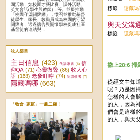
園活動，如校園才藝比賽、課外活動、
標籤：
隱藏嗎
英文會話(學生與教師)…等。並擬推動
「校園守望關懷網」，徵召並推動基督
徒學生、家長、教職員成為校園的守望
與天父溝
關懷者，透過禱告與關懷學校促成社區
基督徒的連結與...
標籤：
隱藏嗎
牧人樂章
主日信息
(423)
信
代禱家書
(6)
撒上28:6
仰QA
(71)
心靈微聲
(86)
牧人心
語
(168)
老爹叮嚀
(74)
認識牧者
(7)
從經文中知
隱藏嗎哪
(663)
呢？乃是因
怎樣的人會
的人，因為
「牧會+家庭」一兼二顧！
們會是這樣
的人，與天