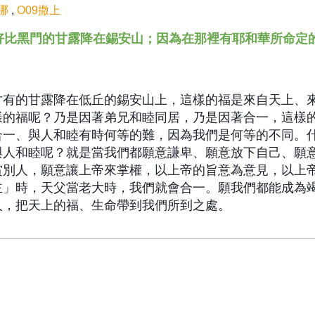
哪
,
O09撒上
3 又好比黑門的甘露降在錫安山；因為在那裡有耶和華所命
才有的甘露降在低丘的錫安山上，這樣的福是來自天上、
樣的福呢？乃是因著弟兄和睦同居，乃是因著合一，這樣
合一、與人和睦有時何等的難，因為我們是何等的不同。
與人和睦呢？就是當我們都願意謙卑、願意放下自己、願
賞別人，願意讓上帝來掌權，以上帝的旨意為意見，以上
主」時，天父當老大時，我們就會合一。願我們都能成為
人，把天上的福、生命帶到我們所到之處。