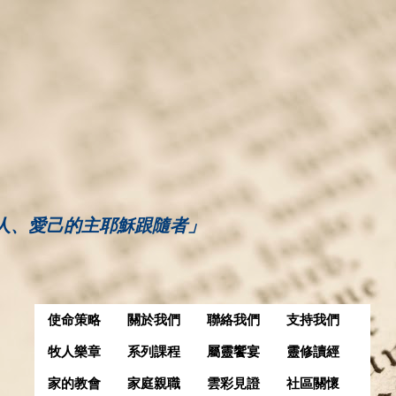
人、愛己的主耶穌跟隨者」
使命策略
關於我們
聯絡我們
支持我們
牧人樂章
系列課程
屬靈饗宴
靈修讀經
家的教會
家庭親職
雲彩見證
社區關懷