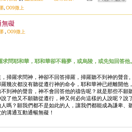
哪
,
O09撒上
通無礙
哪
,
O09撒上
 掃羅求問耶和華，耶和華卻不藉夢，或烏陵，或先知回答他
道，掃羅求問神，神卻不回答掃羅，掃羅聽不到神的聲音
掃羅幾次都沒有聽從遵行神的命令，耶和華神已經離開他
聽不到神的聲音，神不會回答他的禱告呢？就是那些不願
神說了他又不願聽從遵行，神又何必向這樣的人說呢？說
的人嗎？願我們都不是如此的人，讓我們都能成為謙卑、
父的溝通互動通暢無礙！