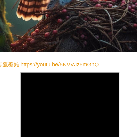
母鷹覆雛
https://youtu.be/5NVVJz5mGhQ