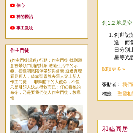
信心
神的醫治
創1:2 地
事工教牧
創世記
造；而
日分別
作主門徒
星等光
(作主門徒課程) 行動：作主門徒 找到願
意被帶領門訓的對象 透過生活中的示
閱讀更多 »
範、榜樣關懷陪伴帶領與督責 透過真理
看見舊人，倚靠聖靈脫去舊人穿上新人
作主門徒 耶穌賜下的大使命，不僅
張貼者：
我們
只是引領人決志得救而已；仔細看祂的
命令，乃是要我們使人作主門徒，教導
標籤：
聖靈相
他...
和睦同居