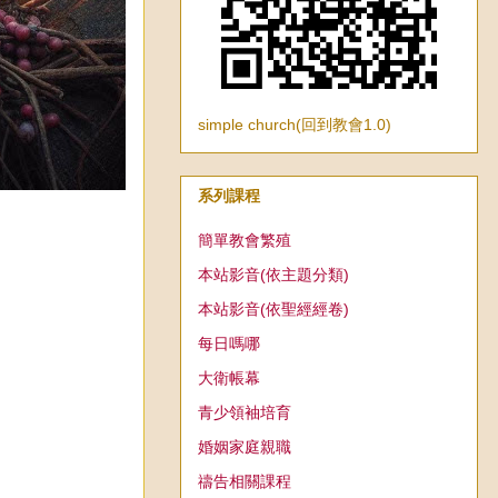
simple church(回到教會1.0)
系列課程
簡單教會繁殖
本站影音(依主題分類)
本站影音(依聖經經卷)
每日嗎哪
大衛帳幕
青少領袖培育
婚姻家庭親職
禱告相關課程