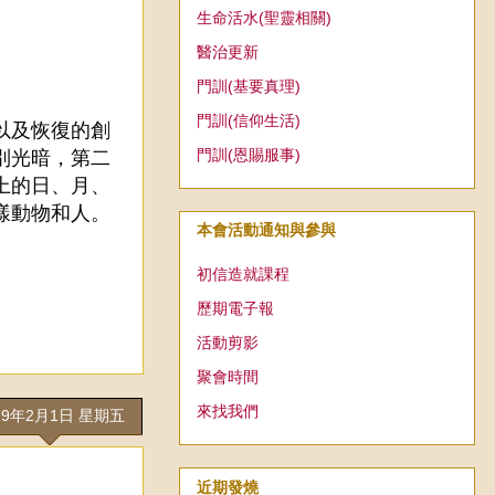
生命活水(聖靈相關)
醫治更新
門訓(基要真理)
門訓(信仰生活)
以及恢復的創
門訓(恩賜服事)
別光暗，第二
上的日、月、
樣動物和人。
本會活動通知與參與
初信造就課程
歷期電子報
活動剪影
聚會時間
來找我們
19年2月1日 星期五
近期發燒