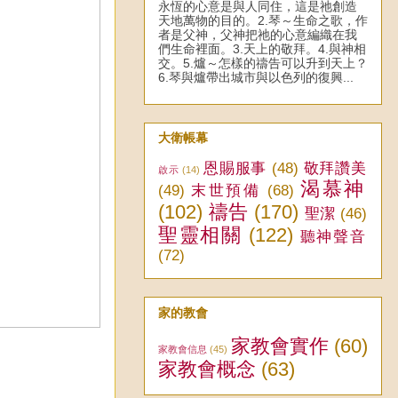
永恆的心意是與人同住，這是祂創造
天地萬物的目的。2.琴～生命之歌，作
者是父神，父神把祂的心意編織在我
們生命裡面。3.天上的敬拜。4.與神相
交。5.爐～怎樣的禱告可以升到天上？
6.琴與爐帶出城市與以色列的復興...
大衛帳幕
恩賜服事
(48)
敬拜讚美
啟示
(14)
渴慕神
(49)
末世預備
(68)
(102)
禱告
(170)
聖潔
(46)
聖靈相關
(122)
聽神聲音
(72)
家的教會
家教會實作
(60)
家教會信息
(45)
家教會概念
(63)