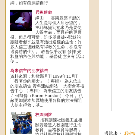
綱，如有疏漏請自行...
異象使命
緣由 喜樂豐盛卓越的
人生是每個人所盼望的，
主耶穌提到祂來乃是要使
人得生命，而且得的更豐
盛。但是很可惜，許多基督徒--耶穌的
跟隨者似乎並沒有活出這樣的生命；許
多人信主後雖然有得救的生命，卻沒有
過得勝的生活。 教會似乎沒有 發揮 光
和鹽的角色與功能， 基督徒也沒有 活出
使...
為未信主的朋友禱告
資料來源：和撒那月刊1999年11月刊
「得著你的鄰舍」 〈 專輯〉 為未信主
的朋友禱告 資料連結網站： 大衛會幕禱
告中心 〈 專輯〉 為未信主的朋友禱告
/ 何凱倫（Karen Hurston） 今日， 仇
敵更加變本加厲地使用各樣的方法攔阻
人信主得救，基...
校園關懷
招募訓練社區義工並相
關資源進入校園進行生命
教育、品格教育等服務，
張貼者：
我們
協助社區學校社團舉辦校