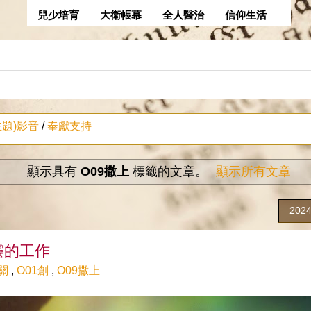
兒少培育
大衛帳幕
全人醫治
信仰生活
主題)影音
/
奉獻支持
顯示具有
O09撒上
標籤的文章。
顯示所有文章
202
靈的工作
關
,
O01創
,
O09撒上