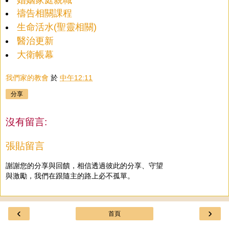
禱告相關課程
生命活水(聖靈相關)
醫治更新
大衛帳幕
我們家的教會
於
中午12:11
分享
沒有留言:
張貼留言
謝謝您的分享與回饋，相信透過彼此的分享、守望
與激勵，我們在跟隨主的路上必不孤單。
‹
›
首頁