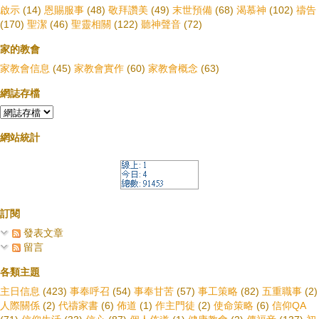
啟示
(14)
恩賜服事
(48)
敬拜讚美
(49)
末世預備
(68)
渴慕神
(102)
禱告
(170)
聖潔
(46)
聖靈相關
(122)
聽神聲音
(72)
家的教會
家教會信息
(45)
家教會實作
(60)
家教會概念
(63)
網誌存檔
網站統計
訂閱
發表文章
留言
各類主題
主日信息
(423)
事奉呼召
(54)
事奉甘苦
(57)
事工策略
(82)
五重職事
(2)
人際關係
(2)
代禱家書
(6)
佈道
(1)
作主門徒
(2)
使命策略
(6)
信仰QA