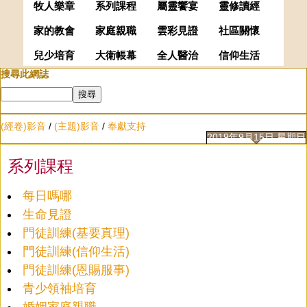
牧人樂章
系列課程
屬靈饗宴
靈修讀經
家的教會
家庭親職
雲彩見證
社區關懷
兒少培育
大衛帳幕
全人醫治
信仰生活
搜尋此網誌
(經卷)影音
/
(主題)影音
/
奉獻支持
2019年9月15日 星期日
系列課程
每日嗎哪
生命見證
門徒訓練(基要真理)
門徒訓練(信仰生活)
門徒訓練(恩賜服事)
青少領袖培育
婚姻家庭親職