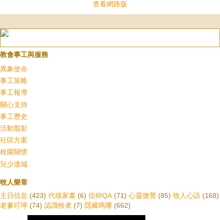
查看網路版
教會事工與服務
異象使命
事工策略
事工報導
關心支持
事工歷史
活動翦影
社區方案
校園關懷
兒少逃城
牧人樂章
主日信息
(423)
代禱家書
(6)
信仰QA
(71)
心靈微聲
(85)
牧人心語
(168)
老爹叮嚀
(74)
認識牧者
(7)
隱藏嗎哪
(662)