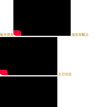
敬拜攢美
禱告與醫治
主日信息