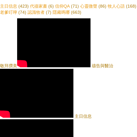
主日信息
(423)
代禱家書
(6)
信仰QA
(71)
心靈微聲
(86)
牧人心語
(168)
老爹叮嚀
(74)
認識牧者
(7)
隱藏嗎哪
(663)
敬拜攢美
禱告與醫治
主日信息