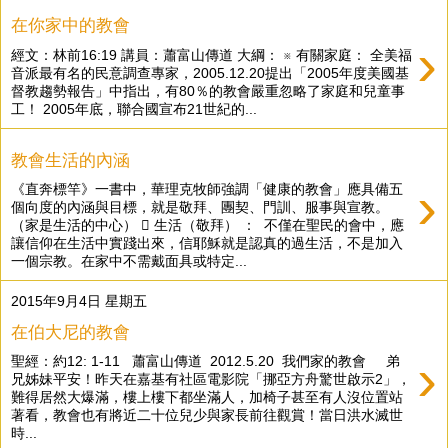
在你家中的教會
›
經文：林前16:19 講員：蕭富山傳道 大綱： ※ 有關家庭： 全美福
音派最有名的民意調查專家，2005.12.20提出「2005年度美國基
督教趨勢報告」中指出，有80％的教會嚴重忽略了家庭和兒童事
工！ 2005年底，聯合國宣布21世紀的...
教會生活的內涵
›
《直奔標竿》一書中，華理克牧師強調「健康的教會」應具備五
個向度的內涵與目標，就是敬拜、團契、門訓、服事與宣教。
（家是生活的中心）  生活（敬拜） ： 不僅在聖民的會中，應
讓信仰在生活中實踐出來，信耶穌就是認真的過生活，不是加入
一個宗教。在家中不需戴面具或特定...
2015年9月4日 星期五
在伯大尼的教會
›
聖經：約12: 1-11 蕭富山傳道 2012.5.20 我們家的教會 弟
兄姊妹平安！昨天在嘉基有社區電影院「挪亞方舟驚世啟示2」，
難得居然大爆滿，樓上樓下都坐滿人，加椅子甚至有人沒位置站
著看，教會也有將近二十位兒少與家長前往觀賞！當日洪水滅世
時...