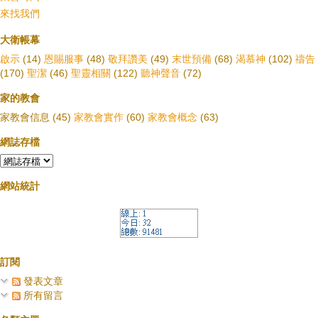
來找我們
大衛帳幕
啟示
(14)
恩賜服事
(48)
敬拜讚美
(49)
末世預備
(68)
渴慕神
(102)
禱告
(170)
聖潔
(46)
聖靈相關
(122)
聽神聲音
(72)
家的教會
家教會信息
(45)
家教會實作
(60)
家教會概念
(63)
網誌存檔
網站統計
訂閱
發表文章
所有留言