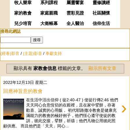
牧人樂章
系列課程
屬靈饗宴
靈修讀經
家的教會
家庭親職
雲彩見證
社區關懷
兒少培育
大衛帳幕
全人醫治
信仰生活
搜尋此網誌
(經卷)影音
/
(主題)影音
/
奉獻支持
顯示具有
家教會信息
標籤的文章。
顯示所有文章
2022年12月13日 星期二
回應神旨意的教會
在生活中活出信仰 ( 徒2:40-47 ) 使徒行傳2:46 他們
›
天天同心合意恆切的在殿裡，且在家中擘餅，存著
歡喜、誠實的心用飯， 初代耶路撒冷教會是健康充
滿能力的教會的極好例子，他們恆心遵守使徒的教
訓，彼此交接，擘餅，祈禱；他們凡物公用彼此照
顧供應。 而且他們是「天天」同心...