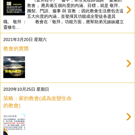
《直奔標竿》一書中，華理克牧師強調「 健康的
›
教會 」應具備五個向度的內涵、目標，就是 敬拜、
團契、門訓、服事 與 宣教 ；因此教會生活應包含這
五大向度的內涵，並發揮其功能成全聖徒各盡其
職。 敬拜 ： 教會在「敬拜」功能方面，應幫助弟兄姊妹建立
靈修生...
2021年3月20日 星期六
教會的實際
›
2020年10月25日 星期日
策略：家的教會(成為改變生命
的教會)
›