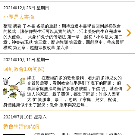
2021年12月26日 星期日
小即是大書摘
›
整理 摘要 了本書 各章的重點：期待透過本書學習回到起初教會
的模式，讓信仰與生活可以真實的結合，活出美好的生命完成主
的大使命。 大象和兔子的倍增法 第一章．起初 / 小即是大 第二
章．神突破現狀 第三章．歷史教訓 第四章．回顧歷史，帶來最新
模式 第五章．超越宗教改革 第六章．...
2021年10月11日 星期一
回到教會1.0(初探)
緣由 在歷經許多的教會接觸，看到許多神兒女的
›
光景與需要，看到教會似乎遇到了底下的問題： 服
事與家庭無法均顧 許多教會肢體，平信 徒、甚至傳
道人的家庭、親子關係，都出了問題；許多人因著
太 忙 於服事、事工， 忽略 了家庭、兒女、配偶、
身體健康似乎出了狀況；教會 服事與家庭無...
2021年7月10日 星期六
教會生活的內涵