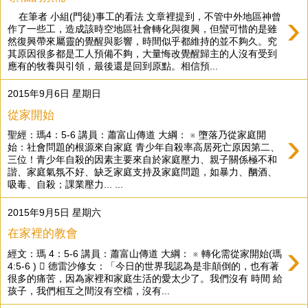
›
在筆者 小組(門徒)事工的看法 文章裡提到，不管中外地區神曾
作了一些工，造成該時空地區社會轉化與復興，但蠻可惜的是雖
然復興帶來屬靈的覺醒與影響，時間似乎都維持的並不夠久。究
其原因很多都是工人預備不夠，大量悔改覺醒歸主的人沒有受到
應有的牧養與引領，最後還是回到原點。相信預...
2015年9月6日 星期日
從家開始
›
聖經：瑪4：5-6 講員：蕭富山傳道 大綱： ※ 墮落乃從家庭開
始：社會問題的根源來自家庭 青少年自殺率高居死亡原因第二、
三位！青少年自殺的因素主要來自於家庭壓力、親子關係極不和
諧、家庭氣氛不好、缺乏家庭支持及家庭問題，如暴力、酗酒、
吸毒、自殺；課業壓力... ...
2015年9月5日 星期六
在家裡的教會
›
經文：瑪 4：5-6 講員：蕭富山傳道 大綱： ※ 轉化需從家開始(瑪
4:5-6 )  德雷沙修女：「今日的世界我認為是非顛倒的，也有著
很多的痛苦，因為家裡和家庭生活的愛太少了。我們沒有 時間 給
孩子，我們相互之間沒有空檔，沒有...