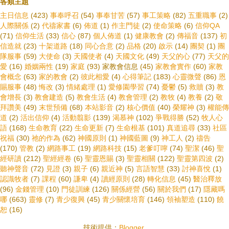
各類主題
主日信息
(423)
事奉呼召
(54)
事奉甘苦
(57)
事工策略
(82)
五重職事
(2)
人際關係
(2)
代禱家書
(6)
佈道
(1)
作主門徒
(2)
使命策略
(6)
信仰QA
(71)
信仰生活
(33)
信心
(87)
個人佈道
(1)
健康教會
(2)
傳福音
(137)
初
信造就
(23)
十架道路
(18)
同心合意
(2)
品格
(20)
啟示
(14)
團契
(1)
團
隊服事
(59)
大使命
(3)
天國使者
(4)
天國文化
(49)
天父的心
(77)
天父的
愛
(16)
婚姻兩性
(19)
家庭
(93)
家教會信息
(45)
家教會實作
(60)
家教
會概念
(63)
家的教會
(2)
彼此相愛
(4)
心得筆記
(183)
心靈微聲
(86)
恩
賜服事
(48)
悔改
(3)
情緒處理
(1)
愛修園學習
(74)
憂鬱
(5)
救贖
(3)
教
會增長
(3)
教會建造
(5)
教會生活
(4)
教會管理
(2)
教牧
(4)
教養
(2)
敬
拜讚美
(49)
末世預備
(68)
本站影音
(2)
核心價值
(40)
榮耀神
(3)
權能傳
道
(2)
活出信仰
(4)
活動翦影
(139)
渴慕神
(102)
爭戰得勝
(52)
牧人心
語
(168)
生命教育
(22)
生命更新
(7)
生命根基
(101)
真道追尋
(33)
社區
祝福
(30)
祂的作為
(62)
神國原則
(1)
神國藍圖
(9)
神工人
(2)
禱告
(170)
管教
(2)
網路事工
(19)
網路科技
(15)
老爹叮嚀
(74)
聖潔
(46)
聖
經研讀
(212)
聖經經卷
(6)
聖靈恩賜
(3)
聖靈相關
(122)
聖靈第四波
(2)
聽神聲音
(72)
見證
(3)
親子
(6)
親近神
(5)
言語智慧
(33)
討神喜悅
(1)
認識牧者
(7)
課程
(60)
謙卑
(4)
讀經原則
(28)
轉化信息
(45)
醫治釋放
(96)
金錢管理
(10)
門徒訓練
(126)
關係經營
(56)
關於我們
(17)
隱藏嗎
哪
(663)
靈修
(7)
青少復興
(45)
青少關懷培育
(146)
領袖塑造
(110)
饒
恕
(16)
技術提供：
Blogger
.