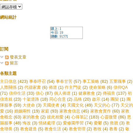
網站統計
訂閱
發表文章
留言
各類主題
主日信息
(423)
事奉呼召
(54)
事奉甘苦
(57)
事工策略
(82)
五重職事
(2)
人際關係
(2)
代禱家書
(6)
佈道
(1)
作主門徒
(2)
使命策略
(6)
信仰QA
(71)
信仰生活
(33)
信心
(87)
個人佈道
(1)
健康教會
(2)
傳福音
(137)
初
信造就
(23)
十架道路
(18)
同心合意
(2)
品格
(20)
啟示
(14)
團契
(1)
團
隊服事
(59)
大使命
(3)
天國使者
(4)
天國文化
(49)
天父的心
(77)
天父的
愛
(16)
婚姻兩性
(19)
家庭
(93)
家教會信息
(45)
家教會實作
(60)
家教
會概念
(63)
家的教會
(2)
彼此相愛
(4)
心得筆記
(183)
心靈微聲
(86)
恩
賜服事
(48)
悔改
(3)
情緒處理
(1)
愛修園學習
(74)
憂鬱
(5)
救贖
(3)
教
會增長
(3)
教會建造
(5)
教會生活
(4)
教會管理
(2)
教牧
(4)
教養
(2)
敬