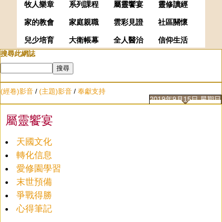
牧人樂章
系列課程
屬靈饗宴
靈修讀經
家的教會
家庭親職
雲彩見證
社區關懷
兒少培育
大衛帳幕
全人醫治
信仰生活
搜尋此網誌
(經卷)影音
/
(主題)影音
/
奉獻支持
2019年9月15日 星期日
屬靈饗宴
天國文化
轉化信息
愛修園學習
末世預備
爭戰得勝
心得筆記