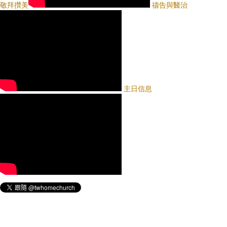
敬拜攢美
禱告與醫治
主日信息