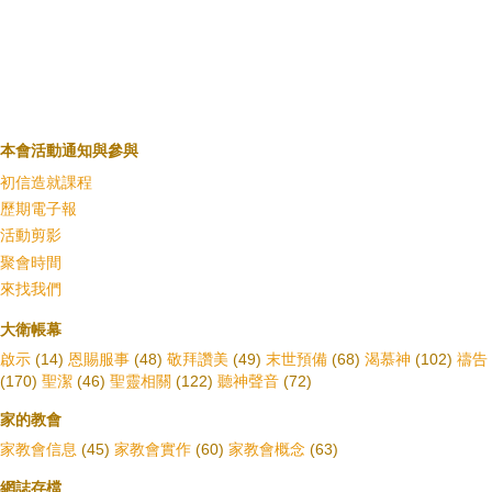
本會活動通知與參與
初信造就課程
歷期電子報
活動剪影
聚會時間
來找我們
大衛帳幕
啟示
(14)
恩賜服事
(48)
敬拜讚美
(49)
末世預備
(68)
渴慕神
(102)
禱告
(170)
聖潔
(46)
聖靈相關
(122)
聽神聲音
(72)
家的教會
家教會信息
(45)
家教會實作
(60)
家教會概念
(63)
網誌存檔