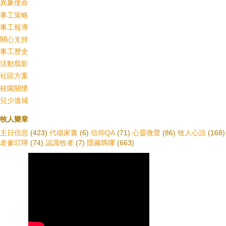
異象使命
事工策略
事工報導
關心支持
事工歷史
活動翦影
社區方案
校園關懷
兒少逃城
牧人樂章
主日信息
(423)
代禱家書
(6)
信仰QA
(71)
心靈微聲
(86)
牧人心語
(168)
老爹叮嚀
(74)
認識牧者
(7)
隱藏嗎哪
(663)