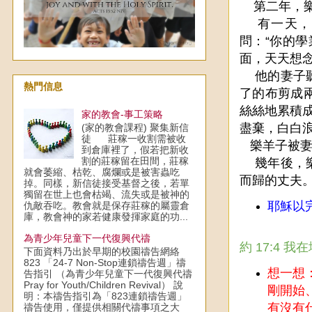
第二年，樂
有一天，他
問：“你的
面，天天想
他的妻子聽
熱門信息
了的布剪成
絲絲地累積
家的教會-事工策略
盡棄，白白
(家的教會課程) 聚集新信
徒 莊稼一收割需被收
樂羊子被妻
到倉庫裡了，假若把新收
割的莊稼留在田間，莊稼
幾年後，樂
就會萎縮、枯乾、腐爛或是被害蟲吃
而歸的丈夫
掉。同樣，新信徒接受基督之後，若單
獨留在世上也會枯竭、流失或是被神的
耶穌以
仇敵吞吃。教會就是保存莊稼的屬靈倉
庫，教會神的家若健康發揮家庭的功...
為青少年兒童下一代復興代禱
約 17:4
下面資料乃出於早期的校園禱告網絡
823 「24-7 Non-Stop連鎖禱告週」禱
想一想
告指引 （為青少年兒童下一代復興代禱
Pray for Youth/Children Revival） 說
剛開始
明：本禱告指引為「823連鎖禱告週」
有沒有
禱告使用，僅提供相關代禱事項之大