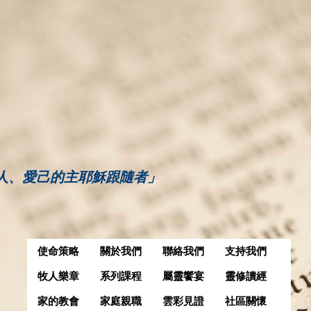
人、愛己的主耶穌跟隨者」
使命策略
關於我們
聯絡我們
支持我們
牧人樂章
系列課程
屬靈饗宴
靈修讀經
家的教會
家庭親職
雲彩見證
社區關懷