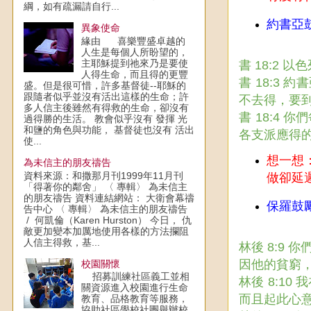
綱，如有疏漏請自行...
約書亞
異象使命
緣由 喜樂豐盛卓越的
人生是每個人所盼望的，
主耶穌提到祂來乃是要使
書 18:2
人得生命，而且得的更豐
書 18:3
盛。但是很可惜，許多基督徒--耶穌的
跟隨者似乎並沒有活出這樣的生命；許
不去得，要
多人信主後雖然有得救的生命，卻沒有
書 18:4
過得勝的生活。 教會似乎沒有 發揮 光
和鹽的角色與功能， 基督徒也沒有 活出
各支派應得
使...
想一想
為未信主的朋友禱告
資料來源：和撒那月刊1999年11月刊
做卻延
「得著你的鄰舍」 〈 專輯〉 為未信主
的朋友禱告 資料連結網站： 大衛會幕禱
保羅鼓
告中心 〈 專輯〉 為未信主的朋友禱告
/ 何凱倫（Karen Hurston） 今日， 仇
敵更加變本加厲地使用各樣的方法攔阻
人信主得救，基...
林後 8:9
因他的貧窮
校園關懷
招募訓練社區義工並相
林後 8:1
關資源進入校園進行生命
而且起此心
教育、品格教育等服務，
協助社區學校社團舉辦校