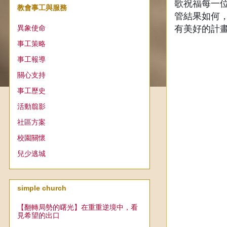
歌祝福每一
教會事工與服務
管結果如何
異象使命
有美好的計
事工策略
事工報導
關心支持
事工歷史
活動翦影
社區方案
校園關懷
兒少逃城
simple church
【翻轉局勢的曙光】在重重逆境中，看
見希望的出口