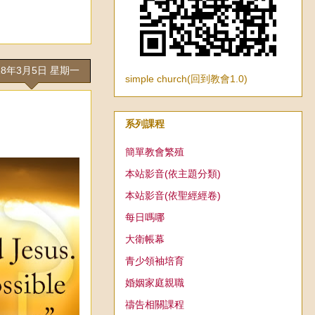
18年3月5日 星期一
simple church(回到教會1.0)
系列課程
簡單教會繁殖
本站影音(依主題分類)
本站影音(依聖經經卷)
每日嗎哪
大衛帳幕
青少領袖培育
婚姻家庭親職
禱告相關課程