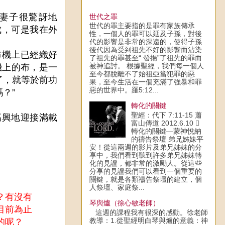
妻子很驚訝地
世代之罪
世代的罪主要指的是罪有家族傳承
成，可是我在外
性，一個人的罪可以延及子孫，對後
代的影響是非常的深遠的，使得子孫
後代因為受到祖先不好的影響而沾染
機上已經織好
了祖先的罪甚至“ 發揚”了祖先的罪而
被神追討。 根據聖經，我們每一個人
機上的布，是一
至今都脫離不了始祖亞當犯罪的惡
了，就等於前功
果，至今生活在一個充滿了強暴和罪
惡的世界中。羅5:12...
？”
轉化的關鍵
聖經：代下 7:11-15 蕭
興地迎接滿載
富山傳道 2012.6.10 
轉化的關鍵—蒙神悅納
的禱告祭壇 弟兄姊妹平
安！從這兩週的影片及弟兄姊妹的分
享中，我們看到聽到許多弟兄姊妹轉
化的見證，都非常的激勵人。從這些
分享的見證我們可以看到一個重要的
關鍵，就是各類禱告祭壇的建立，個
人祭壇、家庭祭...
？有沒有
琴與爐（徐心敏老師）
目前為止
這週的課程我有很深的感動。徐老師
教導：1.從聖經明白琴與爐的意義：神
的呢？