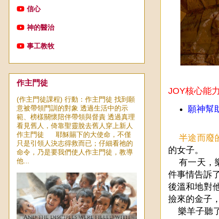
信心
神的醫治
事工教牧
作主門徒
JOY核心能
(作主門徒課程) 行動：作主門徒 找到願
意被帶領門訓的對象 透過生活中的示
願神幫
範、榜樣關懷陪伴帶領與督責 透過真理
看見舊人，倚靠聖靈脫去舊人穿上新人
作主門徒 耶穌賜下的大使命，不僅
半途而廢
只是引領人決志得救而已；仔細看祂的
的女子。
命令，乃是要我們使人作主門徒，教導
他...
有一天，樂
件事情告訴
後溫和地對他
撿來的金子
樂羊子聽了