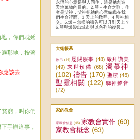
永恆的心意是與人同住，這是祂創造
天地萬物的目的。2.琴～生命之歌，作
者是父神，父神把祂的心意編織在我
們生命裡面。3.天上的敬拜。4.與神相
交。5.爐～怎樣的禱告可以升到天上？
6.琴與爐帶出城市與以色列的復興...
的地，你們耽延
大衛帳幕
走遍那地，按著
恩賜服事
(48)
敬拜讚美
啟示
(14)
渴慕神
(49)
末世預備
(68)
你應該去
(102)
禱告
(170)
聖潔
(46)
聖靈相關
(122)
聽神聲音
(72)
家的教會
了貧窮，叫你們
家教會實作
(60)
家教會信息
(45)
們下手辦這事，
家教會概念
(63)