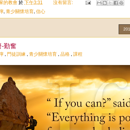
家的教會
於
下午3:31
沒有留言:
嚀
,
青少關懷培育
,
信心
20
-勤奮
嚀
,
門徒訓練
,
青少關懷培育
,
品格
,
課程