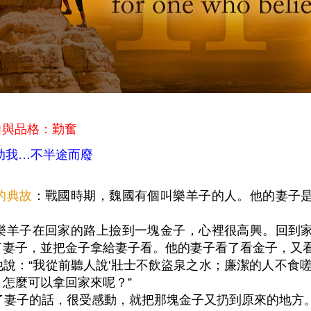
力與品格：勤奮
助我…不半途而廢
的典故
：戰國時期，魏國有個叫樂羊子的人。他的妻子
羊子在回家的路上撿到一塊金子，心裡很高興。回到家
了妻子，並把金子拿給妻子看。他的妻子看了看金子，又
說：“我從前聽人說'壯士不飲盜泉之水；廉潔的人不食嗟
，怎麼可以拿回家來呢？”
妻子的話，很受感動，就把那塊金子又扔到原來的地方