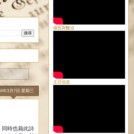
禱告與醫治
主日信息
18年3月7日 星期三
，同時也藉此詩