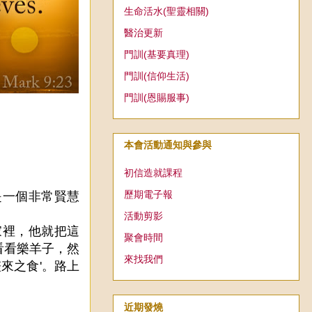
生命活水(聖靈相關)
醫治更新
門訓(基要真理)
門訓(信仰生活)
門訓(恩賜服事)
本會活動通知與參與
初信造就課程
歷期電子報
是一個非常賢慧
活動剪影
裡，他就把這
聚會時間
看看樂羊子，然
來找我們
來之食'。路上
。
近期發燒