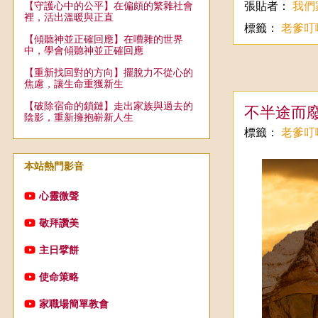
張貼者：
我們
【守護心中的公平】在偏頗的繁雜社會
裡，活出溫暖與正直
標籤：
老爹叮
【傾聽神並正確回應】在嘈雜的世界
中，學會傾聽神並正確回應
【重新找回對的方向】擺脫力不從心的
焦慮，讓生命重獲新生
【破除宿命的鎖鏈】走出家族與過去的
不半途而廢
陰影，重新擁抱嶄新人生
標籤：
老爹叮
本站熱門影音
心靈微聲
敬拜讚美
主日擘餅
使命策略
家職場簡單教會