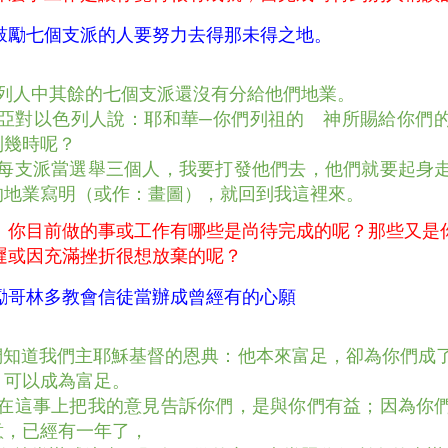
鼓勵七個支派的人要努力去得那未得之地。
 以色列人中其餘的七個支派還沒有分給他們地業。
 約書亞對以色列人說：耶和華─你們列祖的 神所賜給你們
到幾時呢？
 你們每支派當選舉三個人，我要打發他們去，他們就要起身
的地業寫明（或作：畫圖），就回到我這裡來。
：你目前做的事或工作有哪些是尚待完成的呢？那些又是
遲或因充滿挫折很想放棄的呢？
勵哥林多教會信徒當辦成曾經有的心願
 你們知道我們主耶穌基督的恩典：他本來富足，卻為你們成
，可以成為富足。
0 我在這事上把我的意見告訴你們，是與你們有益；因為你
意，已經有一年了，