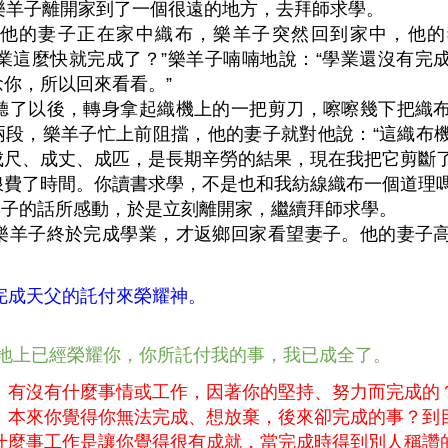
羊子離開家到了一個很遠的地方，去拜師求學。
的妻子正在家中織布，樂羊子突然回到家中，他的
學業這麼快就完成了？”樂羊子喃喃地說：“學業還沒有完
念你，所以回來看看。”
了以後，轉身拿起織機上的一把剪刀，嚓嚓幾下把織布
兩段，樂羊子忙上前阻擋，他的妻子就對他說：“這織布
成尺、成丈、成匹，是長期辛勞的結果，現在我把它剪斷
浪費了時間。你讀書求學，不是也和我紡線織布一個道理嗎
子的話所感動，於是立刻離開家，繼續拜師求學。
羊子終於完成學業，才返鄉回家看望妻子。他的妻子高
。
完成天父的託付來榮耀神。
 我在地上已經榮耀你，你所託付我的事，我已成全了。
：有沒有什麼事情或工作，因著你的堅持、努力而完成的
、本來你覺得你無法完成、想放棄，後來卻完成的事？到
什麼事工作是讓你覺得很有成就，當完成時得到別人稱讚