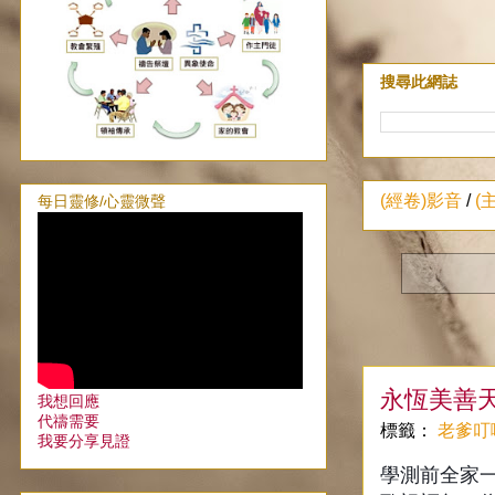
搜尋此網誌
(經卷)影音
/
(
每日靈修/心靈微聲
永恆美善
我想回應
代禱需要
標籤：
老爹叮
我要分享見證
學測前全家