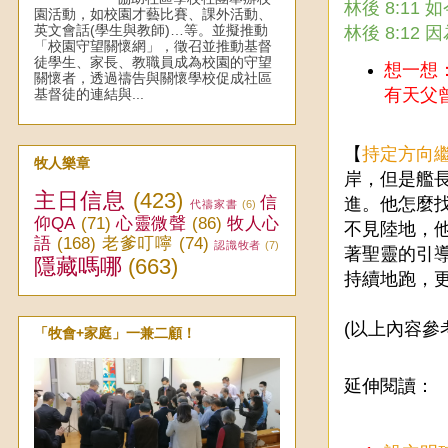
林後 8:1
園活動，如校園才藝比賽、課外活動、
英文會話(學生與教師)…等。並擬推動
林後 8:1
「校園守望關懷網」，徵召並推動基督
徒學生、家長、教職員成為校園的守望
想一想
關懷者，透過禱告與關懷學校促成社區
有天父
基督徒的連結與...
【
持定方向
牧人樂章
岸，但是艦
主日信息
(423)
信
進。他怎麼
代禱家書
(6)
仰QA
(71)
心靈微聲
(86)
牧人心
不見陸地，
語
(168)
老爹叮嚀
(74)
認識牧者
(7)
著聖靈的引
隱藏嗎哪
(663)
持續地跑，
(以上內容參
「牧會+家庭」一兼二顧！
延伸閱讀：