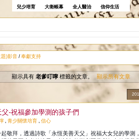
兒少培育
大衛帳幕
全人醫治
信仰生活
主題)影音
/
奉獻支持
顯示具有
老爹叮嚀
標籤的文章。
顯示所有文章
20
天父-祝福參加學測的孩子們
嚀
,
青少關懷培育
,
信心
一起敬拜，透過詩歌「永恆美善天父」祝福大女兒的學測