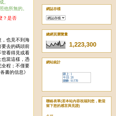
辦成。
是照他所無的。
網誌存檔
麼？是否
總網頁瀏覽量
隻，也見不到海
1,223,300
著要去的碼頭前
不管看得見或看
上也當這樣，憑
網站統計
完全程；不僅要
雅各書的信息》
聯絡表單(若本站內容祝福到您，歡迎
留下您的感言與見證)