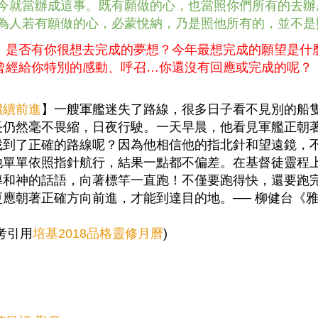
1 如今就當辦成這事。既有願做的心，也當照你們所有的去
2 因為人若有願做的心，必蒙悅納，乃是照他所有的，並不
：是否有你很想去完成的夢想？今年最想完成的願望是什
曾經給你特別的感動、呼召…你還沒有回應或完成的呢？
繼續前進
】一艘軍艦迷失了路線，很多日子看不見別的船
長仍然毫不畏縮，日夜行駛。一天早晨，他看見軍艦正朝
找到了正確的路線呢？因為他相信他的指北針和望遠鏡，
他單單依照指針航行，結果一點都不偏差。在基督徒靈程
導和神的話語，向著標竿一直跑！不僅要跑得快，還要跑
更應朝著正確方向前進，才能到達目的地。── 柳健台《
考引用
培基
2018品格靈修月曆
)