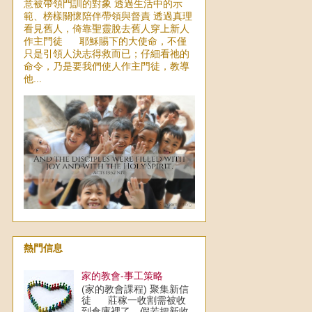
意被帶領門訓的對象 透過生活中的示
範、榜樣關懷陪伴帶領與督責 透過真理
看見舊人，倚靠聖靈脫去舊人穿上新人
作主門徒 耶穌賜下的大使命，不僅
只是引領人決志得救而已；仔細看祂的
命令，乃是要我們使人作主門徒，教導
他...
熱門信息
家的教會-事工策略
(家的教會課程) 聚集新信
徒 莊稼一收割需被收
到倉庫裡了，假若把新收