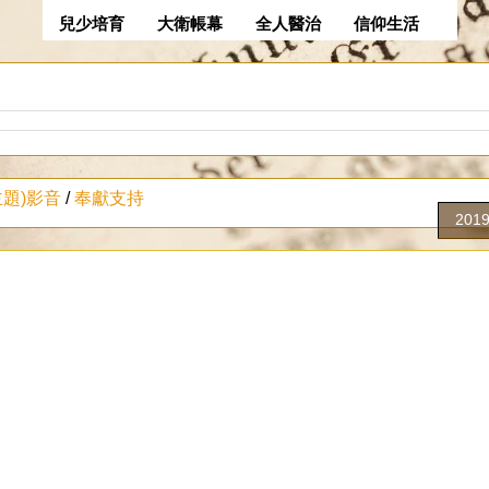
兒少培育
大衛帳幕
全人醫治
信仰生活
主題)影音
/
奉獻支持
201