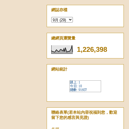
網誌存檔
總網頁瀏覽量
1,226,398
網站統計
聯絡表單(若本站內容祝福到您，歡迎
留下您的感言與見證)