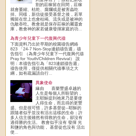
割的莊稼留在田間，莊稼
就會萎縮、枯乾、腐爛或是被害蟲吃
掉。同樣，新信徒接受基督之後，若單
獨留在世上也會枯竭、流失或是被神的
仇敵吞吃。教會就是保存莊稼的屬靈倉
庫，教會神的家若健康發揮家庭的功...
為青少年兒童下一代復興代禱
下面資料乃出於早期的校園禱告網絡
823 「24-7 Non-Stop連鎖禱告週」禱
告指引 （為青少年兒童下一代復興代禱
Pray for Youth/Children Revival） 說
明：本禱告指引為「823連鎖禱告週」
禱告使用，僅提供相關代禱事項之大
綱，如有疏漏請自行...
異象使命
緣由 喜樂豐盛卓越的
人生是每個人所盼望的，
主耶穌提到祂來乃是要使
人得生命，而且得的更豐
盛。但是很可惜，許多基督徒--耶穌的
跟隨者似乎並沒有活出這樣的生命；許
多人信主後雖然有得救的生命，卻沒有
過得勝的生活。 教會似乎沒有 發揮 光
和鹽的角色與功能， 基督徒也沒有 活出
使...