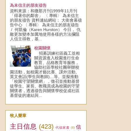
為未信主的朋友禱告
資料來源：和撒那月刊1999年11月刊
「得著你的鄰舍」 〈 專輯〉 為未信主
的朋友禱告 資料連結網站： 大衛會幕禱
告中心 〈 專輯〉 為未信主的朋友禱告
/ 何凱倫（Karen Hurston） 今日， 仇
敵更加變本加厲地使用各樣的方法攔阻
人信主得救，基...
校園關懷
招募訓練社區義工並相
關資源進入校園進行生命
教育、品格教育等服務，
協助社區學校社團舉辦校
園活動，如校園才藝比賽、課外活動、
英文會話(學生與教師)…等。並擬推動
「校園守望關懷網」，徵召並推動基督
徒學生、家長、教職員成為校園的守望
關懷者，透過禱告與關懷學校促成社區
基督徒的連結與...
牧人樂章
主日信息
(423)
信
代禱家書
(6)