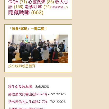
仰QA
(71)
心靈微聲
(86)
牧人心
語
(168)
老爹叮嚀
(74)
認識牧者
(7)
隱藏嗎哪
(663)
「牧會+家庭」一兼二顧！
按立牧師感恩禮拜
讓生命反敗為勝
- 8/6/2026
那位最大的靠山(詩73-78)
- 7/27/2026
活出所信的人生(詩67-72)
- 7/21/2026