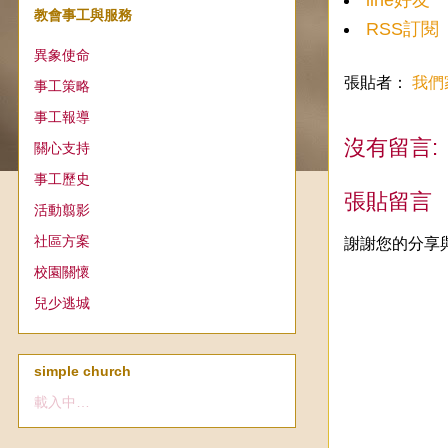
line好友
教會事工與服務
RSS訂閱
異象使命
張貼者：
我們
事工策略
事工報導
沒有留言:
關心支持
事工歷史
張貼留言
活動翦影
社區方案
謝謝您的分享
校園關懷
兒少逃城
simple church
載入中…