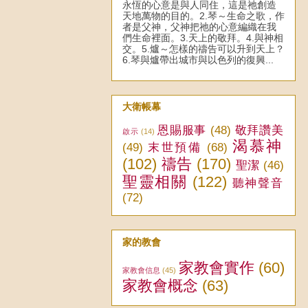
永恆的心意是與人同住，這是祂創造
天地萬物的目的。2.琴～生命之歌，作
者是父神，父神把祂的心意編織在我
們生命裡面。3.天上的敬拜。4.與神相
交。5.爐～怎樣的禱告可以升到天上？
6.琴與爐帶出城市與以色列的復興...
大衛帳幕
恩賜服事
(48)
敬拜讚美
啟示
(14)
渴慕神
(49)
末世預備
(68)
(102)
禱告
(170)
聖潔
(46)
聖靈相關
(122)
聽神聲音
(72)
家的教會
家教會實作
(60)
家教會信息
(45)
家教會概念
(63)