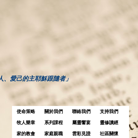
人、愛己的主耶穌跟隨者」
使命策略
關於我們
聯絡我們
支持我們
牧人樂章
系列課程
屬靈饗宴
靈修讀經
家的教會
家庭親職
雲彩見證
社區關懷