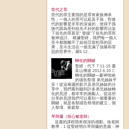
世代之罪
世代的罪主要指的是罪有家族傳承
性，一個人的罪可以延及子孫，對後
代的影響是非常的深遠的，使得子孫
後代因為受到祖先不好的影響而沾染
了祖先的罪甚至“ 發揚”了祖先的罪而
被神追討。 根據聖經，我們每一個人
至今都脫離不了始祖亞當犯罪的惡
果，至今生活在一個充滿了強暴和罪
惡的世界中。羅5:12...
轉化的關鍵
聖經：代下 7:11-15 蕭
富山傳道 2012.6.10 
轉化的關鍵—蒙神悅納
的禱告祭壇 弟兄姊妹平
安！從這兩週的影片及弟兄姊妹的分
享中，我們看到聽到許多弟兄姊妹轉
化的見證，都非常的激勵人。從這些
分享的見證我們可以看到一個重要的
關鍵，就是各類禱告祭壇的建立，個
人祭壇、家庭祭...
琴與爐（徐心敏老師）
這週的課程我有很深的感動。徐老師
教導：1.從聖經明白琴與爐的意義：神