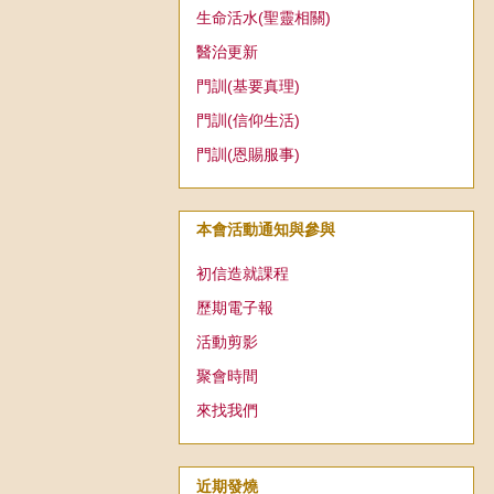
生命活水(聖靈相關)
醫治更新
門訓(基要真理)
門訓(信仰生活)
門訓(恩賜服事)
本會活動通知與參與
初信造就課程
歷期電子報
活動剪影
聚會時間
來找我們
近期發燒