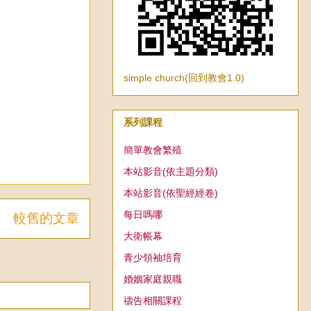
simple church(回到教會1.0)
系列課程
簡單教會繁殖
本站影音(依主題分類)
本站影音(依聖經經卷)
每日嗎哪
較舊的文章
大衛帳幕
青少領袖培育
婚姻家庭親職
禱告相關課程