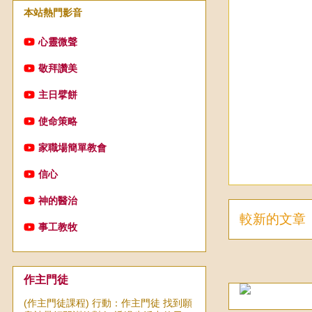
本站熱門影音
心靈微聲
敬拜讚美
主日擘餅
使命策略
家職場簡單教會
信心
神的醫治
較新的文章
事工教牧
作主門徒
(作主門徒課程) 行動：作主門徒 找到願