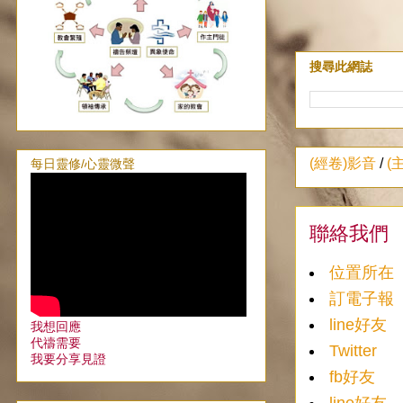
搜尋此網誌
(經卷)影音
/
(
每日靈修/心靈微聲
聯絡我們
位置所在
訂電子報
line好友
我想回應
代禱需要
Twitter
我要分享見證
fb好友