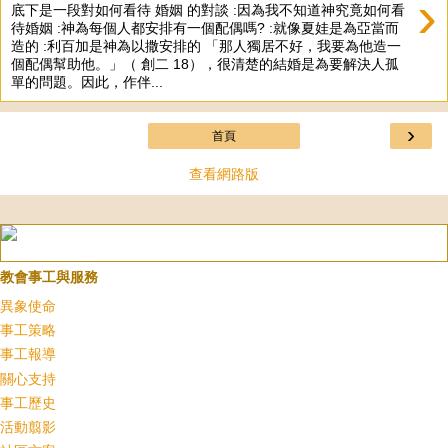
›
底下是一段對如何看待 婚姻 的對談 :因為我不知道神究竟如何看
待婚姻 :神為每個人都安排有一個配偶嗎? :就像夏娃是為亞當而
造的 :利百加是神為以撒安排的 「那人獨居不好，我要為他造一
個配偶幫助他。」（ 創二 18），很清楚的結婚是為要解決人孤
單的問題。因此，作伴...
›
首頁
查看網路版
教會事工與服務
異象使命
事工策略
事工報導
關心支持
事工歷史
活動翦影