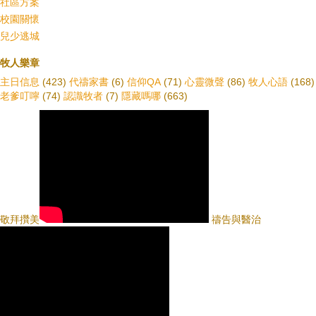
社區方案
校園關懷
兒少逃城
牧人樂章
主日信息
(423)
代禱家書
(6)
信仰QA
(71)
心靈微聲
(86)
牧人心語
(168)
老爹叮嚀
(74)
認識牧者
(7)
隱藏嗎哪
(663)
敬拜攢美
禱告與醫治