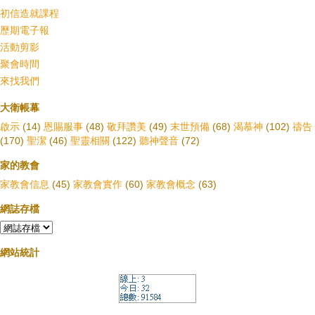
初信造就課程
歷期電子報
活動剪影
聚會時間
來找我們
大衛帳幕
啟示
(14)
恩賜服事
(48)
敬拜讚美
(49)
末世預備
(68)
渴慕神
(102)
禱告
(170)
聖潔
(46)
聖靈相關
(122)
聽神聲音
(72)
家的教會
家教會信息
(45)
家教會實作
(60)
家教會概念
(63)
網誌存檔
網站統計