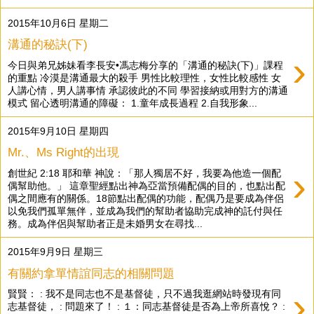
2015年10月6日 星期二
溝通的秘訣(下)
›
今日與弟兄姊妹看李長安•馮志梅分享的「溝通的秘訣(下)」課程
的重點 冷漠是溝通最大的殺手 男性比較理性，女性比較感性 女
人講心情，男人講事情 承認彼此的不同 學習接納或用對方的溝通
模式 留心透明溝通的障礙： 1.童年成長過程 2.自我形象...
2015年9月10日 星期四
Mr.、Ms Right的出現
›
創世紀 2:18 耶和華 神說：「那人獨居不好，我要為他造一個配
偶幫助他。」 這章聖經點出神為亞當預備配偶的目的，也點出配
偶之間應有的關係。18節點出配偶的功能，配偶乃是要成為伴侶
以免我們孤單無伴，並成為我們的幫助者協助完成神的託付與任
務。成為伴侶與幫助者正是未婚男女在尋找...
2015年9月9日 星期三
有關約拿單情誼同志的相關問題
›
賢賢： : 我不是同志也不是基督徒，只不過我逛網站時發現有同
志基督徒， : 問題來了！ : １：同志基督徒是否為上帝所喜悅？ :