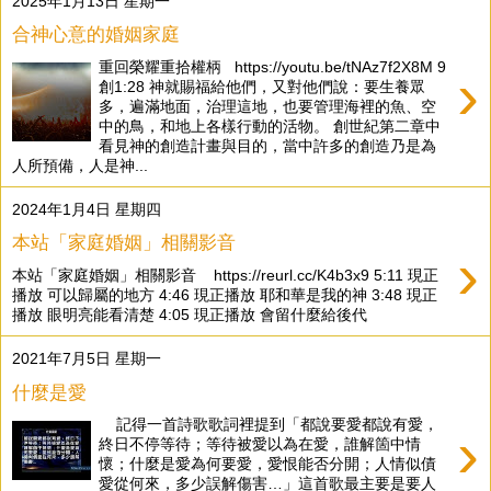
2025年1月13日 星期一
合神心意的婚姻家庭
重回榮耀重拾權柄 https://youtu.be/tNAz7f2X8M 9
›
創1:28 神就賜福給他們，又對他們說：要生養眾
多，遍滿地面，治理這地，也要管理海裡的魚、空
中的鳥，和地上各樣行動的活物。 創世紀第二章中
看見神的創造計畫與目的，當中許多的創造乃是為
人所預備，人是神...
2024年1月4日 星期四
本站「家庭婚姻」相關影音
›
本站「家庭婚姻」相關影音 https://reurl.cc/K4b3x9 5:11 現正
播放 可以歸屬的地方 4:46 現正播放 耶和華是我的神 3:48 現正
播放 眼明亮能看清楚 4:05 現正播放 會留什麼給後代
2021年7月5日 星期一
什麼是愛
記得一首詩歌歌詞裡提到「都說要愛都說有愛，
›
終日不停等待；等待被愛以為在愛，誰解箇中情
懷；什麼是愛為何要愛，愛恨能否分開；人情似債
愛從何來，多少誤解傷害…」這首歌最主要是要人