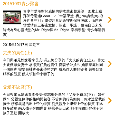
20151031青少聚會
青少年階段對於感情的需求越來越渴望，因此上禮
›
拜師母透過Good TV「幸福學堂~青少年講義(8)-浪
漫約會守則」學習注意約會守則保護彼此，循序經
營愛情的三要素激情、親密、承諾，預備自己未來
能成為身心靈成熟的Mr. Right與Ms. Right. 幸福學堂~青少年講義
(8)...
2015年10月7日 星期三
丈夫的責任(上)
›
今日與弟兄姊妹看李長安•馮志梅分享的「丈夫的責任(上)」 作丈
夫要做頭愛妻子 承擔責任負起責任 愛妻子並捨己 婚姻家庭如同
一個團隊 需要領袖隊長來帶領方向 成為僕人兼領導者 領導始於
服事的態度 僕人領袖帶來妻子的...
父愛不缺席(下)
›
今日與弟兄姊妹看李長安•馮志梅分享的「父愛不缺席(下)」 如何
做？ 父親無條件的接納與包容 不管你的行為如何，你永遠是我的
孩子 榜樣就是活出上帝的特質 從父親身上學習上帝的特質 不比
較多鼓勵 融入孩子休閒世界 榜樣是活出來 抓住時間陪伴孩子與
孩子互動 開放大...