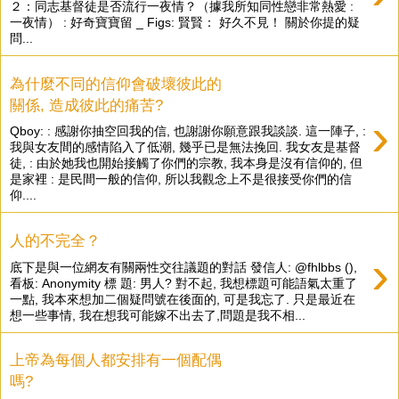
２：同志基督徒是否流行一夜情？（據我所知同性戀非常熱愛 :
一夜情） : 好奇寶寶留 _ Figs: 賢賢： 好久不見！ 關於你提的疑
問...
為什麼不同的信仰會破壞彼此的
關係, 造成彼此的痛苦?
›
Qboy: : 感謝你抽空回我的信, 也謝謝你願意跟我談談. 這一陣子, :
我與女友間的感情陷入了低潮, 幾乎已是無法挽回. 我女友是基督
徒, : 由於她我也開始接觸了你們的宗教, 我本身是沒有信仰的, 但
是家裡 : 是民間一般的信仰, 所以我觀念上不是很接受你們的信
仰....
人的不完全？
›
底下是與一位網友有關兩性交往議題的對話 發信人: @fhlbbs (),
看板: Anonymity 標 題: 男人? 對不起, 我想標題可能語氣太重了
一點, 我本來想加二個疑問號在後面的, 可是我忘了. 只是最近在
想一些事情, 我在想我可能嫁不出去了,問題是我不相...
上帝為每個人都安排有一個配偶
嗎?