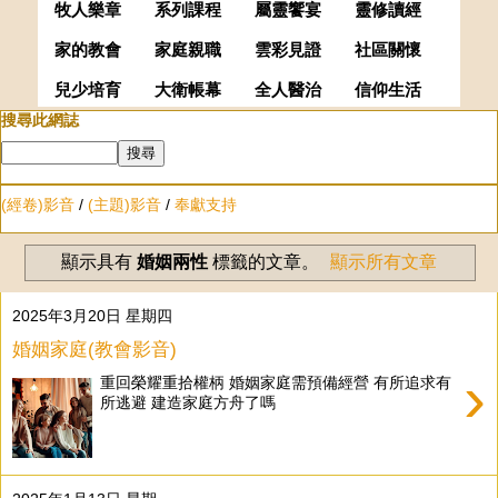
牧人樂章
系列課程
屬靈饗宴
靈修讀經
家的教會
家庭親職
雲彩見證
社區關懷
兒少培育
大衛帳幕
全人醫治
信仰生活
搜尋此網誌
(經卷)影音
/
(主題)影音
/
奉獻支持
顯示具有
婚姻兩性
標籤的文章。
顯示所有文章
2025年3月20日 星期四
婚姻家庭(教會影音)
›
重回榮耀重拾權柄 婚姻家庭需預備經營 有所追求有
所逃避 建造家庭方舟了嗎