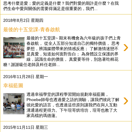
思考什麼是愛；愛的定義是什麼？我們對愛的期許是什麼？在我
們生命中愛與關係的需要得滿足是很重要的，我們...
2018年8月2日 星期四
最後的十五堂課-青春啟航
最後的十五堂課~ 期末有機會為六年級的孩子們上青
›
春啟航， 從全人五部分知道自己的獨特價值， 思考
夢想，辨識媒體帶來的情感反應； 了解激情迷戀不
是真愛，知道如何面對告白； 為身體設立保護的界
線，認識生命的價值， 真愛要等待，別急著吃棉花
糖 ! 謝謝級任老師及科任老師...
2016年11月28日 星期一
幸福藍圖
›
透過幸福學堂的課程學習開始規劃幸福藍圖，
Phoebe師母也透過愛之語的測驗，讓我們彼此了解
彼此愛的語言，也透過這些原則讓我們在與人互動
溝通過程更得力。下午瑄哥烘培坊，瑄哥也教了大
家高檔的瑪德蓮。
2015年11月11日 星期三