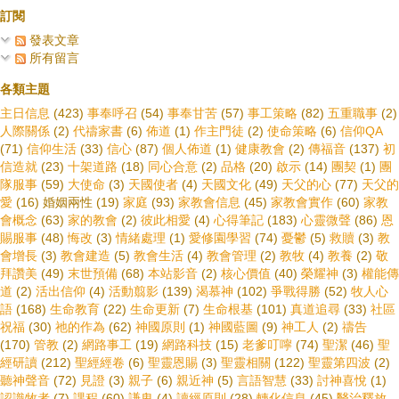
訂閱
發表文章
所有留言
各類主題
主日信息
(423)
事奉呼召
(54)
事奉甘苦
(57)
事工策略
(82)
五重職事
(2)
人際關係
(2)
代禱家書
(6)
佈道
(1)
作主門徒
(2)
使命策略
(6)
信仰QA
(71)
信仰生活
(33)
信心
(87)
個人佈道
(1)
健康教會
(2)
傳福音
(137)
初
信造就
(23)
十架道路
(18)
同心合意
(2)
品格
(20)
啟示
(14)
團契
(1)
團
隊服事
(59)
大使命
(3)
天國使者
(4)
天國文化
(49)
天父的心
(77)
天父的
愛
(16)
婚姻兩性
(19)
家庭
(93)
家教會信息
(45)
家教會實作
(60)
家教
會概念
(63)
家的教會
(2)
彼此相愛
(4)
心得筆記
(183)
心靈微聲
(86)
恩
賜服事
(48)
悔改
(3)
情緒處理
(1)
愛修園學習
(74)
憂鬱
(5)
救贖
(3)
教
會增長
(3)
教會建造
(5)
教會生活
(4)
教會管理
(2)
教牧
(4)
教養
(2)
敬
拜讚美
(49)
末世預備
(68)
本站影音
(2)
核心價值
(40)
榮耀神
(3)
權能傳
道
(2)
活出信仰
(4)
活動翦影
(139)
渴慕神
(102)
爭戰得勝
(52)
牧人心
語
(168)
生命教育
(22)
生命更新
(7)
生命根基
(101)
真道追尋
(33)
社區
祝福
(30)
祂的作為
(62)
神國原則
(1)
神國藍圖
(9)
神工人
(2)
禱告
(170)
管教
(2)
網路事工
(19)
網路科技
(15)
老爹叮嚀
(74)
聖潔
(46)
聖
經研讀
(212)
聖經經卷
(6)
聖靈恩賜
(3)
聖靈相關
(122)
聖靈第四波
(2)
聽神聲音
(72)
見證
(3)
親子
(6)
親近神
(5)
言語智慧
(33)
討神喜悅
(1)
認識牧者
(7)
課程
(60)
謙卑
(4)
讀經原則
(28)
轉化信息
(45)
醫治釋放