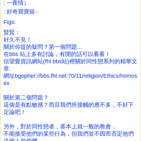
: 一夜情）
_
: 好奇寶寶留
Figs:
賢賢：
好久不見！
關於你提的疑問？第一個問題...
在bbs 站上多有討論，有閒的話可以看看！
信望愛資訊網站(fhl bbs站)裡關於同性戀系列的精華文
章.
網址
bgopher://bbs.fhl.net:70/11/religion/Ethics/homos
ex
關於第二個問題？
這個是有點敏感？而且我們所接觸的應不多，不好下
定論吧！
另外，對於同性戀者，基本上就一般的教會，
不能接受他們的某些行為，但我們並不因而否定他們
這個人與個體。