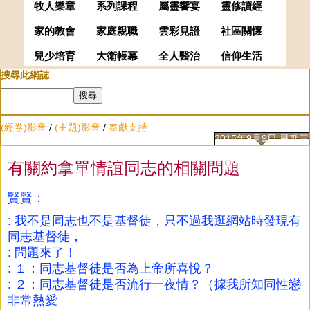
牧人樂章
系列課程
屬靈饗宴
靈修讀經
家的教會
家庭親職
雲彩見證
社區關懷
兒少培育
大衛帳幕
全人醫治
信仰生活
搜尋此網誌
(經卷)影音
/
(主題)影音
/
奉獻支持
2015年9月9日 星期三
有關約拿單情誼同志的相關問題
賢賢：
: 我不是同志也不是基督徒，只不過我逛網站時發現有
同志基督徒，
: 問題來了！
: １：同志基督徒是否為上帝所喜悅？
: ２：同志基督徒是否流行一夜情？（據我所知同性戀
非常熱愛