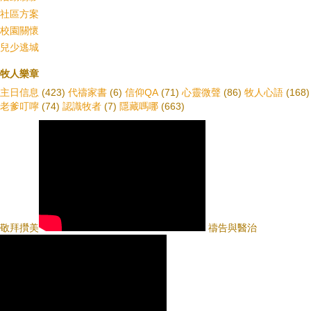
社區方案
校園關懷
兒少逃城
牧人樂章
主日信息
(423)
代禱家書
(6)
信仰QA
(71)
心靈微聲
(86)
牧人心語
(168)
老爹叮嚀
(74)
認識牧者
(7)
隱藏嗎哪
(663)
敬拜攢美
禱告與醫治