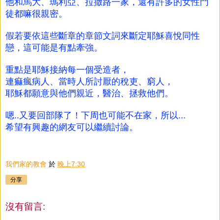
他和馬大、瑪利亞、拉撒路一家，還有許多的女性門
徒都嘛很親密。
假若要依這些斷章的章節文詞來斷定耶穌喜悅同性
戀，這可能是有點牽強。
重點是耶穌接納每一個受造者，
連痲瘋病人、當時人所討厭的稅吏、窮人，
耶穌都願意與他們親近，醫治、拯救他們。
嗯..又要回部隊了！下周也可能不在家，所以...
希望有興趣的網友可以繼續討論。
我們家的教會
於
晚上7:30
分享
沒有留言: