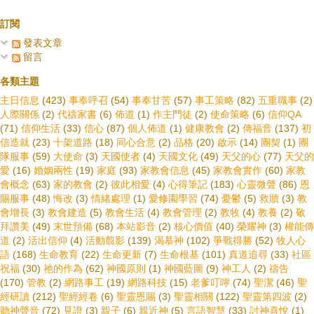
訂閱
發表文章
留言
各類主題
主日信息
(423)
事奉呼召
(54)
事奉甘苦
(57)
事工策略
(82)
五重職事
(2)
人際關係
(2)
代禱家書
(6)
佈道
(1)
作主門徒
(2)
使命策略
(6)
信仰QA
(71)
信仰生活
(33)
信心
(87)
個人佈道
(1)
健康教會
(2)
傳福音
(137)
初
信造就
(23)
十架道路
(18)
同心合意
(2)
品格
(20)
啟示
(14)
團契
(1)
團
隊服事
(59)
大使命
(3)
天國使者
(4)
天國文化
(49)
天父的心
(77)
天父的
愛
(16)
婚姻兩性
(19)
家庭
(93)
家教會信息
(45)
家教會實作
(60)
家教
會概念
(63)
家的教會
(2)
彼此相愛
(4)
心得筆記
(183)
心靈微聲
(86)
恩
賜服事
(48)
悔改
(3)
情緒處理
(1)
愛修園學習
(74)
憂鬱
(5)
救贖
(3)
教
會增長
(3)
教會建造
(5)
教會生活
(4)
教會管理
(2)
教牧
(4)
教養
(2)
敬
拜讚美
(49)
末世預備
(68)
本站影音
(2)
核心價值
(40)
榮耀神
(3)
權能傳
道
(2)
活出信仰
(4)
活動翦影
(139)
渴慕神
(102)
爭戰得勝
(52)
牧人心
語
(168)
生命教育
(22)
生命更新
(7)
生命根基
(101)
真道追尋
(33)
社區
祝福
(30)
祂的作為
(62)
神國原則
(1)
神國藍圖
(9)
神工人
(2)
禱告
(170)
管教
(2)
網路事工
(19)
網路科技
(15)
老爹叮嚀
(74)
聖潔
(46)
聖
經研讀
(212)
聖經經卷
(6)
聖靈恩賜
(3)
聖靈相關
(122)
聖靈第四波
(2)
聽神聲音
(72)
見證
(3)
親子
(6)
親近神
(5)
言語智慧
(33)
討神喜悅
(1)