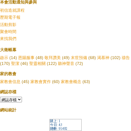
本會活動通知與參與
初信造就課程
歷期電子報
活動剪影
聚會時間
來找我們
大衛帳幕
啟示
(14)
恩賜服事
(48)
敬拜讚美
(49)
末世預備
(68)
渴慕神
(102)
禱告
(170)
聖潔
(46)
聖靈相關
(122)
聽神聲音
(72)
家的教會
家教會信息
(45)
家教會實作
(60)
家教會概念
(63)
網誌存檔
網站統計