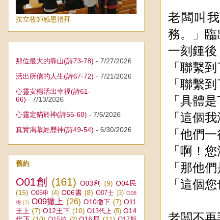
老闆叫
按立牧師感恩禮拜
務。」臨
一刻鍾後
那位最大的靠山(詩73-78)
- 7/27/2026
「聯繫到
活出所信的人生(詩67-72)
- 7/21/2026
「聯繫到
心靈安穩活出幸福(詩61-
「具體是
66)
- 7/13/2026
心靈定錨於神(詩55-60)
- 7/6/2026
「這個我
真實渴慕經歷神(詩49-54)
- 6/30/2026
「他們一
「啊！您
舊約
「那他們
O01創
(161)
「這個您
O03利
(9)
O04民
(15)
O06書
(8)
O05申
(4)
O07士
(3)
O08
O09撒上
(26)
O10撒下
(7)
O11
得
(1)
王上
(7)
O12王下
(10)
O14
O13代上
(5)
老闆不再
代下
(10)
O16尼
(11)
O15拉
(2)
O17斯