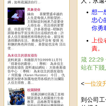
人，永遠
綱，如有疏漏請自行...
異象使命
想一
緣由 喜樂豐盛卓越的
人生是每個人所盼望的，
忠心
主耶穌提到祂來乃是要使
人得生命，而且得的更豐
你勇
盛。但是很可惜，許多基督徒--耶穌的
跟隨者似乎並沒有活出這樣的生命；許
多人信主後雖然有得救的生命，卻沒有
上位
過得勝的生活。 教會似乎沒有 發揮 光
和鹽的角色與功能， 基督徒也沒有 活出
責。
使...
為未信主的朋友禱告
箴 22
資料來源：和撒那月刊1999年11月刊
「得著你的鄰舍」 〈 專輯〉 為未信主
站在下賤
的朋友禱告 資料連結網站： 大衛會幕禱
告中心 〈 專輯〉 為未信主的朋友禱告
/ 何凱倫（Karen Hurston） 今日， 仇
敵更加變本加厲地使用各樣的方法攔阻
<
一位沒
人信主得救，基...
校園關懷
招募訓練社區義工並相
關資源進入校園進行生命
到公司工
教育、品格教育等服務，
協助社區學校社團舉辦校