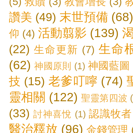
(5)
救贖
(3)
教會增長
(3)
末世預備
(68
讚美
(49)
活動翦影
(139)
仰
(4)
生命
(22)
生命更新
(7)
(62)
神國藍圖
神國原則
(1)
老爹叮嚀
(74)
技
(15)
靈相關
(122)
聖靈第四波
(33)
認識牧者
討神喜悅
(1)
醫治釋放
(96)
金錢管理