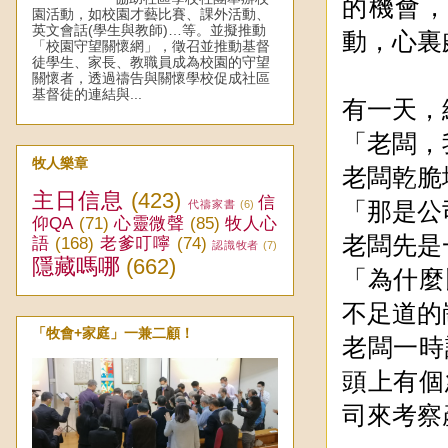
的機會
園活動，如校園才藝比賽、課外活動、
英文會話(學生與教師)…等。並擬推動
動，心裏
「校園守望關懷網」，徵召並推動基督
徒學生、家長、教職員成為校園的守望
關懷者，透過禱告與關懷學校促成社區
基督徒的連結與...
有一天，
「老闆，
牧人樂章
老闆乾脆
主日信息
(423)
信
代禱家書
(6)
「那是公
仰QA
(71)
心靈微聲
(85)
牧人心
老闆先是
語
(168)
老爹叮嚀
(74)
認識牧者
(7)
隱藏嗎哪
(662)
「為什麼
不足道的
「牧會+家庭」一兼二顧！
老闆一時
頭上有個
司來考察