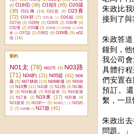
O18伯
(36)
O19詩
(65)
O20箴
(6)
朱政比我
(38)
O23賽
O21傳
(14)
O22歌
(4)
(72)
O24耶
(7)
O26結
(10)
接到了與
O25哀
(1)
O27但
(4)
O28何
(2)
O29珥
(3)
O30摩
(6)
O32拿
(2)
O33彌
(3)
O34鴻
(1)
O35哈
(1)
O36
O39瑪
(9)
o02
O37該
(2)
O38亞
(6)
番
(1)
出
(16)
朱政答道
鐘到，他
新約
我公司會
N01太
(78)
N03路
N02可
(9)
具體行程
(71)
N04約
(21)
N05徒
(41)
N06
們安置在
羅
(9)
N07林前
(13)
N08林後
(8)
N09加
N10弗
(11)
(3)
N11腓
(3)
N12西
(4)
N13帖
預訂。
前
(4)
N14帖後
(3)
N15提前
(5)
N16提後
N19來
(17)
(5)
N17多
(2)
N20雅
(4)
繫，一旦
N21彼前
(5)
N23約一
(5)
N25約
N24約二
(1)
N27啟
(41)
三
(3)
N26猶
(1)
朱政出去
問題。」