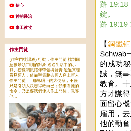
路 19
信心
錠。
神的醫治
路 19:
事工教牧
【
鋼鐵钜
作主門徒
Schw
(作主門徒課程) 行動：作主門徒 找到願
的成功
意被帶領門訓的對象 透過生活中的示
範、榜樣關懷陪伴帶領與督責 透過真理
誠，無事
看見舊人，倚靠聖靈脫去舊人穿上新人
作主門徒 耶穌賜下的大使命，不僅
教育。十
只是引領人決志得救而已；仔細看祂的
命令，乃是要我們使人作主門徒，教導
方才謀得
他...
面留心機
雇用，去
他的勤奮