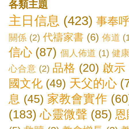
各類主題
主日信息
(423)
事奉
代禱家書
(6)
關係
(2)
佈道
(
信心
(87)
個人佈道
(1)
健
品格
(20)
啟示
心合意
(2)
天父的心
(
國文化
(49)
家教會實作
(60
息
(45)
(183)
心靈微聲
(85)
恩