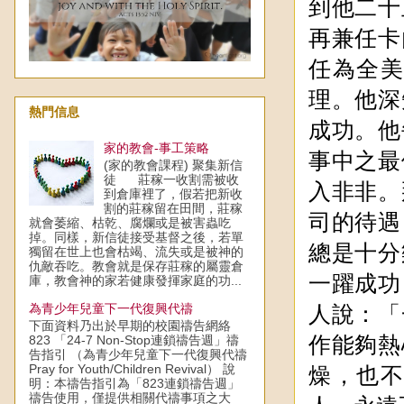
到他二十
再兼任卡
任為全
理。他深
熱門信息
成功。他
家的教會-事工策略
事中之最
(家的教會課程) 聚集新信
徒 莊稼一收割需被收
入非非。
到倉庫裡了，假若把新收
割的莊稼留在田間，莊稼
司的待遇
就會萎縮、枯乾、腐爛或是被害蟲吃
掉。同樣，新信徒接受基督之後，若單
總是十分
獨留在世上也會枯竭、流失或是被神的
仇敵吞吃。教會就是保存莊稼的屬靈倉
一躍成功
庫，教會神的家若健康發揮家庭的功...
為青少年兒童下一代復興代禱
人說：「
下面資料乃出於早期的校園禱告網絡
823 「24-7 Non-Stop連鎖禱告週」禱
作能夠熱
告指引 （為青少年兒童下一代復興代禱
Pray for Youth/Children Revival） 說
燥，也
明：本禱告指引為「823連鎖禱告週」
禱告使用，僅提供相關代禱事項之大