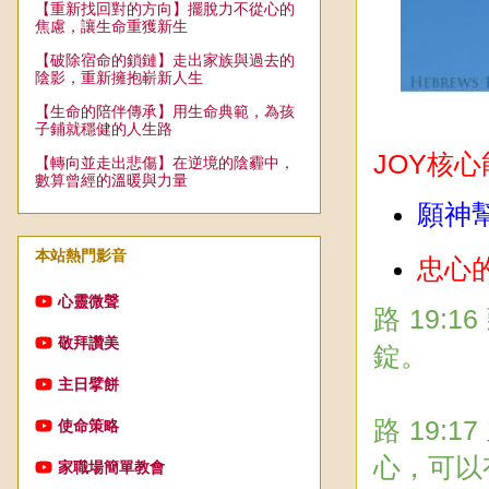
【重新找回對的方向】擺脫力不從心的
焦慮，讓生命重獲新生
【破除宿命的鎖鏈】走出家族與過去的
陰影，重新擁抱嶄新人生
【生命的陪伴傳承】用生命典範，為孩
子鋪就穩健的人生路
JOY核
【轉向並走出悲傷】在逆境的陰霾中，
數算曾經的溫暖與力量
願神
本站熱門影音
忠心
心靈微聲
路 19
敬拜讚美
錠。
主日擘餅
路 19
使命策略
心，可以
家職場簡單教會