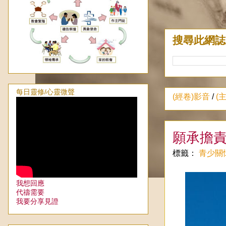
搜尋此網誌
每日靈修/心靈微聲
(經卷)影音
/
(
願承擔責
標籤：
青少關
我想回應
代禱需要
我要分享見證