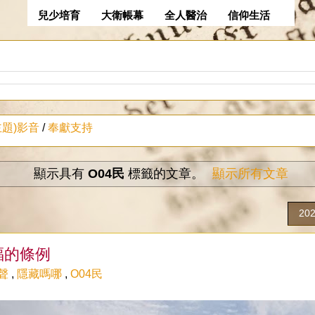
兒少培育
大衛帳幕
全人醫治
信仰生活
主題)影音
/
奉獻支持
顯示具有
O04民
標籤的文章。
顯示所有文章
20
福的條例
聲
,
隱藏嗎哪
,
O04民