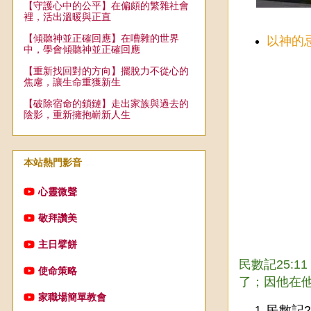
【守護心中的公平】在偏頗的繁雜社會
裡，活出溫暖與正直
【傾聽神並正確回應】在嘈雜的世界
以神的
中，學會傾聽神並正確回應
【重新找回對的方向】擺脫力不從心的
焦慮，讓生命重獲新生
【破除宿命的鎖鏈】走出家族與過去的
陰影，重新擁抱嶄新人生
本站熱門影音
心靈微聲
敬拜讚美
主日擘餅
民數記25:
使命策略
了；因他在
家職場簡單教會
民數記