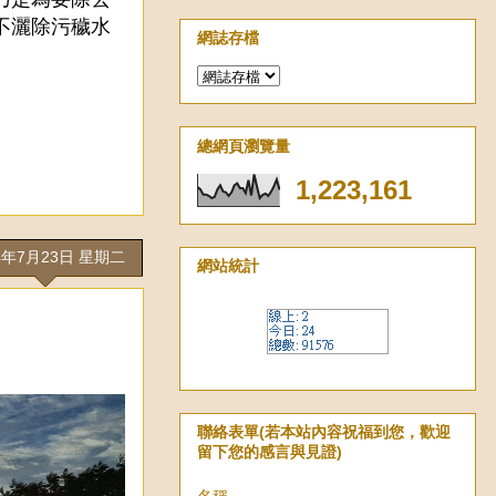
不灑除污穢水
網誌存檔
總網頁瀏覽量
1,223,161
4年7月23日 星期二
網站統計
聯絡表單(若本站內容祝福到您，歡迎
留下您的感言與見證)