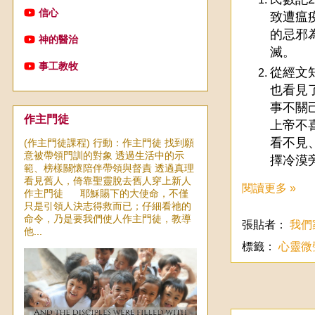
信心
致遭瘟
的忌邪
神的醫治
滅。
事工教牧
從經文
也看見
事不關
作主門徒
上帝不
看不見
(作主門徒課程) 行動：作主門徒 找到願
意被帶領門訓的對象 透過生活中的示
擇冷漠
範、榜樣關懷陪伴帶領與督責 透過真理
看見舊人，倚靠聖靈脫去舊人穿上新人
閱讀更多 »
作主門徒 耶穌賜下的大使命，不僅
只是引領人決志得救而已；仔細看祂的
命令，乃是要我們使人作主門徒，教導
張貼者：
我們
他...
標籤：
心靈微