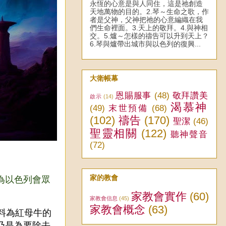
永恆的心意是與人同住，這是祂創造
天地萬物的目的。2.琴～生命之歌，作
者是父神，父神把祂的心意編織在我
們生命裡面。3.天上的敬拜。4.與神相
交。5.爐～怎樣的禱告可以升到天上？
6.琴與爐帶出城市與以色列的復興...
大衛帳幕
恩賜服事
(48)
敬拜讚美
啟示
(14)
渴慕神
(49)
末世預備
(68)
(102)
禱告
(170)
聖潔
(46)
聖靈相關
(122)
聽神聲音
(72)
家的教會
為以色列會眾
家教會實作
(60)
家教會信息
(45)
家教會概念
(63)
料為紅母牛的
乃是為要除去