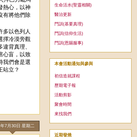
生命活水(聖靈相關)
發熱心，以神
醫治更新
沒有將他們除
門訓(基要真理)
許多以色列人
門訓(信仰生活)
選擇冷漠旁觀
門訓(恩賜服事)
多違背真理、
瞎心盲，以致
時我們會是選
本會活動通知與參與
正站立？
初信造就課程
歷期電子報
活動剪影
聚會時間
來找我們
4年7月30日 星期二
近期發燒