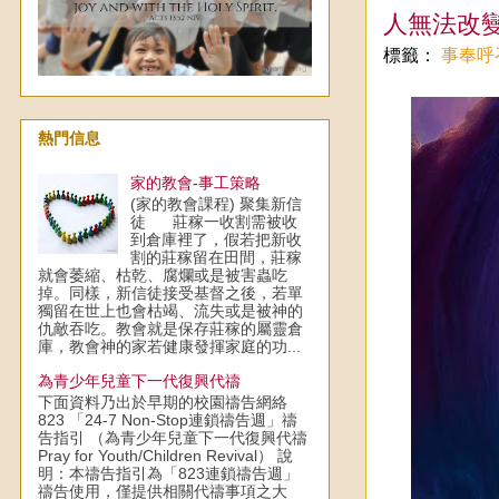
人無法改
標籤：
事奉呼
熱門信息
家的教會-事工策略
(家的教會課程) 聚集新信
徒 莊稼一收割需被收
到倉庫裡了，假若把新收
割的莊稼留在田間，莊稼
就會萎縮、枯乾、腐爛或是被害蟲吃
掉。同樣，新信徒接受基督之後，若單
獨留在世上也會枯竭、流失或是被神的
仇敵吞吃。教會就是保存莊稼的屬靈倉
庫，教會神的家若健康發揮家庭的功...
為青少年兒童下一代復興代禱
下面資料乃出於早期的校園禱告網絡
823 「24-7 Non-Stop連鎖禱告週」禱
告指引 （為青少年兒童下一代復興代禱
Pray for Youth/Children Revival） 說
明：本禱告指引為「823連鎖禱告週」
禱告使用，僅提供相關代禱事項之大