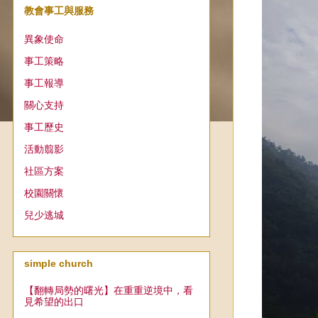
教會事工與服務
異象使命
事工策略
事工報導
關心支持
事工歷史
活動翦影
社區方案
校園關懷
兒少逃城
simple church
【翻轉局勢的曙光】在重重逆境中，看
見希望的出口