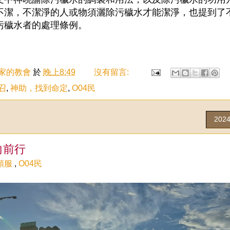
不潔，不潔淨的人或物須灑除污穢水才能潔淨，也提到了
污穢水者的處理條例。
家的教會
於
晚上8:49
沒有留言:
召
,
神助，找到命定
,
O04民
202
向前行
順服
,
O04民