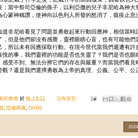
疫；當中祭司亞倫的孫子，以利亞撒的兒子非尼哈為神大
為心蒙神稱讚，使神向以色列人所發的怒消了，瘟疫止息
知道非尼哈看見了問題並勇敢起來行動回應神，相信當時
了，但是他們卻沒有感覺，靈裡眼瞎心盲，也有可能他們
己，所以未有回應採取行動。在現今世代當我們週遭有許
喜悅的事，我們靈裡的功能是否也失靈了？我們是否也眼
、感受不到、無法分辨它們的存在與嚴重？而當我們看見
旁觀？還是我們選擇勇敢為上帝的真理、公義、公平、公
家的教會
於
晚上9:31
沒有留言:
聲
,
隱藏嗎哪
,
O04民
202