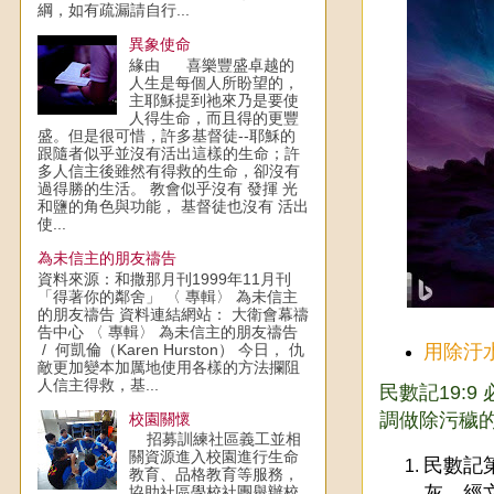
綱，如有疏漏請自行...
異象使命
緣由 喜樂豐盛卓越的
人生是每個人所盼望的，
主耶穌提到祂來乃是要使
人得生命，而且得的更豐
盛。但是很可惜，許多基督徒--耶穌的
跟隨者似乎並沒有活出這樣的生命；許
多人信主後雖然有得救的生命，卻沒有
過得勝的生活。 教會似乎沒有 發揮 光
和鹽的角色與功能， 基督徒也沒有 活出
使...
為未信主的朋友禱告
資料來源：和撒那月刊1999年11月刊
「得著你的鄰舍」 〈 專輯〉 為未信主
的朋友禱告 資料連結網站： 大衛會幕禱
告中心 〈 專輯〉 為未信主的朋友禱告
/ 何凱倫（Karen Hurston） 今日， 仇
用除汙
敵更加變本加厲地使用各樣的方法攔阻
人信主得救，基...
民數記19:
調做除污穢
校園關懷
招募訓練社區義工並相
關資源進入校園進行生命
民數記
教育、品格教育等服務，
灰，經
協助社區學校社團舉辦校