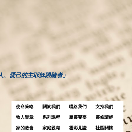
人、愛己的主耶穌跟隨者」
使命策略
關於我們
聯絡我們
支持我們
牧人樂章
系列課程
屬靈饗宴
靈修讀經
家的教會
家庭親職
雲彩見證
社區關懷