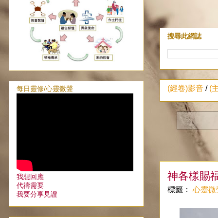
搜尋此網誌
(經卷)影音
/
(
每日靈修/心靈微聲
神各樣賜
我想回應
代禱需要
標籤：
心靈微
我要分享見證