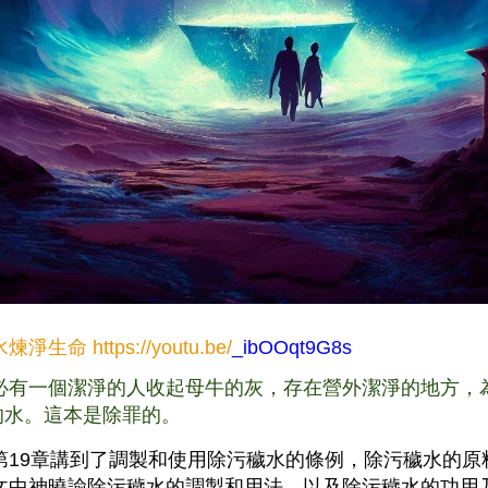
水煉淨生命
https://youtu.be/
_ibOOqt9G8s
9 必有一個潔淨的人收起母牛的灰，存在營外潔淨的地方，
的水。這本是除罪的。
第19章講到了調製和使用除污穢水的條例，除污穢水的原
文中神曉諭除污穢水的調製和用法，以及除污穢水的功用