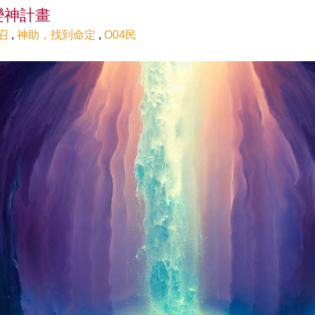
變神計畫
召
,
神助，找到命定
,
O04民