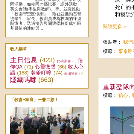
園活動，如校園才藝比賽、課外活動、
死亡的
英文會話(學生與教師)…等。並擬推動
「校園守望關懷網」，徵召並推動基督
和摸除
徒學生、家長、教職員成為校園的守望
關懷者，透過禱告與關懷學校促成社區
閱讀更多 »
基督徒的連結與...
張貼者：
我們
牧人樂章
標籤：
事奉呼
主日信息
(423)
信
代禱家書
(6)
仰QA
(71)
心靈微聲
(86)
牧人心
語
(168)
老爹叮嚀
(74)
認識牧者
(7)
隱藏嗎哪
(663)
重新整隊
標籤：
信心
,
「牧會+家庭」一兼二顧！