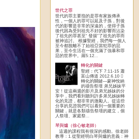
世代之罪
世代的罪主要指的是罪有家族傳承
性，一個人的罪可以延及子孫，對後
代的影響是非常的深遠的，使得子孫
後代因為受到祖先不好的影響而沾染
了祖先的罪甚至“ 發揚”了祖先的罪而
被神追討。 根據聖經，我們每一個人
至今都脫離不了始祖亞當犯罪的惡
果，至今生活在一個充滿了強暴和罪
惡的世界中。羅5:12...
轉化的關鍵
聖經：代下 7:11-15 蕭
富山傳道 2012.6.10 
轉化的關鍵—蒙神悅納
的禱告祭壇 弟兄姊妹平
安！從這兩週的影片及弟兄姊妹的分
享中，我們看到聽到許多弟兄姊妹轉
化的見證，都非常的激勵人。從這些
分享的見證我們可以看到一個重要的
關鍵，就是各類禱告祭壇的建立，個
人祭壇、家庭祭...
琴與爐（徐心敏老師）
這週的課程我有很深的感動。徐老師
教導：1.從聖經明白琴與爐的意義：神