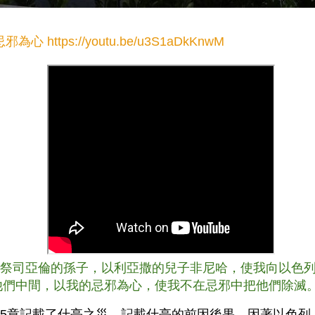
忌邪為心
https://youtu.be/u3S1aDkKnwM
11 祭司亞倫的孫子，以利亞撒的兒子非尼哈，使我向以色
他們中間，以我的忌邪為心，使我不在忌邪中把他們除滅
25章記載了什亭之災，記載什亭的前因後果，因著以色列