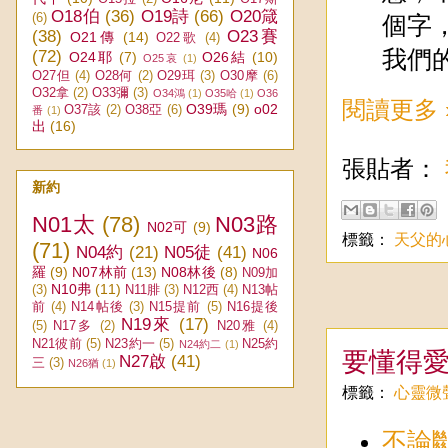
O18伯
(36)
O19詩
(66)
O20箴
(6)
個字
(38)
O23賽
O21傳
(14)
O22歌
(4)
我們
(72)
O24耶
(7)
O26結
(10)
O25哀
(1)
O27但
(4)
O28何
(2)
O29珥
(3)
O30摩
(6)
O32拿
(2)
O33彌
(3)
O34鴻
(1)
O35哈
(1)
O36
閱讀更多 
O39瑪
(9)
o02
O37該
(2)
O38亞
(6)
番
(1)
出
(16)
張貼者：
新約
N01太
(78)
N03路
N02可
(9)
標籤：
天父的
(71)
N04約
(21)
N05徒
(41)
N06
羅
(9)
N07林前
(13)
N08林後
(8)
N09加
N10弗
(11)
(3)
N11腓
(3)
N12西
(4)
N13帖
前
(4)
N14帖後
(3)
N15提前
(5)
N16提後
N19來
(17)
(5)
N17多
(2)
N20雅
(4)
N21彼前
(5)
N23約一
(5)
N25約
N24約二
(1)
要懂得
N27啟
(41)
三
(3)
N26猶
(1)
標籤：
心靈微
不論