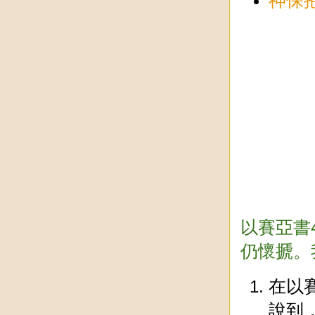
神保
以賽亞書
仍懷搋。
在以賽
說到