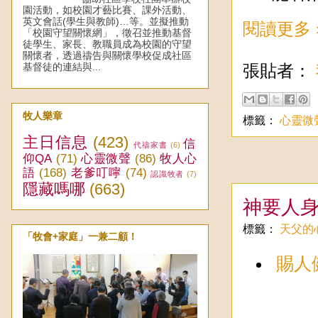
園活動，如校園才藝比賽、課外活動、
英文會話(學生與教師)…等。並擬推動
閱讀更多 
「校園守望關懷網」，徵召並推動基督
徒學生、家長、教職員成為校園的守望
關懷者，透過禱告與關懷學校促成社區
張貼者：
基督徒的連結與...
牧人樂章
標籤：
心靈微
主日信息
(423)
信
代禱家書
(6)
仰QA
(71)
心靈微聲
(86)
牧人心
語
(168)
老爹叮嚀
(74)
認識牧者
(7)
隱藏嗎哪
(663)
神要人
標籤：
天父的
「牧會+家庭」一兼二顧！
賜人