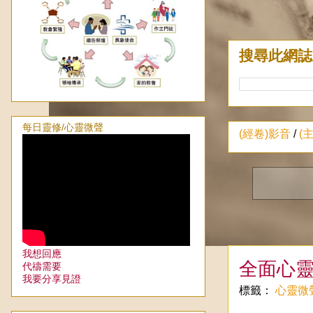
搜尋此網誌
每日靈修/心靈微聲
(經卷)影音
/
(
我想回應
全面心靈
代禱需要
我要分享見證
標籤：
心靈微