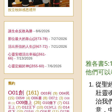
按立牧師感恩禮拜
讓生命反敗為勝
- 8/6/2026
那位最大的靠山(詩73-78)
- 7/27/2026
活出所信的人生(詩67-72)
- 7/21/2026
心靈安穩活出幸福(詩61-
66)
- 7/13/2026
雅各書5
心靈定錨於神(詩55-60)
- 7/6/2026
他們可以
從聖
舊約
O01創
(161)
壯靈
O03利
(9)
O04民
(15)
O06書
(8)
O05申
(4)
O07士
(3)
O08
治我
O09撒上
(26)
O10撒下
(7)
O11
得
(1)
王上
(7)
O12王下
(10)
O14
O13代上
(5)
意，
代下
(10)
O16尼
(11)
O15拉
(2)
O17斯