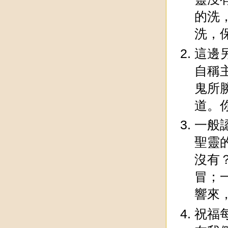
的洗
洗，
這邊
自稱
鬼所
道。
一般
聖靈
沒有
冒；
響來
祝福