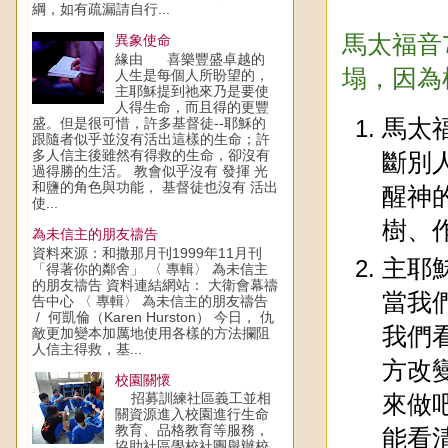
綱，如有疏漏請自行...
馬太福音
異象使命
緣由 喜樂豐盛卓越的
塌，因為
人生是每個人所盼望的，
主耶穌提到祂來乃是要使
人得生命，而且得的更豐
盛。但是很可惜，許多基督徒--耶穌的
馬太
跟隨者似乎並沒有活出這樣的生命；許
多人信主後雖然有得救的生命，卻沒有
斷別
過得勝的生活。 教會似乎沒有 發揮 光
和鹽的角色與功能， 基督徒也沒有 活出
醒神
使...
樹、
為未信主的朋友禱告
資料來源：和撒那月刊1999年11月刊
主耶
「得著你的鄰舍」 〈 專輯〉 為未信主
的朋友禱告 資料連結網站： 大衛會幕禱
當我
告中心 〈 專輯〉 為未信主的朋友禱告
/ 何凱倫（Karen Hurston） 今日， 仇
我們
敵更加變本加厲地使用各樣的方法攔阻
人信主得救，基...
方改
校園關懷
招募訓練社區義工並相
來做
關資源進入校園進行生命
教育、品格教育等服務，
能看
協助社區學校社團舉辦校