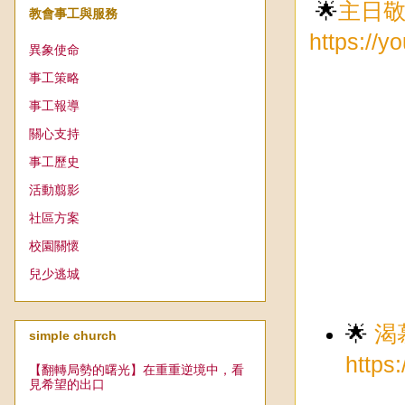
🌟
主日
教會事工與服務
https://
異象使命
事工策略
事工報導
關心支持
事工歷史
活動翦影
社區方案
校園關懷
兒少逃城
🌟
渴
simple church
https
【翻轉局勢的曙光】在重重逆境中，看
見希望的出口