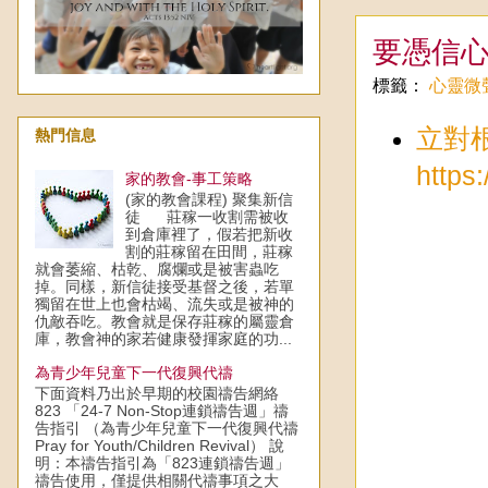
要憑信
標籤：
心靈微
立對
熱門信息
https
家的教會-事工策略
(家的教會課程) 聚集新信
徒 莊稼一收割需被收
到倉庫裡了，假若把新收
割的莊稼留在田間，莊稼
就會萎縮、枯乾、腐爛或是被害蟲吃
掉。同樣，新信徒接受基督之後，若單
獨留在世上也會枯竭、流失或是被神的
仇敵吞吃。教會就是保存莊稼的屬靈倉
庫，教會神的家若健康發揮家庭的功...
為青少年兒童下一代復興代禱
下面資料乃出於早期的校園禱告網絡
823 「24-7 Non-Stop連鎖禱告週」禱
告指引 （為青少年兒童下一代復興代禱
Pray for Youth/Children Revival） 說
明：本禱告指引為「823連鎖禱告週」
禱告使用，僅提供相關代禱事項之大