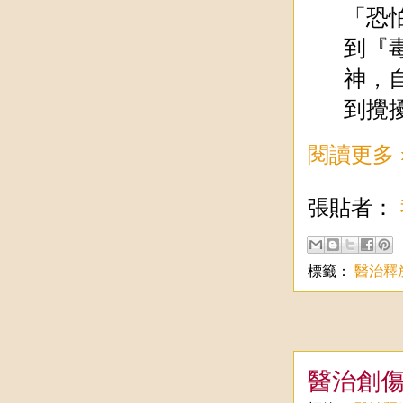
「恐
到『毒
神，
到攪
閱讀更多 
張貼者：
標籤：
醫治釋
醫治創