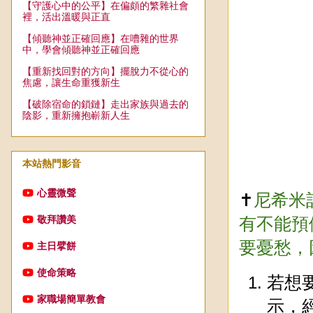
【守護心中的公平】在偏頗的繁雜社會
裡，活出溫暖與正直
【傾聽神並正確回應】在嘈雜的世界
中，學會傾聽神並正確回應
【重新找回對的方向】擺脫力不從心的
焦慮，讓生命重獲新生
【破除宿命的鎖鏈】走出家族與過去的
陰影，重新擁抱嶄新人生
本站熱門影音
心靈微聲
✝️
尼希米
敬拜讚美
有不能預
要憂愁，
主日擘餅
使命策略
若想
家職場簡單教會
示，