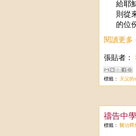
給耶
則從
的位
閱讀更多 
張貼者：
標籤：
天父的
禱告中
標籤：
醫治釋