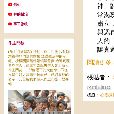
信心
神、
常渴
神的醫治
肅立
事工教牧
與認
人的
作主門徒
讓真
(作主門徒課程) 行動：作主門徒 找到願
意被帶領門訓的對象 透過生活中的示
範、榜樣關懷陪伴帶領與督責 透過真理
閱讀更多 
看見舊人，倚靠聖靈脫去舊人穿上新人
作主門徒 耶穌賜下的大使命，不僅
只是引領人決志得救而已；仔細看祂的
張貼者：
命令，乃是要我們使人作主門徒，教導
他...
標籤：
心靈微