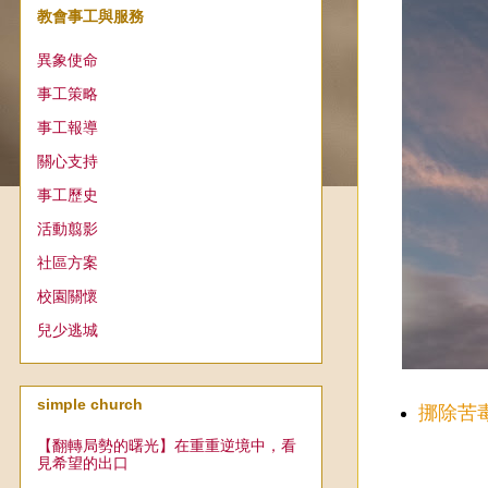
教會事工與服務
異象使命
事工策略
事工報導
關心支持
事工歷史
活動翦影
社區方案
校園關懷
兒少逃城
simple church
挪除苦
【翻轉局勢的曙光】在重重逆境中，看
見希望的出口