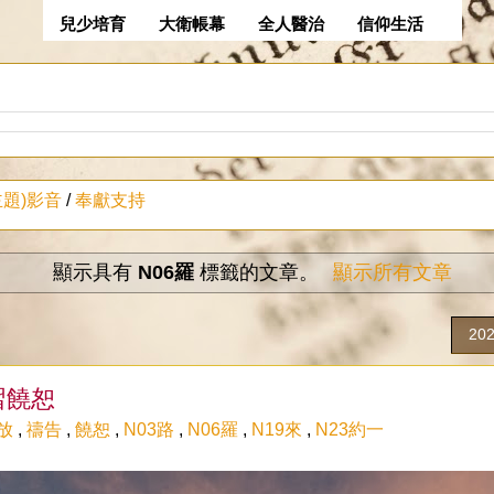
兒少培育
大衛帳幕
全人醫治
信仰生活
主題)影音
/
奉獻支持
顯示具有
N06羅
標籤的文章。
顯示所有文章
20
習饒恕
放
,
禱告
,
饒恕
,
N03路
,
N06羅
,
N19來
,
N23約一