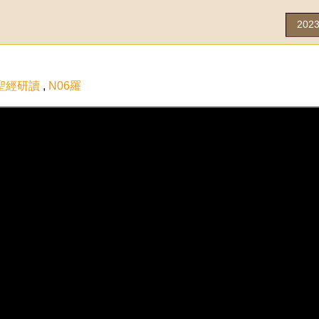
202
聖經研讀
,
N06羅