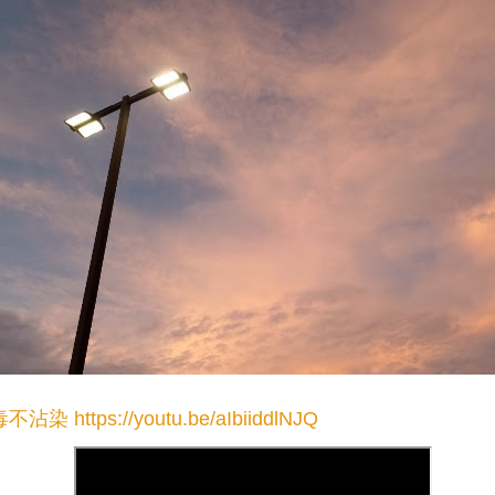
毒不沾染
https://youtu.be/aIbiiddlNJQ