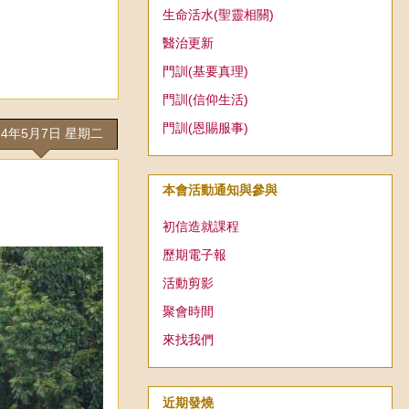
生命活水(聖靈相關)
醫治更新
門訓(基要真理)
門訓(信仰生活)
門訓(恩賜服事)
24年5月7日 星期二
本會活動通知與參與
初信造就課程
歷期電子報
活動剪影
聚會時間
來找我們
近期發燒