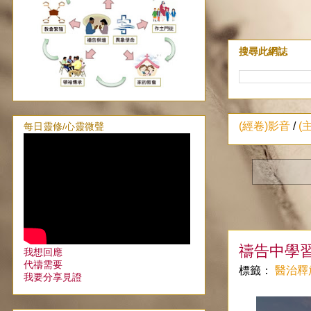
搜尋此網誌
(經卷)影音
/
(
每日靈修/心靈微聲
禱告中學
我想回應
代禱需要
標籤：
醫治釋
我要分享見證