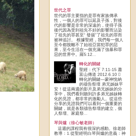
世代之罪
世代的罪主要指的是罪有家族傳承
性，一個人的罪可以延及子孫，對後
代的影響是非常的深遠的，使得子孫
後代因為受到祖先不好的影響而沾染
了祖先的罪甚至“ 發揚”了祖先的罪而
被神追討。 根據聖經，我們每一個人
至今都脫離不了始祖亞當犯罪的惡
果，至今生活在一個充滿了強暴和罪
惡的世界中。羅5:12...
轉化的關鍵
聖經：代下 7:11-15 蕭
富山傳道 2012.6.10 
轉化的關鍵—蒙神悅納
的禱告祭壇 弟兄姊妹平
安！從這兩週的影片及弟兄姊妹的分
享中，我們看到聽到許多弟兄姊妹轉
化的見證，都非常的激勵人。從這些
分享的見證我們可以看到一個重要的
關鍵，就是各類禱告祭壇的建立，個
人祭壇、家庭祭...
琴與爐（徐心敏老師）
這週的課程我有很深的感動。徐老師
教導：1.從聖經明白琴與爐的意義：神