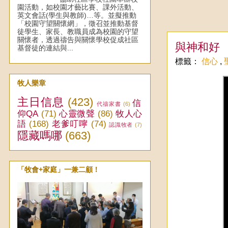
園活動，如校園才藝比賽、課外活動、
英文會話(學生與教師)…等。並擬推動
「校園守望關懷網」，徵召並推動基督
徒學生、家長、教職員成為校園的守望
關懷者，透過禱告與關懷學校促成社區
與神和好
基督徒的連結與...
標籤：
信心
,
牧人樂章
主日信息
(423)
信
代禱家書
(6)
仰QA
(71)
心靈微聲
(86)
牧人心
語
(168)
老爹叮嚀
(74)
認識牧者
(7)
隱藏嗎哪
(663)
「牧會+家庭」一兼二顧！