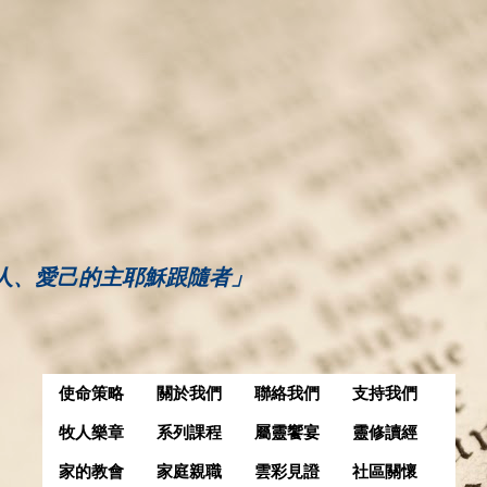
人、愛己的主耶穌跟隨者」
使命策略
關於我們
聯絡我們
支持我們
牧人樂章
系列課程
屬靈饗宴
靈修讀經
家的教會
家庭親職
雲彩見證
社區關懷