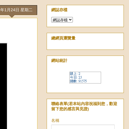
3年1月24日 星期二
網誌存檔
總網頁瀏覽量
網站統計
聯絡表單(若本站內容祝福到您，歡迎
留下您的感言與見證)
名稱