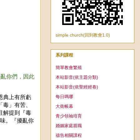
simple church(回到教會1.0)
系列課程
簡單教會繁殖
擾亂你們，因此
本站影音(依主題分類)
本站影音(依聖經經卷)
每日嗎哪
恩典上有所虧
「毒」有苦、
大衛帳幕
註解提到『毒
青少領袖培育
滋味。『擾亂你
婚姻家庭親職
禱告相關課程