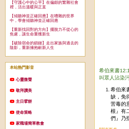
【守護心中的公平】在偏頗的繁雜社會
裡，活出溫暖與正直
【傾聽神並正確回應】在嘈雜的世界
中，學會傾聽神並正確回應
【重新找回對的方向】擺脫力不從心的
焦慮，讓生命重獲新生
【破除宿命的鎖鏈】走出家族與過去的
陰影，重新擁抱嶄新人生
本站熱門影音
希伯來書12
叫眾人沾染
心靈微聲
希伯來
敬拜讚美
缺，免
主日擘餅
苦毒的
根』有
使命策略
們』乃
家職場簡單教會