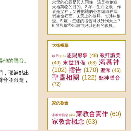
永恆的心意是與人同住，這是祂創造
天地萬物的目的。2.琴～生命之歌，作
者是父神，父神把祂的心意編織在我
們生命裡面。3.天上的敬拜。4.與神相
交。5.爐～怎樣的禱告可以升到天上？
6.琴與爐帶出城市與以色列的復興...
大衛帳幕
恩賜服事
(48)
敬拜讚美
啟示
(14)
得他的聲音。
渴慕神
(49)
末世預備
(68)
(102)
禱告
(170)
聖潔
(46)
門，耶穌點出
聖靈相關
(122)
聽神聲音
聲音並跟隨，
(72)
家的教會
家教會實作
(60)
家教會信息
(45)
家教會概念
(63)