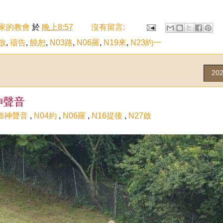
家的教會
於
晚上8:57
沒有留言:
放
,
禱告
,
饒恕
,
N03路
,
N06羅
,
N19來
,
N23約一
20
神聲音
聽神聲音
,
N04約
,
N06羅
,
N16提後
,
N27啟