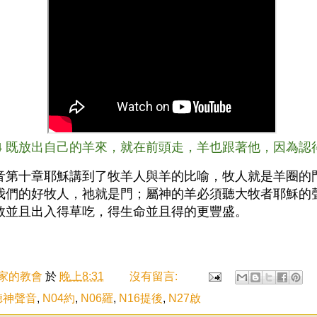
:4 既放出自己的羊來，就在前頭走，羊也跟著他，因為認
音第十章耶穌講到了牧羊人與羊的比喻，牧人就是羊圈的
我們的好牧人，祂就是門；屬神的羊必須聽大牧者耶穌的
救並且出入得草吃，得生命並且得的更豐盛。
家的教會
於
晚上8:31
沒有留言:
聽神聲音
,
N04約
,
N06羅
,
N16提後
,
N27啟