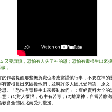
:15 又要謹慎，恐怕有人失了神的恩；恐怕有毒根生出來
污穢；
書的作者提醒那些擔負職位者應當謹慎行事，不要在神的
得有苦根長出來困擾他們，並叫許多人因此受污染。原文
意思。「恐怕有毒根生出來擾亂你們」：查經資料大全的
二意：(1)對人懷恨，心中有苦毒；(2)離棄神，自嘗苦膽
指教會全體因此而受到攪擾。