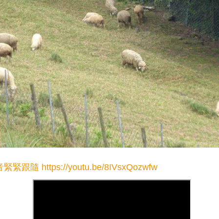
音緊緊跟隨
https://youtu.be/8IVsxQozwfw