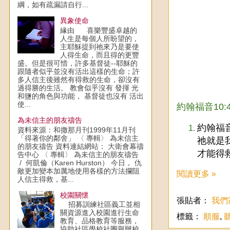
綱，如有疏漏請自行...
異象使命
緣由 喜樂豐盛卓越的
人生是每個人所盼望的，
主耶穌提到祂來乃是要使
人得生命，而且得的更豐
盛。但是很可惜，許多基督徒--耶穌的
跟隨者似乎並沒有活出這樣的生命；許
多人信主後雖然有得救的生命，卻沒有
過得勝的生活。 教會似乎沒有 發揮 光
和鹽的角色與功能， 基督徒也沒有 活出
使...
約翰福音10
為未信主的朋友禱告
約翰福
資料來源：和撒那月刊1999年11月刊
「得著你的鄰舍」 〈 專輯〉 為未信主
祂就是
的朋友禱告 資料連結網站： 大衛會幕禱
才能得
告中心 〈 專輯〉 為未信主的朋友禱告
/ 何凱倫（Karen Hurston） 今日， 仇
敵更加變本加厲地使用各樣的方法攔阻
閱讀更多 »
人信主得救，基...
校園關懷
張貼者：
我們
招募訓練社區義工並相
關資源進入校園進行生命
標籤：
順服
,
教育、品格教育等服務，
協助社區學校社團舉辦校