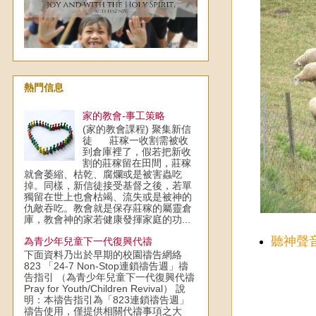
熱門信息
家的教會-事工策略
(家的教會課程) 聚集新信
徒 莊稼一收割需被收
到倉庫裡了，假若把新收
割的莊稼留在田間，莊稼
就會萎縮、枯乾、腐爛或是被害蟲吃
掉。同樣，新信徒接受基督之後，若單
獨留在世上也會枯竭、流失或是被神的
仇敵吞吃。教會就是保存莊稼的屬靈倉
庫，教會神的家若健康發揮家庭的功...
聽神聲
為青少年兒童下一代復興代禱
下面資料乃出於早期的校園禱告網絡
823 「24-7 Non-Stop連鎖禱告週」禱
告指引 （為青少年兒童下一代復興代禱
Pray for Youth/Children Revival） 說
明：本禱告指引為「823連鎖禱告週」
禱告使用，僅提供相關代禱事項之大