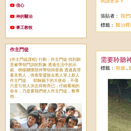
閱讀更多 »
信心
張貼者：
我們
神的醫治
標籤：
醫治釋
事工教牧
作主門徒
需要聆聽
(作主門徒課程) 行動：作主門徒 找到願
意被帶領門訓的對象 透過生活中的示
標籤：
順服
,
範、榜樣關懷陪伴帶領與督責 透過真理
看見舊人，倚靠聖靈脫去舊人穿上新人
作主門徒 耶穌賜下的大使命，不僅
只是引領人決志得救而已；仔細看祂的
命令，乃是要我們使人作主門徒，教導
他...