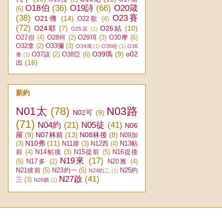
O18伯
(36)
O19詩
(66)
O20箴
(6)
(38)
O23賽
O21傳
(14)
O22歌
(4)
(72)
O24耶
(7)
O26結
(10)
O25哀
(1)
O27但
(4)
O28何
(2)
O29珥
(3)
O30摩
(6)
O32拿
(2)
O33彌
(3)
O34鴻
(1)
O35哈
(1)
O36
O39瑪
(9)
o02
O37該
(2)
O38亞
(6)
番
(1)
出
(16)
新約
N01太
(78)
N03路
N02可
(9)
(71)
N04約
(21)
N05徒
(41)
N06
羅
(9)
N07林前
(13)
N08林後
(8)
N09加
N10弗
(11)
(3)
N11腓
(3)
N12西
(4)
N13帖
前
(4)
N14帖後
(3)
N15提前
(5)
N16提後
N19來
(17)
(5)
N17多
(2)
N20雅
(4)
N21彼前
(5)
N23約一
(5)
N25約
N24約二
(1)
N27啟
(41)
三
(3)
N26猶
(1)