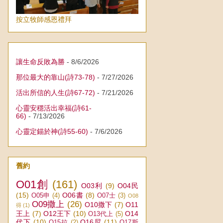
按立牧師感恩禮拜
讓生命反敗為勝
- 8/6/2026
那位最大的靠山(詩73-78)
- 7/27/2026
活出所信的人生(詩67-72)
- 7/21/2026
心靈安穩活出幸福(詩61-
66)
- 7/13/2026
心靈定錨於神(詩55-60)
- 7/6/2026
舊約
O01創
(161)
O03利
(9)
O04民
(15)
O06書
(8)
O05申
(4)
O07士
(3)
O08
O09撒上
(26)
O10撒下
(7)
O11
得
(1)
王上
(7)
O12王下
(10)
O14
O13代上
(5)
代下
(10)
O16尼
(11)
O15拉
(2)
O17斯