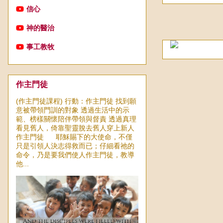
信心
神的醫治
事工教牧
作主門徒
(作主門徒課程) 行動：作主門徒 找到願
意被帶領門訓的對象 透過生活中的示
範、榜樣關懷陪伴帶領與督責 透過真理
看見舊人，倚靠聖靈脫去舊人穿上新人
作主門徒 耶穌賜下的大使命，不僅
只是引領人決志得救而已；仔細看祂的
命令，乃是要我們使人作主門徒，教導
他...