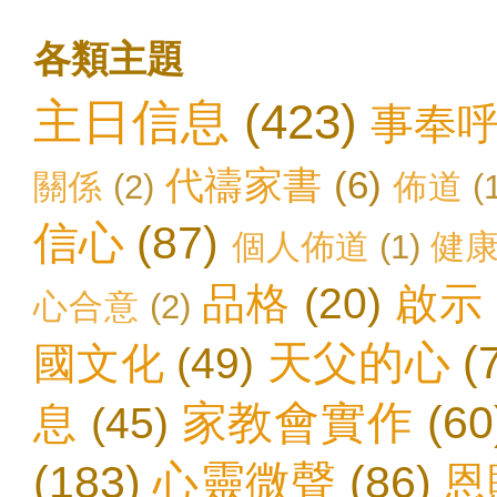
各類主題
主日信息
(423)
事奉
代禱家書
(6)
關係
(2)
佈道
(
信心
(87)
個人佈道
(1)
健
品格
(20)
啟示
心合意
(2)
天父的心
(
國文化
(49)
家教會實作
(60
息
(45)
(183)
心靈微聲
(86)
恩