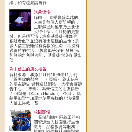
綱，如有疏漏請自行...
異象使命
緣由 喜樂豐盛卓越的
人生是每個人所盼望的，
主耶穌提到祂來乃是要使
人得生命，而且得的更豐
盛。但是很可惜，許多基督徒--耶穌的
跟隨者似乎並沒有活出這樣的生命；許
多人信主後雖然有得救的生命，卻沒有
過得勝的生活。 教會似乎沒有 發揮 光
和鹽的角色與功能， 基督徒也沒有 活出
使...
為未信主的朋友禱告
資料來源：和撒那月刊1999年11月刊
「得著你的鄰舍」 〈 專輯〉 為未信主
的朋友禱告 資料連結網站： 大衛會幕禱
告中心 〈 專輯〉 為未信主的朋友禱告
/ 何凱倫（Karen Hurston） 今日， 仇
敵更加變本加厲地使用各樣的方法攔阻
人信主得救，基...
校園關懷
招募訓練社區義工並相
關資源進入校園進行生命
教育、品格教育等服務，
協助社區學校社團舉辦校