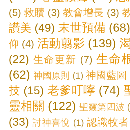
(5)
救贖
(3)
教會增長
(3)
末世預備
(68
讚美
(49)
活動翦影
(139)
仰
(4)
生命
(22)
生命更新
(7)
(62)
神國藍圖
神國原則
(1)
老爹叮嚀
(74)
技
(15)
靈相關
(122)
聖靈第四波
(33)
認識牧者
討神喜悅
(1)