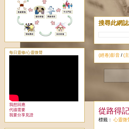
搜尋此網誌
每日靈修/心靈微聲
(經卷)影音
/
(
我想回應
從路得
代禱需要
我要分享見證
標籤：
心靈微