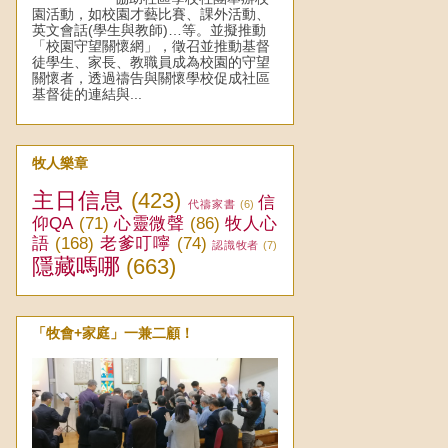
園活動，如校園才藝比賽、課外活動、
英文會話(學生與教師)…等。並擬推動
「校園守望關懷網」，徵召並推動基督
徒學生、家長、教職員成為校園的守望
關懷者，透過禱告與關懷學校促成社區
基督徒的連結與...
牧人樂章
主日信息
(423)
信
代禱家書
(6)
仰QA
(71)
心靈微聲
(86)
牧人心
語
(168)
老爹叮嚀
(74)
認識牧者
(7)
隱藏嗎哪
(663)
「牧會+家庭」一兼二顧！