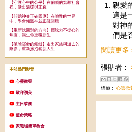
【守護心中的公平】在偏頗的繁雜社會
親愛
裡，活出溫暖與正直
這是
【傾聽神並正確回應】在嘈雜的世界
中，學會傾聽神並正確回應
對神
【重新找回對的方向】擺脫力不從心的
們是
焦慮，讓生命重獲新生
【破除宿命的鎖鏈】走出家族與過去的
閱讀更多 
陰影，重新擁抱嶄新人生
張貼者：
本站熱門影音
心靈微聲
標籤：
心靈微
敬拜讚美
主日擘餅
使命策略
家職場簡單教會