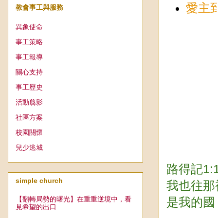
愛主
教會事工與服務
異象使命
事工策略
事工報導
關心支持
事工歷史
活動翦影
社區方案
校園關懷
兒少逃城
路得記1
simple church
我也往那
【翻轉局勢的曙光】在重重逆境中，看
是我的國
見希望的出口