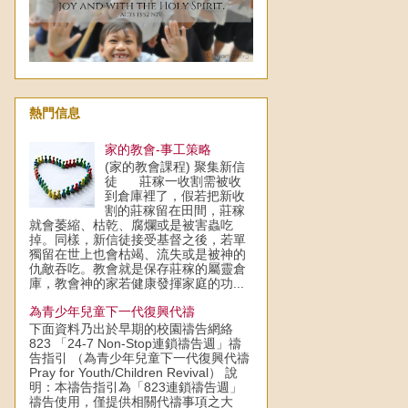
熱門信息
家的教會-事工策略
(家的教會課程) 聚集新信
徒 莊稼一收割需被收
到倉庫裡了，假若把新收
割的莊稼留在田間，莊稼
就會萎縮、枯乾、腐爛或是被害蟲吃
掉。同樣，新信徒接受基督之後，若單
獨留在世上也會枯竭、流失或是被神的
仇敵吞吃。教會就是保存莊稼的屬靈倉
庫，教會神的家若健康發揮家庭的功...
為青少年兒童下一代復興代禱
下面資料乃出於早期的校園禱告網絡
823 「24-7 Non-Stop連鎖禱告週」禱
告指引 （為青少年兒童下一代復興代禱
Pray for Youth/Children Revival） 說
明：本禱告指引為「823連鎖禱告週」
禱告使用，僅提供相關代禱事項之大