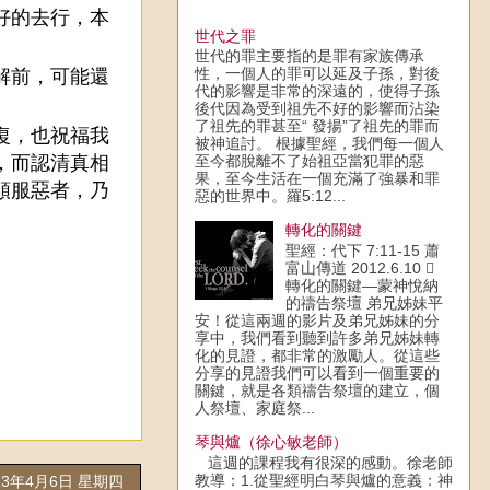
好的去行，本
世代之罪
世代的罪主要指的是罪有家族傳承
性，一個人的罪可以延及子孫，對後
解前，可能還
代的影響是非常的深遠的，使得子孫
後代因為受到祖先不好的影響而沾染
了祖先的罪甚至“ 發揚”了祖先的罪而
復，也祝福我
被神追討。 根據聖經，我們每一個人
，而認清真相
至今都脫離不了始祖亞當犯罪的惡
果，至今生活在一個充滿了強暴和罪
順服惡者，乃
惡的世界中。羅5:12...
轉化的關鍵
聖經：代下 7:11-15 蕭
富山傳道 2012.6.10 
轉化的關鍵—蒙神悅納
的禱告祭壇 弟兄姊妹平
安！從這兩週的影片及弟兄姊妹的分
享中，我們看到聽到許多弟兄姊妹轉
化的見證，都非常的激勵人。從這些
分享的見證我們可以看到一個重要的
關鍵，就是各類禱告祭壇的建立，個
人祭壇、家庭祭...
琴與爐（徐心敏老師）
這週的課程我有很深的感動。徐老師
教導：1.從聖經明白琴與爐的意義：神
23年4月6日 星期四