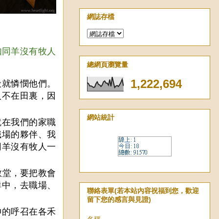
網誌存檔
如同羊沒有牧人
總網頁瀏覽量
1,222,694
般就憐憫他們。
人不在田裏，因
網站統計
就在我們的家職
職場的夥伴、我
同羊沒有牧人一
教堂，要把教會
群中，去職場、
聯絡表單(若本站內容祝福到您，歡迎
留下您的感言與見證)
神的呼召在各禾