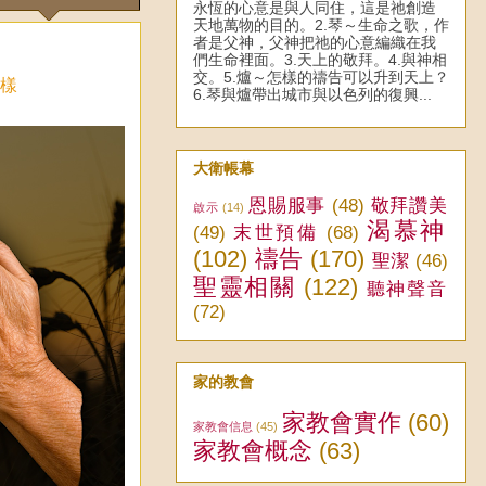
永恆的心意是與人同住，這是祂創造
天地萬物的目的。2.琴～生命之歌，作
者是父神，父神把祂的心意編織在我
們生命裡面。3.天上的敬拜。4.與神相
交。5.爐～怎樣的禱告可以升到天上？
樣
6.琴與爐帶出城市與以色列的復興...
大衛帳幕
恩賜服事
(48)
敬拜讚美
啟示
(14)
渴慕神
(49)
末世預備
(68)
(102)
禱告
(170)
聖潔
(46)
聖靈相關
(122)
聽神聲音
(72)
家的教會
家教會實作
(60)
家教會信息
(45)
家教會概念
(63)