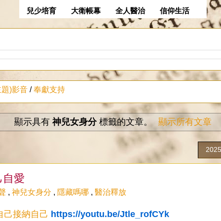
兒少培育
大衛帳幕
全人醫治
信仰生活
主題)影音
/
奉獻支持
顯示具有
神兒女身分
標籤的文章。
顯示所有文章
202
己自愛
聲
,
神兒女身分
,
隱藏嗎哪
,
醫治釋放
自己接納自己
https://youtu.be/Jtle_rofCYk