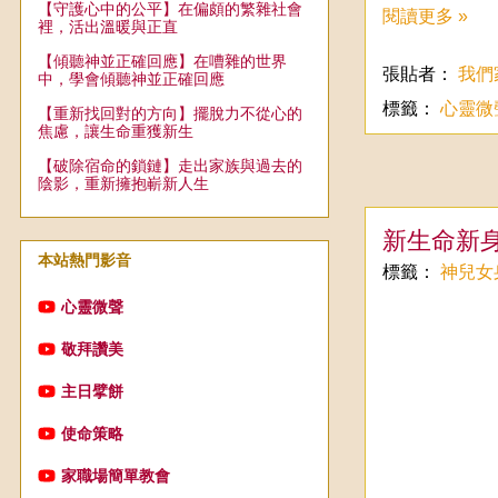
【守護心中的公平】在偏頗的繁雜社會
閱讀更多 »
裡，活出溫暖與正直
【傾聽神並正確回應】在嘈雜的世界
張貼者：
我們
中，學會傾聽神並正確回應
標籤：
心靈微
【重新找回對的方向】擺脫力不從心的
焦慮，讓生命重獲新生
【破除宿命的鎖鏈】走出家族與過去的
陰影，重新擁抱嶄新人生
新生命新
本站熱門影音
標籤：
神兒女
心靈微聲
敬拜讚美
主日擘餅
使命策略
家職場簡單教會