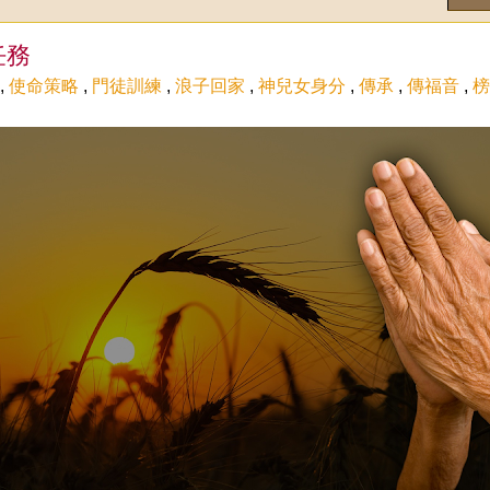
任務
,
使命策略
,
門徒訓練
,
浪子回家
,
神兒女身分
,
傳承
,
傳福音
,
榜