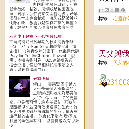
割的莊稼留在田間，莊稼
就會萎縮、枯乾、腐爛或是被害蟲吃
掉。同樣，新信徒接受基督之後，若單
獨留在世上也會枯竭、流失或是被神的
標籤：
心靈微
仇敵吞吃。教會就是保存莊稼的屬靈倉
庫，教會神的家若健康發揮家庭的功...
為青少年兒童下一代復興代禱
下面資料乃出於早期的校園禱告網絡
823 「24-7 Non-Stop連鎖禱告週」禱
告指引 （為青少年兒童下一代復興代禱
天父與
Pray for Youth/Children Revival） 說
明：本禱告指引為「823連鎖禱告週」
標籤：
天父的
禱告使用，僅提供相關代禱事項之大
綱，如有疏漏請自行...
異象使命
202310
緣由 喜樂豐盛卓越的
人生是每個人所盼望的，
主耶穌提到祂來乃是要使
人得生命，而且得的更豐
盛。但是很可惜，許多基督徒--耶穌的
跟隨者似乎並沒有活出這樣的生命；許
多人信主後雖然有得救的生命，卻沒有
過得勝的生活。 教會似乎沒有 發揮 光
和鹽的角色與功能， 基督徒也沒有 活出
使...