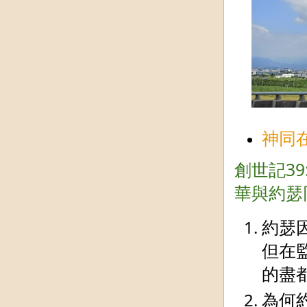
神同
創世記3
華與約瑟
約瑟
但在
的盡
為何