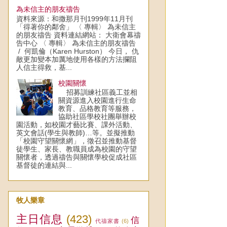
為未信主的朋友禱告
資料來源：和撒那月刊1999年11月刊
「得著你的鄰舍」 〈 專輯〉 為未信主
的朋友禱告 資料連結網站： 大衛會幕禱
告中心 〈 專輯〉 為未信主的朋友禱告
/ 何凱倫（Karen Hurston） 今日， 仇
敵更加變本加厲地使用各樣的方法攔阻
人信主得救，基...
校園關懷
招募訓練社區義工並相
關資源進入校園進行生命
教育、品格教育等服務，
協助社區學校社團舉辦校
園活動，如校園才藝比賽、課外活動、
英文會話(學生與教師)…等。並擬推動
「校園守望關懷網」，徵召並推動基督
徒學生、家長、教職員成為校園的守望
關懷者，透過禱告與關懷學校促成社區
基督徒的連結與...
牧人樂章
主日信息
(423)
信
代禱家書
(6)