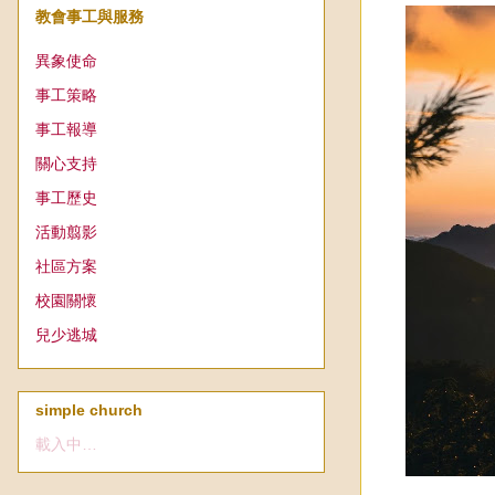
教會事工與服務
異象使命
事工策略
事工報導
關心支持
事工歷史
活動翦影
社區方案
校園關懷
兒少逃城
simple church
載入中…