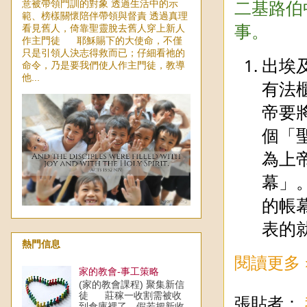
二基路伯
意被帶領門訓的對象 透過生活中的示
範、榜樣關懷陪伴帶領與督責 透過真理
事。
看見舊人，倚靠聖靈脫去舊人穿上新人
作主門徒 耶穌賜下的大使命，不僅
只是引領人決志得救而已；仔細看祂的
出埃
命令，乃是要我們使人作主門徒，教導
他...
有法
帝要
個「
為上
幕」
的帳
表的
熱門信息
閱讀更多 
家的教會-事工策略
(家的教會課程) 聚集新信
徒 莊稼一收割需被收
張貼者：
到倉庫裡了，假若把新收