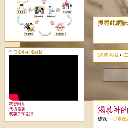
搜尋此網誌
每日靈修/心靈微聲
(經卷)影音
/
(
我想回應
渴慕神
代禱需要
我要分享見證
標籤：
心靈微