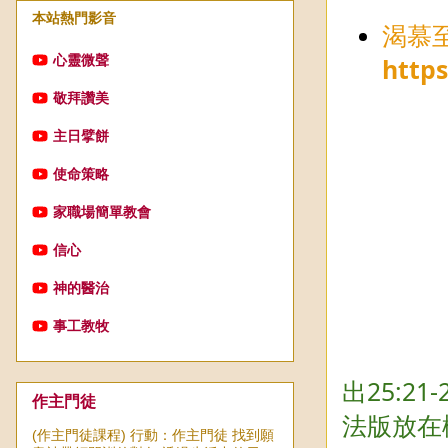
本站熱門影音
渴慕
心靈微聲
http
敬拜讚美
主日擘餅
使命策略
家職場簡單教會
信心
神的醫治
事工教牧
出25:2
作主門徒
法版放在
(作主門徒課程) 行動：作主門徒 找到願