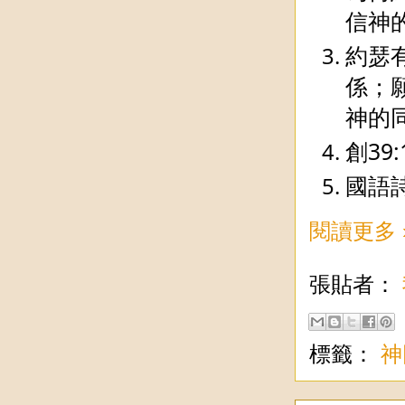
信神
約瑟
係；
神的
創39:1
國語詩
閱讀更多 
張貼者：
標籤：
神