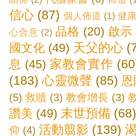
信心
(87)
個人佈道
(1)
健
品格
(20)
啟示
心合意
(2)
天父的心
(
國文化
(49)
家教會實作
(60
息
(45)
(183)
心靈微聲
(85)
恩
(5)
救贖
(3)
教會增長
(3)
末世預備
(68
讚美
(49)
活動翦影
(139)
仰
(4)