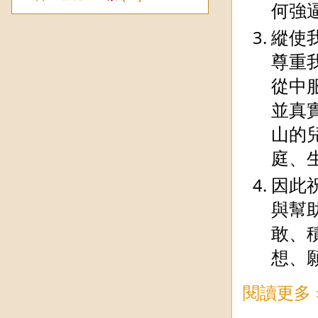
何強
縱使
尊重
從中
並真
山的
庭、
因此
與幫
敢、
想、
閱讀更多 