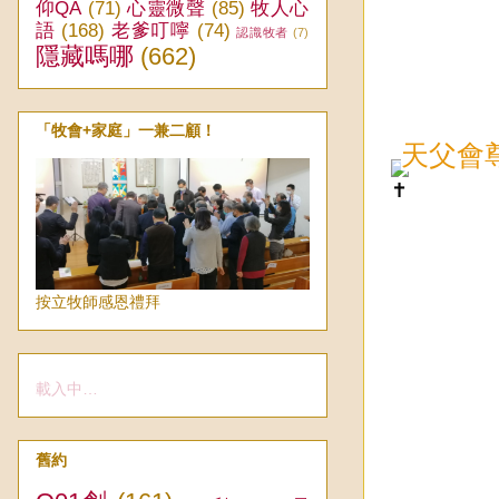
仰QA
(71)
心靈微聲
(85)
牧人心
語
(168)
老爹叮嚀
(74)
認識牧者
(7)
隱藏嗎哪
(662)
「牧會+家庭」一兼二顧！
天父會
按立牧師感恩禮拜
載入中…
舊約