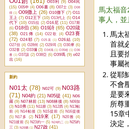
O01創
(161)
O03利
(9)
O04民
(15)
O06書
(8)
O05申
(4)
O07士
(3)
O08
馬太福音
O09撒上
(26)
O10撒下
(7)
O11
得
(1)
王上
(7)
O12王下
(10)
O14
O13代上
(5)
事人，並
代下
(10)
O16尼
(11)
O15拉
(2)
O17斯
O18伯
(36)
O19詩
(65)
O20箴
(6)
馬太福
(38)
O23賽
O21傳
(14)
O22歌
(4)
(72)
O24耶
(7)
O26結
(10)
O25哀
(1)
首就
O27但
(4)
O28何
(2)
O29珥
(3)
O30摩
(6)
O32拿
(2)
O33彌
(3)
O34鴻
(1)
O35哈
(1)
O36
且要
O39瑪
(9)
o02
O37該
(2)
O38亞
(6)
番
(1)
出
(16)
事屬
從耶
新約
不會
N01太
(78)
N03路
N02可
(9)
是要
(71)
N04約
(21)
N05徒
(41)
N06
所尊
羅
(9)
N07林前
(13)
N08林後
(8)
N09加
N10弗
(11)
(3)
N11腓
(3)
N12西
(4)
N13帖
15
前
(4)
N14帖後
(3)
N15提前
(5)
N16提後
N19來
(17)
(5)
N17多
(2)
N20雅
(4)
決定
N21彼前
(5)
N23約一
(5)
N25約
N24約二
(1)
N27啟
(41)
三
(3)
N26猶
(1)