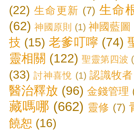
生命
(22)
生命更新
(7)
(62)
神國藍圖
神國原則
(1)
老爹叮嚀
(74)
技
(15)
靈相關
(122)
聖靈第四波
(33)
認識牧者
討神喜悅
(1)
醫治釋放
(96)
金錢管理
藏嗎哪
(662)
靈修
(7)
饒恕
(16)