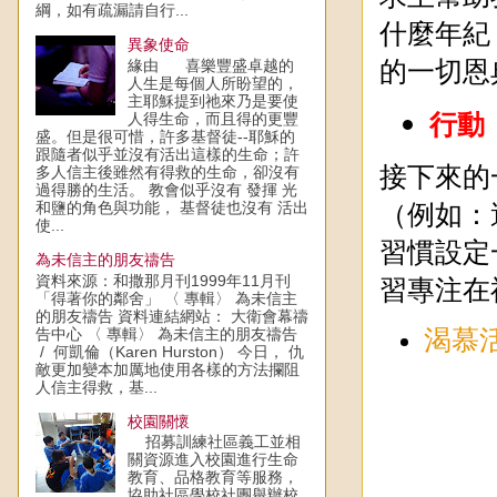
綱，如有疏漏請自行...
什麼年紀
異象使命
的一切恩
緣由 喜樂豐盛卓越的
人生是每個人所盼望的，
主耶穌提到祂來乃是要使
行動
人得生命，而且得的更豐
盛。但是很可惜，許多基督徒--耶穌的
跟隨者似乎並沒有活出這樣的生命；許
接下來的
多人信主後雖然有得救的生命，卻沒有
過得勝的生活。 教會似乎沒有 發揮 光
（例如：
和鹽的角色與功能， 基督徒也沒有 活出
使...
習慣設定
為未信主的朋友禱告
習專注在
資料來源：和撒那月刊1999年11月刊
「得著你的鄰舍」 〈 專輯〉 為未信主
的朋友禱告 資料連結網站： 大衛會幕禱
告中心 〈 專輯〉 為未信主的朋友禱告
渴慕
/ 何凱倫（Karen Hurston） 今日， 仇
敵更加變本加厲地使用各樣的方法攔阻
人信主得救，基...
校園關懷
招募訓練社區義工並相
關資源進入校園進行生命
教育、品格教育等服務，
協助社區學校社團舉辦校