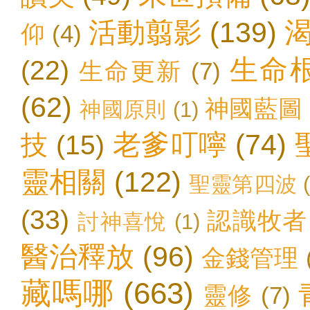
活動翦影
(139)
仰
(4)
生命
(22)
生命更新
(7)
(62)
神國藍圖
神國原則
(1)
老爹叮嚀
(74)
技
(15)
靈相關
(122)
聖靈第四波
(33)
認識牧者
討神喜悅
(1)
醫治釋放
(96)
金錢管理
藏嗎哪
(663)
靈修
(7)