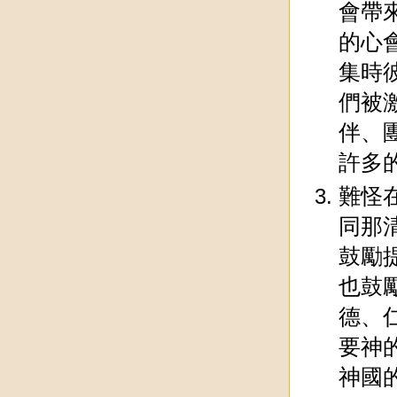
會帶
的心
集時
們被
伴、
許多
難怪
同那
鼓勵
也鼓
德、
要神
神國