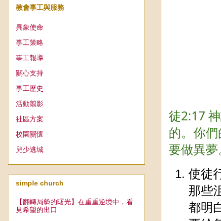
教會事工與服務
異象使命
事工策略
事工報導
關心支持
事工歷史
活動翦影
徒2:1
社區方案
的。你們
校園關懷
要做異夢
兒少逃城
使徒
simple church
那些
【翻轉局勢的曙光】在重重逆境中，看
都明
見希望的出口