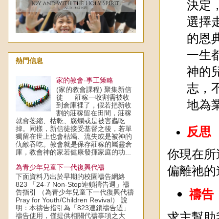
決定
選擇
的恩
一生
熱門信息
神的
家的教會-事工策略
志，
(家的教會課程) 聚集新信
徒 莊稼一收割需被收
地為
到倉庫裡了，假若把新收
割的莊稼留在田間，莊稼
就會萎縮、枯乾、腐爛或是被害蟲吃
反思
掉。同樣，新信徒接受基督之後，若單
獨留在世上也會枯竭、流失或是被神的
仇敵吞吃。教會就是保存莊稼的屬靈倉
你現在所
庫，教會神的家若健康發揮家庭的功...
偏離祂的
為青少年兒童下一代復興代禱
下面資料乃出於早期的校園禱告網絡
823 「24-7 Non-Stop連鎖禱告週」禱
禱告
告指引 （為青少年兒童下一代復興代禱
Pray for Youth/Children Revival） 說
明：本禱告指引為「823連鎖禱告週」
求主幫助
禱告使用，僅提供相關代禱事項之大