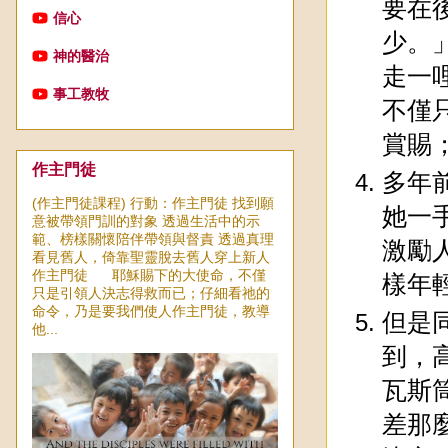
要在
信心
少。
神的醫治
走一
事工教牧
不僅
賞賜
作主門徒
多年
(作主門徒課程) 行動：作主門徒 找到願
她一
意被帶領門訓的對象 透過生活中的示
範、榜樣關懷陪伴帶領與督責 透過真理
激勵
看見舊人，倚靠聖靈脫去舊人穿上新人
作主門徒 耶穌賜下的大使命，不僅
樣年
只是引領人決志得救而已；仔細看祂的
命令，乃是要我們使人作主門徒，教導
但是
他...
到，
瓦斯
差那