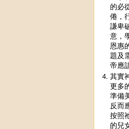
的必
倦，
謙卑
意，
恩惠
題及
帝應
其實
更多
準備
反而
按照
的兒