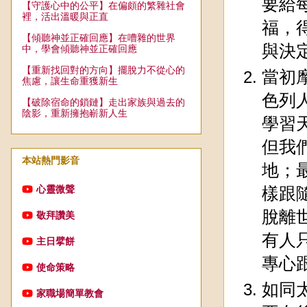
要給
【守護心中的公平】在偏頗的繁雜社會
裡，活出溫暖與正直
福，
【傾聽神並正確回應】在嘈雜的世界
與決
中，學會傾聽神並正確回應
【重新找回對的方向】擺脫力不從心的
當初
焦慮，讓生命重獲新生
色列
【破除宿命的鎖鏈】走出家族與過去的
陰影，重新擁抱嶄新人生
學習
但我
本站熱門影音
地；
心靈微聲
樣跟
脫離
敬拜讚美
有人
主日擘餅
專心
使命策略
如同
家職場簡單教會