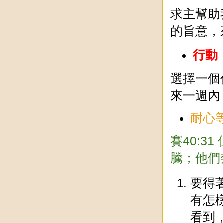
求主幫助
的旨意，
行動
選擇一個
來一週內
耐心
賽40:
騰；他們
要得
有怎
看到