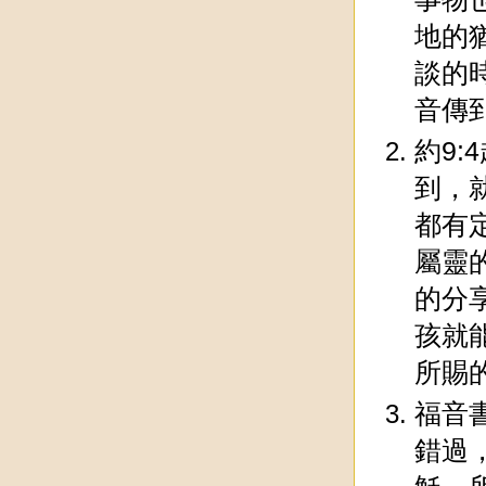
地的
談的
音傳
約9
到，
都有
屬靈
的分
孩就
所賜
福音
錯過