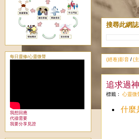
搜尋此網誌
每日靈修/心靈微聲
(經卷)影音
/
(
追求過
標籤：
心靈微
什麼
我想回應
代禱需要
我要分享見證