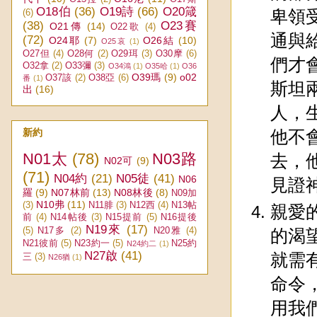
O18伯
(36)
O19詩
(66)
O20箴
卑領
(6)
(38)
O23賽
O21傳
(14)
O22歌
(4)
通與
(72)
O24耶
(7)
O26結
(10)
O25哀
(1)
O27但
(4)
O28何
(2)
O29珥
(3)
O30摩
(6)
們才
O32拿
(2)
O33彌
(3)
O34鴻
(1)
O35哈
(1)
O36
O39瑪
(9)
o02
O37該
(2)
O38亞
(6)
番
(1)
斯坦
出
(16)
人，
新約
他不
N01太
(78)
N03路
去，
N02可
(9)
(71)
N04約
(21)
N05徒
(41)
N06
見證
羅
(9)
N07林前
(13)
N08林後
(8)
N09加
N10弗
(11)
(3)
N11腓
(3)
N12西
(4)
N13帖
親愛
前
(4)
N14帖後
(3)
N15提前
(5)
N16提後
N19來
(17)
(5)
N17多
(2)
N20雅
(4)
的渴
N21彼前
(5)
N23約一
(5)
N25約
N24約二
(1)
N27啟
(41)
就需
三
(3)
N26猶
(1)
命令
用我