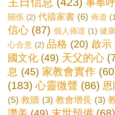
主日信息
(423)
事奉
代禱家書
(6)
關係
(2)
佈道
(
信心
(87)
個人佈道
(1)
健
品格
(20)
啟示
心合意
(2)
天父的心
(
國文化
(49)
家教會實作
(60
息
(45)
(183)
心靈微聲
(86)
恩
(5)
救贖
(3)
教會增長
(3)
末世預備
(68
讚美
(49)