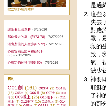
是過
按立牧師感恩禮拜
這些
失去
對應
讓生命反敗為勝
- 8/6/2026
那位最大的靠山(詩73-78)
- 7/27/2026
戰，
活出所信的人生(詩67-72)
- 7/21/2026
救的
心靈安穩活出幸福(詩61-
致，
66)
- 7/13/2026
氣。
心靈定錨於神(詩55-60)
- 7/6/2026
缺少
神要
舊約
耶穌
O01創
(161)
O03利
(9)
O04民
(15)
O06書
(8)
O05申
(4)
O07士
(3)
O08
了神
O09撒上
(26)
O10撒下
(7)
O11
得
(1)
王上
(7)
O12王下
(10)
O14
O13代上
(5)
的部
代下
(10)
O16尼
(11)
O15拉
(2)
O17斯