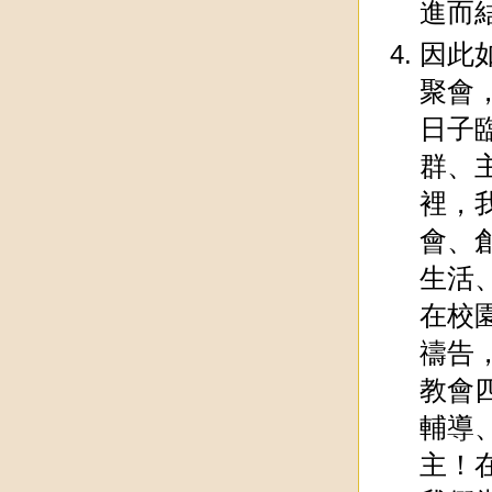
進而
因此
聚會
日子
群、
裡，
會、
生活
在校
禱告
教會
輔導
主！