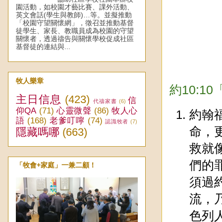
園活動，如校園才藝比賽、課外活動、
英文會話(學生與教師)…等。並擬推動
「校園守望關懷網」，徵召並推動基督
徒學生、家長、教職員成為校園的守望
關懷者，透過禱告與關懷學校促成社區
基督徒的連結與...
牧人樂章
約10:
主日信息
(423)
信
代禱家書
(6)
仰QA
(71)
心靈微聲
(86)
牧人心
約翰
語
(168)
老爹叮嚀
(74)
認識牧者
(7)
命，
隱藏嗎哪
(663)
救就
們的
「牧會+家庭」一兼二顧！
須過
流，
色列