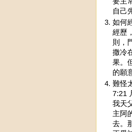
要主
自己
如何
經歷，
則，
撒冷
果。
的願
難怪
7:
我天
主阿
去。