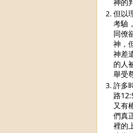
神的
但以
考驗
同僚
神，
神差
的人
舉受
許多
路1
又有
們真
裡的