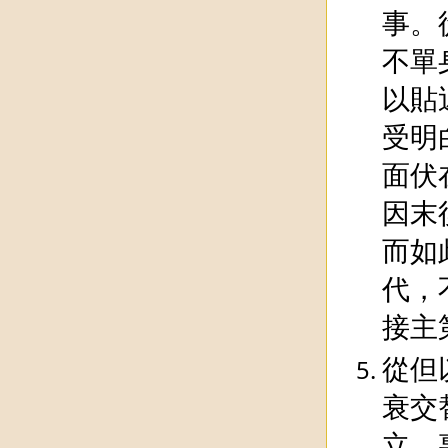
事。
不單
以貼
受明
面伏
因末
而如
代，
接主
從但
衰交
立，