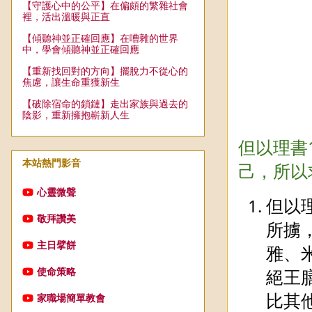
【守護心中的公平】在偏頗的繁雜社會
裡，活出溫暖與正直
【傾聽神並正確回應】在嘈雜的世界
中，學會傾聽神並正確回應
【重新找回對的方向】擺脫力不從心的
焦慮，讓生命重獲新生
【破除宿命的鎖鏈】走出家族與過去的
陰影，重新擁抱嶄新人生
但以理書
本站熱門影音
己，所以
心靈微聲
但以
敬拜讚美
所擄
主日擘餅
雅、
絕王
使命策略
比其
家職場簡單教會