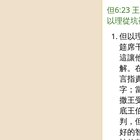
但6:2
以理從坑
但以
筵席
這讓
解。
言指
字；
撒王
底王
判，
好的