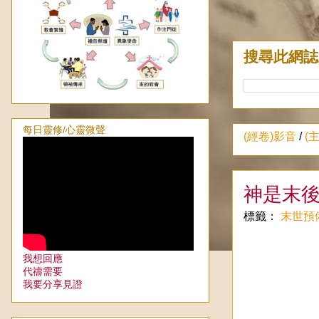
搜尋此網誌
每日靈修/心靈微聲
(經卷)影音
/
(
神是末
標籤：
末世預
我想回應
代禱需要
我要分享見證