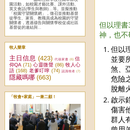
園活動，如校園才藝比賽、課外活動、
英文會話(學生與教師)…等。並擬推動
「校園守望關懷網」，徵召並推動基督
徒學生、家長、教職員成為校園的守望
但以理書
關懷者，透過禱告與關懷學校促成社區
基督徒的連結與...
神，也不
但以
牧人樂章
並要
主日信息
(423)
信
代禱家書
(6)
仰QA
(71)
心靈微聲
(86)
牧人心
煞、
語
(168)
老爹叮嚀
(74)
認識牧者
(7)
隱藏嗎哪
(663)
危險
脫離
「牧會+家庭」一兼二顧！
啟示
傷害
群人
曾用