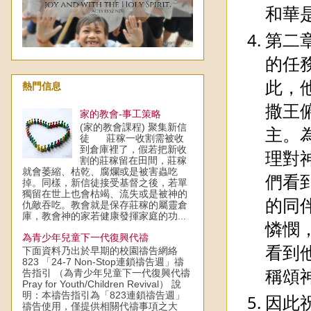
和華
第二
的任
此，
熱門信息
撒王
家的教會-事工策略
(家的教會課程) 聚集新信
主。
徒 莊稼一收割需被收
到倉庫裡了，假若把新收
理對
割的莊稼留在田間，莊稼
就會萎縮、枯乾、腐爛或是被害蟲吃
們看
掉。同樣，新信徒接受基督之後，若單
獨留在世上也會枯竭、流失或是被神的
的同
仇敵吞吃。教會就是保存莊稼的屬靈倉
庫，教會神的家若健康發揮家庭的功...
憐憫
為青少年兒童下一代復興代禱
看到
下面資料乃出於早期的校園禱告網絡
823 「24-7 Non-Stop連鎖禱告週」禱
稱頌
告指引 （為青少年兒童下一代復興代禱
Pray for Youth/Children Revival） 說
明：本禱告指引為「823連鎖禱告週」
因此
禱告使用，僅提供相關代禱事項之大