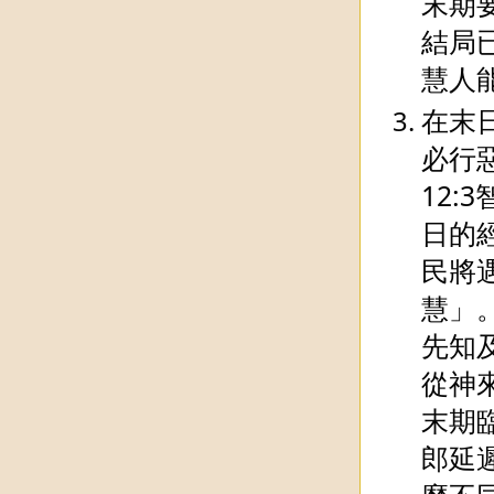
末期
結局
慧人
在末
必行
12
日的
民將
慧」
先知
從神
末期
郎延