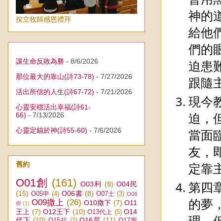
神的
按立牧師感恩禮拜
給他
們的
讓生命反敗為勝
- 8/6/2026
迫患
那位最大的靠山(詩73-78)
- 7/27/2026
跟隨
活出所信的人生(詩67-72)
- 7/21/2026
現今
心靈安穩活出幸福(詩61-
迫，
66)
- 7/13/2026
心靈定錨於神(詩55-60)
- 7/6/2026
當面
友，
舊約
定靠
O01創
(161)
第四
O03利
(9)
O04民
(15)
O06書
(8)
O05申
(4)
O07士
(3)
O08
的夢
O09撒上
(26)
O10撒下
(7)
O11
得
(1)
王上
(7)
O12王下
(10)
O14
O13代上
(5)
理，
代下
(10)
O16尼
(11)
O15拉
(2)
O17斯