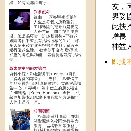
綱，如有疏漏請自行...
友，
異象使命
界妥
緣由 喜樂豐盛卓越的
人生是每個人所盼望的，
此扶
主耶穌提到祂來乃是要使
人得生命，而且得的更豐
增長
盛。但是很可惜，許多基督徒--耶穌的
跟隨者似乎並沒有活出這樣的生命；許
神益
多人信主後雖然有得救的生命，卻沒有
過得勝的生活。 教會似乎沒有 發揮 光
和鹽的角色與功能， 基督徒也沒有 活出
使...
即或
為未信主的朋友禱告
資料來源：和撒那月刊1999年11月刊
「得著你的鄰舍」 〈 專輯〉 為未信主
的朋友禱告 資料連結網站： 大衛會幕禱
告中心 〈 專輯〉 為未信主的朋友禱告
/ 何凱倫（Karen Hurston） 今日， 仇
敵更加變本加厲地使用各樣的方法攔阻
人信主得救，基...
校園關懷
招募訓練社區義工並相
關資源進入校園進行生命
教育、品格教育等服務，
協助社區學校社團舉辦校