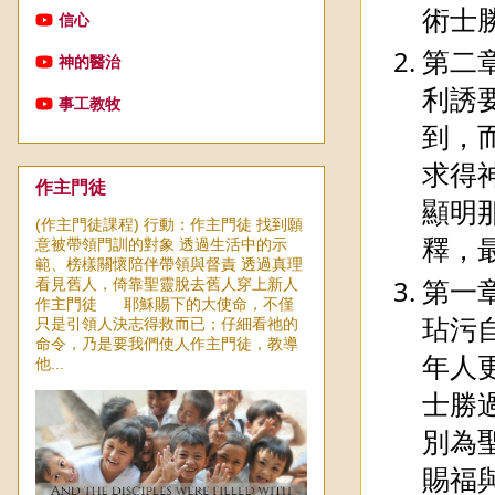
術士
信心
第二
神的醫治
利誘
事工教牧
到，
求得
作主門徒
顯明
(作主門徒課程) 行動：作主門徒 找到願
釋，
意被帶領門訓的對象 透過生活中的示
範、榜樣關懷陪伴帶領與督責 透過真理
第一
看見舊人，倚靠聖靈脫去舊人穿上新人
作主門徒 耶穌賜下的大使命，不僅
玷污
只是引領人決志得救而已；仔細看祂的
命令，乃是要我們使人作主門徒，教導
年人
他...
士勝
別為
賜福