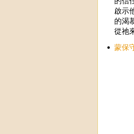
的信
啟示
的渴
從祂
蒙保