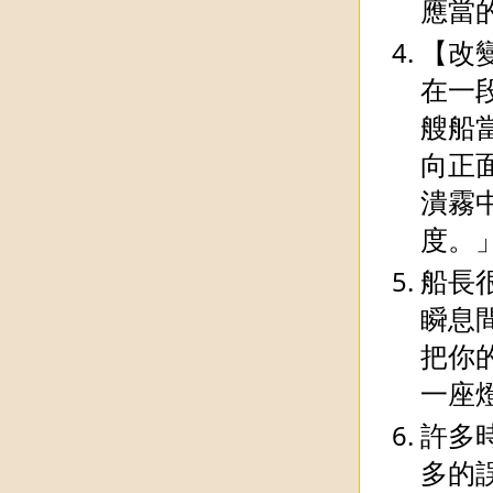
應當
【改
在一
艘船
向正
潰霧
度。
船長
瞬息
把你
一座
許多
多的