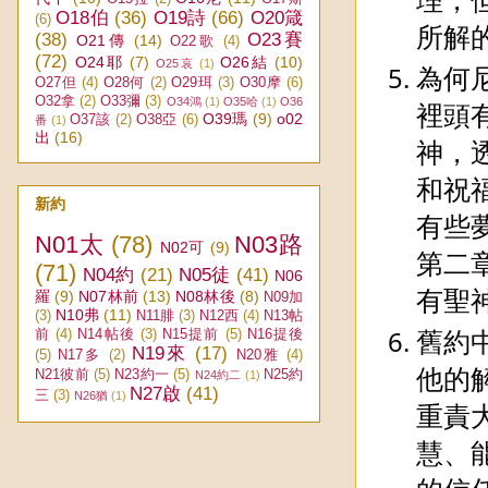
O18伯
(36)
O19詩
(66)
O20箴
(6)
所解
(38)
O23賽
O21傳
(14)
O22歌
(4)
(72)
O24耶
(7)
O26結
(10)
O25哀
(1)
為何
O27但
(4)
O28何
(2)
O29珥
(3)
O30摩
(6)
O32拿
(2)
O33彌
(3)
O34鴻
(1)
O35哈
(1)
O36
裡頭
O39瑪
(9)
o02
O37該
(2)
O38亞
(6)
番
(1)
出
(16)
神，
和祝
新約
有些
N01太
(78)
N03路
N02可
(9)
第二
(71)
N04約
(21)
N05徒
(41)
N06
有聖
羅
(9)
N07林前
(13)
N08林後
(8)
N09加
N10弗
(11)
(3)
N11腓
(3)
N12西
(4)
N13帖
舊約
前
(4)
N14帖後
(3)
N15提前
(5)
N16提後
N19來
(17)
(5)
N17多
(2)
N20雅
(4)
他的
N21彼前
(5)
N23約一
(5)
N25約
N24約二
(1)
N27啟
(41)
三
(3)
N26猶
(1)
重責
慧、