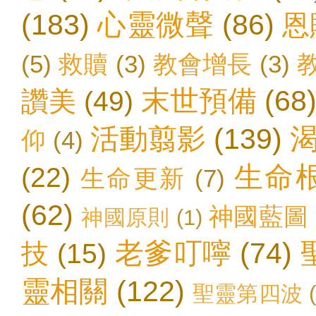
(183)
心靈微聲
(86)
恩
(5)
救贖
(3)
教會增長
(3)
末世預備
(68
讚美
(49)
活動翦影
(139)
仰
(4)
生命
(22)
生命更新
(7)
(62)
神國藍圖
神國原則
(1)
老爹叮嚀
(74)
技
(15)
靈相關
(122)
聖靈第四波