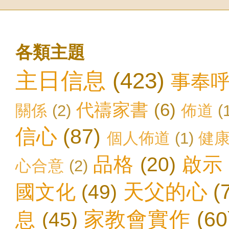
各類主題
主日信息
(423)
事奉
代禱家書
(6)
關係
(2)
佈道
(
信心
(87)
個人佈道
(1)
健
品格
(20)
啟示
心合意
(2)
天父的心
(
國文化
(49)
家教會實作
(60
息
(45)