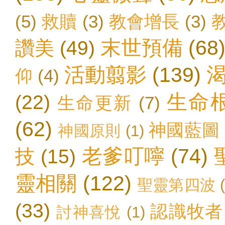
(5)
救贖
(3)
教會增長
(3)
末世預備
(68
讚美
(49)
活動翦影
(139)
仰
(4)
生命
(22)
生命更新
(7)
(62)
神國藍圖
神國原則
(1)
老爹叮嚀
(74)
技
(15)
靈相關
(122)
聖靈第四波
(33)
認識牧者
討神喜悅
(1)