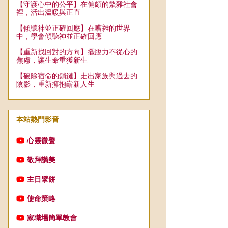
【守護心中的公平】在偏頗的繁雜社會
裡，活出溫暖與正直
【傾聽神並正確回應】在嘈雜的世界
中，學會傾聽神並正確回應
【重新找回對的方向】擺脫力不從心的
焦慮，讓生命重獲新生
【破除宿命的鎖鏈】走出家族與過去的
陰影，重新擁抱嶄新人生
本站熱門影音
心靈微聲
敬拜讚美
主日擘餅
使命策略
家職場簡單教會