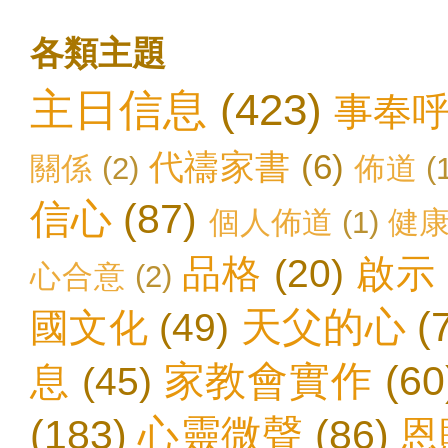
各類主題
主日信息
(423)
事奉
代禱家書
(6)
關係
(2)
佈道
(
信心
(87)
個人佈道
(1)
健
品格
(20)
啟示
心合意
(2)
天父的心
(
國文化
(49)
家教會實作
(60
息
(45)
(183)
心靈微聲
(86)
恩