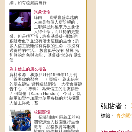
綱，如有疏漏請自行...
異象使命
緣由 喜樂豐盛卓越的
人生是每個人所盼望的，
主耶穌提到祂來乃是要使
人得生命，而且得的更豐
盛。但是很可惜，許多基督徒--耶穌的
跟隨者似乎並沒有活出這樣的生命；許
多人信主後雖然有得救的生命，卻沒有
過得勝的生活。 教會似乎沒有 發揮 光
和鹽的角色與功能， 基督徒也沒有 活出
使...
為未信主的朋友禱告
資料來源：和撒那月刊1999年11月刊
「得著你的鄰舍」 〈 專輯〉 為未信主
的朋友禱告 資料連結網站： 大衛會幕禱
告中心 〈 專輯〉 為未信主的朋友禱告
/ 何凱倫（Karen Hurston） 今日， 仇
敵更加變本加厲地使用各樣的方法攔阻
人信主得救，基...
張貼者：
校園關懷
標籤：
青少關
招募訓練社區義工並相
關資源進入校園進行生命
教育、品格教育等服務，
協助社區學校社團舉辦校