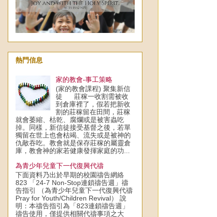
熱門信息
家的教會-事工策略
(家的教會課程) 聚集新信
徒 莊稼一收割需被收
到倉庫裡了，假若把新收
割的莊稼留在田間，莊稼
就會萎縮、枯乾、腐爛或是被害蟲吃
掉。同樣，新信徒接受基督之後，若單
獨留在世上也會枯竭、流失或是被神的
仇敵吞吃。教會就是保存莊稼的屬靈倉
庫，教會神的家若健康發揮家庭的功...
為青少年兒童下一代復興代禱
下面資料乃出於早期的校園禱告網絡
823 「24-7 Non-Stop連鎖禱告週」禱
告指引 （為青少年兒童下一代復興代禱
Pray for Youth/Children Revival） 說
明：本禱告指引為「823連鎖禱告週」
禱告使用，僅提供相關代禱事項之大