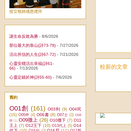
按立牧師感恩禮拜
讓生命反敗為勝
- 8/6/2026
那位最大的靠山(詩73-78)
- 7/27/2026
活出所信的人生(詩67-72)
- 7/21/2026
心靈安穩活出幸福(詩61-
較新的文章
66)
- 7/13/2026
心靈定錨於神(詩55-60)
- 7/6/2026
舊約
O01創
(161)
O03利
(9)
O04民
(15)
O06書
(8)
O05申
(4)
O07士
(3)
O08
O09撒上
(26)
O10撒下
(7)
O11
得
(1)
王上
(7)
O12王下
(10)
O14
O13代上
(5)
代下
(10)
O16尼
(11)
O15拉
(2)
O17斯