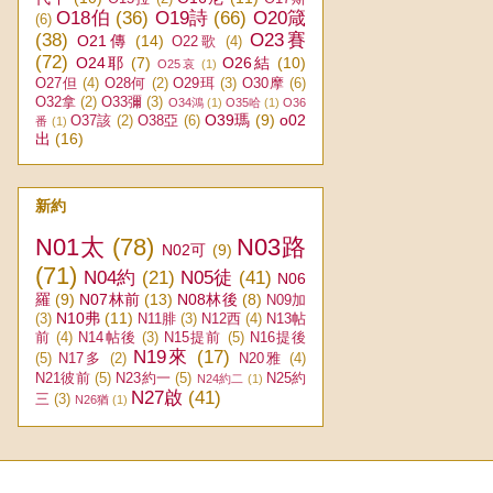
O18伯
(36)
O19詩
(66)
O20箴
(6)
(38)
O23賽
O21傳
(14)
O22歌
(4)
(72)
O24耶
(7)
O26結
(10)
O25哀
(1)
O27但
(4)
O28何
(2)
O29珥
(3)
O30摩
(6)
O32拿
(2)
O33彌
(3)
O34鴻
(1)
O35哈
(1)
O36
O39瑪
(9)
o02
O37該
(2)
O38亞
(6)
番
(1)
出
(16)
新約
N01太
(78)
N03路
N02可
(9)
(71)
N04約
(21)
N05徒
(41)
N06
羅
(9)
N07林前
(13)
N08林後
(8)
N09加
N10弗
(11)
(3)
N11腓
(3)
N12西
(4)
N13帖
前
(4)
N14帖後
(3)
N15提前
(5)
N16提後
N19來
(17)
(5)
N17多
(2)
N20雅
(4)
N21彼前
(5)
N23約一
(5)
N25約
N24約二
(1)
N27啟
(41)
三
(3)
N26猶
(1)