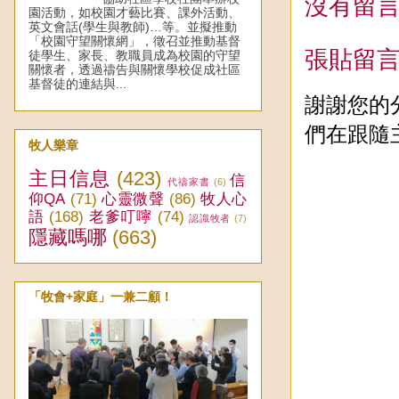
沒有留言
園活動，如校園才藝比賽、課外活動、
英文會話(學生與教師)…等。並擬推動
「校園守望關懷網」，徵召並推動基督
張貼留
徒學生、家長、教職員成為校園的守望
關懷者，透過禱告與關懷學校促成社區
基督徒的連結與...
謝謝您的
們在跟隨
牧人樂章
主日信息
(423)
信
代禱家書
(6)
仰QA
(71)
心靈微聲
(86)
牧人心
語
(168)
老爹叮嚀
(74)
認識牧者
(7)
隱藏嗎哪
(663)
「牧會+家庭」一兼二顧！