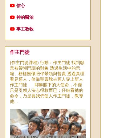
信心
神的醫治
事工教牧
作主門徒
(作主門徒課程) 行動：作主門徒 找到願
意被帶領門訓的對象 透過生活中的示
範、榜樣關懷陪伴帶領與督責 透過真理
看見舊人，倚靠聖靈脫去舊人穿上新人
作主門徒 耶穌賜下的大使命，不僅
只是引領人決志得救而已；仔細看祂的
命令，乃是要我們使人作主門徒，教導
他...