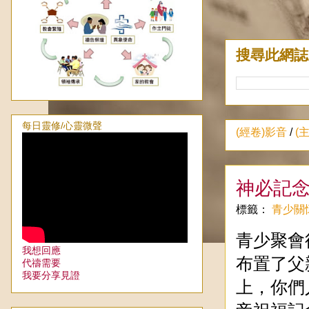
搜尋此網誌
每日靈修/心靈微聲
(經卷)影音
/
(
神必記
標籤：
青少關
青少聚會
我想回應
布置了父
代禱需要
我要分享見證
上，你們