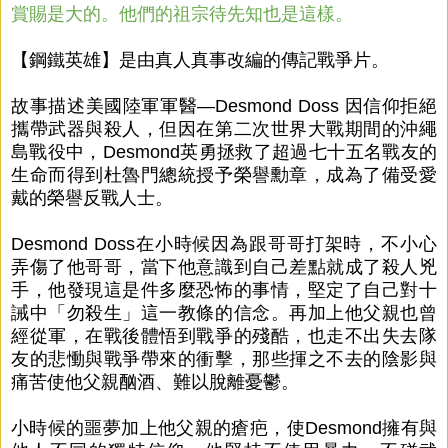
賞賜是大的。他們的祖宗待先知也是這樣。
【鋼鐵英雄】是由真人真事改編的傳記戰爭片。
故事描述美國陸軍軍醫—Desmond Doss 因信仰拒絕
攜帶武器與殺人，但因在第二次世界大戰期間的沖繩
島戰役中，Desmond英勇拯救了超過七十五名戰友的
生命而得到杜魯門總統授予榮譽勳章，成為了備受愛
戴的榮譽反戰人士。
Desmond Doss在小時候因為跟哥哥打架時，不小心
弄傷了他哥哥，當下他意識到自己差點就成了殺人兇
手，他發現這是件多麼恐怖的事情，堅定了自己對十
誡中「勿殺生」這一教條的信念。再加上他父親也曾
經從軍，在戰後體悟到戰爭的殘酷，也走不出失去隊
友的悲慟與戰爭帶來的衝擊，那些揮之不去的陰影與
痛苦使他父親酗酒、難以脫離憂鬱。
小時候的噩夢加上他父親的瘡疤，使Desmond擁有與