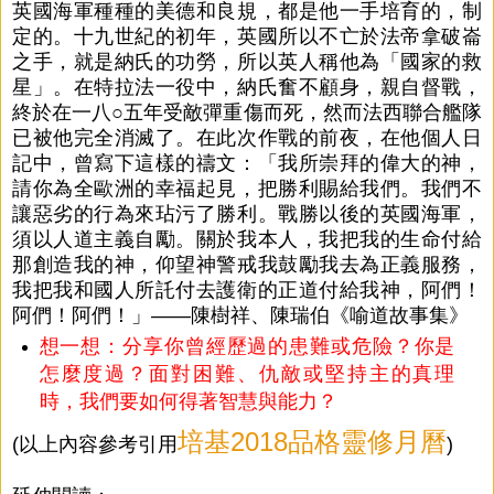
英國海軍種種的美德和良規，都是他一手培育的，制
定的。十九世紀的初年，英國所以不亡於法帝拿破崙
之手，就是納氏的功勞，所以英人稱他為「國家的救
星」。在特拉法一役中，納氏奮不顧身，親自督戰，
終於在一八○五年受敵彈重傷而死，然而法西聯合艦隊
已被他完全消滅了。在此次作戰的前夜，在他個人日
記中，曾寫下這樣的禱文：「我所崇拜的偉大的神，
請你為全歐洲的幸福起見，把勝利賜給我們。我們不
讓惡劣的行為來玷污了勝利。戰勝以後的英國海軍，
須以人道主義自勵。關於我本人，我把我的生命付給
那創造我的神，仰望神警戒我鼓勵我去為正義服務，
我把我和國人所託付去護衛的正道付給我神，阿們！
阿們！阿們！」——陳樹祥、陳瑞伯《喻道故事集》
想一想：分享你曾經歷過的患難或危險？你是
怎麼度過？面對困難、仇敵或堅持主的真理
時，我們要如何得著智慧與能力？
培基
2018品格靈修月曆
(以上內容參考引用
)