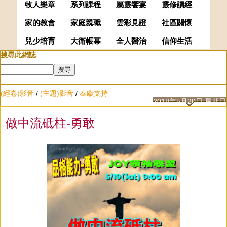
牧人樂章
系列課程
屬靈饗宴
靈修讀經
家的教會
家庭親職
雲彩見證
社區關懷
兒少培育
大衛帳幕
全人醫治
信仰生活
搜尋此網誌
(經卷)影音
/
(主題)影音
/
奉獻支持
2018年5月20日 星期日
做中流砥柱-勇敢