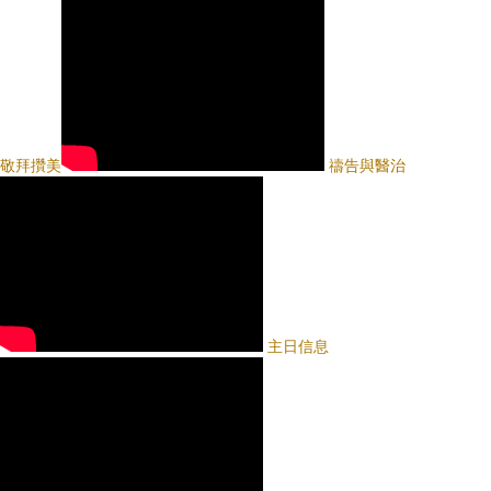
敬拜攢美
禱告與醫治
主日信息