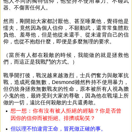
他人不同的獨特信仰，他堅持不使用暴力、不碰武
器、不傷害任何人。
然而，剛開始大家都討厭他、甚至唾棄他，覺得他是
懦夫，竟然因為個人信仰，不願動武，還常常集體欺
負他、羞辱他，但是他從未還手、從未違背自己的信
仰，也從不抱怨什麼，即便是多麼無理的要求。
（當所有人都在殺敵的時候，我能做的就是拯救他
們，而這正是我戰鬥的方式。）
戰爭開打後，戰況越來越激烈，士兵們奮力與敵軍抗
戰，造成死傷無數，Desmond雖然矜持不使用暴力，
但仍捨身拯救無數戰友的性命，原本被所有人視為膽
小鬼的他，最終受到大家的尊敬，因為他在戰場上所
做的一切，遠比任何殺敵的士兵還勇敢。
想一想：你有沒有被人拒絕的經驗？你是否曾
因你的信仰而被拒絕、排擠或恥笑？
但以理不怕違背王命，冒死做正確的事。