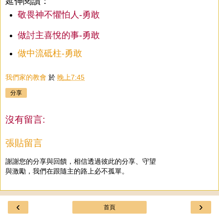
延伸閱讀：
敬畏神不懼怕人-勇敢
做討主喜悅的事-勇敢
做中流砥柱-勇敢
我們家的教會
於
晚上7:45
分享
沒有留言:
張貼留言
謝謝您的分享與回饋，相信透過彼此的分享、守望
與激勵，我們在跟隨主的路上必不孤單。
‹
›
首頁