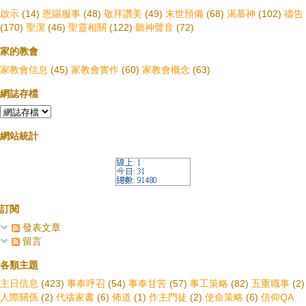
啟示
(14)
恩賜服事
(48)
敬拜讚美
(49)
末世預備
(68)
渴慕神
(102)
禱告
(170)
聖潔
(46)
聖靈相關
(122)
聽神聲音
(72)
家的教會
家教會信息
(45)
家教會實作
(60)
家教會概念
(63)
網誌存檔
網站統計
訂閱
發表文章
留言
各類主題
主日信息
(423)
事奉呼召
(54)
事奉甘苦
(57)
事工策略
(82)
五重職事
(2)
人際關係
(2)
代禱家書
(6)
佈道
(1)
作主門徒
(2)
使命策略
(6)
信仰QA