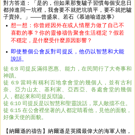
對方答道：「是的，但如果那隻驢子習慣每個安息日
都掉進同一坑裡，我會要不就把坑填平，要不就把驢
子賣掉。」——曾盛泉、若石《慕迪喻道故事》
想一想：你曾經因外在或人情壓力做了自己不
喜歡的事？你的靈修禱告聚會生活穩定？假若
不穩定，是什麼受什麼原因影響？
即使整個公會反對司提反，他仍以智慧和大能
說話。
徒 6:8 司提反滿得恩惠、能力，在民間行了大奇事和
神蹟。
徒 6:9 當時有稱利百地拿會堂的幾個人，並有古利
奈、亞力山太、基利家、亞西亞、各處會堂的幾個
人，都起來和司提反辯論。
徒 6:10 司提反是以智慧和聖靈說話，眾人敵擋不住。
徒 6:15 在公會裡坐著的人都定睛看他，見他的面貌，
好像天使的面貌。
【納爾遜的禱告】納爾遜是英國最偉大的海軍人物，