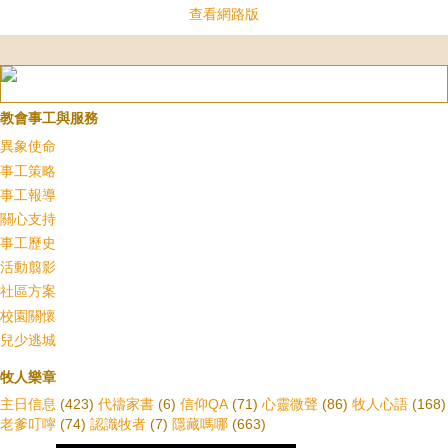
查看網路版
教會事工與服務
異象使命
事工策略
事工報導
關心支持
事工歷史
活動翦影
社區方案
校園關懷
兒少逃城
牧人樂章
主日信息
(423)
代禱家書
(6)
信仰QA
(71)
心靈微聲
(86)
牧人心語
(168)
老爹叮嚀
(74)
認識牧者
(7)
隱藏嗎哪
(663)