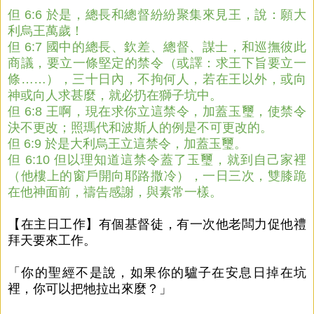
但 6:6 於是，總長和總督紛紛聚集來見王，說：願大
利烏王萬歲！
但 6:7 國中的總長、欽差、總督、謀士，和巡撫彼此
商議，要立一條堅定的禁令（或譯：求王下旨要立一
條……），三十日內，不拘何人，若在王以外，或向
神或向人求甚麼，就必扔在獅子坑中。
但 6:8 王啊，現在求你立這禁令，加蓋玉璽，使禁令
決不更改；照瑪代和波斯人的例是不可更改的。
但 6:9 於是大利烏王立這禁令，加蓋玉璽。
但 6:10 但以理知道這禁令蓋了玉璽，就到自己家裡
（他樓上的窗戶開向耶路撒冷），一日三次，雙膝跪
在他神面前，禱告感謝，與素常一樣。
【在主日工作】有個基督徒，有一次他老闆力促他禮
拜天要來工作。
「你的聖經不是說，如果你的驢子在安息日掉在坑
裡，你可以把牠拉出來麼？」