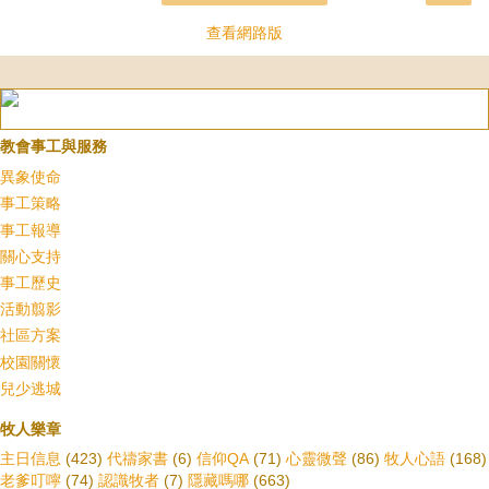
查看網路版
教會事工與服務
異象使命
事工策略
事工報導
關心支持
事工歷史
活動翦影
社區方案
校園關懷
兒少逃城
牧人樂章
主日信息
(423)
代禱家書
(6)
信仰QA
(71)
心靈微聲
(86)
牧人心語
(168)
老爹叮嚀
(74)
認識牧者
(7)
隱藏嗎哪
(663)