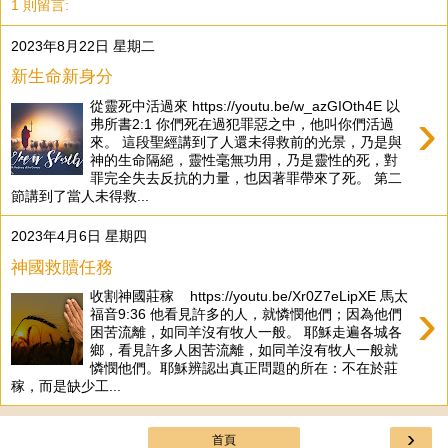
1 則留言:
2023年8月22日 星期二
新生命新身分
從靈死中活過來 https://youtu.be/w_azGIOth4E 以
›
弗所書2:1 你們死在過犯罪惡之中，他叫你們活過
來。 這段聖經講到了人還未得救前的光景，乃是與
神的生命隔絕，靈性毫無功用，乃是靈性的死，對
罪完全失去反抗的力量，也因著罪帶來了死。 第二
節講到了當人未得救...
2023年4月6日 星期四
神國救贖任務
收割神國莊稼 https://youtu.be/Xr0Z7eLipXE 馬太
›
福音9:36 他看見許多的人，就憐憫他們；因為他們
困苦流離，如同羊沒有牧人一般。 耶穌走遍各城各
鄉，看見許多人困苦流離，如同羊沒有牧人一般就
憐憫他們。耶穌辨認出真正問題的所在：不在於莊
稼，而是缺少工...
›
首頁