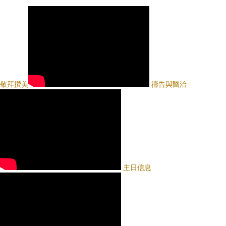
敬拜攢美
禱告與醫治
主日信息