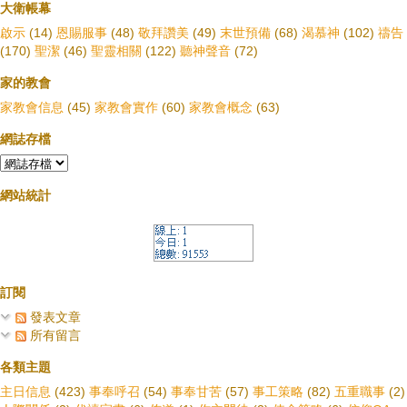
大衛帳幕
啟示
(14)
恩賜服事
(48)
敬拜讚美
(49)
末世預備
(68)
渴慕神
(102)
禱告
(170)
聖潔
(46)
聖靈相關
(122)
聽神聲音
(72)
家的教會
家教會信息
(45)
家教會實作
(60)
家教會概念
(63)
網誌存檔
網站統計
訂閱
發表文章
所有留言
各類主題
主日信息
(423)
事奉呼召
(54)
事奉甘苦
(57)
事工策略
(82)
五重職事
(2)