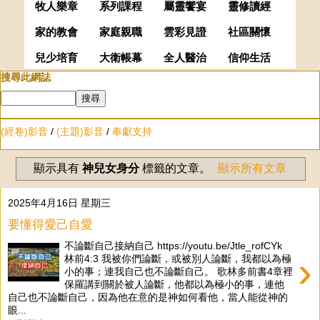
牧人樂章
系列課程
屬靈饗宴
靈修讀經
家的教會
家庭親職
雲彩見證
社區關懷
兒少培育
大衛帳幕
全人醫治
信仰生活
搜尋此網誌
(經卷)影音
/
(主題)影音
/
奉獻支持
顯示具有
神兒女身分
標籤的文章。
顯示所有文章
2025年4月16日 星期三
要懂得愛己自愛
不論斷自己接納自己 https://youtu.be/Jtle_rofCYk
›
林前4:3 我被你們論斷，或被別人論斷，我都以為極
小的事；連我自己也不論斷自己。 歌林多前書4章裡
保羅講到關於被人論斷，他都以為極小的事，連他
自己也不論斷自己，因為他在意的是神如何看他，當人能從神的
眼...