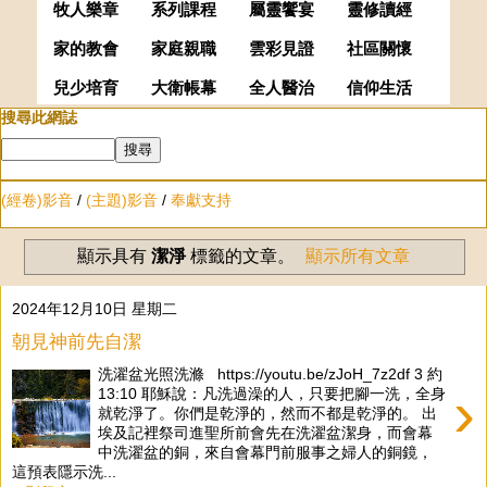
牧人樂章
系列課程
屬靈饗宴
靈修讀經
家的教會
家庭親職
雲彩見證
社區關懷
兒少培育
大衛帳幕
全人醫治
信仰生活
搜尋此網誌
(經卷)影音
/
(主題)影音
/
奉獻支持
顯示具有
潔淨
標籤的文章。
顯示所有文章
2024年12月10日 星期二
朝見神前先自潔
洗濯盆光照洗滌 https://youtu.be/zJoH_7z2df 3 約
›
13:10 耶穌說：凡洗過澡的人，只要把腳一洗，全身
就乾淨了。你們是乾淨的，然而不都是乾淨的。 出
埃及記裡祭司進聖所前會先在洗濯盆潔身，而會幕
中洗濯盆的銅，來自會幕門前服事之婦人的銅鏡，
這預表隱示洗...