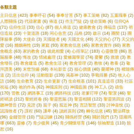
各類主題
主日信息
(423)
事奉呼召
(54)
事奉甘苦
(57)
事工策略
(82)
五重職事
(2)
人際關係
(2)
代禱家書
(6)
佈道
(1)
作主門徒
(2)
使命策略
(6)
信仰QA
(71)
信仰生活
(33)
信心
(87)
個人佈道
(1)
健康教會
(2)
傳福音
(137)
初
信造就
(23)
十架道路
(18)
同心合意
(2)
品格
(20)
啟示
(14)
團契
(1)
團
隊服事
(59)
大使命
(3)
天國使者
(4)
天國文化
(49)
天父的心
(77)
天父的
愛
(16)
婚姻兩性
(19)
家庭
(93)
家教會信息
(45)
家教會實作
(60)
家教
會概念
(63)
家的教會
(2)
彼此相愛
(4)
心得筆記
(183)
心靈微聲
(86)
恩
賜服事
(48)
悔改
(3)
情緒處理
(1)
愛修園學習
(74)
憂鬱
(5)
救贖
(3)
教
會增長
(3)
教會建造
(5)
教會生活
(4)
教會管理
(2)
教牧
(4)
教養
(2)
敬
拜讚美
(49)
末世預備
(68)
本站影音
(2)
核心價值
(40)
榮耀神
(3)
權能傳
道
(2)
活出信仰
(4)
活動翦影
(139)
渴慕神
(102)
爭戰得勝
(52)
牧人心
語
(168)
生命教育
(22)
生命更新
(7)
生命根基
(101)
真道追尋
(33)
社區
祝福
(30)
祂的作為
(62)
神國原則
(1)
神國藍圖
(9)
神工人
(2)
禱告
(170)
管教
(2)
網路事工
(19)
網路科技
(15)
老爹叮嚀
(74)
聖潔
(46)
聖
經研讀
(212)
聖經經卷
(6)
聖靈恩賜
(3)
聖靈相關
(122)
聖靈第四波
(2)
聽神聲音
(72)
見證
(3)
親子
(6)
親近神
(5)
言語智慧
(33)
討神喜悅
(1)
認識牧者
(7)
課程
(60)
謙卑
(4)
讀經原則
(28)
轉化信息
(45)
醫治釋放
(96)
金錢管理
(10)
門徒訓練
(126)
關係經營
(56)
關於我們
(17)
隱藏嗎
哪
(663)
靈修
(7)
青少復興
(45)
青少關懷培育
(146)
領袖塑造
(110)
饒
恕
(16)