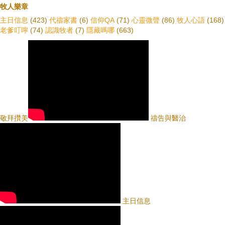
牧人樂章
主日信息
(423)
代禱家書
(6)
信仰QA
(71)
心靈微聲
(86)
牧人心語
(168)
老爹叮嚀
(74)
認識牧者
(7)
隱藏嗎哪
(663)
敬拜攢美
禱告與醫治
主日信息