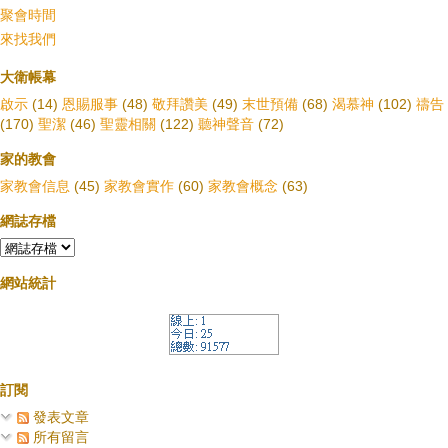
聚會時間
來找我們
大衛帳幕
啟示
(14)
恩賜服事
(48)
敬拜讚美
(49)
末世預備
(68)
渴慕神
(102)
禱告
(170)
聖潔
(46)
聖靈相關
(122)
聽神聲音
(72)
家的教會
家教會信息
(45)
家教會實作
(60)
家教會概念
(63)
網誌存檔
網站統計
訂閱
發表文章
所有留言