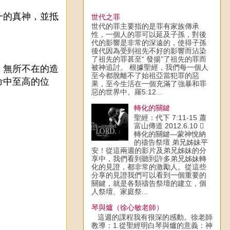
一的真神，並抵
世代之罪
世代的罪主要指的是罪有家族傳承
性，一個人的罪可以延及子孫，對後
代的影響是非常的深遠的，使得子孫
後代因為受到祖先不好的影響而沾染
了祖先的罪甚至“ 發揚”了祖先的罪而
、無所不在的造
被神追討。 根據聖經，我們每一個人
至今都脫離不了始祖亞當犯罪的惡
命中至高的位
果，至今生活在一個充滿了強暴和罪
惡的世界中。羅5:12...
轉化的關鍵
聖經：代下 7:11-15 蕭
富山傳道 2012.6.10 
轉化的關鍵—蒙神悅納
的禱告祭壇 弟兄姊妹平
安！從這兩週的影片及弟兄姊妹的分
享中，我們看到聽到許多弟兄姊妹轉
化的見證，都非常的激勵人。從這些
分享的見證我們可以看到一個重要的
關鍵，就是各類禱告祭壇的建立，個
人祭壇、家庭祭...
琴與爐（徐心敏老師）
這週的課程我有很深的感動。徐老師
教導：1.從聖經明白琴與爐的意義：神