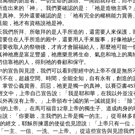
宙萬物的創造者、一切生命的源頭、一開始就存在，而不
所造出來的「神」。我們要確認的是：「祂是造物主嗎？
是真神。另外還要確認的是：「祂有完全的權柄能力賞善
且能，祂才有資格說祂是神。
天我們所拜、所敬拜的是人手所造的，還需要人來保護，
需要住在人手所造的殿中，還要用人手來服事，好像祂缺
需要收取人的祭物後，才肯才會賜福給人，那麼祂可能一
真神祂應是富足豐盛，祂應樂意將生命、氣息和地上的萬
切信靠祂的人，得到祂的眷顧和保守。
中的宣告與見證，我們可以看到聖經中的上帝不僅是無所
所不在，超越空間、時間，全能全知，自有永有，創造的
，掌管公義賞善、罰惡，祂更是獨一的真神。以賽亞書45
的經文中，上帝自己宣告說：「我是耶和華，在我以外並沒
以外再沒有上帝。」上帝頒布十誡的第一誡就提到：「除
別的上帝。」在馬可福音12章上帝的獨生子、道成肉身的
告說：「你要聽，主我們的上帝是獨一的主。」從哥林多
章的經文，耶穌所揀選的使徒也見證說：「上帝只有一位
;「一主、一信、一洗、一上帝。」從這些宣告與見證我們