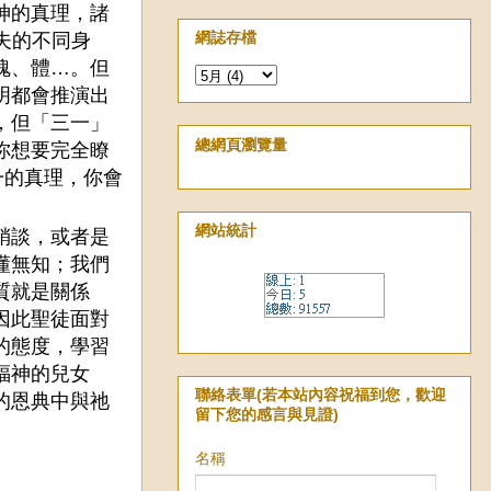
神的真理，諸
網誌存檔
夫的不同身
魂、體…。但
明都會推演出
，但「三一」
總網頁瀏覽量
你想要完全瞭
一的真理，你會
網站統計
稍談，或者是
懂無知；我們
質就是關係
因此聖徒面對
的態度，學習
福神的兒女
聯絡表單(若本站內容祝福到您，歡迎
的恩典中與祂
留下您的感言與見證)
名稱