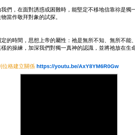
助我們，在面對誘惑或困難時，能堅定不移地信靠祢是獨
造物當作敬拜對象的試探。
固定的時間，思想上帝的屬性：祂是無所不知、無所不能
這樣的操練，加深我們對獨一真神的認識，並將祂放在生
別位格建立關係
https://youtu.be/AxY8YM6R0Gw