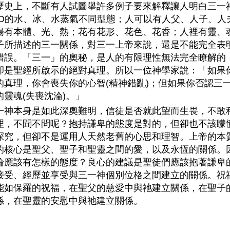
歷史上，不斷有人試圖舉許多例子要來解釋讓人明白三一
2O的水、冰、水蒸氣不同型態；人可以有人父、人子、人
陽有本體、光、熱；花有花形、花色、花香；人裡有靈、
子所描述的三一關係，對三一上帝來說，還是不能完全表
錯誤。「三一」的奧秘，是人的有限理性無法完全瞭解的
卻是聖經所啟示的絕對真理。所以一位神學家說：「如果
的真理，你會喪失你的心智(精神錯亂)；但如果你否認三
的靈魂(失喪沈淪)。」
一神本身是如此深奧難明，信徒是否就此望而生畏，不敢
理，不聞不問呢？抱持謙卑的態度是對的，但卻也不該矇
探究，但卻不是運用人天然老舊的心思和理智。上帝的本
的核心是聖父、聖子和聖靈之間的愛，以及永恆的關係。
論應該有怎樣的態度？良心的建議是聖徒們應該抱著謙卑
接受、經歷並享受與三一神個別位格之間建立的關係。祝
能如保羅的祝福，在聖父的慈愛中與祂建立關係，在聖子
係，在聖靈的安慰中與祂建立關係。