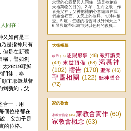
永恆的心意是與人同住，這是祂創造
天地萬物的目的。2.琴～生命之歌，作
者是父神，父神把祂的心意編織在我
們生命裡面。3.天上的敬拜。4.與神相
交。5.爐～怎樣的禱告可以升到天上？
眾人同在！
6.琴與爐帶出城市與以色列的復興...
神又如何是三
y)乃是指神只有
大衛帳幕
，但是在新舊
恩賜服事
(48)
敬拜讚美
啟示
(14)
自稱，譬如創
渴慕神
(49)
末世預備
(68)
28:19耶穌
(102)
禱告
(170)
聖潔
(46)
的門徒，奉
聖靈相關
(122)
聽神聲音
「願主耶穌基督
(72)
約到新約，父
。
家的教會
述合一，用
的每個位格都在
家教會實作
(60)
家教會信息
(45)
來說，父加子是
家教會概念
(63)
確實的位格。