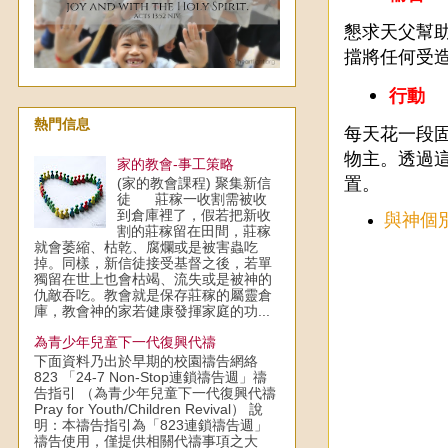
懇求天父幫
擋將任何受
行動
熱門信息
每天花一段
物主。透過
家的教會-事工策略
置。
(家的教會課程) 聚集新信
徒 莊稼一收割需被收
到倉庫裡了，假若把新收
與神個
割的莊稼留在田間，莊稼
就會萎縮、枯乾、腐爛或是被害蟲吃
掉。同樣，新信徒接受基督之後，若單
獨留在世上也會枯竭、流失或是被神的
仇敵吞吃。教會就是保存莊稼的屬靈倉
庫，教會神的家若健康發揮家庭的功...
為青少年兒童下一代復興代禱
下面資料乃出於早期的校園禱告網絡
823 「24-7 Non-Stop連鎖禱告週」禱
告指引 （為青少年兒童下一代復興代禱
Pray for Youth/Children Revival） 說
明：本禱告指引為「823連鎖禱告週」
禱告使用，僅提供相關代禱事項之大