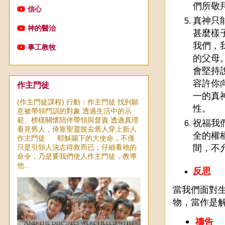
們所敬
信心
真神只
神的醫治
甚麼樣
我們，
事工教牧
的父母
會堅持
容許你
作主門徒
一的真
(作主門徒課程) 行動：作主門徒 找到願
性。
意被帶領門訓的對象 透過生活中的示
範、榜樣關懷陪伴帶領與督責 透過真理
祝福我
看見舊人，倚靠聖靈脫去舊人穿上新人
全的權
作主門徒 耶穌賜下的大使命，不僅
只是引領人決志得救而已；仔細看祂的
間，不
命令，乃是要我們使人作主門徒，教導
他...
反思
當我們面對
物，當作是
禱告