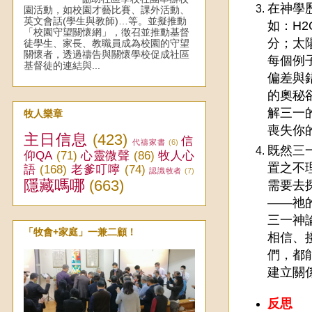
在神學
園活動，如校園才藝比賽、課外活動、
英文會話(學生與教師)…等。並擬推動
如：H
「校園守望關懷網」，徵召並推動基督
分；太
徒學生、家長、教職員成為校園的守望
關懷者，透過禱告與關懷學校促成社區
每個例
基督徒的連結與...
偏差與
的奧秘
解三一
牧人樂章
喪失你
主日信息
(423)
信
代禱家書
(6)
既然三
仰QA
(71)
心靈微聲
(86)
牧人心
置之不
語
(168)
老爹叮嚀
(74)
認識牧者
(7)
隱藏嗎哪
(663)
需要去
――祂
三一神
「牧會+家庭」一兼二顧！
相信、
們，都
建立關
反思