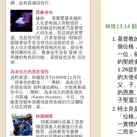
綱，如有疏漏請自行...
異象使命
緣由 喜樂豐盛卓越的
人生是每個人所盼望的，
林後13:1
主耶穌提到祂來乃是要使
人得生命，而且得的更豐
盛。但是很可惜，許多基督徒--耶穌的
基督教
跟隨者似乎並沒有活出這樣的生命；許
個位格，
多人信主後雖然有得救的生命，卻沒有
過得勝的生活。 教會似乎沒有 發揮 光
一位，
和鹽的角色與功能， 基督徒也沒有 活出
約聖經
使...
1:26
為未信主的朋友禱告
的大使
資料來源：和撒那月刊1999年11月刊
「得著你的鄰舍」 〈 專輯〉 為未信主
父、子
的朋友禱告 資料連結網站： 大衛會幕禱
的恩惠
告中心 〈 專輯〉 為未信主的朋友禱告
/ 何凱倫（Karen Hurston） 今日， 仇
子聖靈
敵更加變本加厲地使用各樣的方法攔阻
人信主得救，基...
特土良
「位格
校園關懷
招募訓練社區義工並相
一實體
關資源進入校園進行生命
二而非
教育、品格教育等服務，
協助社區學校社團舉辦校