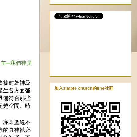
，主─我們神是
會被封為神級
加入simple church的line社群
產生各方面彌
具備符合那些
超越空間、時
。亦即聖經不
樣的真神祂必