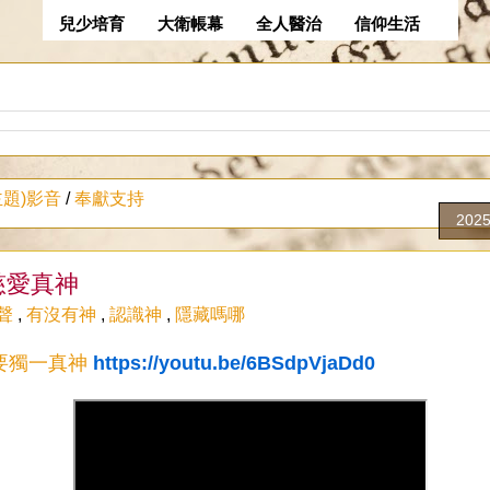
兒少培育
大衛帳幕
全人醫治
信仰生活
主題)影音
/
奉獻支持
202
慈愛真神
聲
,
有沒有神
,
認識神
,
隱藏嗎哪
要獨一真神
https://youtu.be/6BSdpVjaDd0