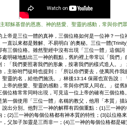
4 願主耶穌基督的恩惠、神的慈愛、聖靈的感動，常與你們
的上帝是三位一體的真神，三個位格如何是一位神？一位
一直以來都是難解、不易明白˙的奧秘。三位一體(Trinit
卻有三個位格。雖然聖經中沒有出現「三位一體」這個詞
多處明確地點出三一神的觀點，舊約裡上帝常以「我們」
提到：「我們要照著我們的形象，按著我們的樣式造人。」；太
命，主吩咐門徒時也提到：「所以你們要去，使萬民作我
、聖靈的名，給他們施洗。」林後13:14 保羅也宣告說：
、上帝的慈愛、聖靈的感動，常與你們眾人同在。」從舊
三個位格常常同時出現，可見這一位上帝的確有三個位格
是第一個使用「三位一體」名稱的教父，他用「本質」描
」說出分別。他對三一神的解釋有四個重點：(1)三一神
內；(2)三一神的每個位格都有神本質的特性；(3)以位格
一，父加子加靈是三而非一；(4)三一神的每個位格都是