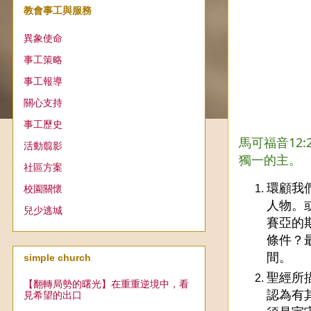
教會事工與服務
異象使命
事工策略
事工報導
關心支持
事工歷史
馬可福音12
活動翦影
獨一的主。
社區方案
環顧我
校園關懷
人物。
兒少逃城
賽亞的
條件？
間。
simple church
聖經所
【翻轉局勢的曙光】在重重逆境中，看
認為有
見希望的出口