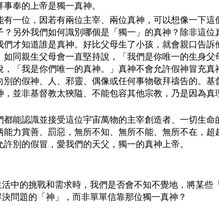
拜事奉的上帝是獨一真神。
能有一位，因若有兩位主宰、兩位真神，可以想像一下這
子？另外我們如何識別哪個是「獨一」的真神？除非這位
我們才知道誰是真神。好比父母生了小孩，就會親口告訴
。如同親生父母會一直堅持說，「我們是你唯一的生身父
說，「我是你們唯一的真神。」真神不會允許假神冒充真
向別的假神、人、邪靈、偶像或任何事物敬拜禱告的。基
神，並非基督教太狹隘、不能包容其他宗教，乃是因為真
們都能認識並接受這位宇宙萬物的主宰創造者、一切生命
柄能力賞善、罰惡，無所不知、無所不能、無所不在，超
允許別的假冒，愛我們的天父，獨一的真神上帝。
生活中的挑戰和需求時，我們是否會不知不覺地，將某些
解決問題的「神」，而非單單信靠那位獨一真神？