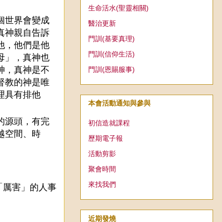
生命活水(聖靈相關)
個世界會變成
醫治更新
真神親自告訴
門訓(基要真理)
他，他們是他
門訓(信仰生活)
母」，真神也
神，真神是不
門訓(恩賜服事)
督教的神是唯
理具有排他
本會活動通知與參與
的源頭，有完
初信造就課程
越空間、時
歷期電子報
活動剪影
聚會時間
來找我們
「厲害」的人事
近期發燒