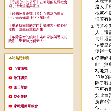
須是宇
【守護心中的公平】在偏頗的繁雜社會
裡，活出溫暖與正直
是人手
祂就不
【傾聽神並正確回應】在嘈雜的世界
中，學會傾聽神並正確回應
假若有
【重新找回對的方向】擺脫力不從心的
假若今
焦慮，讓生命重獲新生
人；還
【破除宿命的鎖鏈】走出家族與過去的
而且還
陰影，重新擁抱嶄新人生
假若是
使得一
從聖經
本站熱門影音
能、無
心靈微聲
柄能力
20章
敬拜讚美
除了我
主日擘餅
不可有
如此宣
使命策略
所書4
家職場簡單教會
帝。」