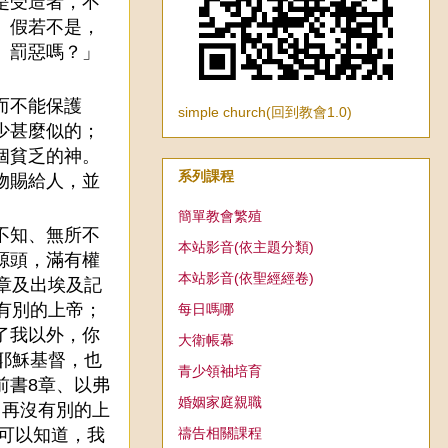
是受造者，不
」假若不是，
、罰惡嗎？」
而不能保護
simple church(回到教會1.0)
少甚麼似的；
個貧乏的神。
系列課程
物賜給人，並
簡單教會繁殖
不知、無所不
本站影音(依主題分類)
源頭，滿有權
本站影音(依聖經經卷)
章及出埃及記
有別的上帝；
每日嗎哪
了我以外，你
大衛帳幕
耶穌基督，也
青少領袖培育
前書8章、以弗
婚姻家庭親職
，再沒有別的上
禱告相關課程
可以知道，我