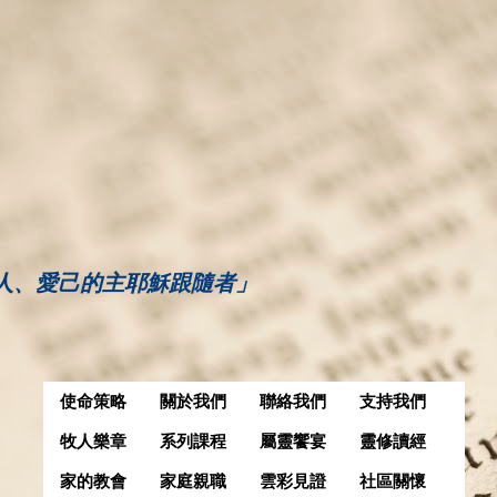
人、愛己的主耶穌跟隨者」
使命策略
關於我們
聯絡我們
支持我們
牧人樂章
系列課程
屬靈饗宴
靈修讀經
家的教會
家庭親職
雲彩見證
社區關懷