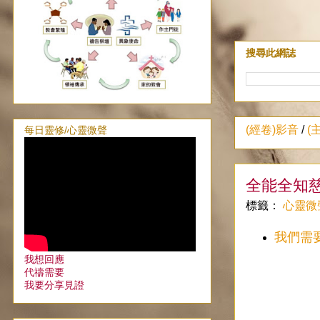
搜尋此網誌
(經卷)影音
/
(
每日靈修/心靈微聲
全能全知
標籤：
心靈微
我們需
我想回應
代禱需要
我要分享見證