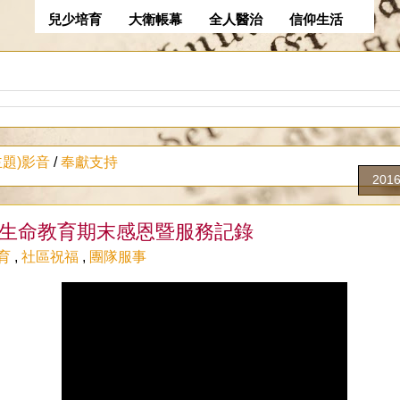
兒少培育
大衛帳幕
全人醫治
信仰生活
主題)影音
/
奉獻支持
201
度生命教育期末感恩暨服務記錄
育
,
社區祝福
,
團隊服事