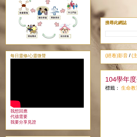
搜尋此網誌
(經卷)影音
/
(
每日靈修/心靈微聲
104學年
標籤：
生命教
我想回應
代禱需要
我要分享見證