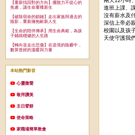
兩天12小時
【重新找回對的方向】擺脫力不從心的
焦慮，讓生命重獲新生
進班上課、
沒有薪水及
【破除宿命的鎖鏈】走出家族與過去的
陰影，重新擁抱嶄新人生
深信上帝必
校園以及孩
【生命的陪伴傳承】用生命典範，為孩
子鋪就穩健的人生路
天使守護我
【轉向並走出悲傷】在逆境的陰霾中，
數算曾經的溫暖與力量
本站熱門影音
心靈微聲
敬拜讚美
主日擘餅
使命策略
家職場簡單教會