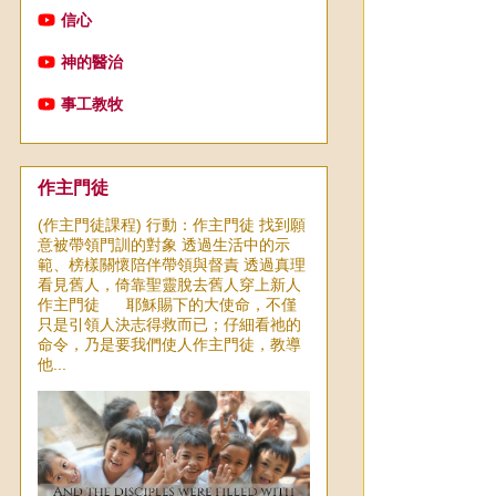
信心
神的醫治
事工教牧
作主門徒
(作主門徒課程) 行動：作主門徒 找到願
意被帶領門訓的對象 透過生活中的示
範、榜樣關懷陪伴帶領與督責 透過真理
看見舊人，倚靠聖靈脫去舊人穿上新人
作主門徒 耶穌賜下的大使命，不僅
只是引領人決志得救而已；仔細看祂的
命令，乃是要我們使人作主門徒，教導
他...