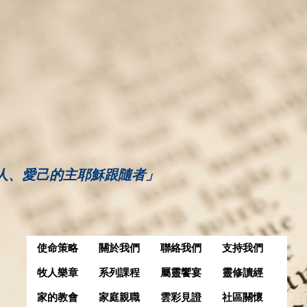
人、愛己的主耶穌跟隨者」
使命策略
關於我們
聯絡我們
支持我們
牧人樂章
系列課程
屬靈饗宴
靈修讀經
家的教會
家庭親職
雲彩見證
社區關懷