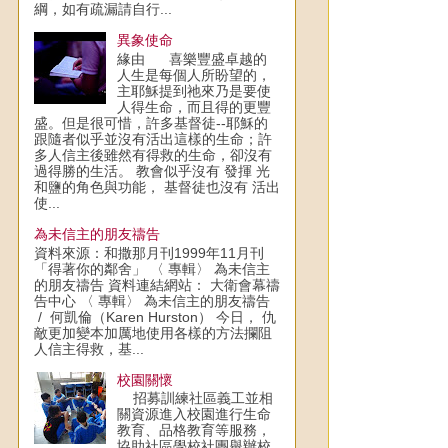
綱，如有疏漏請自行...
異象使命
緣由 喜樂豐盛卓越的
人生是每個人所盼望的，
主耶穌提到祂來乃是要使
人得生命，而且得的更豐
盛。但是很可惜，許多基督徒--耶穌的
跟隨者似乎並沒有活出這樣的生命；許
多人信主後雖然有得救的生命，卻沒有
過得勝的生活。 教會似乎沒有 發揮 光
和鹽的角色與功能， 基督徒也沒有 活出
使...
為未信主的朋友禱告
資料來源：和撒那月刊1999年11月刊
「得著你的鄰舍」 〈 專輯〉 為未信主
的朋友禱告 資料連結網站： 大衛會幕禱
告中心 〈 專輯〉 為未信主的朋友禱告
/ 何凱倫（Karen Hurston） 今日， 仇
敵更加變本加厲地使用各樣的方法攔阻
人信主得救，基...
校園關懷
招募訓練社區義工並相
關資源進入校園進行生命
教育、品格教育等服務，
協助社區學校社團舉辦校