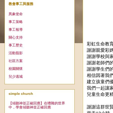
教會事工與服務
異象使命
事工策略
事工報導
關心支持
彩虹生命教
事工歷史
謝謝親愛彩
活動翦影
謝謝學校與
社區方案
謝謝老師們
校園關懷
謝謝學生們
相信因著我
兒少逃城
建立孩童們
我們一起讓
simple church
兒童生命更
【傾聽神並正確回應】在嘈雜的世界
謝謝這群世賢
中，學會傾聽神並正確回應