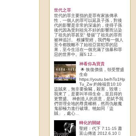
世代之罪
世代的罪主要指的是罪有家族傳承
性，一個人的罪可以延及子孫，對後
代的影響是非常的深遠的，使得子孫
後代因為受到祖先不好的影響而沾染
了祖先的罪甚至“ 發揚”了祖先的罪而
被神追討。 根據聖經，我們每一個人
至今都脫離不了始祖亞當犯罪的惡
果，至今生活在一個充滿了強暴和罪
惡的世界中。羅5:12...
神看你為寶貴
🌟 恢復價值，領受豐盛
生命
https://youtu.be/hTo1Hp
Tu_Zw 約翰福音10:10
盜賊來，無非要偷竊，殺害，毀壞；
我來了，是要叫羊得生命，並且得的
更豐盛。 神創造人的原意，是賦予我
們管理全地的尊貴權柄，然而仇敵魔
鬼卻極力進行破壞。牠如同「盜
賊」，處心...
轉化的關鍵
聖經：代下 7:11-15 蕭
富山傳道 2012.6.10 