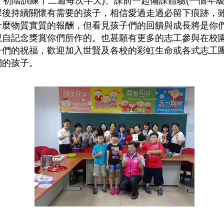
、初階訓練十二週每次半天)、課前一起備課體驗(一個年級
課後持續關懷有需要的孩子，相信愛過走過必留下痕跡，
什麼物質實質的報酬，但看見孩子們的回饋與成長將是你
親自記念獎賞你們所作的。也甚願有更多的志工參與在校
子們的祝福，歡迎加入世賢及各校的彩虹生命或各式志工
們的孩子。