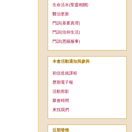
生命活水(聖靈相關)
醫治更新
門訓(基要真理)
門訓(信仰生活)
門訓(恩賜服事)
本會活動通知與參與
初信造就課程
歷期電子報
活動剪影
聚會時間
來找我們
近期發燒