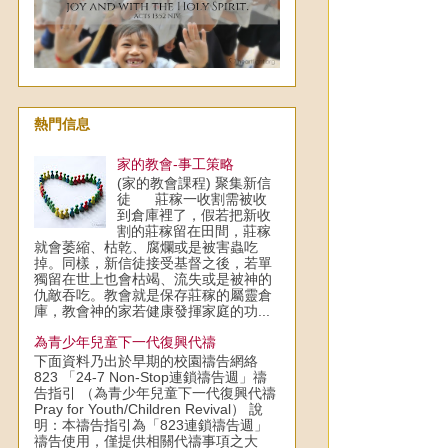
熱門信息
家的教會-事工策略
(家的教會課程) 聚集新信
徒 莊稼一收割需被收
到倉庫裡了，假若把新收
割的莊稼留在田間，莊稼
就會萎縮、枯乾、腐爛或是被害蟲吃
掉。同樣，新信徒接受基督之後，若單
獨留在世上也會枯竭、流失或是被神的
仇敵吞吃。教會就是保存莊稼的屬靈倉
庫，教會神的家若健康發揮家庭的功...
為青少年兒童下一代復興代禱
下面資料乃出於早期的校園禱告網絡
823 「24-7 Non-Stop連鎖禱告週」禱
告指引 （為青少年兒童下一代復興代禱
Pray for Youth/Children Revival） 說
明：本禱告指引為「823連鎖禱告週」
禱告使用，僅提供相關代禱事項之大