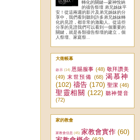
轉化的關鍵—蒙神悅納
的禱告祭壇 弟兄姊妹平
安！從這兩週的影片及弟兄姊妹的分
享中，我們看到聽到許多弟兄姊妹轉
化的見證，都非常的激勵人。從這些
分享的見證我們可以看到一個重要的
關鍵，就是各類禱告祭壇的建立，個
人祭壇、家庭祭...
大衛帳幕
恩賜服事
(48)
敬拜讚美
啟示
(14)
渴慕神
(49)
末世預備
(68)
(102)
禱告
(170)
聖潔
(46)
聖靈相關
(122)
聽神聲音
(72)
家的教會
家教會實作
(60)
家教會信息
(45)
家教會概念
(63)