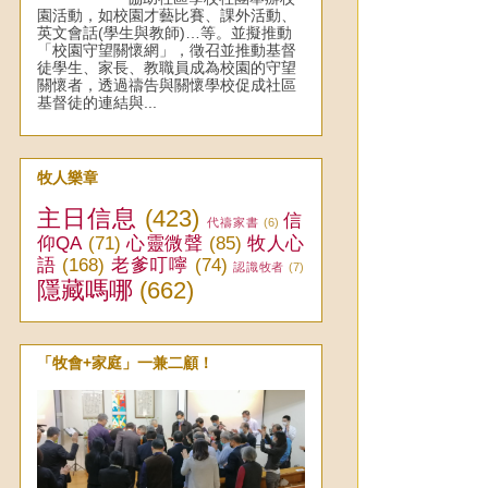
園活動，如校園才藝比賽、課外活動、
英文會話(學生與教師)…等。並擬推動
「校園守望關懷網」，徵召並推動基督
徒學生、家長、教職員成為校園的守望
關懷者，透過禱告與關懷學校促成社區
基督徒的連結與...
牧人樂章
主日信息
(423)
信
代禱家書
(6)
仰QA
(71)
心靈微聲
(85)
牧人心
語
(168)
老爹叮嚀
(74)
認識牧者
(7)
隱藏嗎哪
(662)
「牧會+家庭」一兼二顧！