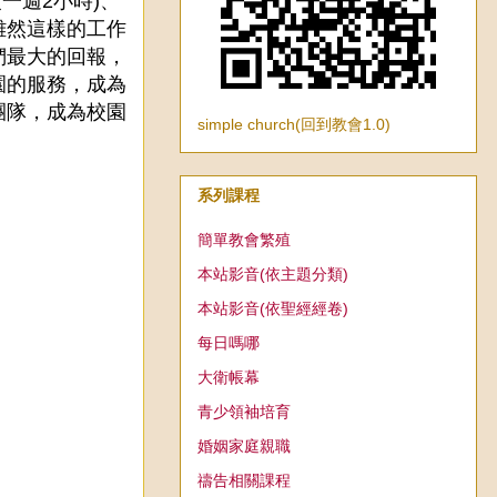
一週2小時)、
雖然這樣的工作
們最大的回報，
園的服務，成為
團隊，成為校園
simple church(回到教會1.0)
系列課程
簡單教會繁殖
本站影音(依主題分類)
本站影音(依聖經經卷)
每日嗎哪
大衛帳幕
青少領袖培育
婚姻家庭親職
禱告相關課程