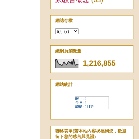
網誌存檔
總網頁瀏覽量
1,216,855
網站統計
聯絡表單(若本站內容祝福到您，歡迎
留下您的感言與見證)