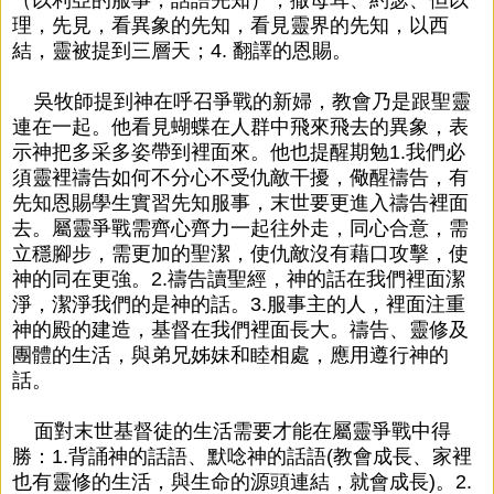
理，先見，看異象的先知，看見靈界的先知，以西
結，靈被提到三層天；4. 翻譯的恩賜。
吳牧師提到神在呼召爭戰的新婦，教會乃是跟聖靈
連在一起。他看見蝴蝶在人群中飛來飛去的異象，表
示神把多采多姿帶到裡面來。他也提醒期勉1.我們必
須靈裡禱告如何不分心不受仇敵干擾，儆醒禱告，有
先知恩賜學生實習先知服事，末世要更進入禱告裡面
去。屬靈爭戰需齊心齊力一起往外走，同心合意，需
立穩腳步，需更加的聖潔，使仇敵沒有藉口攻擊，使
神的同在更強。2.禱告讀聖經，神的話在我們裡面潔
淨，潔淨我們的是神的話。3.服事主的人，裡面注重
神的殿的建造，基督在我們裡面長大。禱告、靈修及
團體的生活，與弟兄姊妹和睦相處，應用遵行神的
話。
面對末世基督徒的生活需要才能在屬靈爭戰中得
勝：1.背誦神的話語、默唸神的話語(教會成長、家裡
也有靈修的生活，與生命的源頭連結，就會成長)。2.