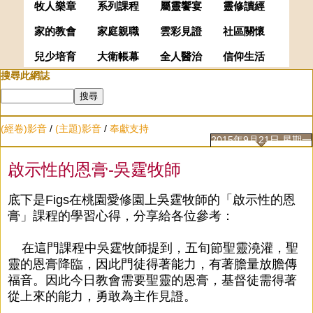
牧人樂章
系列課程
屬靈饗宴
靈修讀經
家的教會
家庭親職
雲彩見證
社區關懷
兒少培育
大衛帳幕
全人醫治
信仰生活
搜尋此網誌
(經卷)影音
/
(主題)影音
/
奉獻支持
2015年9月21日 星期一
啟示性的恩膏-吳霆牧師
底下是Figs在桃園愛修園上吳霆牧師的「啟示性的恩
膏」課程的學習心得，分享給各位參考：
在這門課程中吳霆牧師提到，五旬節聖靈澆灌，聖
靈的恩膏降臨，因此門徒得著能力，有著膽量放膽傳
福音。因此今日教會需要聖靈的恩膏，基督徒需得著
從上來的能力，勇敢為主作見證。