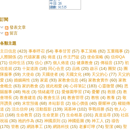
訂閱
發表文章
留言
各類主題
主日信息
(423)
事奉呼召
(54)
事奉甘苦
(57)
事工策略
(82)
五重職事
(2)
人際關係
(2)
代禱家書
(6)
佈道
(1)
作主門徒
(2)
使命策略
(6)
信仰QA
(71)
信仰生活
(33)
信心
(87)
個人佈道
(1)
健康教會
(2)
傳福音
(137)
初
信造就
(23)
十架道路
(18)
同心合意
(2)
品格
(20)
啟示
(14)
團契
(1)
團
隊服事
(59)
大使命
(3)
天國使者
(4)
天國文化
(49)
天父的心
(77)
天父的
愛
(16)
婚姻兩性
(19)
家庭
(93)
家教會信息
(45)
家教會實作
(60)
家教
會概念
(63)
家的教會
(2)
彼此相愛
(4)
心得筆記
(183)
心靈微聲
(86)
恩
賜服事
(48)
悔改
(3)
情緒處理
(1)
愛修園學習
(74)
憂鬱
(5)
救贖
(3)
教
會增長
(3)
教會建造
(5)
教會生活
(4)
教會管理
(2)
教牧
(4)
教養
(2)
敬
拜讚美
(49)
末世預備
(68)
本站影音
(2)
核心價值
(40)
榮耀神
(3)
權能傳
道
(2)
活出信仰
(4)
活動翦影
(139)
渴慕神
(102)
爭戰得勝
(52)
牧人心
語
(168)
生命教育
(22)
生命更新
(7)
生命根基
(101)
真道追尋
(33)
社區
祝福
(30)
祂的作為
(62)
神國原則
(1)
神國藍圖
(9)
神工人
(2)
禱告
(170)
管教
(2)
網路事工
(19)
網路科技
(15)
老爹叮嚀
(74)
聖潔
(46)
聖