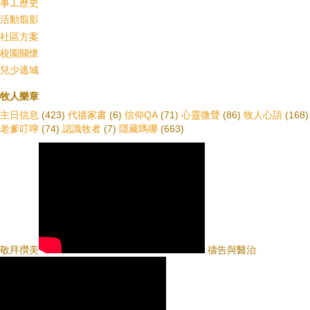
事工歷史
活動翦影
社區方案
校園關懷
兒少逃城
牧人樂章
主日信息
(423)
代禱家書
(6)
信仰QA
(71)
心靈微聲
(86)
牧人心語
(168)
老爹叮嚀
(74)
認識牧者
(7)
隱藏嗎哪
(663)
敬拜攢美
禱告與醫治