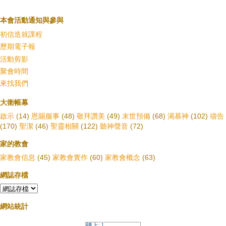
本會活動通知與參與
初信造就課程
歷期電子報
活動剪影
聚會時間
來找我們
大衛帳幕
啟示
(14)
恩賜服事
(48)
敬拜讚美
(49)
末世預備
(68)
渴慕神
(102)
禱告
(170)
聖潔
(46)
聖靈相關
(122)
聽神聲音
(72)
家的教會
家教會信息
(45)
家教會實作
(60)
家教會概念
(63)
網誌存檔
網站統計