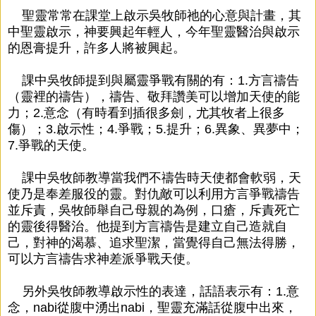
聖靈常常在課堂上啟示吳牧師祂的心意與計畫，其
中聖靈啟示，神要興起年輕人，今年聖靈醫治與啟示
的恩膏提升，許多人將被興起。
課中吳牧師提到與屬靈爭戰有關的有：1.方言禱告
（靈裡的禱告），禱告、敬拜讚美可以增加天使的能
力；2.意念（有時看到插很多劍，尤其牧者上很多
傷）；3.啟示性；4.爭戰；5.提升；6.異象、異夢中；
7.爭戰的天使。
課中吳牧師教導當我們不禱告時天使都會軟弱，天
使乃是奉差服役的靈。對仇敵可以利用方言爭戰禱告
並斥責，吳牧師舉自己母親的為例，口瘡，斥責死亡
的靈後得醫治。他提到方言禱告是建立自己造就自
己，對神的渴慕、追求聖潔，當覺得自己無法得勝，
可以方言禱告求神差派爭戰天使。
另外吳牧師教導啟示性的表達，話語表示有：1.意
念，nabi從腹中湧出nabi，聖靈充滿話從腹中出來，