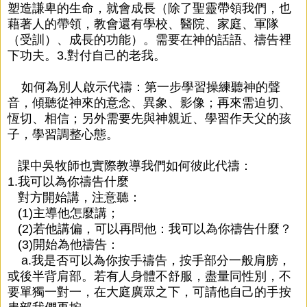
塑造謙卑的生命，就會成長（除了聖靈帶領我們，也
藉著人的帶領，教會還有學校、醫院、家庭、軍隊
（受訓）、成長的功能）。需要在神的話語、禱告裡
下功夫。3.對付自己的老我。
如何為別人啟示代禱：第一步學習操練聽神的聲
音，傾聽從神來的意念、異象、影像；再來需迫切、
恆切、相信；另外需要先與神親近、學習作天父的孩
子，學習調整心態。
課中吳牧師也實際教導我們如何彼此代禱：
1.我可以為你禱告什麼
對方開始講，注意聽：
(1)主導他怎麼講；
(2)若他講偏，可以再問他：我可以為你禱告什麼？
(3)開始為他禱告：
a.我是否可以為你按手禱告，按手部分一般肩膀，
或後半背肩部。若有人身體不舒服，盡量同性別，不
要單獨一對一，在大庭廣眾之下，可請他自己的手按