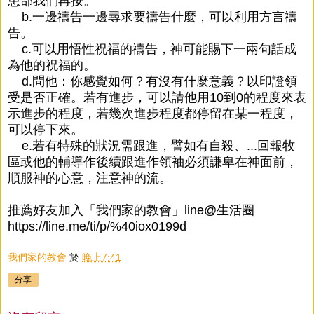
患部我們再按。
b.一邊禱告一邊尋求要禱告什麼，可以利用方言禱
告。
c.可以用悟性祝福的禱告，神可能賜下一兩句話成
為他的祝福的。
d.問他：你感覺如何？有沒有什麼意義？以印證領
受是否正確。若有進步，可以請他用10到0的程度來表
示進步的程度，若幾次進步程度都停留在某一程度，
可以停下來。
e.若有特殊的狀況需跟進，譬如有自殺、...回報牧
區或他的輔導作後續跟進作領袖必須謙卑在神面前，
順服神的心意，注意神的流。
推薦好友加入「我們家的教會」line@生活圈
https://line.me/ti/p/%40iox0199d
我們家的教會
於
晚上7:41
分享