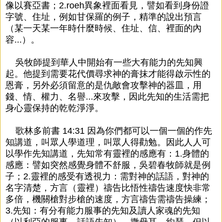
像以賽亞書；2.roeh異象裡面看見，譬如看到身份證
字號、住址，例如甘保羅的例子，精準的說出預言
（某一天某一年時什麼時候、住址、信、裡面的內
容...）。
吳牧師提到華人中開始有一些大有能力的先知興
起。他提到需要花代價尋求神的膏抹才能得啟示性的
恩膏，另外必須留意的是仇敵會攻擊神的器皿，用
錢、情、權力、名譽...來攻擊，因此先知的生活需把
身心靈保持的乾乾淨淨。
歌林多前書 14:31 因為你們都可以一個一個的作先
知講道，叫眾人學道理，叫眾人得勸勉。因此人人可
以學作先知講道，先知常有靈裡的感應有：1.身體的
感應：譬如突然感覺身體不舒服，吳碧春牧師就是例
子；2.靈裡的感受有透視力：需對神的話語，對神的
名字清楚，方言（靈裡）禱告比悟性禱告速度快非常
多倍，機關槍對步槍的速度，方言禱告需禱告操練；
3.先知：有分有能力服事的先知及讀人家魂的先知
（以利亞的服事，話語先知），撒母耳、約瑟、但以