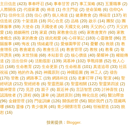
主日信息
(423)
事奉呼召
(54)
事奉甘苦
(57)
事工策略
(82)
五重職事
(2)
人際關係
(2)
代禱家書
(6)
佈道
(1)
作主門徒
(2)
使命策略
(6)
信仰QA
(71)
信仰生活
(33)
信心
(87)
個人佈道
(1)
健康教會
(2)
傳福音
(137)
初
信造就
(23)
十架道路
(18)
同心合意
(2)
品格
(20)
啟示
(14)
團契
(1)
團
隊服事
(59)
大使命
(3)
天國使者
(4)
天國文化
(49)
天父的心
(77)
天父的
愛
(16)
婚姻兩性
(19)
家庭
(93)
家教會信息
(45)
家教會實作
(60)
家教
會概念
(63)
家的教會
(2)
彼此相愛
(4)
心得筆記
(183)
心靈微聲
(86)
恩
賜服事
(48)
悔改
(3)
情緒處理
(1)
愛修園學習
(74)
憂鬱
(5)
救贖
(3)
教
會增長
(3)
教會建造
(5)
教會生活
(4)
教會管理
(2)
教牧
(4)
教養
(2)
敬
拜讚美
(49)
末世預備
(68)
本站影音
(2)
核心價值
(40)
榮耀神
(3)
權能傳
道
(2)
活出信仰
(4)
活動翦影
(139)
渴慕神
(102)
爭戰得勝
(52)
牧人心
語
(168)
生命教育
(22)
生命更新
(7)
生命根基
(101)
真道追尋
(33)
社區
祝福
(30)
祂的作為
(62)
神國原則
(1)
神國藍圖
(9)
神工人
(2)
禱告
(170)
管教
(2)
網路事工
(19)
網路科技
(15)
老爹叮嚀
(74)
聖潔
(46)
聖
經研讀
(212)
聖經經卷
(6)
聖靈恩賜
(3)
聖靈相關
(122)
聖靈第四波
(2)
聽神聲音
(72)
見證
(3)
親子
(6)
親近神
(5)
言語智慧
(33)
討神喜悅
(1)
認識牧者
(7)
課程
(60)
謙卑
(4)
讀經原則
(28)
轉化信息
(45)
醫治釋放
(96)
金錢管理
(10)
門徒訓練
(126)
關係經營
(56)
關於我們
(17)
隱藏嗎
哪
(663)
靈修
(7)
青少復興
(45)
青少關懷培育
(146)
領袖塑造
(110)
饒
恕
(16)
技術提供：
Blogger
.