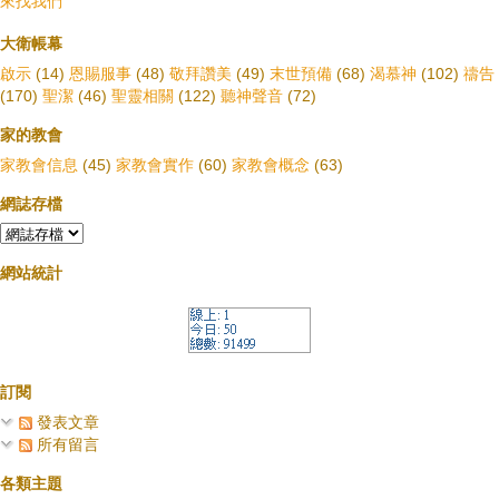
來找我們
大衛帳幕
啟示
(14)
恩賜服事
(48)
敬拜讚美
(49)
末世預備
(68)
渴慕神
(102)
禱告
(170)
聖潔
(46)
聖靈相關
(122)
聽神聲音
(72)
家的教會
家教會信息
(45)
家教會實作
(60)
家教會概念
(63)
網誌存檔
網站統計
訂閱
發表文章
所有留言
各類主題