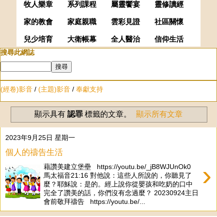
牧人樂章
系列課程
屬靈饗宴
靈修讀經
家的教會
家庭親職
雲彩見證
社區關懷
兒少培育
大衛帳幕
全人醫治
信仰生活
搜尋此網誌
(經卷)影音
/
(主題)影音
/
奉獻支持
顯示具有
認罪
標籤的文章。
顯示所有文章
2023年9月25日 星期一
個人的禱告生活
›
藉讚美建立堡壘 https://youtu.be/_jB8WJUnOk0
馬太福音21:16 對他說：這些人所說的，你聽見了
麼？耶穌說：是的。經上說你從嬰孩和吃奶的口中
完全了讚美的話，你們沒有念過麼？ 20230924主日
會前敬拜禱告 https://youtu.be/...