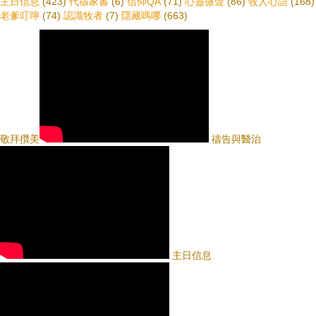
主日信息
(423)
代禱家書
(6)
信仰QA
(71)
心靈微聲
(86)
牧人心語
(168)
老爹叮嚀
(74)
認識牧者
(7)
隱藏嗎哪
(663)
敬拜攢美
禱告與醫治
主日信息