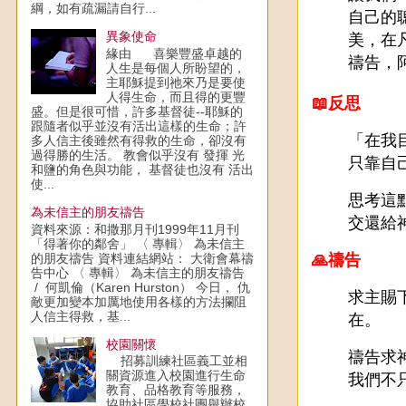
綱，如有疏漏請自行...
自己的
異象使命
美，在
緣由 喜樂豐盛卓越的
禱告，
人生是每個人所盼望的，
主耶穌提到祂來乃是要使
人得生命，而且得的更豐
📖反思
盛。但是很可惜，許多基督徒--耶穌的
跟隨者似乎並沒有活出這樣的生命；許
「在我
多人信主後雖然有得救的生命，卻沒有
過得勝的生活。 教會似乎沒有 發揮 光
只靠自
和鹽的角色與功能， 基督徒也沒有 活出
使...
思考這
為未信主的朋友禱告
交還給
資料來源：和撒那月刊1999年11月刊
「得著你的鄰舍」 〈 專輯〉 為未信主
的朋友禱告 資料連結網站： 大衛會幕禱
🙏禱告
告中心 〈 專輯〉 為未信主的朋友禱告
/ 何凱倫（Karen Hurston） 今日， 仇
求主賜
敵更加變本加厲地使用各樣的方法攔阻
人信主得救，基...
在。
校園關懷
禱告求
招募訓練社區義工並相
關資源進入校園進行生命
我們不
教育、品格教育等服務，
協助社區學校社團舉辦校