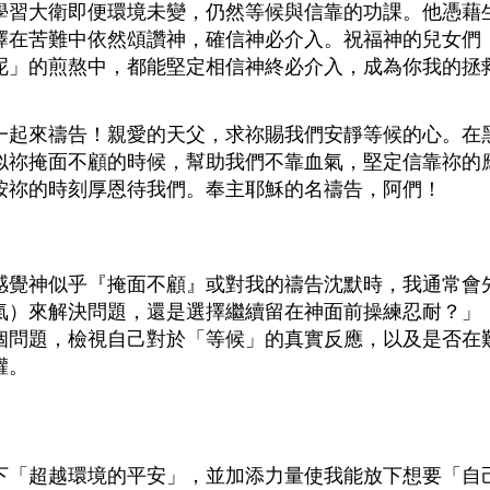
學習大衛即便環境未變，仍然等候與信靠的功課。他憑藉
擇在苦難中依然頌讚神，確信神必介入。祝福神的兒女們
呢」的煎熬中，都能堅定相信神終必介入，成為你我的拯
一起來禱告！親愛的天父，求祢賜我們安靜等候的心。在
似祢掩面不顧的時候，幫助我們不靠血氣，堅定信靠祢的
按祢的時刻厚恩待我們。奉主耶穌的名禱告，阿們！
感覺神似乎『掩面不顧』或對我的禱告沈默時，我通常會
氣）來解決問題，還是選擇繼續留在神面前操練忍耐？」
個問題，檢視自己對於「等候」的真實反應，以及是否在
權。
下「超越環境的平安」，並加添力量使我能放下想要「自