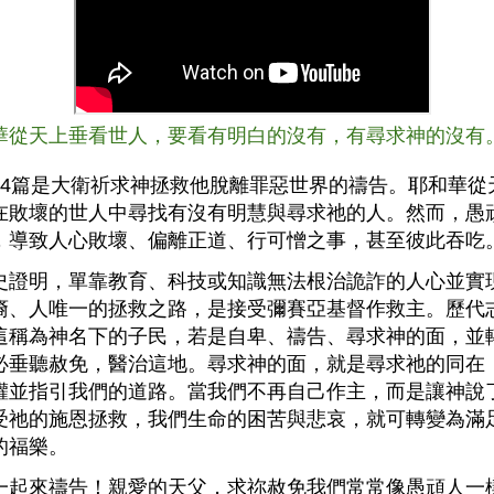
耶和華從天上垂看世人，要看有明白的沒有，有尋求神的沒有
14篇是大衛祈求神拯救他脫離罪惡世界的禱告。耶和華從
在敗壞的世人中尋找有沒有明慧與尋求祂的人。然而，愚
，導致人心敗壞、偏離正道、行可憎之事，甚至彼此吞吃
史證明，單靠教育、科技或知識無法根治詭詐的人心並實
裔、人唯一的拯救之路，是接受彌賽亞基督作救主。歷代
這稱為神名下的子民，若是自卑、禱告、尋求神的面，並
必垂聽赦免，醫治這地。尋求神的面，就是尋求祂的同在
權並指引我們的道路。當我們不再自己作主，而是讓神說
受祂的施恩拯救，我們生命的困苦與悲哀，就可轉變為滿
的福樂。
一起來禱告！親愛的天父，求祢赦免我們常常像愚頑人一