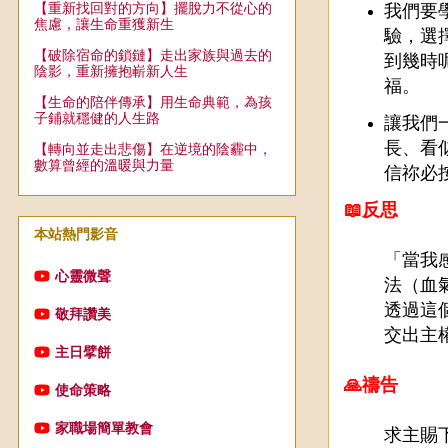
【重新找回對的方向】擺脫力不從心的
我們要
焦慮，讓生命重獲新生
驗，選
【破除宿命的鎖鏈】走出家族與過去的
到幾時
陰影，重新擁抱嶄新人生
福。
【生命的陪伴傳承】用生命典範，為孩
子鋪就穩健的人生路
讓我們
長、看
【轉向並走出悲傷】在逆境的陰霾中，
數算曾經的溫暖與力量
信祢必
📖反思
本站熱門影音
「當我
心靈微聲
法（血
透過這
敬拜讚美
交出主
主日擘餅
🙏禱告
使命策略
家職場簡單教會
求主賜