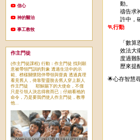
動。
信心
禱告求
神的醫治
許中，
🏃行動
事工教牧
「數算
效法大
作主門徒
度過難
(作主門徒課程) 行動：作主門徒 找到願
歷來提
意被帶領門訓的對象 透過生活中的示
範、榜樣關懷陪伴帶領與督責 透過真理
🌟心存智慧
看見舊人，倚靠聖靈脫去舊人穿上新人
作主門徒 耶穌賜下的大使命，不僅
只是引領人決志得救而已；仔細看祂的
命令，乃是要我們使人作主門徒，教導
他...