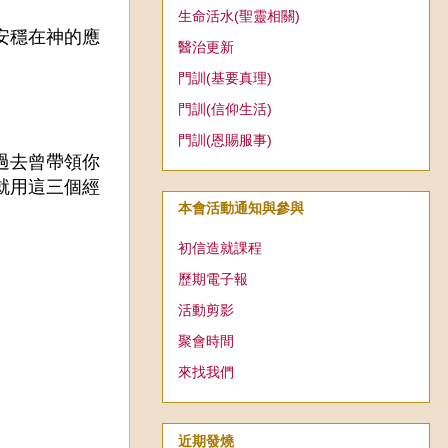
生命活水(聖靈相關)
安穩在神的應
醫治更新
門訓(基要真理)
門訓(信仰生活)
門訓(恩賜服事)
過去曾帶領你
就用這三個經
本會活動通知與參與
初信造就課程
歷期電子報
活動剪影
聚會時間
來找我們
近期發燒