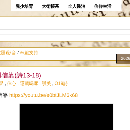
兒少培育
大衛帳幕
全人醫治
信仰生活
主題)影音
/
奉獻支持
202
靠(詩13-18)
聲
,
信心
,
隱藏嗎哪
,
讚美
,
O19詩
信靠 
https://youtu.be/e0btJLM6k68