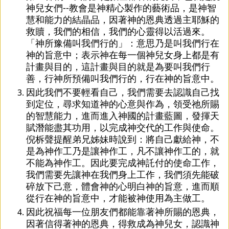
神兒女們--教會是神精心製作的藝術品，是神智
慧和能力的結晶品，因著神的恩典透過主耶穌的
救贖，我們的相信，我們的心靈得以活過來。
「神所豫備叫我們行的」：意思乃是叫我們行在
神的旨意中；表示神在每一個神兒女身上都是有
計畫與目的，這計畫與目的就是為要叫我們行
善，行神所預備叫我們行的，行在神的旨意中。
因此我們不要輕看自己，我們需要去認識自己找
到定位，尋求知道神的心意與作為，領受祂所賜
的智慧能力，進而進入神國的計畫藍圖，發揮天
賦潛能盡其功用，以完成神交代的工作與使命。
倪柝聲提醒弟兄姊妹時說到：將自己獻給神，不
是為神作工乃是讓神作工，凡不讓神作工的，就
不能為神作工。因此要完成神託付的使命工作，
我們需要先讓神在我們身上工作，我們須先能破
碎放下己意，體會神的心明白神的旨意，進而順
從行在神的旨意中，才能被神使用為主做工。
因此祝福每一位朋友們都能靠著神所賜的恩典，
因著信得著神的恩典，得救成為神兒女，認識神