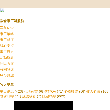
教會事工與服務
異象使命
事工策略
事工報導
關心支持
事工歷史
活動翦影
社區方案
校園關懷
兒少逃城
牧人樂章
主日信息
(423)
代禱家書
(6)
信仰QA
(71)
心靈微聲
(86)
牧人心語
(168)
老爹叮嚀
(74)
認識牧者
(7)
隱藏嗎哪
(663)