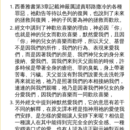
西番雅書第3章記載神嚴厲譴責耶路撒冷的各種
罪惡，祂勸告等待以色列的復興，也說到了未來
的拯救與復興，神的子民要為神的拯救而歡欣。
經文中講到了神歡欣喜樂的理由，神必因「你」
也就是神的兒女而歡欣喜樂，默然愛我們，且因
「你」神的兒女的喜樂而歡呼，所以天父、基督
不是因我們的所作，我們的行為、表現來愛我
們，而是因著我們的所是、我們神兒女的身分來
接納、愛我們。當我們來到天父面前的時候，許
多時候是帶著全身的瘡疤、罪的臭氣，身上帶著
苦毒、污穢。天父並沒有對我們說要先去洗乾淨
再來就近祂，祂乃是照著我們的本相接納我們，
連連的與我們親嘴，祂乃是因著我們神兒女的身
分愛我們，因我們的喜樂而一同歡欣喜樂，
另外經文中提到神默然愛我們，它的意思有若干
不同的解釋，在原文譯本裡是指神用祂的愛使我
們安靜。是怎樣的愛能讓人安靜下來呢？相信是
一種讓人在其中能得到完完全全的安全感、一種
安穩港口式的愛。也有人認為這正顯示神對百姓