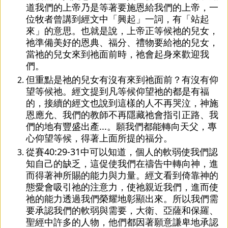
道我們的上帝乃是等著要施恩給我們的上帝，一
位牧者曾講到經文中「興起」一詞，有「站起
來」的意思。也就是說，上帝正等候祂的兒女，
祂準備美好的恩典、福分、禮物要給祂的兒女，
當祂的兒女來到祂面前時，祂會起身來歡迎我
們。
但重點是祂的兒女有沒有來到祂面前？有沒有仰
望等候祂。經文提到凡等候仰望祂的都是有福
的，接續的經文也說到這樣的人不再哭泣，神施
恩應允、我們的教師不再隱藏祂會指引正路、我
們的地有豐盛出產...。願我們都能轉向天父，專
心仰望等候，得著上面所提的福分。
從賽40:29-31中可以知道，個人的軟弱使我們認
知自己的缺乏，這促使我們在禱告中轉向神，進
而得著神所賜的能力與力量。經文看到倚靠神的
態愛會吸引祂的注意力，使祂親近我們，進而使
祂的能力透過我們榮耀地彰顯出來。所以我們需
要承認我們的軟弱與需要，大衛、亞薩和保羅、
聖經中許多的人物，他們都因著願意謙卑地承認