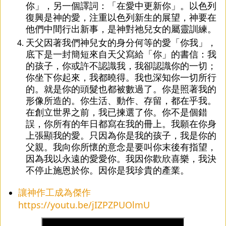
你」，另一個譯詞：「在愛中更新你」。以色列
復興是神的愛，注重以色列新生的展望，神要在
他們中間行出新事，是神對祂兒女的屬靈訓練。
天父因著我們神兒女的身分何等的愛「你我」，
底下是一封簡短來自天父寫給「你」的書信：我
的孩子，你或許不認識我，我卻認識你的一切；
你坐下你起來，我都曉得。我也深知你一切所行
的。就是你的頭髮也都被數過了。你是照著我的
形像所造的。你生活、動作、存留，都在乎我。
在創立世界之前，我已揀選了你。你不是個錯
誤，你所有的年日都寫在我的冊上。我願在你身
上張顯我的愛。只因為你是我的孩子，我是你的
父親。我向你所懷的意念是要叫你末後有指望，
因為我以永遠的愛愛你。我因你歡欣喜樂，我決
不停止施恩於你。因你是我珍貴的產業。
讓神作工成為傑作
https://youtu.be/jIZPZPUOlmU