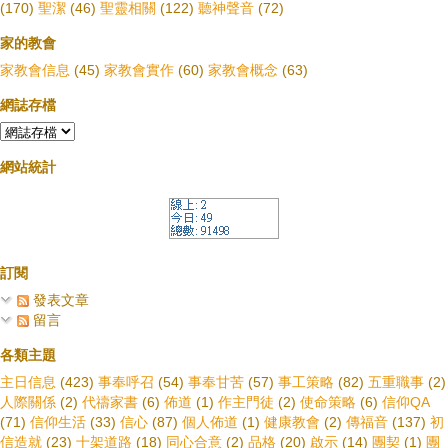
(170)
聖潔
(46)
聖靈相關
(122)
聽神聲音
(72)
家的教會
家教會信息
(45)
家教會實作
(60)
家教會概念
(63)
網誌存檔
網站統計
訂閱
發表文章
留言
各類主題
主日信息
(423)
事奉呼召
(54)
事奉甘苦
(57)
事工策略
(82)
五重職事
(2)
人際關係
(2)
代禱家書
(6)
佈道
(1)
作主門徒
(2)
使命策略
(6)
信仰QA
(71)
信仰生活
(33)
信心
(87)
個人佈道
(1)
健康教會
(2)
傳福音
(137)
初
信造就
(23)
十架道路
(18)
同心合意
(2)
品格
(20)
啟示
(14)
團契
(1)
團