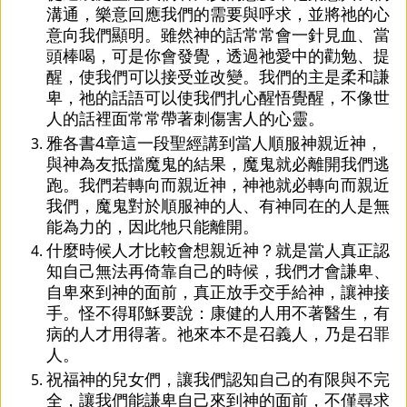
溝通，樂意回應我們的需要與呼求，並將祂的心
意向我們顯明。雖然神的話常常會一針見血、當
頭棒喝，可是你會發覺，透過祂愛中的勸勉、提
醒，使我們可以接受並改變。我們的主是柔和謙
卑，祂的話語可以使我們扎心醒悟覺醒，不像世
人的話裡面常常帶著刺傷害人的心靈。
雅各書4章這一段聖經講到當人順服神親近神，
與神為友抵擋魔鬼的結果，魔鬼就必離開我們逃
跑。我們若轉向而親近神，神祂就必轉向而親近
我們，魔鬼對於順服神的人、有神同在的人是無
能為力的，因此牠只能離開。
什麼時候人才比較會想親近神？就是當人真正認
知自己無法再倚靠自己的時候，我們才會謙卑、
自卑來到神的面前，真正放手交手給神，讓神接
手。怪不得耶穌要說：康健的人用不著醫生，有
病的人才用得著。祂來本不是召義人，乃是召罪
人。
祝福神的兒女們，讓我們認知自己的有限與不完
全，讓我們能謙卑自己來到神的面前，不僅尋求