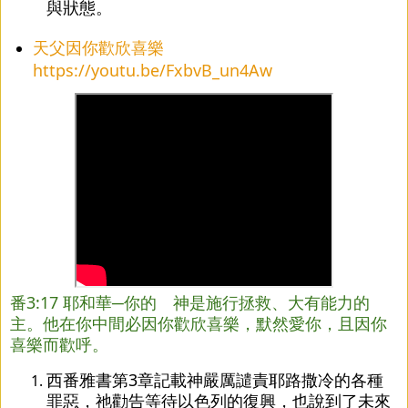
與狀態。
天父因你歡欣喜樂
https://youtu.be/FxbvB_un4Aw
番3:17 耶和華─你的 神是施行拯救、大有能力的
主。他在你中間必因你歡欣喜樂，默然愛你，且因你
喜樂而歡呼。
西番雅書第3章記載神嚴厲譴責耶路撒冷的各種
罪惡，祂勸告等待以色列的復興，也說到了未來