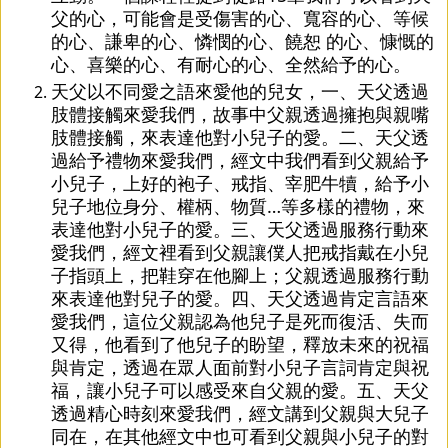
父的心，可能會是受傷害的心、寬容的心、等候
的心、謙卑的心、憐憫的心、饒恕 的心、慷慨的
心、喜樂的心、有耐心的心、全然給予的心。
天父以不同愛之語來愛他的兒女，一、天父透過
肢體接觸來愛我們，故事中父親透過擁抱與親嘴
肢體接觸，來表達他對小兒子的愛。二、天父透
過給予禮物來愛我們，經文中我們看到父親給予
小兒子，上好的袍子、戒指、宰肥牛犢，給予小
兒子地位身分、權柄、物質…等多樣的禮物，來
表達他對小兒子的愛。三、天父透過服務行動來
愛我們，經文裡看到父親讓僕人把戒指戴在小兒
子指頭上，把鞋穿在他腳上；父親透過服務行動
來表達他對兒子的愛。四、天父透過肯定言語來
愛我們，這位父親認為他兒子是死而復活、失而
又得，他看到了他兒子的盼望，釋放未來的祝福
與肯定，透過在眾人面前對小兒子言詞肯定與祝
福，讓小兒子可以感受來自父親的愛。五、天父
透過精心時刻來愛我們，經文講到父親與大兒子
同在，在其他經文中也可看到父親與小兒子的對