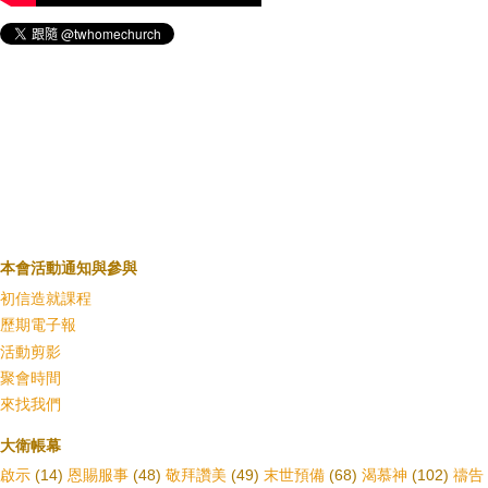
本會活動通知與參與
初信造就課程
歷期電子報
活動剪影
聚會時間
來找我們
大衛帳幕
啟示
(14)
恩賜服事
(48)
敬拜讚美
(49)
末世預備
(68)
渴慕神
(102)
禱告