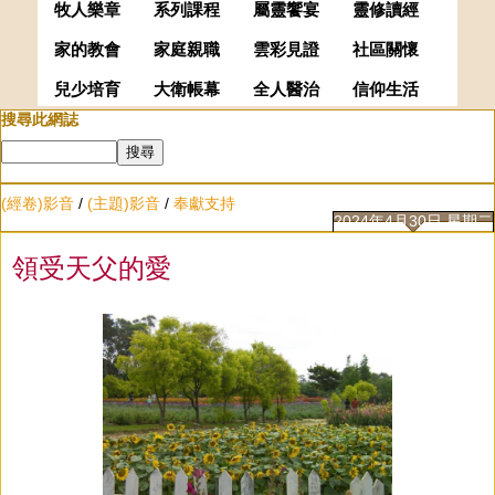
牧人樂章
系列課程
屬靈饗宴
靈修讀經
家的教會
家庭親職
雲彩見證
社區關懷
兒少培育
大衛帳幕
全人醫治
信仰生活
搜尋此網誌
(經卷)影音
/
(主題)影音
/
奉獻支持
2024年4月30日 星期二
領受天父的愛