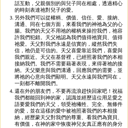
話互動，父親個別的與兒子同在相處，透過精心
的時刻表達祂對兒子的愛。
另外我們可以從權柄、價值、信任、愛、接納、
溝通、同在七個方面，來看我們的神祂為父的心
腸。我們的天父不用祂的權柄來操控我們，祂容
許我們犯錯。天父祂認為我們值得祂寶貝、值得
祂愛。天父對我們永遠是信實的，縱然我們失
信，祂仍是可信的。天父喜愛靠近我們，喜愛與
我們親近。天父在基督裡，已經照著我們的本相
接納我們。我們不需要藉著表現，來得著祂的接
納。天父樂意與我們溝通，回應我們的需要，並
將祂的心意向我們顯明。天父永遠與我們同在，
一刻都不離開我們。
還在外的朋友們，不要再流浪趕快回家吧！祝福
我們都能回到神的家，認識並經歷這位用足愛之
語要愛我們的天父，領受祂犧牲、完全、無條件
的愛，並在這樣的愛中被祂照著我們的本相接
納，經歷蒙天父對我們的尊重、看我們為寶貝、
有價值，在神的家中恢復神兒女真正應有的身分