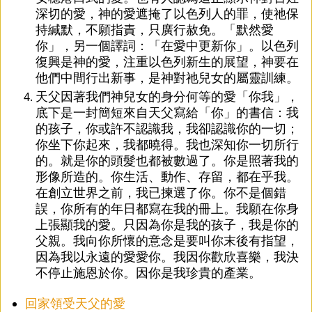
深切的愛，神的愛遮掩了以色列人的罪，使祂保
持緘默，不願指責，只廣行赦免。「默然愛
你」，另一個譯詞：「在愛中更新你」。以色列
復興是神的愛，注重以色列新生的展望，神要在
他們中間行出新事，是神對祂兒女的屬靈訓練。
天父因著我們神兒女的身分何等的愛「你我」，
底下是一封簡短來自天父寫給「你」的書信：我
的孩子，你或許不認識我，我卻認識你的一切；
你坐下你起來，我都曉得。我也深知你一切所行
的。就是你的頭髮也都被數過了。你是照著我的
形像所造的。你生活、動作、存留，都在乎我。
在創立世界之前，我已揀選了你。你不是個錯
誤，你所有的年日都寫在我的冊上。我願在你身
上張顯我的愛。只因為你是我的孩子，我是你的
父親。我向你所懷的意念是要叫你末後有指望，
因為我以永遠的愛愛你。我因你歡欣喜樂，我決
不停止施恩於你。因你是我珍貴的產業。
回家領受天父的愛