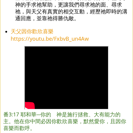
神的手求祂幫助，更讓我們尋求祂的面、尋求
祂，與天父有真實的相交互動，經歷祂即時的溝
通回應，並靠祂得勝仇敵。
天父因你歡欣喜樂
https://youtu.be/FxbvB_un4Aw
番3:17 耶和華─你的 神是施行拯救、大有能力的
主。他在你中間必因你歡欣喜樂，默然愛你，且因你
喜樂而歡呼。