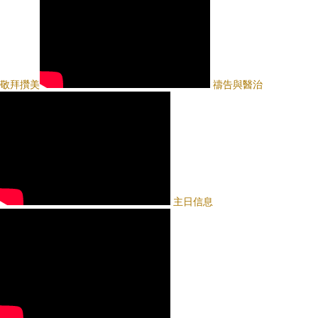
敬拜攢美
禱告與醫治
主日信息