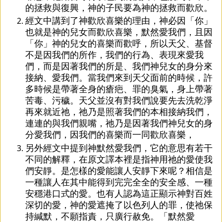
的拯救與復興，神的子民要為神的拯救而歡欣。
經文中講到了神歡欣喜樂的理由，神必因「你」
也就是神的兒女而歡欣喜樂，默然愛我們，且因
「你」神的兒女的喜樂而歡呼，所以天父、基督
不是因我們的所作，我們的行為、表現來愛我
們，而是因著我們的所是、我們神兒女的身分來
接納、愛我們。當我們來到天父面前的時候，許
多時候是帶著全身的瘡疤、罪的臭氣，身上帶著
苦毒、污穢。天父並沒有對我們說要先去洗乾淨
再來就近祂，祂乃是照著我們的本相接納我們，
連連的與我們親嘴，祂乃是因著我們神兒女的身
分愛我們，因我們的喜樂而一同歡欣喜樂，
另外經文中提到神默然愛我們，它的意思有若干
不同的解釋，在原文譯本裡是指神用祂的愛使我
們安靜。是怎樣的愛能讓人安靜下來呢？相信是
一種讓人在其中能得到完完全全的安全感、一種
安穩港口式的愛。也有人認為這正顯示神對百姓
深切的愛，神的愛遮掩了以色列人的罪，使祂保
持緘默，不願指責，只廣行赦免。「默然愛