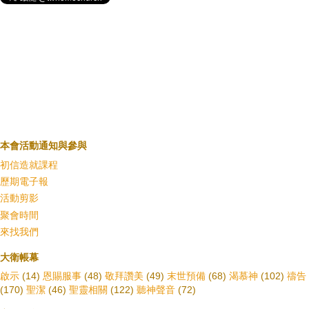
本會活動通知與參與
初信造就課程
歷期電子報
活動剪影
聚會時間
來找我們
大衛帳幕
啟示
(14)
恩賜服事
(48)
敬拜讚美
(49)
末世預備
(68)
渴慕神
(102)
禱告
(170)
聖潔
(46)
聖靈相關
(122)
聽神聲音
(72)