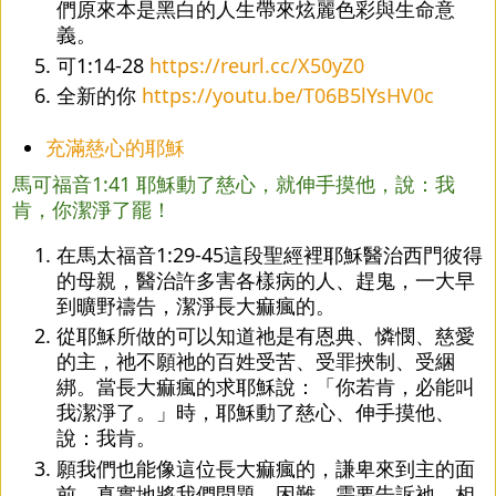
們原來本是黑白的人生帶來炫麗色彩與生命意
義。
可1:14-28 
https://reurl.cc/X50yZ0
全新的你 
https://youtu.be/T06B5lYsHV0c
充滿慈心的耶穌
馬可福音1:41 耶穌動了慈心，就伸手摸他，說：我
肯，你潔淨了罷！
在馬太福音1:29-45這段聖經裡耶穌醫治西門彼得
的母親，醫治許多害各樣病的人、趕鬼，一大早
到曠野禱告，潔淨長大痲瘋的。
從耶穌所做的可以知道祂是有恩典、憐憫、慈愛
的主，祂不願祂的百姓受苦、受罪挾制、受綑
綁。當長大痲瘋的求耶穌說：「你若肯，必能叫
我潔淨了。」時，耶穌動了慈心、伸手摸他、
說：我肯。
願我們也能像這位長大痲瘋的，謙卑來到主的面
前，真實地將我們問題、困難、需要告訴祂，相