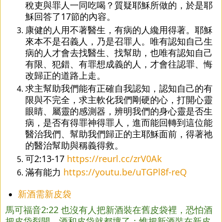
稅吏與罪人一同吃喝？質疑耶穌所做的，於是耶
穌回答了17節的內容。
康健的人用不著醫生，有病的人纔用得著。耶穌
來本不是召義人，乃是召罪人。唯有認知自己生
病的人才會去找醫生、找幫助，也唯有認知自己
有限、犯錯、有罪想成義的人，才會往認罪、悔
改歸正的道路上走。
求主幫助我們能有正確自我認知，認知自己的有
限與不完全，求主軟化我們剛硬的心，打開心靈
眼睛、屬靈的感測器，辨明我們的身心靈是否生
病，是否有得罪神得罪人，進而能回轉到這位能
醫治我們、幫助我們歸正的主耶穌面前，得著祂
的醫治幫助與稱義得救。
可2:13-17 
https://reurl.cc/zrV0Ak
滿有能力 
https://youtu.be/uTGPl8f-reQ
新酒需新皮袋
馬可福音2:22 也沒有人把新酒裝在舊皮袋裡，恐怕酒
把皮袋裂開，酒和皮袋就都壞了；惟把新酒裝在新皮