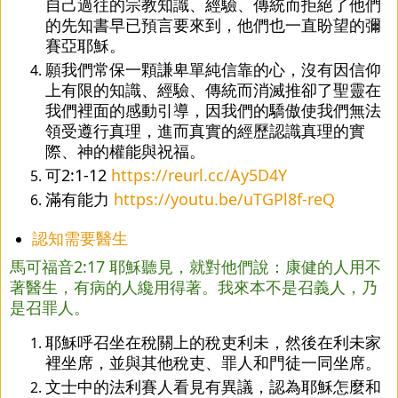
自己過往的宗教知識、經驗、傳統而拒絕了他們
的先知書早已預言要來到，他們也一直盼望的彌
賽亞耶穌。
願我們常保一顆謙卑單純信靠的心，沒有因信仰
上有限的知識、經驗、傳統而消滅推卻了聖靈在
我們裡面的感動引導，因我們的驕傲使我們無法
領受遵行真理，進而真實的經歷認識真理的實
際、神的權能與祝福。
可2:1-12 
https://reurl.cc/Ay5D4Y
滿有能力 
https://youtu.be/uTGPl8f-reQ
認知需要醫生
馬可福音2:17 耶穌聽見，就對他們說：康健的人用不
著醫生，有病的人纔用得著。我來本不是召義人，乃
是召罪人。
耶穌呼召坐在稅關上的稅吏利未，然後在利未家
裡坐席，並與其他稅吏、罪人和門徒一同坐席。
文士中的法利賽人看見有異議，認為耶穌怎麼和