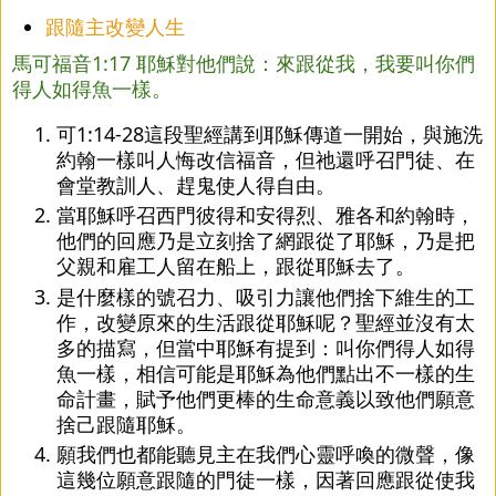
跟隨主改變人生
馬可福音1:17 耶穌對他們說：來跟從我，我要叫你們
得人如得魚一樣。
可1:14-28這段聖經講到耶穌傳道一開始，與施洗
約翰一樣叫人悔改信福音，但祂還呼召門徒、在
會堂教訓人、趕鬼使人得自由。
當耶穌呼召西門彼得和安得烈、雅各和約翰時，
他們的回應乃是立刻捨了網跟從了耶穌，乃是把
父親和雇工人留在船上，跟從耶穌去了。
是什麼樣的號召力、吸引力讓他們捨下維生的工
作，改變原來的生活跟從耶穌呢？聖經並沒有太
多的描寫，但當中耶穌有提到：叫你們得人如得
魚一樣，相信可能是耶穌為他們點出不一樣的生
命計畫，賦予他們更棒的生命意義以致他們願意
捨己跟隨耶穌。
願我們也都能聽見主在我們心靈呼喚的微聲，像
這幾位願意跟隨的門徒一樣，因著回應跟從使我