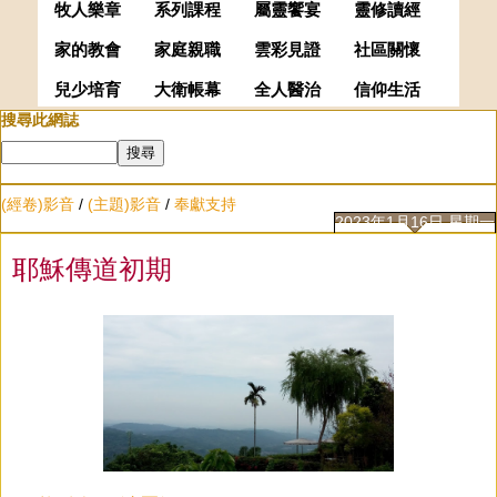
牧人樂章
系列課程
屬靈饗宴
靈修讀經
家的教會
家庭親職
雲彩見證
社區關懷
兒少培育
大衛帳幕
全人醫治
信仰生活
搜尋此網誌
(經卷)影音
/
(主題)影音
/
奉獻支持
2023年1月16日 星期一
耶穌傳道初期