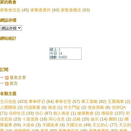
家的教會
家教會信息
(45)
家教會實作
(60)
家教會概念
(63)
網誌存檔
網站統計
訂閱
發表文章
留言
各類主題
主日信息
(423)
事奉呼召
(54)
事奉甘苦
(57)
事工策略
(82)
五重職事
(2)
人際關係
(2)
代禱家書
(6)
佈道
(1)
作主門徒
(2)
使命策略
(6)
信仰QA
(71)
信仰生活
(33)
信心
(87)
個人佈道
(1)
健康教會
(2)
傳福音
(137)
初
信造就
(23)
十架道路
(18)
同心合意
(2)
品格
(20)
啟示
(14)
團契
(1)
團
隊服事
(59)
大使命
(3)
天國使者
(4)
天國文化
(49)
天父的心
(77)
天父的
愛
(16)
婚姻兩性
(19)
家庭
(93)
家教會信息
(45)
家教會實作
(60)
家教