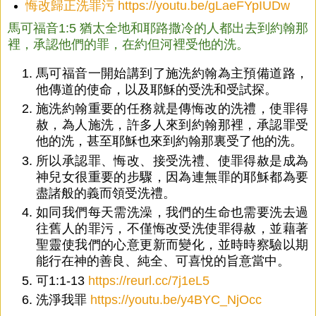
悔改歸正洗罪污
https://youtu.be/gLaeFYpIUDw
馬可福音1:5 猶太全地和耶路撒冷的人都出去到約翰那
裡，承認他們的罪，在約但河裡受他的洗。
馬可福音一開始講到了施洗約翰為主預備道路，
他傳道的使命，以及耶穌的受洗和受試探。
施洗約翰重要的任務就是傳悔改的洗禮，使罪得
赦，為人施洗，許多人來到約翰那裡，承認罪受
他的洗，甚至耶穌也來到約翰那裏受了他的洗。
所以承認罪、悔改、接受洗禮、使罪得赦是成為
神兒女很重要的步驟，因為連無罪的耶穌都為要
盡諸般的義而領受洗禮。
如同我們每天需洗澡，我們的生命也需要洗去過
往舊人的罪污，不僅悔改受洗使罪得赦，並藉著
聖靈使我們的心意更新而變化，並時時察驗以期
能行在神的善良、純全、可喜悅的旨意當中。
可1:1-13
https://reurl.cc/7j1eL5
洗淨我罪
https://youtu.be/y4BYC_NjOcc