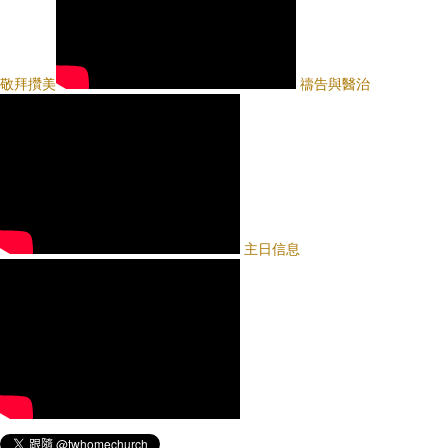
敬拜攢美
禱告與醫治
主日信息