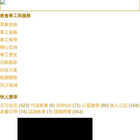
教會事工與服務
異象使命
事工策略
事工報導
關心支持
事工歷史
活動翦影
社區方案
校園關懷
兒少逃城
牧人樂章
主日信息
(423)
代禱家書
(6)
信仰QA
(71)
心靈微聲
(86)
牧人心語
(168)
老爹叮嚀
(74)
認識牧者
(7)
隱藏嗎哪
(663)