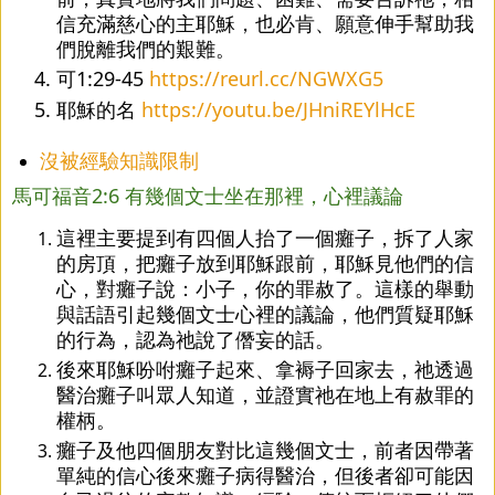
信充滿慈心的主耶穌，也必肯、願意伸手幫助我
們脫離我們的艱難。
可1:29-45 
https://reurl.cc/NGWXG5
耶穌的名 
https://youtu.be/JHniREYlHcE
沒被經驗知識限制
馬可福音2:6 有幾個文士坐在那裡，心裡議論
這裡主要提到有四個人抬了一個癱子，拆了人家
的房頂，把癱子放到耶穌跟前，耶穌見他們的信
心，對癱子說：小子，你的罪赦了。這樣的舉動
與話語引起幾個文士心裡的議論，他們質疑耶穌
的行為，認為祂說了僭妄的話。
後來耶穌吩咐癱子起來、拿褥子回家去，祂透過
醫治癱子叫眾人知道，並證實祂在地上有赦罪的
權柄。
癱子及他四個朋友對比這幾個文士，前者因帶著
單純的信心後來癱子病得醫治，但後者卻可能因