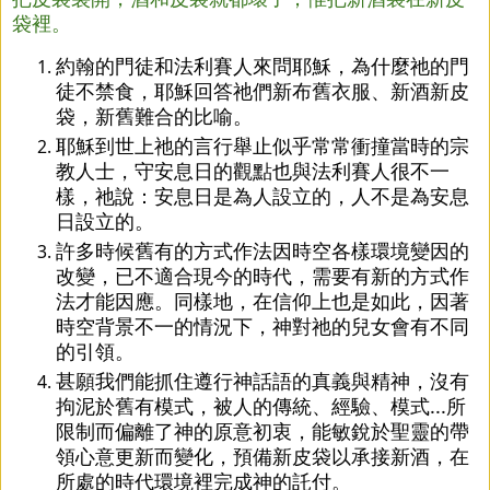
袋裡。
約翰的門徒和法利賽人來問耶穌，為什麼祂的門
徒不禁食，耶穌回答祂們新布舊衣服、新酒新皮
袋，新舊難合的比喻。
耶穌到世上祂的言行舉止似乎常常衝撞當時的宗
教人士，守安息日的觀點也與法利賽人很不一
樣，祂說：安息日是為人設立的，人不是為安息
日設立的。
許多時候舊有的方式作法因時空各樣環境變因的
改變，已不適合現今的時代，需要有新的方式作
法才能因應。同樣地，在信仰上也是如此，因著
時空背景不一的情況下，神對祂的兒女會有不同
的引領。
甚願我們能抓住遵行神話語的真義與精神，沒有
拘泥於舊有模式，被人的傳統、經驗、模式...所
限制而偏離了神的原意初衷，能敏銳於聖靈的帶
領心意更新而變化，預備新皮袋以承接新酒，在
所處的時代環境裡完成神的託付。