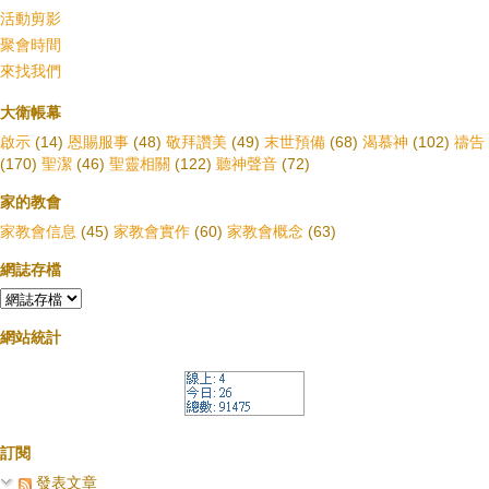
活動剪影
聚會時間
來找我們
大衛帳幕
啟示
(14)
恩賜服事
(48)
敬拜讚美
(49)
末世預備
(68)
渴慕神
(102)
禱告
(170)
聖潔
(46)
聖靈相關
(122)
聽神聲音
(72)
家的教會
家教會信息
(45)
家教會實作
(60)
家教會概念
(63)
網誌存檔
網站統計
訂閱
發表文章