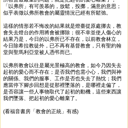
「以弗所」有可羨慕的，放鬆，投擲，滿意的意思；
似乎表徵以弗所教會的屬靈情況已經有所鬆弛。
這樣的情形若不悔改的結果就是燈臺從原處挪去，教
會失去燈台的作用將會被挪除；很不幸並使人傷心的
結果乃是，今日的以弗所已不存在，以前教會林立，
今日除希拉教徒外，已不再有基督教會，只有聖約翰
堂與聖馬利亞堂被人憑弔而已。
以弗所教會以往是屬光景極高的教會，如今乃因失去
起初的愛心而不存在；是否我們也需小心，我們與神
的關係、我們的服事、工作是否也失去了熱忱；我們
應當停下腳步回想是從那裡墜落的，是哪裡走偏了，
是否容讓一些人事物取代了起初的動機，這些東西讓
我們墜落、把起初的愛心離棄了。
(看福音書房「教會的正統」有感)