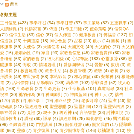
留言
各類主題
主日信息
(423)
事奉呼召
(54)
事奉甘苦
(57)
事工策略
(82)
五重職事
(2)
人際關係
(2)
代禱家書
(6)
佈道
(1)
作主門徒
(2)
使命策略
(6)
信仰QA
(71)
信仰生活
(33)
信心
(87)
個人佈道
(1)
健康教會
(2)
傳福音
(137)
初
信造就
(23)
十架道路
(18)
同心合意
(2)
品格
(20)
啟示
(14)
團契
(1)
團
隊服事
(59)
大使命
(3)
天國使者
(4)
天國文化
(49)
天父的心
(77)
天父的
愛
(16)
婚姻兩性
(19)
家庭
(93)
家教會信息
(45)
家教會實作
(60)
家教
會概念
(63)
家的教會
(2)
彼此相愛
(4)
心得筆記
(183)
心靈微聲
(86)
恩
賜服事
(48)
悔改
(3)
情緒處理
(1)
愛修園學習
(74)
憂鬱
(5)
救贖
(3)
教
會增長
(3)
教會建造
(5)
教會生活
(4)
教會管理
(2)
教牧
(4)
教養
(2)
敬
拜讚美
(49)
末世預備
(68)
本站影音
(2)
核心價值
(40)
榮耀神
(3)
權能傳
道
(2)
活出信仰
(4)
活動翦影
(139)
渴慕神
(102)
爭戰得勝
(52)
牧人心
語
(168)
生命教育
(22)
生命更新
(7)
生命根基
(101)
真道追尋
(33)
社區
祝福
(30)
祂的作為
(62)
神國原則
(1)
神國藍圖
(9)
神工人
(2)
禱告
(170)
管教
(2)
網路事工
(19)
網路科技
(15)
老爹叮嚀
(74)
聖潔
(46)
聖
經研讀
(212)
聖經經卷
(6)
聖靈恩賜
(3)
聖靈相關
(122)
聖靈第四波
(2)
聽神聲音
(72)
見證
(3)
親子
(6)
親近神
(5)
言語智慧
(33)
討神喜悅
(1)
認識牧者
(7)
課程
(60)
謙卑
(4)
讀經原則
(28)
轉化信息
(45)
醫治釋放
(96)
金錢管理
(10)
門徒訓練
(126)
關係經營
(56)
關於我們
(17)
隱藏嗎
哪
(663)
靈修
(7)
青少復興
(45)
青少關懷培育
(146)
領袖塑造
(110)
饒