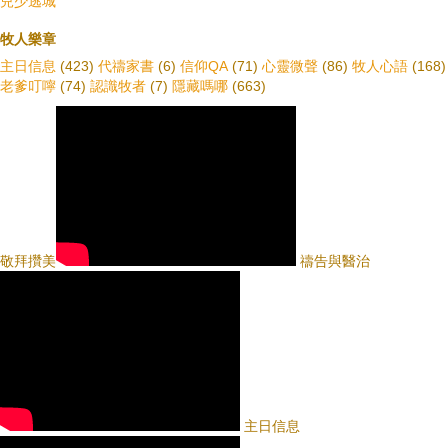
兒少逃城
牧人樂章
主日信息
(423)
代禱家書
(6)
信仰QA
(71)
心靈微聲
(86)
牧人心語
(168)
老爹叮嚀
(74)
認識牧者
(7)
隱藏嗎哪
(663)
敬拜攢美
禱告與醫治
主日信息