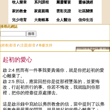
牧人樂章
系列課程
屬靈饗宴
靈修讀經
家的教會
家庭親職
雲彩見證
社區關懷
兒少培育
大衛帳幕
全人醫治
信仰生活
搜尋此網誌
(經卷)影音
/
(主題)影音
/
奉獻支持
2017年8月8日 星期二
起初的愛心
啟 2:4 然而有一件事我要責備你，就是你把起初的愛
心離棄了。
啟 2:5 所以，應當回想你是從那裡墜落的，並要悔
改，行起初所行的事。你若不悔改，我就臨到你那
裡，把你的燈臺從原處挪去。
這是啟示錄中寫給以弗所教會的信，當中提到了以弗
所教會最嚴重的問題，就是把起初的愛心離棄了；