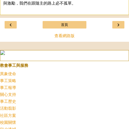
與激勵，我們在跟隨主的路上必不孤單。
‹
›
首頁
查看網路版
教會事工與服務
異象使命
事工策略
事工報導
關心支持
事工歷史
活動翦影
社區方案
校園關懷