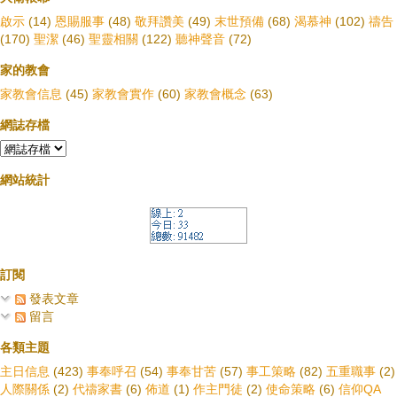
啟示
(14)
恩賜服事
(48)
敬拜讚美
(49)
末世預備
(68)
渴慕神
(102)
禱告
(170)
聖潔
(46)
聖靈相關
(122)
聽神聲音
(72)
家的教會
家教會信息
(45)
家教會實作
(60)
家教會概念
(63)
網誌存檔
網站統計
訂閱
發表文章
留言
各類主題
主日信息
(423)
事奉呼召
(54)
事奉甘苦
(57)
事工策略
(82)
五重職事
(2)
人際關係
(2)
代禱家書
(6)
佈道
(1)
作主門徒
(2)
使命策略
(6)
信仰QA