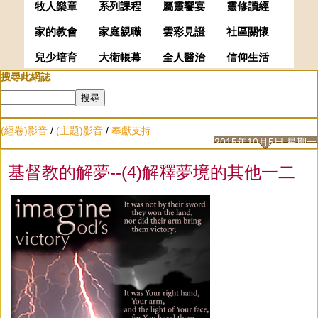
牧人樂章
系列課程
屬靈饗宴
靈修讀經
家的教會
家庭親職
雲彩見證
社區關懷
兒少培育
大衛帳幕
全人醫治
信仰生活
搜尋此網誌
(經卷)影音
/
(主題)影音
/
奉獻支持
2015年10月5日 星期一
基督教的解夢--(4)解釋夢境的其他一二