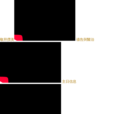
敬拜攢美
禱告與醫治
主日信息