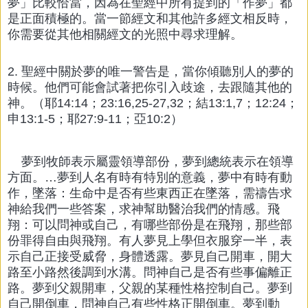
夢」比較恰當，因為在聖經中所有提到的「作夢」都
是正面積極的。當一節經文和其他許多經文相反時，
你需要從其他相關經文的光照中尋求理解。
2. 聖經中關於夢的唯一警告是，當你傾聽別人的夢的
時候。他們可能會試著把你引入歧途，去跟隨其他的
神。（耶14:14；23:16,25-27,32；結13:1,7；12:24；
申13:1-5；耶27:9-11；亞10:2）
夢到牧師表示屬靈領導部份，夢到總統表示在領導
方面。…夢到人名有時有特別的意義，夢中有時有動
作，墜落：生命中是否有些東西正在墜落，需禱告求
神給我們一些答案，求神幫助醫治我們的情感。飛
翔：可以問神或自己，有哪些部份是在飛翔，那些部
份罪得自由與飛翔。有人夢見上學但衣服穿一半，表
示自己正接受威脅，身體透露。夢見自己開車，開大
路至小路然後調到水溝。問神自己是否有些事偏離正
路。夢到父親開車，父親的某種性格控制自己。夢到
自己開倒車，問神自己有些性格正開倒車。夢到動