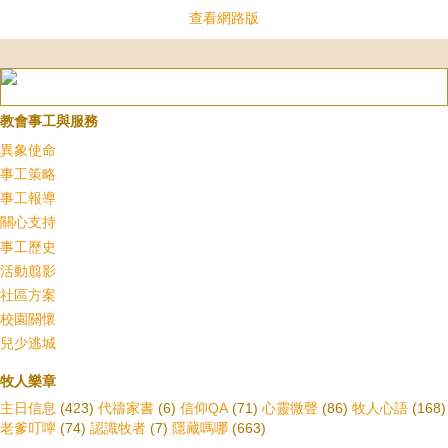
查看網路版
教會事工與服務
異象使命
事工策略
事工報導
關心支持
事工歷史
活動翦影
社區方案
校園關懷
兒少逃城
牧人樂章
主日信息
(423)
代禱家書
(6)
信仰QA
(71)
心靈微聲
(86)
牧人心語
(168)
老爹叮嚀
(74)
認識牧者
(7)
隱藏嗎哪
(663)