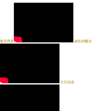
敬拜攢美
禱告與醫治
主日信息