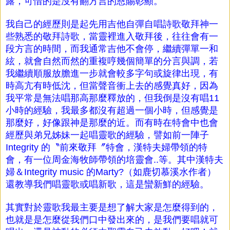
露，可惜的是沒有翻方言的恩賜彰顯。
我自己的經歷則是起先用吉他自彈自唱詩歌敬拜神一
些熟悉的敬拜詩歌，當靈裡進入敬拜後，往往會有一
段方言的時間，而我通常吉他不會停，繼續彈單一和
絃，就會自然而然的重複哼幾個簡單的分言與調，若
我繼續順服放膽進一步就會較多字句或旋律出現，有
時高亢有時低沈，但當聲音衝上去的感覺真好，因為
我平常是無法唱那高那麼釋放的，但我倒是沒有唱11
小時的經驗，我最多都沒有超過一個小時，但感覺是
那麼好，好像跟神是那麼的近。而有時在特會中也會
經歷與弟兄姊妹一起唱靈歌的經驗，譬如前一陣子
Integrity 的〝前來敬拜〞特會，漢特夫婦帶領的特
會，有一位周金海牧師帶領的培靈會..等。其中漢特夫
婦＆Integrity music 的Marty?（如鹿切慕溪水作者）
還教導我們唱靈歌或唱新歌，這是蠻新鮮的經驗。
其實對於靈歌我最主要是想了解大家是怎麼得到的，
也就是是怎麼從我們口中發出來的，是我們要唱就可