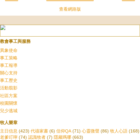
查看網路版
教會事工與服務
異象使命
事工策略
事工報導
關心支持
事工歷史
活動翦影
社區方案
校園關懷
兒少逃城
牧人樂章
主日信息
(423)
代禱家書
(6)
信仰QA
(71)
心靈微聲
(86)
牧人心語
(168)
老爹叮嚀
(74)
認識牧者
(7)
隱藏嗎哪
(663)