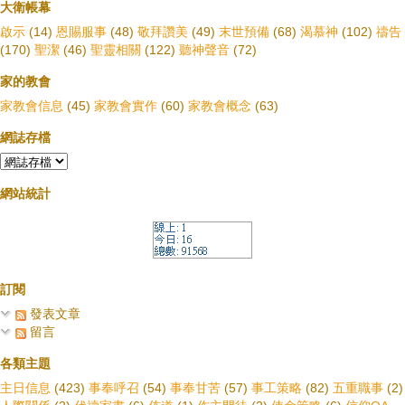
大衛帳幕
啟示
(14)
恩賜服事
(48)
敬拜讚美
(49)
末世預備
(68)
渴慕神
(102)
禱告
(170)
聖潔
(46)
聖靈相關
(122)
聽神聲音
(72)
家的教會
家教會信息
(45)
家教會實作
(60)
家教會概念
(63)
網誌存檔
網站統計
訂閱
發表文章
留言
各類主題
主日信息
(423)
事奉呼召
(54)
事奉甘苦
(57)
事工策略
(82)
五重職事
(2)