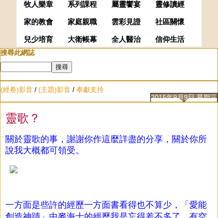
牧人樂章
系列課程
屬靈饗宴
靈修讀經
家的教會
家庭親職
雲彩見證
社區關懷
兒少培育
大衛帳幕
全人醫治
信仰生活
搜尋此網誌
(經卷)影音
/
(主題)影音
/
奉獻支持
2015年9月9日 星期三
靈歌？
關於靈歌的事，謝謝你作這麼詳盡的分享，關於你所
說我大概都可領受。
一方面是些許的經歷一方面書看得也不算少，「愛能
創造神蹟」中麥海士的經歷我是忘得差不多了，有空