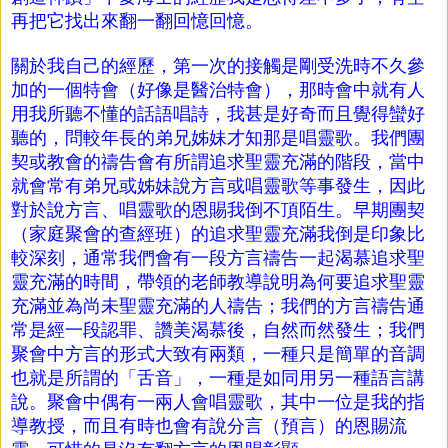
再把它找出來翻一翻回憶回憶。
關於我自己的經歷，第一次的接觸是剛受洗時不久參
加的一個特會（好像是醫治特會），那時會中就有人
用我所聽不懂的話語唱詩，我甚是好奇而且覺得蠻好
聽的，問較年長的弟兄姊妹才知那是唱靈歌。我們團
契或教會的禱告會有所謂追求聖靈充滿的階段，當中
就會常有弟兄或姊妹說方言或唱靈歌等事發生，因此
對於說方言、唱靈歌的恩賜我倒不頂陌生。早期團契
（家庭聚會的查經班）的追求聖靈充滿我倒是印象比
較深刻，通常我們會有一段方言禱告一起渴慕追求聖
靈充滿的時間，帶領的老師教導說明為何要追求聖靈
充滿並為尚未聖靈充滿的人禱告；我們的方言禱告通
常是經一段認罪、讚美渴慕後，自然而然發生；我們
聚會中方言的形式大致有兩類，一種只是簡單的音調
也就是所謂的「舌音」，一種是如同用另一種語言講
說。聚會中偶有一兩人會唱靈歌，其中一位是我的指
導教授，而且有時也會有說分言（預言）的恩賜流