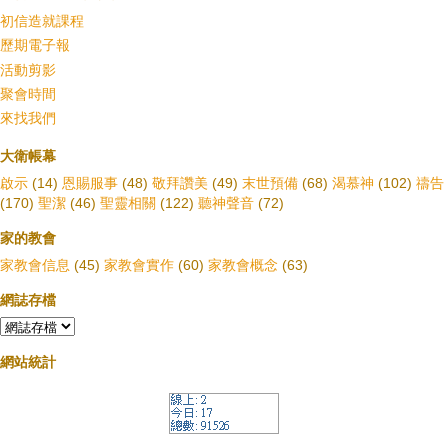
初信造就課程
歷期電子報
活動剪影
聚會時間
來找我們
大衛帳幕
啟示
(14)
恩賜服事
(48)
敬拜讚美
(49)
末世預備
(68)
渴慕神
(102)
禱告
(170)
聖潔
(46)
聖靈相關
(122)
聽神聲音
(72)
家的教會
家教會信息
(45)
家教會實作
(60)
家教會概念
(63)
網誌存檔
網站統計