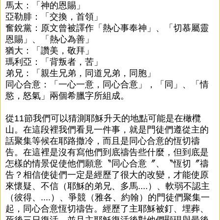
馬太：「神的恩賜」
亞勒腓：「交換，首領」
奮銳黨：原文曾被譯作「熱心事奉神」、「切慕屬靈
恩賜」、「熱心為善」
猶大：「讚美，敬拜」
瑪利亞：「背叛者，苦」
弟兄：「親生兄弟，同道兄弟，同胞」
同心合意：「一心一意，同心合意」，「同」、「情
慾，怒氣」兩個希臘字所組成。
從11節我們可以猜測耶穌升天的地點可能是在橄欖
山。在這段裡我們看見一件事，就是門徒們遵從主的
話聚集等候在耶路撒冷，而且是同心合意的恆切禱
告。在這裡是沒有寫他們到底禱告些什麼，但到底是
怎樣的情景促使他們願意〝同心合意〞、〝恆切〞禱
告？相信使徒們一定是經歷了很大的改變，才能使原
來懷疑、不信（耶穌的弟兄、多馬....）、軟弱不認主
（彼得、....）、爭競（雅各、約翰）的門徒們聚集一
起，同心合意恆切禱告。經歷了主耶穌被釘、埋葬、
死後三日復活，並且主耶穌復活後對他們顯現與最後