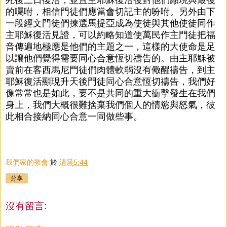
的囑咐，相信門徒們應當會切記主的吩咐。另外由下
一段經文門徒們揀選馬提亞成為使徒與其他使徒同作
主耶穌復活見證，可以約略知道使萬民作主門徒把福
音傳遍地極應是他們的主題之一，這樣的大使命是足
以讓他們覺得需要同心合意恆切禱告的。由主耶穌被
賣前在客西馬尼門徒們肉體軟弱沒有儆醒禱告，到主
耶穌復活顯現升天後門徒同心合意恆切禱告，我們好
像常常也是如此，要不是共同的重大衝擊發生在我們
身上，我們大概很難捨棄我們個人的情慾與怒氣，彼
此相合接納同心合意一同做些事。
我們家的教會
於
清晨5:44
分享
沒有留言: