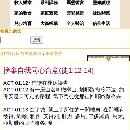
牧人樂章
系列課程
屬靈饗宴
靈修讀經
家的教會
家庭親職
雲彩見證
社區關懷
兒少培育
大衛帳幕
全人醫治
信仰生活
搜尋此網誌
(經卷)影音
/
(主題)影音
/
奉獻支持
2015年9月12日 星期六
捨棄自我同心合意(徒1:12-14)
ACT 01:12* 門徒在樓房禱告
ACT 01:12 有一座山名叫橄欖山, 離耶路撒冷不遠, 約
有安息日可走的路程. 當下門徒從那裡回耶路撒冷去.
ACT 01:13 進了城, 就上了所住的一間樓房. 在那裡有
彼得, 約翰, 雅各, 安得烈, 腓力, 多馬, 巴多羅買, 馬太,
亞勒腓的兒子雅各, 奮