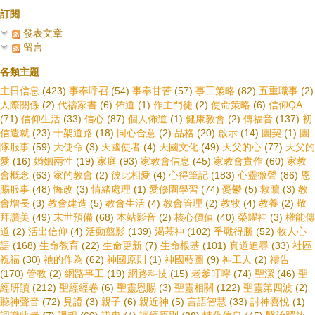
訂閱
發表文章
留言
各類主題
主日信息
(423)
事奉呼召
(54)
事奉甘苦
(57)
事工策略
(82)
五重職事
(2)
人際關係
(2)
代禱家書
(6)
佈道
(1)
作主門徒
(2)
使命策略
(6)
信仰QA
(71)
信仰生活
(33)
信心
(87)
個人佈道
(1)
健康教會
(2)
傳福音
(137)
初
信造就
(23)
十架道路
(18)
同心合意
(2)
品格
(20)
啟示
(14)
團契
(1)
團
隊服事
(59)
大使命
(3)
天國使者
(4)
天國文化
(49)
天父的心
(77)
天父的
愛
(16)
婚姻兩性
(19)
家庭
(93)
家教會信息
(45)
家教會實作
(60)
家教
會概念
(63)
家的教會
(2)
彼此相愛
(4)
心得筆記
(183)
心靈微聲
(86)
恩
賜服事
(48)
悔改
(3)
情緒處理
(1)
愛修園學習
(74)
憂鬱
(5)
救贖
(3)
教
會增長
(3)
教會建造
(5)
教會生活
(4)
教會管理
(2)
教牧
(4)
教養
(2)
敬
拜讚美
(49)
末世預備
(68)
本站影音
(2)
核心價值
(40)
榮耀神
(3)
權能傳
道
(2)
活出信仰
(4)
活動翦影
(139)
渴慕神
(102)
爭戰得勝
(52)
牧人心
語
(168)
生命教育
(22)
生命更新
(7)
生命根基
(101)
真道追尋
(33)
社區
祝福
(30)
祂的作為
(62)
神國原則
(1)
神國藍圖
(9)
神工人
(2)
禱告
(170)
管教
(2)
網路事工
(19)
網路科技
(15)
老爹叮嚀
(74)
聖潔
(46)
聖
經研讀
(212)
聖經經卷
(6)
聖靈恩賜
(3)
聖靈相關
(122)
聖靈第四波
(2)
聽神聲音
(72)
見證
(3)
親子
(6)
親近神
(5)
言語智慧
(33)
討神喜悅
(1)