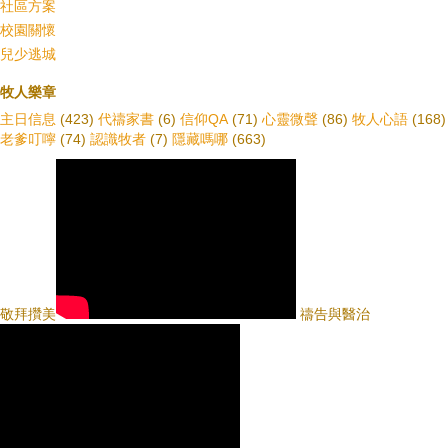
社區方案
校園關懷
兒少逃城
牧人樂章
主日信息
(423)
代禱家書
(6)
信仰QA
(71)
心靈微聲
(86)
牧人心語
(168)
老爹叮嚀
(74)
認識牧者
(7)
隱藏嗎哪
(663)
敬拜攢美
禱告與醫治