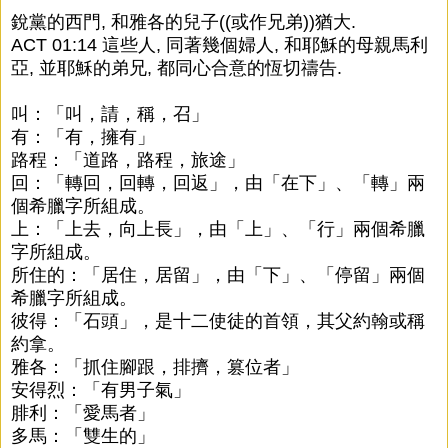
銳黨的西門, 和雅各的兒子((或作兄弟))猶大.
ACT 01:14 這些人, 同著幾個婦人, 和耶穌的母親馬利
亞, 並耶穌的弟兄, 都同心合意的恆切禱告.
叫：「叫，請，稱，召」
有：「有，擁有」
路程：「道路，路程，旅途」
回：「轉回，回轉，回返」，由「在下」、「轉」兩
個希臘字所組成。
上：「上去，向上長」，由「上」、「行」兩個希臘
字所組成。
所住的：「居住，居留」，由「下」、「停留」兩個
希臘字所組成。
彼得：「石頭」，是十二使徒的首領，其父約翰或稱
約拿。
雅各：「抓住腳跟，排擠，篡位者」
安得烈：「有男子氣」
腓利：「愛馬者」
多馬：「雙生的」