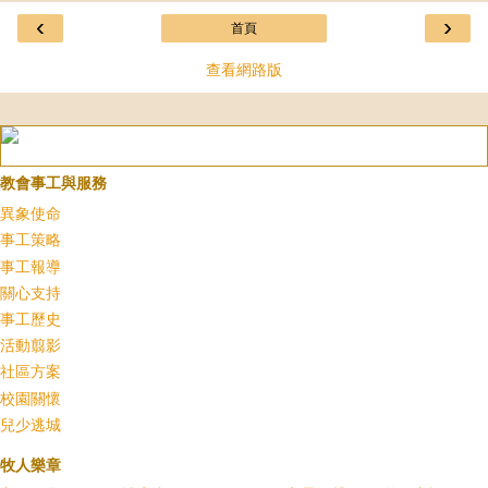
‹
›
首頁
查看網路版
教會事工與服務
異象使命
事工策略
事工報導
關心支持
事工歷史
活動翦影
社區方案
校園關懷
兒少逃城
牧人樂章