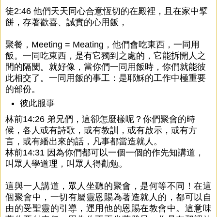
徒2:46 他們天天同心合意恆切的在殿裡，且在家中擘
餅，存著歡喜、誠實的心用飯，
聚餐，Meeting = Meating，他們會吃東西，一同用
飯。一同吃東西，是有它獨到之處的，它能拆開人之
間的隔閡。就好像，當你們一同用飯時，你們就能彼
此相交了。一同用飯的事工：是耶穌的工作中極重要
的部份。
彼此服事
林前14:26 弟兄們，這卻怎麼樣呢？你們聚會的時
候，各人或有詩歌，或有教訓，或有啟示，或有方
言，或有繙出來的話，凡事都當造就人。
林前14:31 因為你們都可以一個一個的作先知講道，
叫眾人學道理，叫眾人得勸勉。
這與一人講道，眾人坐聽的聚會，是何等不同！在這
個聚會中，一切有屬靈恩賜為著造就人的，都可以自
由的受聖靈的引導，運用他的恩賜在教會中。這意味