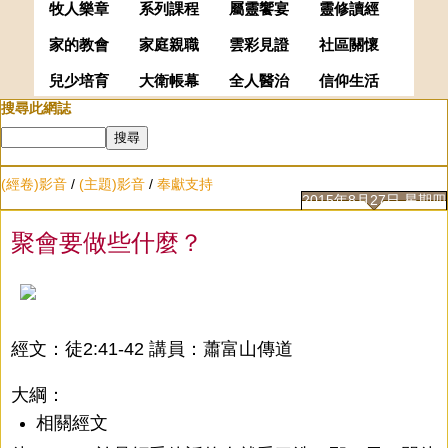
牧人樂章
系列課程
屬靈饗宴
靈修讀經
家的教會
家庭親職
雲彩見證
社區關懷
兒少培育
大衛帳幕
全人醫治
信仰生活
搜尋此網誌
(經卷)影音
/
(主題)影音
/
奉獻支持
2015年8月27日 星期四
聚會要做些什麼？
經文：徒2:41-42 講員：蕭富山傳道
大綱：
相關經文