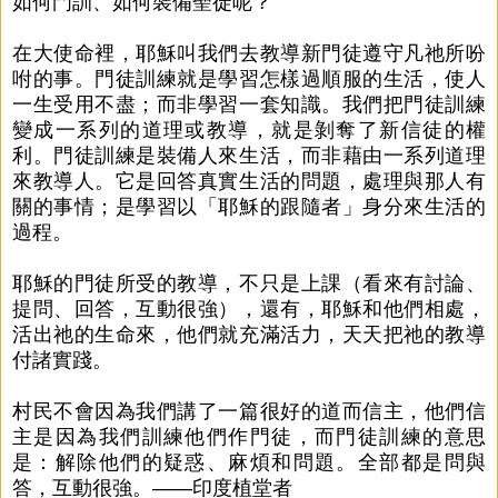
如何門訓、如何裝備聖徒呢？
在大使命裡，耶穌叫我們去教導新門徒遵守凡祂所吩
咐的事。門徒訓練就是學習怎樣過順服的生活，使人
一生受用不盡；而非學習一套知識。我們把門徒訓練
變成一系列的道理或教導，就是剝奪了新信徒的權
利。門徒訓練是裝備人來生活，而非藉由一系列道理
來教導人。它是回答真實生活的問題，處理與那人有
關的事情；是學習以「耶穌的跟隨者」身分來生活的
過程。
耶穌的門徒所受的教導，不只是上課（看來有討論、
提問、回答，互動很強），還有，耶穌和他們相處，
活出祂的生命來，他們就充滿活力，天天把祂的教導
付諸實踐。
村民不會因為我們講了一篇很好的道而信主，他們信
主是因為我們訓練他們作門徒，而門徒訓練的意思
是：解除他們的疑惑、麻煩和問題。全部都是問與
答，互動很強。――印度植堂者