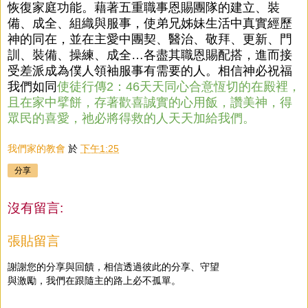
恢復家庭功能。藉著五重職事恩賜團隊的建立、裝
備、成全、組織與服事，使弟兄姊妹生活中真實經歷
神的同在，並在主愛中團契、醫治、敬拜、更新、門
訓、裝備、操練、成全…各盡其職恩賜配搭，進而接
受差派成為僕人領袖服事有需要的人。相信神必祝福
我們如同
使徒行傳2：46天天同心合意恆切的在殿裡，
且在家中擘餅，存著歡喜誠實的心用飯，讚美神，得
眾民的喜愛，祂必將得救的人天天加給我們。
我們家的教會
於
下午1:25
分享
沒有留言:
張貼留言
謝謝您的分享與回饋，相信透過彼此的分享、守望
與激勵，我們在跟隨主的路上必不孤單。