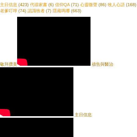
主日信息
(423)
代禱家書
(6)
信仰QA
(71)
心靈微聲
(86)
牧人心語
(168)
老爹叮嚀
(74)
認識牧者
(7)
隱藏嗎哪
(663)
敬拜攢美
禱告與醫治
主日信息