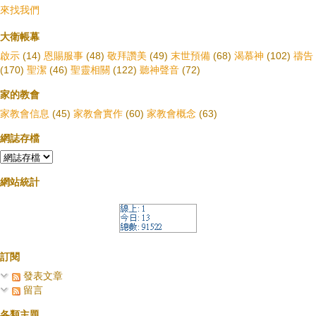
來找我們
大衛帳幕
啟示
(14)
恩賜服事
(48)
敬拜讚美
(49)
末世預備
(68)
渴慕神
(102)
禱告
(170)
聖潔
(46)
聖靈相關
(122)
聽神聲音
(72)
家的教會
家教會信息
(45)
家教會實作
(60)
家教會概念
(63)
網誌存檔
網站統計
訂閱
發表文章
留言
各類主題