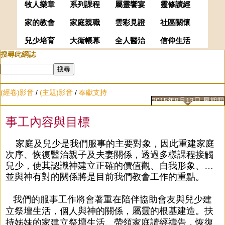
牧人樂章
系列課程
屬靈饗宴
靈修讀經
家的教會
家庭親職
雲彩見證
社區關懷
兒少培育
大衛帳幕
全人醫治
信仰生活
搜尋此網誌
(經卷)影音
/
(主題)影音
/
奉獻支持
2015年8月13日 星期四
事工內容與目標
家庭及兒少是我們服事的主要對象，因此重建家庭
次序、恢復醫治親子及夫妻關係，透過多樣課程接觸
兒少，使其認識神建立正確的價值觀、自我形象、…
並與神有對的關係將是目前我們教會工作的重點。
我們的服事工作將會著重在陪伴協助會友與兒少建
立祭壇生活，個人與神的關係，屬靈的根基建造。扶
持姊妹的家建立祭壇生活、帶領家庭讀經禱告，恢復