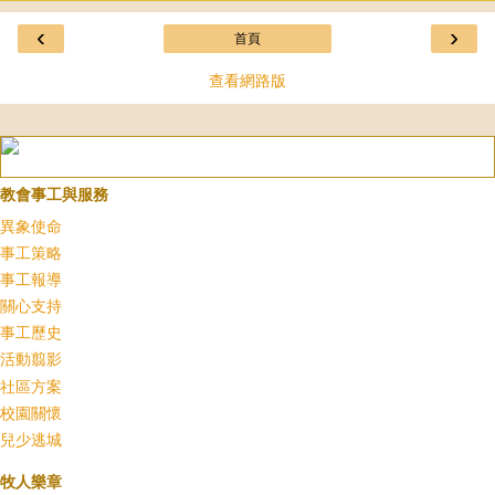
‹
›
首頁
查看網路版
教會事工與服務
異象使命
事工策略
事工報導
關心支持
事工歷史
活動翦影
社區方案
校園關懷
兒少逃城
牧人樂章