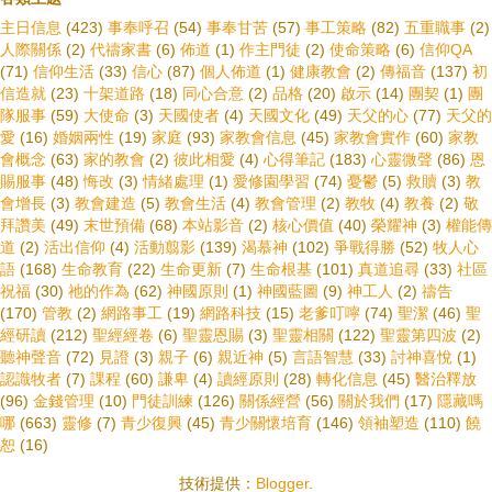
主日信息
(423)
事奉呼召
(54)
事奉甘苦
(57)
事工策略
(82)
五重職事
(2)
人際關係
(2)
代禱家書
(6)
佈道
(1)
作主門徒
(2)
使命策略
(6)
信仰QA
(71)
信仰生活
(33)
信心
(87)
個人佈道
(1)
健康教會
(2)
傳福音
(137)
初
信造就
(23)
十架道路
(18)
同心合意
(2)
品格
(20)
啟示
(14)
團契
(1)
團
隊服事
(59)
大使命
(3)
天國使者
(4)
天國文化
(49)
天父的心
(77)
天父的
愛
(16)
婚姻兩性
(19)
家庭
(93)
家教會信息
(45)
家教會實作
(60)
家教
會概念
(63)
家的教會
(2)
彼此相愛
(4)
心得筆記
(183)
心靈微聲
(86)
恩
賜服事
(48)
悔改
(3)
情緒處理
(1)
愛修園學習
(74)
憂鬱
(5)
救贖
(3)
教
會增長
(3)
教會建造
(5)
教會生活
(4)
教會管理
(2)
教牧
(4)
教養
(2)
敬
拜讚美
(49)
末世預備
(68)
本站影音
(2)
核心價值
(40)
榮耀神
(3)
權能傳
道
(2)
活出信仰
(4)
活動翦影
(139)
渴慕神
(102)
爭戰得勝
(52)
牧人心
語
(168)
生命教育
(22)
生命更新
(7)
生命根基
(101)
真道追尋
(33)
社區
祝福
(30)
祂的作為
(62)
神國原則
(1)
神國藍圖
(9)
神工人
(2)
禱告
(170)
管教
(2)
網路事工
(19)
網路科技
(15)
老爹叮嚀
(74)
聖潔
(46)
聖
經研讀
(212)
聖經經卷
(6)
聖靈恩賜
(3)
聖靈相關
(122)
聖靈第四波
(2)
聽神聲音
(72)
見證
(3)
親子
(6)
親近神
(5)
言語智慧
(33)
討神喜悅
(1)
認識牧者
(7)
課程
(60)
謙卑
(4)
讀經原則
(28)
轉化信息
(45)
醫治釋放
(96)
金錢管理
(10)
門徒訓練
(126)
關係經營
(56)
關於我們
(17)
隱藏嗎
哪
(663)
靈修
(7)
青少復興
(45)
青少關懷培育
(146)
領袖塑造
(110)
饒
恕
(16)
技術提供：
Blogger
.