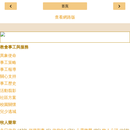
‹
›
首頁
查看網路版
教會事工與服務
異象使命
事工策略
事工報導
關心支持
事工歷史
活動翦影
社區方案
校園關懷
兒少逃城
牧人樂章