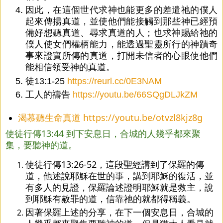
因此，在這個世代求神也能更多的差遣祂的僕人
起來傳揚真道，並使他們能接觸到那些神已經預
備好想聽真道、尋求真道的人；也求神賜給祂的
僕人使女們權柄能力，能透過聖靈所行的神蹟奇
事來證實所傳的真道，打開未信者的心眼使他們
能相信領受神的真道。
徒13:1-25
https://reurl.cc/0E3NAM
工人的禱告
https://youtu.be/66SQgDLJkZM
渴慕聽生命真道
https://youtu.be/otvzl8kjz8g
使徒行傳13:44 到下安息日，合城的人幾乎都來聚
集，要聽神的道。
使徒行傳13:26-52，這段聖經講到了保羅的傳
道，他述說耶穌在世的事，講到耶穌的復活，並
有多人的見證，保羅論述證明耶穌就是救主，說
到耶穌有赦罪的道，信靠祂的就都得稱義。
因著保羅上述的分享，在下一個安息日，合城的