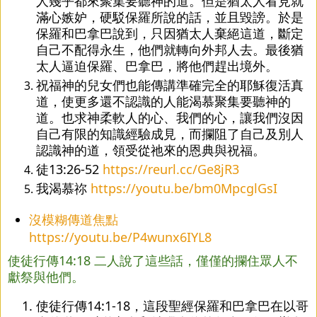
人幾乎都來聚集要聽神的道。但是猶太人看見就
滿心嫉妒，硬駁保羅所說的話，並且毀謗。於是
保羅和巴拿巴說到，只因猶太人棄絕這道，斷定
自己不配得永生，他們就轉向外邦人去。最後猶
太人逼迫保羅、巴拿巴，將他們趕出境外。
祝福神的兒女們也能傳講準確完全的耶穌復活真
道，使更多還不認識的人能渴慕聚集要聽神的
道。也求神柔軟人的心、我們的心，讓我們沒因
自己有限的知識經驗成見，而攔阻了自己及別人
認識神的道，領受從祂來的恩典與祝福。
徒13:26-52 
https://reurl.cc/Ge8jR3
我渴慕祢 
https://youtu.be/bm0MpcglGsI
沒模糊傳道焦點
https://youtu.be/P4wunx6IYL8
使徒行傳14:18 二人說了這些話，僅僅的攔住眾人不
獻祭與他們。
使徒行傳14:1-18，這段聖經保羅和巴拿巴在以哥