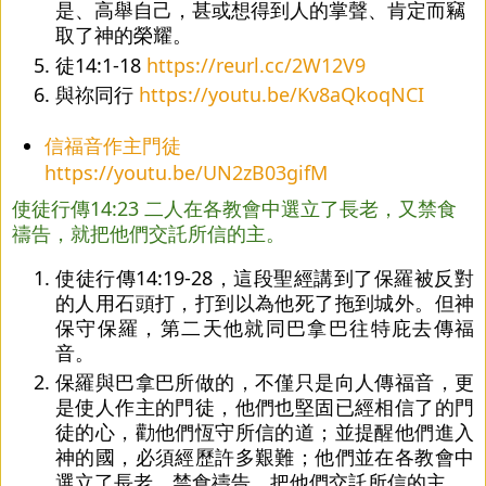
是、高舉自己，甚或想得到人的掌聲、肯定而竊
取了神的榮耀。
徒14:1-18 
https://reurl.cc/2W12V9
與祢同行 
https://youtu.be/Kv8aQkoqNCI
信福音作主門徒
https://youtu.be/UN2zB03gifM
使徒行傳14:23 二人在各教會中選立了長老，又禁食
禱告，就把他們交託所信的主。
使徒行傳14:19-28，這段聖經講到了保羅被反對
的人用石頭打，打到以為他死了拖到城外。但神
保守保羅，第二天他就同巴拿巴往特庇去傳福
音。
保羅與巴拿巴所做的，不僅只是向人傳福音，更
是使人作主的門徒，他們也堅固已經相信了的門
徒的心，勸他們恆守所信的道；並提醒他們進入
神的國，必須經歷許多艱難；他們並在各教會中
選立了長老，禁食禱告，把他們交託所信的主。