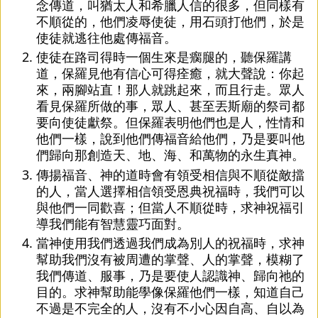
念傳道，叫猶太人和希臘人信的很多，但同樣有
不順從的，他們凌辱使徒，用石頭打他們，於是
使徒就逃往他處傳福音。
使徒在路司得時一個生來是瘸腿的，聽保羅講
道，保羅見他有信心可得痊癒，就大聲說：你起
來，兩腳站直！那人就跳起來，而且行走。眾人
看見保羅所做的事，眾人、甚至丟斯廟的祭司都
要向使徒獻祭。但保羅表明他們也是人，性情和
他們一樣，說到他們傳福音給他們，乃是要叫他
們歸向那創造天、地、海、和萬物的永生真神。
傳揚福音、神的道時會有領受相信與不順從敵擋
的人，當人選擇相信領受恩典祝福時，我們可以
與他們一同歡喜；但當人不順從時，求神祝福引
導我們能有智慧靈巧面對。
當神使用我們透過我們成為別人的祝福時，求神
幫助我們沒有被周遭的掌聲、人的掌聲，模糊了
我們傳道、服事，乃是要使人認識神、歸向祂的
目的。求神幫助能學像保羅他們一樣，知道自己
不過是不完全的人，沒有不小心因自高、自以為