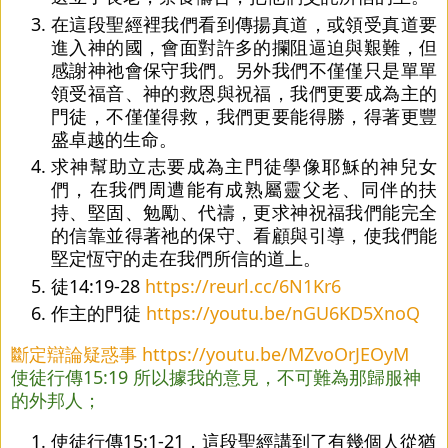
在這段聖經裡我們看到傳揚真道，或領受真道要
進入神的國，會面對許多的攔阻逼迫與艱難，但
感謝神祂會保守我們。另外我們不僅僅只是單單
領受福音、神的救恩與祝福，我們更要成為主的
門徒，不僅僅得救，我們更要能得勝，得著更豐
盛卓越的生命。
求神幫助立志要成為主門徒學像耶穌的神兒女
們，在我們周遭能有成熟屬靈父老、同伴的扶
持、堅固、勉勵、代禱，更求神祝福我們能完全
的信靠並得著祂的保守、看顧與引導，使我們能
堅定恆守的走在我們所信的道上。
徒14:19-28 
https://reurl.cc/6N1Kr6
作主的門徒 
https://youtu.be/nGU6KD5XnoQ
斷定辯論疑惑事
https://youtu.be/MZvoOrJEOyM
使徒行傳15:19 所以據我的意見，不可難為那歸服神
的外邦人；
使徒行傳15:1-21，這段聖經講到了有幾個人從猶