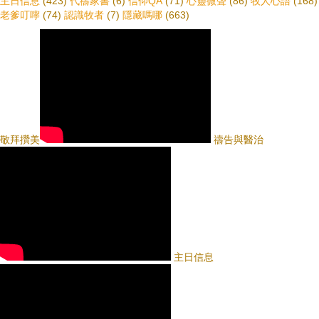
主日信息
(423)
代禱家書
(6)
信仰QA
(71)
心靈微聲
(86)
牧人心語
(168)
老爹叮嚀
(74)
認識牧者
(7)
隱藏嗎哪
(663)
敬拜攢美
禱告與醫治
主日信息