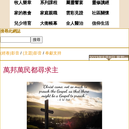
牧人樂章
系列課程
屬靈饗宴
靈修讀經
家的教會
家庭親職
雲彩見證
社區關懷
兒少培育
大衛帳幕
全人醫治
信仰生活
搜尋此網誌
(經卷)影音
/
(主題)影音
/
奉獻支持
2023年5月8日 星期一
萬邦萬民都尋求主