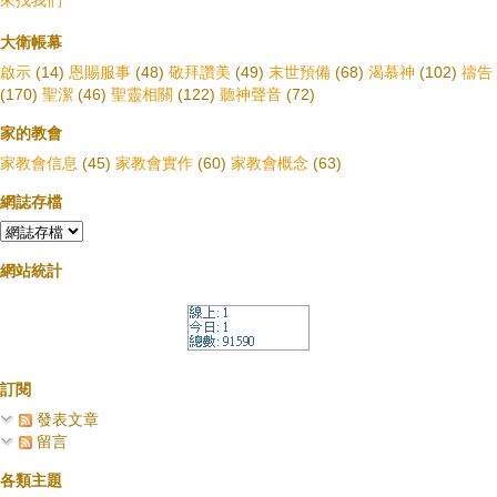
來找我們
大衛帳幕
啟示
(14)
恩賜服事
(48)
敬拜讚美
(49)
末世預備
(68)
渴慕神
(102)
禱告
(170)
聖潔
(46)
聖靈相關
(122)
聽神聲音
(72)
家的教會
家教會信息
(45)
家教會實作
(60)
家教會概念
(63)
網誌存檔
網站統計
訂閱
發表文章
留言
各類主題