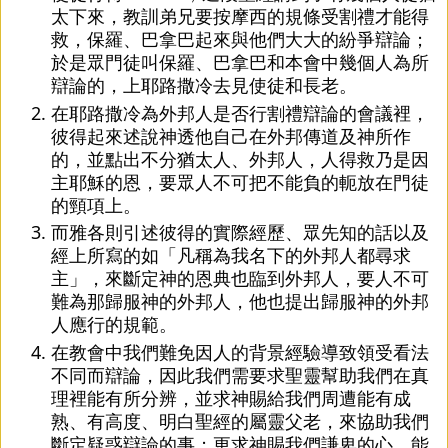
太下來，教訓弟兄要按摩西的規條受割禮才能得
救，保羅、巴拿巴起來與他們大大的紛爭辯論；
於是眾門徒叫保羅、巴拿巴和本會中幾個人為所
辯論的，上耶路撒冷去見使徒和長老。
在耶路撒冷為外邦人是否行割禮辯論的會議裡，
彼得起來述說神透他自己在外邦傳道及神所作
的，並點出不分猶太人、外邦人，人得救乃是因
主耶穌的恩，要眾人不可把不能負的軛放在門徒
的頸項上。
而雅各則引述彼得的實際經歷、眾先知的話以及
經上所寫的如「凡稱為我名下的外邦人都尋求
主」，來斷定神的恩典也臨到外邦人，要人不可
難為那歸服神的外邦人，他也提出歸服神的外邦
人應行的規範。
在教會中我們難免因人的背景經驗導致領受看法
不同而辯論，因此我們需要求聖靈幫助我們在真
理裡能有所分辨，並求神賜給我們周遭能有成
熟、有高度、明白聖經的屬靈父老，來協助我們
斷定疑惑辯論的事；更求神賜我們謙卑的心，能