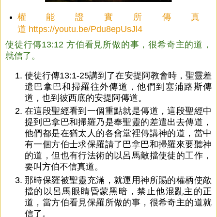
權能證實所傳真
道
https://youtu.be/Pdu8epUsJl4
使徒行傳13:12 方伯看見所做的事，很希奇主的道，
就信了。
使徒行傳13:1-25講到了在安提阿教會時，聖靈差
遣巴拿巴和掃羅往外傳道，他們到塞浦路斯傳
道，也到彼西底的安提阿傳道。
在這段聖經看到一個重點就是傳道，這段聖經中
提到巴拿巴和掃羅乃是奉聖靈的差遣出去傳道，
他們都是在猶太人的各會堂裡傳講神的道，當中
有一個方伯士求保羅請了巴拿巴和掃羅來要聽神
的道，但也有行法術的以呂馬敵擋使徒的工作，
要叫方伯不信真道。
那時保羅被聖靈充滿，就運用神所賜的權柄使敵
擋的以呂馬眼睛昏蒙黑暗，禁止他混亂主的正
道，當方伯看見保羅所做的事，很希奇主的道就
信了。