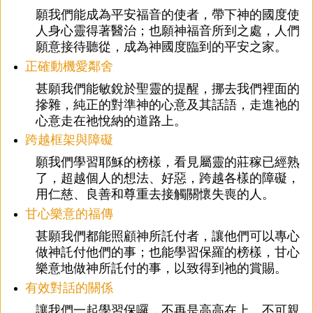
願我們能成為平安福音的使者，帶下神的國度使
人身心靈得著醫治；也願神福音所到之處，人們
願意接待聽從，成為神國度臨到的平安之家。
正確動機愛鄰舍
甚願我們能敏銳於聖靈的提醒，挪去我們裡面的
摻雜，純正的對準神的心意及其話語，走進祂的
心意走在祂悅納的道路上。
跨越框架與障礙
願我們學習耶穌的榜樣，看見屬靈的莊稼已經熟
了，超越個人的想法、好惡，跨越各樣的障礙，
用仁慈、良善和尊重去接觸關懷失喪的人。
甘心樂意的福傳
甚願我們都能照顧神所託付者，讓他們可以專心
做神託付他們的事；也能學習保羅的榜樣，甘心
樂意地做神所託付的事，以致得到祂的賞賜。
有效對話的關係
讓我們一起學習保囉，不再是高高在上、不可親