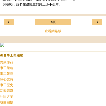
與激勵，我們在跟隨主的路上必不孤單。
‹
›
首頁
查看網路版
教會事工與服務
異象使命
事工策略
事工報導
關心支持
事工歷史
活動翦影
社區方案
校園關懷