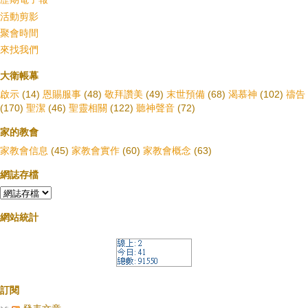
活動剪影
聚會時間
來找我們
大衛帳幕
啟示
(14)
恩賜服事
(48)
敬拜讚美
(49)
末世預備
(68)
渴慕神
(102)
禱告
(170)
聖潔
(46)
聖靈相關
(122)
聽神聲音
(72)
家的教會
家教會信息
(45)
家教會實作
(60)
家教會概念
(63)
網誌存檔
網站統計
訂閱