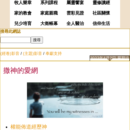
牧人樂章
系列課程
屬靈饗宴
靈修讀經
家的教會
家庭親職
雲彩見證
社區關懷
兒少培育
大衛帳幕
全人醫治
信仰生活
搜尋此網誌
(經卷)影音
/
(主題)影音
/
奉獻支持
2022年4月2日 星期六
撒神的愛網
權能佈道經歷神