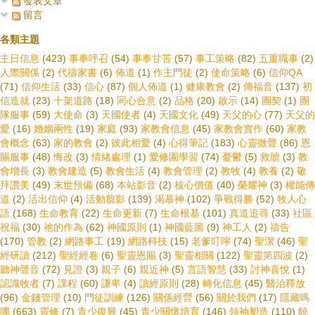
發表文章
留言
各類主題
主日信息
(423)
事奉呼召
(54)
事奉甘苦
(57)
事工策略
(82)
五重職事
(2)
人際關係
(2)
代禱家書
(6)
佈道
(1)
作主門徒
(2)
使命策略
(6)
信仰QA
(71)
信仰生活
(33)
信心
(87)
個人佈道
(1)
健康教會
(2)
傳福音
(137)
初
信造就
(23)
十架道路
(18)
同心合意
(2)
品格
(20)
啟示
(14)
團契
(1)
團
隊服事
(59)
大使命
(3)
天國使者
(4)
天國文化
(49)
天父的心
(77)
天父的
愛
(16)
婚姻兩性
(19)
家庭
(93)
家教會信息
(45)
家教會實作
(60)
家教
會概念
(63)
家的教會
(2)
彼此相愛
(4)
心得筆記
(183)
心靈微聲
(86)
恩
賜服事
(48)
悔改
(3)
情緒處理
(1)
愛修園學習
(74)
憂鬱
(5)
救贖
(3)
教
會增長
(3)
教會建造
(5)
教會生活
(4)
教會管理
(2)
教牧
(4)
教養
(2)
敬
拜讚美
(49)
末世預備
(68)
本站影音
(2)
核心價值
(40)
榮耀神
(3)
權能傳
道
(2)
活出信仰
(4)
活動翦影
(139)
渴慕神
(102)
爭戰得勝
(52)
牧人心
語
(168)
生命教育
(22)
生命更新
(7)
生命根基
(101)
真道追尋
(33)
社區
祝福
(30)
祂的作為
(62)
神國原則
(1)
神國藍圖
(9)
神工人
(2)
禱告
(170)
管教
(2)
網路事工
(19)
網路科技
(15)
老爹叮嚀
(74)
聖潔
(46)
聖
經研讀
(212)
聖經經卷
(6)
聖靈恩賜
(3)
聖靈相關
(122)
聖靈第四波
(2)
聽神聲音
(72)
見證
(3)
親子
(6)
親近神
(5)
言語智慧
(33)
討神喜悅
(1)
認識牧者
(7)
課程
(60)
謙卑
(4)
讀經原則
(28)
轉化信息
(45)
醫治釋放
(96)
金錢管理
(10)
門徒訓練
(126)
關係經營
(56)
關於我們
(17)
隱藏嗎
哪
(663)
靈修
(7)
青少復興
(45)
青少關懷培育
(146)
領袖塑造
(110)
饒