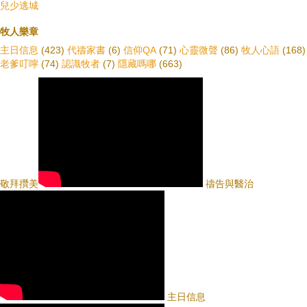
兒少逃城
牧人樂章
主日信息
(423)
代禱家書
(6)
信仰QA
(71)
心靈微聲
(86)
牧人心語
(168)
老爹叮嚀
(74)
認識牧者
(7)
隱藏嗎哪
(663)
敬拜攢美
禱告與醫治
主日信息