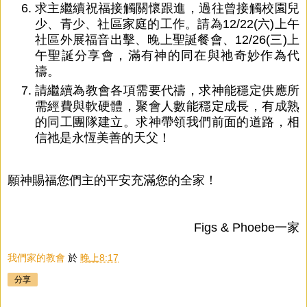
求主繼續祝福接觸關懷跟進，過往曾接觸校園兒
少、青少、社區家庭的工作。請為12/22(六)上午
社區外展福音出擊、晚上聖誕餐會、12/26(三)上
午聖誕分享會，滿有神的同在與祂奇妙作為代
禱。
請繼續為教會各項需要代禱，求神能穩定供應所
需經費與軟硬體，聚會人數能穩定成長，有成熟
的同工團隊建立。求神帶領我們前面的道路，相
信祂是永恆美善的天父！
願神賜福您們主的平安充滿您的全家！
Figs & Phoebe一家
我們家的教會
於
晚上8:17
分享