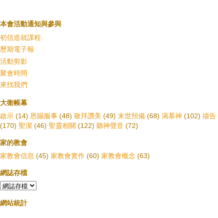
本會活動通知與參與
初信造就課程
歷期電子報
活動剪影
聚會時間
來找我們
大衛帳幕
啟示
(14)
恩賜服事
(48)
敬拜讚美
(49)
末世預備
(68)
渴慕神
(102)
禱告
(170)
聖潔
(46)
聖靈相關
(122)
聽神聲音
(72)
家的教會
家教會信息
(45)
家教會實作
(60)
家教會概念
(63)
網誌存檔
網站統計