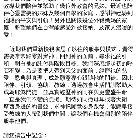
教導我們陪伴並幫助了幾位外教會的兄姊。最近也陪
伴心靈需要的姊妹及幾個自學的家庭，感謝神經驗到
祂賜的平安與引領！另外也關懷幾位外籍媽媽的家
庭，盼望她們在台灣能感受到被接納、及家人溫暖的
愛！
近期我們重新檢視省思了以往的服
事與模式，覺得
需要常常歸零對齊神，回到神的面前，尋求祂的引
領，明白祂的託付與階段目標。我們深感那起初的呼
召不變，乃是要把人帶到天父的面前，經歷祂的慈
愛、恩典與真理，成為願意專心跟隨祂的門徒。因此
陪伴、引領、協助、教練，透過教會生活門訓幫助人
成為耶穌門徒，並真實經歷神的同在與更豐盛生命，
一直是我們不變的負擔。期待如同撒母耳找著大衛，
摩西身邊的約書亞，求神把願意委身跟從，能謙卑接
受教練的人帶到我們中間，讓我們有機會個別的陪伴
服事他們。
請您禱告中記念：