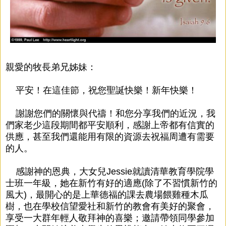
親愛的牧長弟兄姊妹：
平安！在這佳節，祝您聖誕快樂！新年快樂！
謝謝您們的關懷與代禱！和您分享我們的近況，我
們家老少這段期間都平安順利，感謝上帝都有信實的
供應，甚至我們還能用有限的資源去祝福周遭有需要
的人。
感謝神的恩典，大女兒Jessie就讀清華教育學院學
士班一年級，她在新竹有好的適應(除了不習慣新竹的
風大)，最開心的是上華德福的課去農場餵雞種木瓜
樹，也在學校信望愛社和新竹的教會有美好的聚會，
享受一大群年輕人敬拜神的喜樂；邀請帶領同學參加