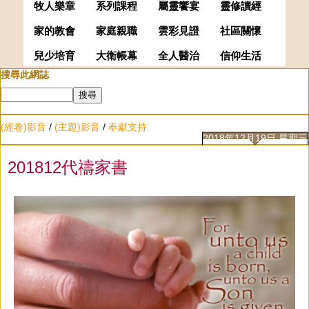
牧人樂章
系列課程
屬靈饗宴
靈修讀經
家的教會
家庭親職
雲彩見證
社區關懷
兒少培育
大衛帳幕
全人醫治
信仰生活
搜尋此網誌
(經卷)影音
/
(主題)影音
/
奉獻支持
2018年12月19日 星期三
201812代禱家書