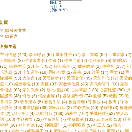
訂閱
發表文章
留言
各類主題
主日信息
(423)
事奉呼召
(54)
事奉甘苦
(57)
事工策略
(82)
五重職事
(2)
人際關係
(2)
代禱家書
(6)
佈道
(1)
作主門徒
(2)
使命策略
(6)
信仰QA
(71)
信仰生活
(33)
信心
(87)
個人佈道
(1)
健康教會
(2)
傳福音
(137)
初
信造就
(23)
十架道路
(18)
同心合意
(2)
品格
(20)
啟示
(14)
團契
(1)
團
隊服事
(59)
大使命
(3)
天國使者
(4)
天國文化
(49)
天父的心
(77)
天父的
愛
(16)
婚姻兩性
(19)
家庭
(93)
家教會信息
(45)
家教會實作
(60)
家教
會概念
(63)
家的教會
(2)
彼此相愛
(4)
心得筆記
(183)
心靈微聲
(86)
恩
賜服事
(48)
悔改
(3)
情緒處理
(1)
愛修園學習
(74)
憂鬱
(5)
救贖
(3)
教
會增長
(3)
教會建造
(5)
教會生活
(4)
教會管理
(2)
教牧
(4)
教養
(2)
敬
拜讚美
(49)
末世預備
(68)
本站影音
(2)
核心價值
(40)
榮耀神
(3)
權能傳
道
(2)
活出信仰
(4)
活動翦影
(139)
渴慕神
(102)
爭戰得勝
(52)
牧人心
語
(168)
生命教育
(22)
生命更新
(7)
生命根基
(101)
真道追尋
(33)
社區
祝福
(30)
祂的作為
(62)
神國原則
(1)
神國藍圖
(9)
神工人
(2)
禱告
(170)
管教
(2)
網路事工
(19)
網路科技
(15)
老爹叮嚀
(74)
聖潔
(46)
聖