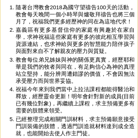
隨著台灣教會2018為國守望禱告100天的活動，
教會每天晚間一個小時琴與爐敬拜禱告也將三個
月了，祝福我們更多經歷神的同在為這地代求！
嘉義區有更多基督信仰的家庭有興趣於在家自
學，求神祝福這些家庭有更多的彼此相互學習與
資源連結，也求神給與更多的智慧能力陪伴孩子
與面對來自不了解親友的壓力與質疑。
教會每位弟兄姊妹與神的關係更真實，經歷耶和
華是我們的牧者與同在，有足夠信心為神的真理
站立堅持，能分辨周遭錯謬的價值，不會因無法
承受壓力而與世界妥協。
祝福今年來到我們當中上拉法課程都能得醫治和
釋放，經歷靈命更新！明年會針對新的成員(目前
已有幾位對象)，再繼續上課程，求主預備更多有
需要的肢體來領受。
已經整理完成相關門訓材料，求主預備願意接受
門訓裝備的肢體，透過門訓造就材料達到成全造
就，也能開始去使人作主門徒。