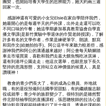
團契，也開始培養大學生的思辨能力，她大約兩三週
回家一次。
感謝神還有可愛的小女兒Elsie在家自學陪伴我們，
她最開心的是每週半天的戶外課，出外走走還可以吃
不同口味的午餐；她這學期參加慕真教育協會自學直
播文學課(是新竹實驗中學退休的巾賢老師授課)，了解
許多有名的文學作者，作業是練硬筆字、朗讀、默寫
和寫作文(給她拍拍手)。阿公這半年來聽力較差些，感
謝神我們和阿公的溝通越來越好；阿公會每天騎腳踏
車去市場買菜，喜歡和我們去嘉大餵魚鴨吃冰淇淋，
還有到港坪公園走走；他這次選舉，也願意放下長久
堅持的意識形態，支持站立在神價值的候選人，真是
讚嘆神！
教會的青少們長大了，有的成為公務員、外地就
職，有的退役預備到法國學習甜點，有的繼續服志願
役或就學；青少年的族群變少了。很特別的是雖然暫
停北部領袖學院的直播課程，張思聰牧師的拉法心靈
醫治影音課程卻持續進行了近十個月，透過此課程的