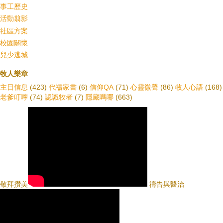
事工歷史
活動翦影
社區方案
校園關懷
兒少逃城
牧人樂章
主日信息
(423)
代禱家書
(6)
信仰QA
(71)
心靈微聲
(86)
牧人心語
(168)
老爹叮嚀
(74)
認識牧者
(7)
隱藏嗎哪
(663)
敬拜攢美
禱告與醫治