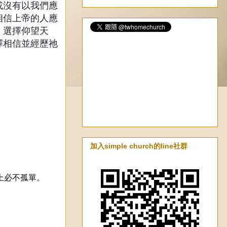
或沒有以我們應
相信上帝的人應
、選擇仰望天
擇相信並經歷祂
加入simple church的line社群
上必不孤單。