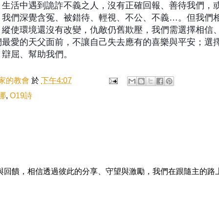
，生活中遇到詭詐不義之人，沒有正確回報、善待我們，
，我們深覺含冤、被錯待、輕視、不公、不義…。但我們
，縱使環境還沒有改變，仇敵仍舊欺壓，我們需選擇相信
們最愛的天父面前，不讓自己失去應有的喜樂與平安；選
、辯屈、幫助我們。
家的教會
於
下午4:07
哪
,
O19詩
與回饋，相信透過彼此的分享、守望與激勵，我們在跟隨主的路