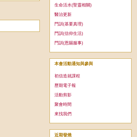
生命活水(聖靈相關)
醫治更新
門訓(基要真理)
門訓(信仰生活)
門訓(恩賜服事)
本會活動通知與參與
初信造就課程
歷期電子報
活動剪影
聚會時間
來找我們
近期發燒