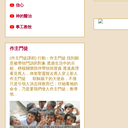
信心
神的醫治
事工教牧
作主門徒
(作主門徒課程) 行動：作主門徒 找到願
意被帶領門訓的對象 透過生活中的示
範、榜樣關懷陪伴帶領與督責 透過真理
看見舊人，倚靠聖靈脫去舊人穿上新人
作主門徒 耶穌賜下的大使命，不僅
只是引領人決志得救而已；仔細看祂的
命令，乃是要我們使人作主門徒，教導
他...