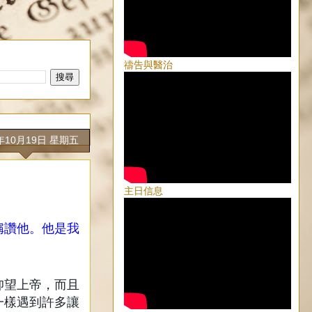
禱告與醫治
8年10月19日 星期五
主日信息
稱讚他。他是我
仰望上帝，而且
一樣遇到許多讓