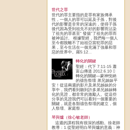
世代之罪
世代的罪主要指的是罪有家族傳承
性，一個人的罪可以延及子孫，對後
代的影響是非常的深遠的，使得子孫
後代因為受到祖先不好的影響而沾染
了祖先的罪甚至“ 發揚”了祖先的罪而
被神追討。 根據聖經，我們每一個人
至今都脫離不了始祖亞當犯罪的惡
果，至今生活在一個充滿了強暴和罪
惡的世界中。羅5:12...
轉化的關鍵
聖經：代下 7:11-15 蕭
富山傳道 2012.6.10 
轉化的關鍵—蒙神悅納
的禱告祭壇 弟兄姊妹平
安！從這兩週的影片及弟兄姊妹的分
享中，我們看到聽到許多弟兄姊妹轉
化的見證，都非常的激勵人。從這些
分享的見證我們可以看到一個重要的
關鍵，就是各類禱告祭壇的建立，個
人祭壇、家庭祭...
琴與爐（徐心敏老師）
這週的課程我有很深的感動。徐老師
教導：1.從聖經明白琴與爐的意義：神