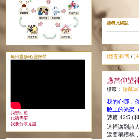
搜尋此網誌
(經卷)影音
/
(
每日靈修/心靈微聲
應當仰望
標籤：
隱藏嗎
我的心哪，
臉上的光榮
我想回應
詩篇 43:5 (
代禱需要
我要分享見證
這裡講到詩
還要稱讚祂