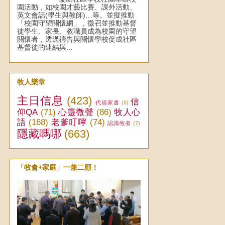
園活動，如校園才藝比賽、課外活動、
英文會話(學生與教師)…等。並擬推動
「校園守望關懷網」，徵召並推動基督
徒學生、家長、教職員成為校園的守望
關懷者，透過禱告與關懷學校促成社區
基督徒的連結與...
牧人樂章
主日信息
(423)
信
代禱家書
(6)
仰QA
(71)
心靈微聲
(86)
牧人心
語
(168)
老爹叮嚀
(74)
認識牧者
(7)
隱藏嗎哪
(663)
「牧會+家庭」一兼二顧！