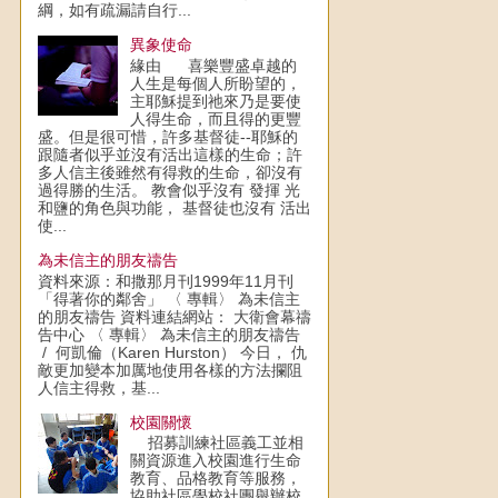
綱，如有疏漏請自行...
異象使命
緣由 喜樂豐盛卓越的
人生是每個人所盼望的，
主耶穌提到祂來乃是要使
人得生命，而且得的更豐
盛。但是很可惜，許多基督徒--耶穌的
跟隨者似乎並沒有活出這樣的生命；許
多人信主後雖然有得救的生命，卻沒有
過得勝的生活。 教會似乎沒有 發揮 光
和鹽的角色與功能， 基督徒也沒有 活出
使...
為未信主的朋友禱告
資料來源：和撒那月刊1999年11月刊
「得著你的鄰舍」 〈 專輯〉 為未信主
的朋友禱告 資料連結網站： 大衛會幕禱
告中心 〈 專輯〉 為未信主的朋友禱告
/ 何凱倫（Karen Hurston） 今日， 仇
敵更加變本加厲地使用各樣的方法攔阻
人信主得救，基...
校園關懷
招募訓練社區義工並相
關資源進入校園進行生命
教育、品格教育等服務，
協助社區學校社團舉辦校