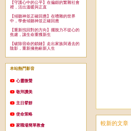
【守護心中的公平】在偏頗的繁雜社會
裡，活出溫暖與正直
【傾聽神並正確回應】在嘈雜的世界
中，學會傾聽神並正確回應
【重新找回對的方向】擺脫力不從心的
焦慮，讓生命重獲新生
【破除宿命的鎖鏈】走出家族與過去的
陰影，重新擁抱嶄新人生
本站熱門影音
心靈微聲
敬拜讚美
主日擘餅
使命策略
較新的文章
家職場簡單教會