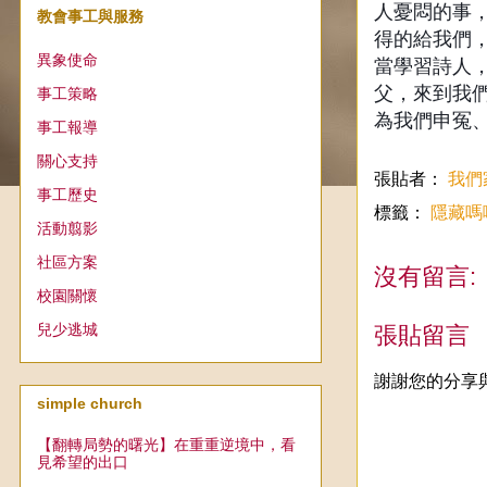
人憂悶的事
教會事工與服務
得的給我們
異象使命
當學習詩人
父，來到我
事工策略
為我們申冤
事工報導
關心支持
張貼者：
我們
事工歷史
標籤：
隱藏嗎
活動翦影
社區方案
沒有留言:
校園關懷
兒少逃城
張貼留言
謝謝您的分享
simple church
【翻轉局勢的曙光】在重重逆境中，看
見希望的出口