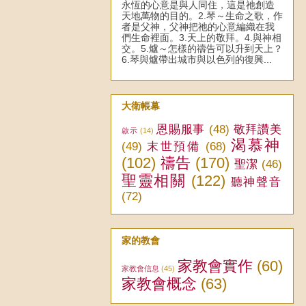
永恆的心意是與人同住，這是祂創造
天地萬物的目的。2.琴～生命之歌，作
者是父神，父神把祂的心意編織在我
們生命裡面。3.天上的敬拜。4.與神相
交。5.爐～怎樣的禱告可以升到天上？
6.琴與爐帶出城市與以色列的復興...
大衛帳幕
恩賜服事
(48)
敬拜讚美
啟示
(14)
渴慕神
(49)
末世預備
(68)
(102)
禱告
(170)
聖潔
(46)
聖靈相關
(122)
聽神聲音
(72)
家的教會
家教會實作
(60)
家教會信息
(45)
家教會概念
(63)