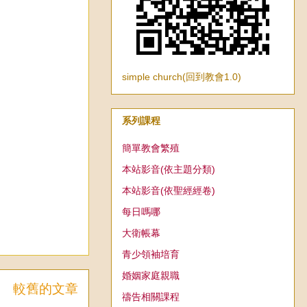
simple church(回到教會1.0)
系列課程
簡單教會繁殖
本站影音(依主題分類)
本站影音(依聖經經卷)
每日嗎哪
大衛帳幕
青少領袖培育
婚姻家庭親職
較舊的文章
禱告相關課程