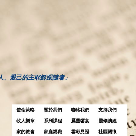
人、愛己的主耶穌跟隨者」
使命策略
關於我們
聯絡我們
支持我們
牧人樂章
系列課程
屬靈饗宴
靈修讀經
家的教會
家庭親職
雲彩見證
社區關懷