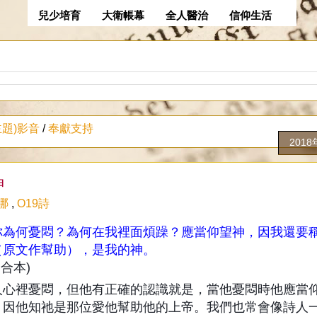
兒少培育
大衛帳幕
全人醫治
信仰生活
主題)影音
/
奉獻支持
201
神
哪
,
O19詩
你為何憂悶？為何在我裡面煩躁？應當仰望神，因我還要
（原文作幫助），是我的神。
和合本)
人心裡憂悶，但他有正確的認識就是，當他憂悶時他應當
，因他知祂是那位愛他幫助他的上帝。我們也常會像詩人