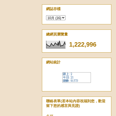
網誌存檔
總網頁瀏覽量
1,222,996
網站統計
聯絡表單(若本站內容祝福到您，歡迎
留下您的感言與見證)