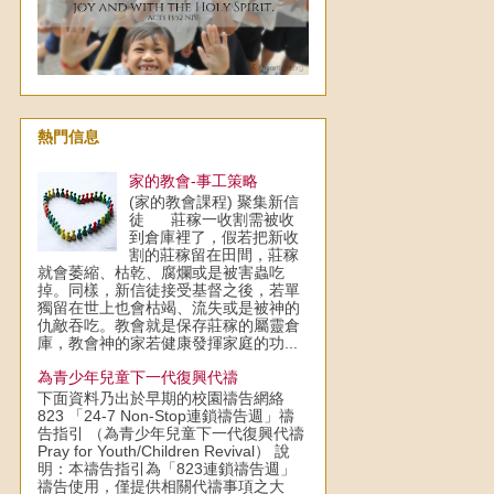
熱門信息
家的教會-事工策略
(家的教會課程) 聚集新信
徒 莊稼一收割需被收
到倉庫裡了，假若把新收
割的莊稼留在田間，莊稼
就會萎縮、枯乾、腐爛或是被害蟲吃
掉。同樣，新信徒接受基督之後，若單
獨留在世上也會枯竭、流失或是被神的
仇敵吞吃。教會就是保存莊稼的屬靈倉
庫，教會神的家若健康發揮家庭的功...
為青少年兒童下一代復興代禱
下面資料乃出於早期的校園禱告網絡
823 「24-7 Non-Stop連鎖禱告週」禱
告指引 （為青少年兒童下一代復興代禱
Pray for Youth/Children Revival） 說
明：本禱告指引為「823連鎖禱告週」
禱告使用，僅提供相關代禱事項之大