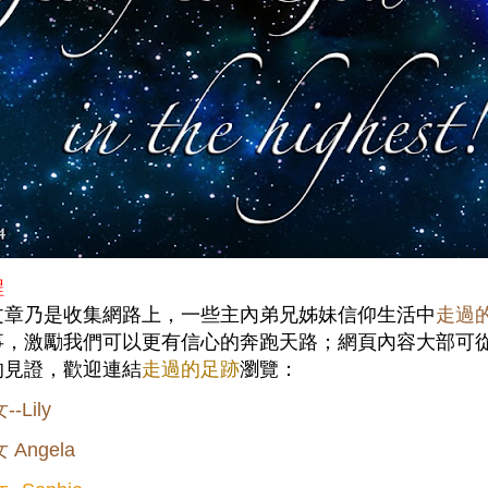
程
文章乃是收集網路上，一些主內弟兄姊妹信仰生活中
走過
事，激勵我們可以更有信心的奔跑天路；網頁內容大部可
的見證，歡迎連結
走過的足跡
瀏覽
：
-Lily
Angela