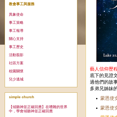
教會事工與服務
異象使命
事工策略
事工報導
關心支持
事工歷史
活動翦影
社區方案
藝人信仰歷
校園關懷
底下的見證
兒少逃城
過他們的故
多弟兄姊妹
simple church
蒙恩使女-
【傾聽神並正確回應】在嘈雜的世界
蒙恩使女 
中，學會傾聽神並正確回應