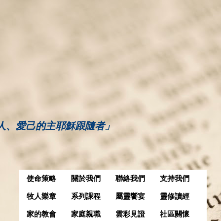
人、愛己的主耶穌跟隨者」
使命策略
關於我們
聯絡我們
支持我們
牧人樂章
系列課程
屬靈饗宴
靈修讀經
家的教會
家庭親職
雲彩見證
社區關懷