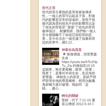
世代之罪
世代的罪主要指的是罪有家族傳承
性，一個人的罪可以延及子孫，對後
代的影響是非常的深遠的，使得子孫
後代因為受到祖先不好的影響而沾染
了祖先的罪甚至“ 發揚”了祖先的罪而
被神追討。 根據聖經，我們每一個人
至今都脫離不了始祖亞當犯罪的惡
果，至今生活在一個充滿了強暴和罪
惡的世界中。羅5:12...
神看你為寶貴
🌟 恢復價值，領受豐盛
生命
https://youtu.be/hTo1Hp
Tu_Zw 約翰福音10:10
盜賊來，無非要偷竊，殺害，毀壞；
我來了，是要叫羊得生命，並且得的
更豐盛。 神創造人的原意，是賦予我
們管理全地的尊貴權柄，然而仇敵魔
鬼卻極力進行破壞。牠如同「盜
賊」，處心...
轉化的關鍵
聖經：代下 7:11-15 蕭
富山傳道 2012.6.10 