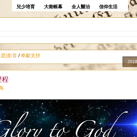
兒少培育
大衛帳幕
全人醫治
信仰生活
主題)影音
/
奉獻支持
201
歷程
為