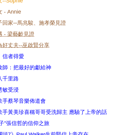
-Sophie
- Annie
子回家─馬兆駿、施孝榮見證
 - 梁藝齡見證
為好丈夫--巫啟賢分享
：信者得愛
牧師：把最好的獻給神
八千里路
慧敏受浸
歌手蔡琴音樂佈道會
歌手黃美珍喜稱哥哥受洗歸主 應驗了上帝的話
王子”張信哲的信仰之旅
頭7》Paul Walker生前堅信上帝存在