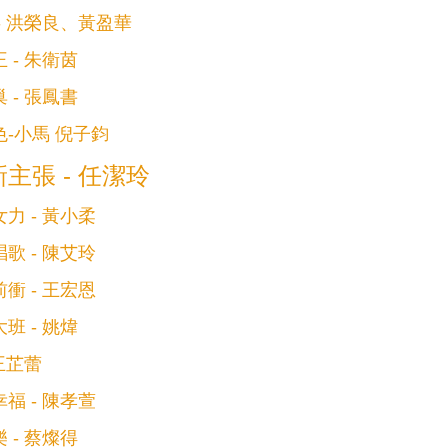
- 洪榮良、黃盈華
 - 朱衛茵
 - 張鳳書
-小馬 倪子鈞
主張 - 任潔玲
力 - 黃小柔
歌 - 陳艾玲
衝 - 王宏恩
班 - 姚煒
 王芷蕾
福 - 陳孝萱
 - 蔡燦得