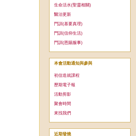
生命活水(聖靈相關)
醫治更新
門訓(基要真理)
門訓(信仰生活)
門訓(恩賜服事)
本會活動通知與參與
初信造就課程
歷期電子報
活動剪影
聚會時間
來找我們
近期發燒