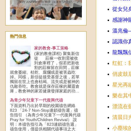
從女兒
感謝神
溫兆倫
熱門信息
認識你
家的教會-事工策略
龍飄飄
(家的教會課程) 聚集新信
徒 莊稼一收割需被收
红虹：
到倉庫裡了，假若把新收
割的莊稼留在田間，莊稼
就會萎縮、枯乾、腐爛或是被害蟲吃
俏皮鼓
掉。同樣，新信徒接受基督之後，若單
獨留在世上也會枯竭、流失或是被神的
星光再續
仇敵吞吃。教會就是保存莊稼的屬靈倉
庫，教會神的家若健康發揮家庭的功...
樂在其中
為青少年兒童下一代復興代禱
下面資料乃出於早期的校園禱告網絡
漂流在藍
823 「24-7 Non-Stop連鎖禱告週」禱
告指引 （為青少年兒童下一代復興代禱
清晨日光
Pray for Youth/Children Revival） 說
明：本禱告指引為「823連鎖禱告週」
小塵埃
禱告使用，僅提供相關代禱事項之大