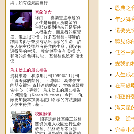
綱，如有疏漏請自行...
恩典之
異象使命
緣由 喜樂豐盛卓越的
年少舞
人生是每個人所盼望的，
主耶穌提到祂來乃是要使
還要更快
人得生命，而且得的更豐
盛。但是很可惜，許多基督徒--耶穌的
聽見你
跟隨者似乎並沒有活出這樣的生命；許
多人信主後雖然有得救的生命，卻沒有
過得勝的生活。 教會似乎沒有 發揮 光
低谷中
和鹽的角色與功能， 基督徒也沒有 活出
使...
愛我的和
為未信主的朋友禱告
人生成功
資料來源：和撒那月刊1999年11月刊
「得著你的鄰舍」 〈 專輯〉 為未信主
在高處唱
的朋友禱告 資料連結網站： 大衛會幕禱
告中心 〈 專輯〉 為未信主的朋友禱告
/ 何凱倫（Karen Hurston） 今日， 仇
傾聽好聲
敵更加變本加厲地使用各樣的方法攔阻
人信主得救，基...
滿天星的
校園關懷
愛，逆轉
招募訓練社區義工並相
關資源進入校園進行生命
教育、品格教育等服務，
完美小生
協助社區學校社團舉辦校