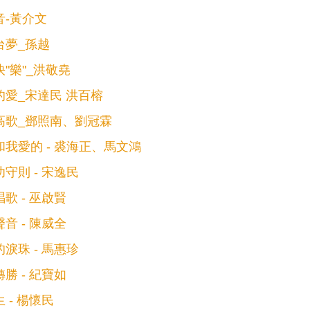
音-黃介文
台夢_孫越
"樂"_洪敬堯
的愛_宋達民 洪百榕
高歌_鄧照南、劉冠霖
我愛的 - 裘海正、馬文鴻
守則 - 宋逸民
歌 - 巫啟賢
音 - 陳威全
淚珠 - 馬惠珍
勝 - 紀寶如
 - 楊懷民