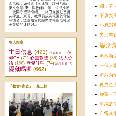
園活動，如校園才藝比賽、課外活動、
圓．夢 
英文會話(學生與教師)…等。並擬推動
「校園守望關懷網」，徵召並推動基督
下班女王
徒學生、家長、教職員成為校園的守望
關懷者，透過禱告與關懷學校促成社區
基督徒的連結與...
小鳳還巢
男兒本色
牧人樂章
樂活新
主日信息
(423)
信
代禱家書
(6)
勇敢新女
仰QA
(71)
心靈微聲
(85)
牧人心
語
(168)
老爹叮嚀
(74)
認識牧者
(7)
一個人唱
隱藏嗎哪
(662)
勇敢向前
再見金大
「牧會+家庭」一兼二顧！
仰望 -
單純的幸
自得其樂