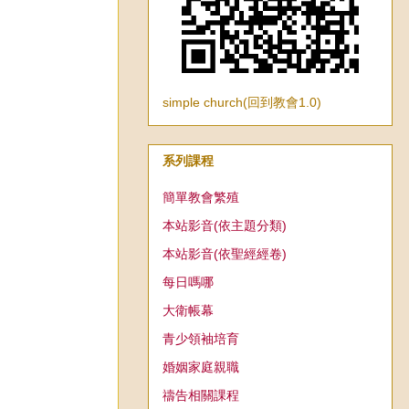
simple church(回到教會1.0)
系列課程
簡單教會繁殖
本站影音(依主題分類)
本站影音(依聖經經卷)
每日嗎哪
大衛帳幕
青少領袖培育
婚姻家庭親職
禱告相關課程