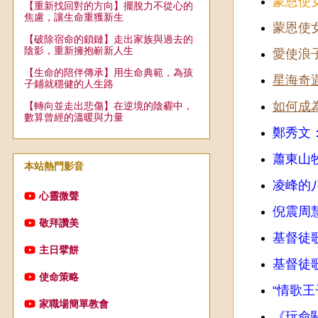
蒙恩使女-
【重新找回對的方向】擺脫力不從心的
焦慮，讓生命重獲新生
蒙恩使女 
【破除宿命的鎖鏈】走出家族與過去的
陰影，重新擁抱嶄新人生
愛使浪
【生命的陪伴傳承】用生命典範，為孩
星海奇遇
子鋪就穩健的人生路
如何成
【轉向並走出悲傷】在逆境的陰霾中，
數算曾經的溫暖與力量
鄭秀文
蕭東山
本站熱門影音
凌峰的
心靈微聲
倪震周
敬拜讚美
基督徒
主日擘餅
基督徒
使命策略
“情歌
家職場簡單教會
《玩命關