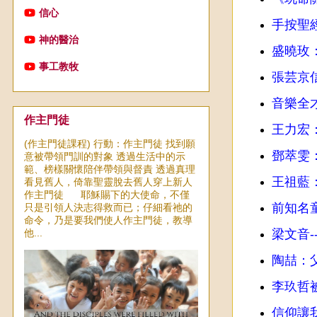
信心
手按聖
神的醫治
盛曉玫
事工教牧
張芸京
音樂全
作主門徒
王力宏
(作主門徒課程) 行動：作主門徒 找到願
鄧萃雯
意被帶領門訓的對象 透過生活中的示
範、榜樣關懷陪伴帶領與督責 透過真理
王祖藍
看見舊人，倚靠聖靈脫去舊人穿上新人
作主門徒 耶穌賜下的大使命，不僅
前知名
只是引領人決志得救而已；仔細看祂的
命令，乃是要我們使人作主門徒，教導
他...
梁文音-
陶喆：
李玖哲
信仰讓我