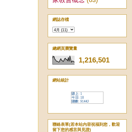
網誌存檔
總網頁瀏覽量
1,216,501
網站統計
聯絡表單(若本站內容祝福到您，歡迎
留下您的感言與見證)