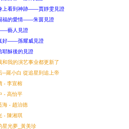
身上看到神跡——賈靜雯見證
賜福的愛情——朱茵見證
——藝人見證
真好——孫耀威見證
信耶穌後的見證
我和我的演艺事业都更新了
后─羅小白 從追星到追上帝
 - 李宣榕
 - 高怡平
海 - 趙治德
 - 陳湘琪
的星光夢_黃美珍