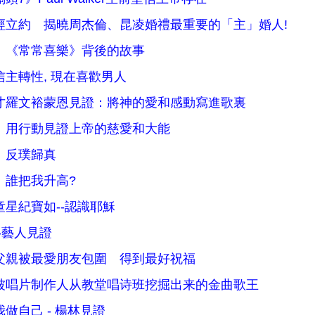
經立約 揭曉周杰倫、昆凌婚禮最重要的「主」婚人!
：《常常喜樂》背後的故事
信主轉性, 現在喜歡男人
才羅文裕蒙恩見證：將神的愛和感動寫進歌裏
：用行動見證上帝的慈愛和大能
：反璞歸真
：誰把我升高?
童星紀寶如--認識耶穌
-藝人見證
父親被最愛朋友包圍 得到最好祝福
被唱片制作人从教堂唱诗班挖掘出来的金曲歌王
做自己 - 楊林見證