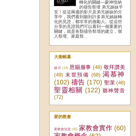
轉化的關鍵—蒙神悅納
的禱告祭壇 弟兄姊妹平
安！從這兩週的影片及弟兄姊妹的分
享中，我們看到聽到許多弟兄姊妹轉
化的見證，都非常的激勵人。從這些
分享的見證我們可以看到一個重要的
關鍵，就是各類禱告祭壇的建立，個
人祭壇、家庭祭...
大衛帳幕
恩賜服事
(48)
敬拜讚美
啟示
(14)
渴慕神
(49)
末世預備
(68)
(102)
禱告
(170)
聖潔
(46)
聖靈相關
(122)
聽神聲音
(72)
家的教會
家教會實作
(60)
家教會信息
(45)
家教會概念
(63)