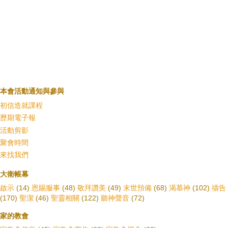
本會活動通知與參與
初信造就課程
歷期電子報
活動剪影
聚會時間
來找我們
大衛帳幕
啟示
(14)
恩賜服事
(48)
敬拜讚美
(49)
末世預備
(68)
渴慕神
(102)
禱告
(170)
聖潔
(46)
聖靈相關
(122)
聽神聲音
(72)
家的教會