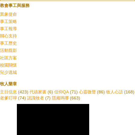
教會事工與服務
異象使命
事工策略
事工報導
關心支持
事工歷史
活動翦影
社區方案
校園關懷
兒少逃城
牧人樂章
主日信息
(423)
代禱家書
(6)
信仰QA
(71)
心靈微聲
(86)
牧人心語
(168)
老爹叮嚀
(74)
認識牧者
(7)
隱藏嗎哪
(663)