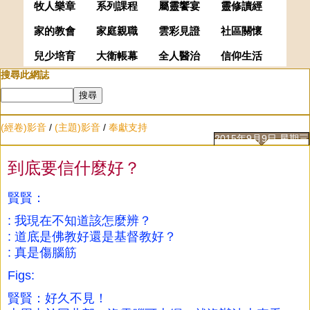
牧人樂章
系列課程
屬靈饗宴
靈修讀經
家的教會
家庭親職
雲彩見證
社區關懷
兒少培育
大衛帳幕
全人醫治
信仰生活
搜尋此網誌
(經卷)影音
/
(主題)影音
/
奉獻支持
2015年9月9日 星期三
到底要信什麼好？
賢賢：
: 我現在不知道該怎麼辨？
: 道底是佛教好還是基督教好？
: 真是傷腦筋
Figs:
賢賢：好久不見！