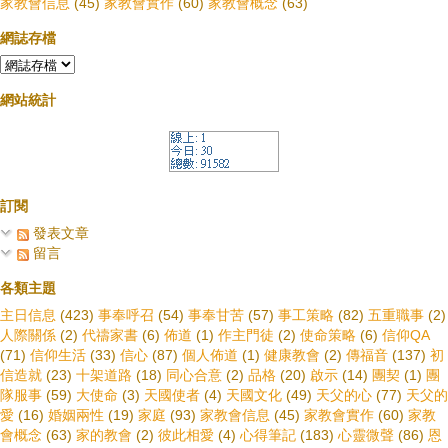
家教會信息
(45)
家教會實作
(60)
家教會概念
(63)
網誌存檔
網站統計
訂閱
發表文章
留言
各類主題
主日信息
(423)
事奉呼召
(54)
事奉甘苦
(57)
事工策略
(82)
五重職事
(2)
人際關係
(2)
代禱家書
(6)
佈道
(1)
作主門徒
(2)
使命策略
(6)
信仰QA
(71)
信仰生活
(33)
信心
(87)
個人佈道
(1)
健康教會
(2)
傳福音
(137)
初
信造就
(23)
十架道路
(18)
同心合意
(2)
品格
(20)
啟示
(14)
團契
(1)
團
隊服事
(59)
大使命
(3)
天國使者
(4)
天國文化
(49)
天父的心
(77)
天父的
愛
(16)
婚姻兩性
(19)
家庭
(93)
家教會信息
(45)
家教會實作
(60)
家教
會概念
(63)
家的教會
(2)
彼此相愛
(4)
心得筆記
(183)
心靈微聲
(86)
恩