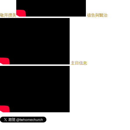
敬拜攢美
禱告與醫治
主日信息