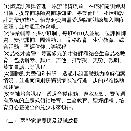
(1)師資訓練與管理：舉辦師資職前、在職相關訓練與
研習，提昇輔導師資輔導知能、專業倫理、及活動設
計之帶領技巧。輔導師資均需受過職前訓練加入團隊
管理，並每週工作會報。
(2)課業輔導：採小班制，每班約10人並配一位課輔師
資，安排課輔、團體動力、品格教育、生命教育、綜
合活動、聖經信仰…等課程。
(3)品格才藝營：豐富多元的才藝課程結合生命品格教
育，包括鋼琴、舞蹈、吉他、打擊樂、美勞、戲劇、
英文會話…等課程。
(4)團體動力暨個別輔導：透過小組團體動力瞭解個案
情況，並進而個別接觸關懷以進行進一步的跟進協助
和建議。
(5)領袖培育課程：透過音樂律動、遊戲互動、暨每週
有系統的主題式領袖培育、生命教育、聖經課程，培
育身心靈健全的兒少未來領袖。
（二） 弱勢家庭關懷及親職成長