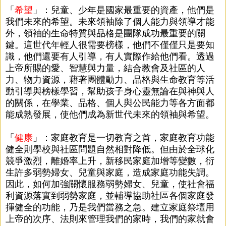
「
希望
」：兒童、少年是國家最重要的資產，他們是
我們未來的希望。未來領袖除了個人能力與領導才能
外，領袖的生命特質與品格是團隊成功最重要的關
鍵。這世代年輕人很需要榜樣，他們不僅僅只是要知
識，他們還要有人引導，有人實際作給他們看。透過
上帝所賜的愛、智慧與力量，結合教會及社區的人
力、物力資源，藉著團體動力、品格與生命教育等活
動引導與榜樣學習，幫助孩子身心靈無論在與神與人
的關係，在學業、品格、個人與公民能力等各方面都
能成熟發展，使他們成為新世代未來的領袖與希望。
「
健康
」：家庭教育是一切教育之首，家庭教育功能
健全則學校與社區問題自然相對降低。但由於全球化
競爭激烈，離婚率上升，新移民家庭加增等變數，衍
生許多弱勢婦女、兒童與家庭，造成家庭功能失調。
因此，如何加強關懷服務弱勢婦女、兒童，使社會福
利資源落實到弱勢家庭，並輔導協助社區各個家庭發
揮健全的功能，乃是我們當務之急。建立家庭祭壇用
上帝的次序、法則來管理我們的家時，我們的家就會