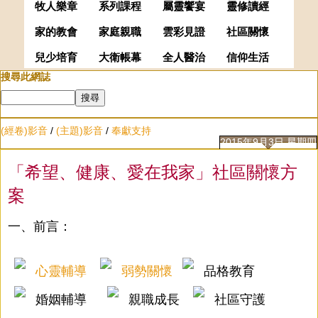
牧人樂章
系列課程
屬靈饗宴
靈修讀經
家的教會
家庭親職
雲彩見證
社區關懷
兒少培育
大衛帳幕
全人醫治
信仰生活
搜尋此網誌
(經卷)影音
/
(主題)影音
/
奉獻支持
2015年9月3日 星期四
「希望、健康、愛在我家」社區關懷方
案
一、前言：
心靈輔導
弱勢關懷
品格教育
婚姻輔導
親職成長
社區守護