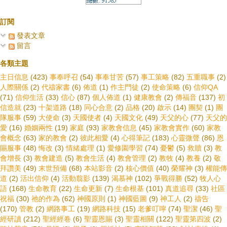
訂閱
發表文章
留言
各類主題
主日信息
(423)
事奉呼召
(54)
事奉甘苦
(57)
事工策略
(82)
五重職事
(2)
人際關係
(2)
代禱家書
(6)
佈道
(1)
作主門徒
(2)
使命策略
(6)
信仰QA
(71)
信仰生活
(33)
信心
(87)
個人佈道
(1)
健康教會
(2)
傳福音
(137)
初
信造就
(23)
十架道路
(18)
同心合意
(2)
品格
(20)
啟示
(14)
團契
(1)
團
隊服事
(59)
大使命
(3)
天國使者
(4)
天國文化
(49)
天父的心
(77)
天父的
愛
(16)
婚姻兩性
(19)
家庭
(93)
家教會信息
(45)
家教會實作
(60)
家教
會概念
(63)
家的教會
(2)
彼此相愛
(4)
心得筆記
(183)
心靈微聲
(86)
恩
賜服事
(48)
悔改
(3)
情緒處理
(1)
愛修園學習
(74)
憂鬱
(5)
救贖
(3)
教
會增長
(3)
教會建造
(5)
教會生活
(4)
教會管理
(2)
教牧
(4)
教養
(2)
敬
拜讚美
(49)
末世預備
(68)
本站影音
(2)
核心價值
(40)
榮耀神
(3)
權能傳
道
(2)
活出信仰
(4)
活動翦影
(139)
渴慕神
(102)
爭戰得勝
(52)
牧人心
語
(168)
生命教育
(22)
生命更新
(7)
生命根基
(101)
真道追尋
(33)
社區
祝福
(30)
祂的作為
(62)
神國原則
(1)
神國藍圖
(9)
神工人
(2)
禱告
(170)
管教
(2)
網路事工
(19)
網路科技
(15)
老爹叮嚀
(74)
聖潔
(46)
聖
經研讀
(212)
聖經經卷
(6)
聖靈恩賜
(3)
聖靈相關
(122)
聖靈第四波
(2)