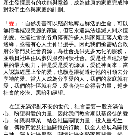
產生發揮應有的功能與意義，成為健康的家庭完成神
對我們生命與家庭的計劃。
「
愛
」：自然災害可以殘忍地奪走鮮活的生命，可以
無情地摧毀美麗的家園，但它永遠無法熄滅人間永恒
的愛。在這社會的各角落有許多人與家庭正落入危險
邊緣，亟需有心人士伸出援手。因此我們亟需結合政
府公部門及社會資源，為社會提供更多元化的服務，
並動員社區住民參與服務回饋社會。愛是社區建設發
展的最大動力，神是愛是愛的源頭，愛從神而來，當
人認識經歷上帝的愛，也願意跟從遵行祂的引領去分
享祂的愛。當人人成為分享愛的人，我們的家庭就有
愛，我們的社區就有愛，愛將使生命得著力量，趕走
社會的冷漠、黑暗和絕望。
在這充滿混亂不安的世代，社會需要一股充滿信
心、盼望與愛的力量。因此我們教會期以基督徒的愛
心、知識與專業，結合社區關懷力量，投入重視生
命、傳播真愛及社區關懷的行動。以全人發展為關懷
主軸，深入社區服務，關懷社區弱勢家庭兒童、婦