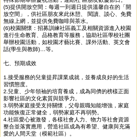
(5)提供開放空間：每週一到週日提供溫馨自在的「開
放空間」，供社區朋友來此休憩、 閱讀、談心、免費
無線上網，並提供免費咖啡與茶水。
(6)校園關懷：招募訓練社區義工及相關資源進入校園
進行生命教育、品格教育等服務，協助社區學校社團
舉辦校園活動，如校園才藝比賽、課外活動、英文會
話(學生與教師)…等。
七、預期成效
1.接受服務的兒童提昇課業成就，並養成良好的生活
習慣態度。
2.兒童、少年領袖的培育養成，成為同儕的榜樣正面
影響社區的文化素質與競爭力。
3.弱勢家庭接受支持關懷，父母親職知能增強，家庭
功能恢復正常健全，弱勢家庭不再弱勢。
4.社區愛心被激發，各樣社會人力、物力等社會資源
整合並落實應用，營造社區成為有希望、健康與充滿
愛的人間天堂（模範社區）。