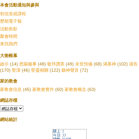
本會活動通知與參與
初信造就課程
歷期電子報
活動剪影
聚會時間
來找我們
大衛帳幕
啟示
(14)
恩賜服事
(48)
敬拜讚美
(49)
末世預備
(68)
渴慕神
(102)
禱告
(170)
聖潔
(46)
聖靈相關
(122)
聽神聲音
(72)
家的教會
家教會信息
(45)
家教會實作
(60)
家教會概念
(63)
網誌存檔
網站統計