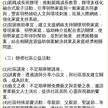
(1)親職成長班辦理：推動親職成長教育，辦理多樣化
融合式親子活動，引導弱勢家庭與一般家庭共同參
與，豐富弱勢婦幼人文與環境刺激，拓展人際網絡，
強化家庭支持系統。
(2)貧困救助事宜，建立支援網絡支持關懷弱勢家庭：
發現家暴、弱勢家庭，協助轉介並配合查訪關懷，使
弱勢家庭立即得到幫助，並對於無業、經濟困難個
案，結合相關資源協助個案解決就業及家庭經濟相關
問題。
（三）辦裡社區公益活動
(1)社區講座：不定期舉辦講座。
(2)讀書會：透過讀與分享小品文，與社區朋友建立關
係，成為好友。
(3)藝文之夜：不定期舉辦免費藝文與音樂之夜，邀請
專業藝文人士演出，提供社區居民 心靈與視聽的饗
宴。
(4)社區特殊節慶活動：母親節、父親節、聖誕節…等
特殊節期舉辦慶祝活動，連結社 區朋友歡慶節日。