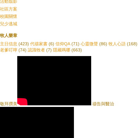
活動翦影
社區方案
校園關懷
兒少逃城
牧人樂章
主日信息
(423)
代禱家書
(6)
信仰QA
(71)
心靈微聲
(86)
牧人心語
(168)
老爹叮嚀
(74)
認識牧者
(7)
隱藏嗎哪
(663)
敬拜攢美
禱告與醫治