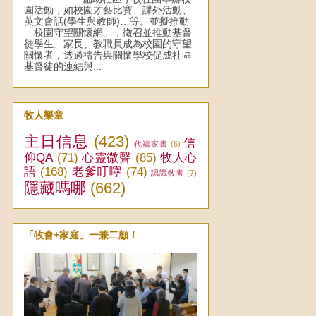
園活動，如校園才藝比賽、課外活動、
英文會話(學生與教師)…等。並擬推動
「校園守望關懷網」，徵召並推動基督
徒學生、家長、教職員成為校園的守望
關懷者，透過禱告與關懷學校促成社區
基督徒的連結與...
牧人樂章
主日信息
(423)
信
代禱家書
(6)
仰QA
(71)
心靈微聲
(85)
牧人心
語
(168)
老爹叮嚀
(74)
認識牧者
(7)
隱藏嗎哪
(662)
「牧會+家庭」一兼二顧！