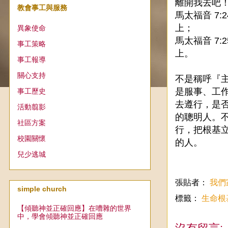
離開我去吧
教會事工與服務
馬太福音 7
上；
異象使命
馬太福音 7
事工策略
上。
事工報導
關心支持
不是稱呼『
是服事、工
事工歷史
去遵行，是
活動翦影
的聰明人。
社區方案
行，把根基
校園關懷
的人。
兒少逃城
張貼者：
我們
simple church
標籤：
生命根
【傾聽神並正確回應】在嘈雜的世界
中，學會傾聽神並正確回應