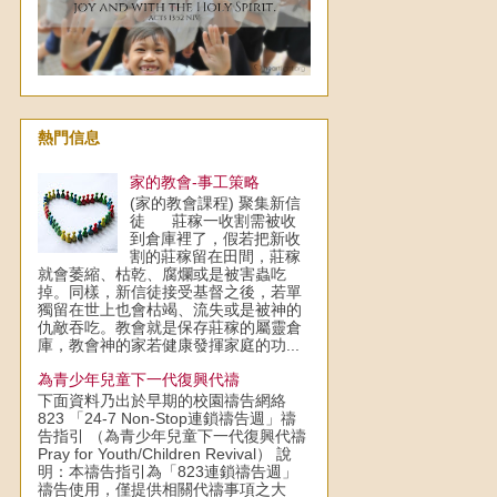
熱門信息
家的教會-事工策略
(家的教會課程) 聚集新信
徒 莊稼一收割需被收
到倉庫裡了，假若把新收
割的莊稼留在田間，莊稼
就會萎縮、枯乾、腐爛或是被害蟲吃
掉。同樣，新信徒接受基督之後，若單
獨留在世上也會枯竭、流失或是被神的
仇敵吞吃。教會就是保存莊稼的屬靈倉
庫，教會神的家若健康發揮家庭的功...
為青少年兒童下一代復興代禱
下面資料乃出於早期的校園禱告網絡
823 「24-7 Non-Stop連鎖禱告週」禱
告指引 （為青少年兒童下一代復興代禱
Pray for Youth/Children Revival） 說
明：本禱告指引為「823連鎖禱告週」
禱告使用，僅提供相關代禱事項之大