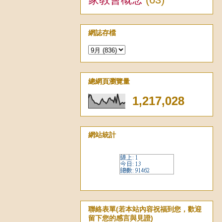
網誌存檔
總網頁瀏覽量
1,217,028
網站統計
聯絡表單(若本站內容祝福到您，歡迎
留下您的感言與見證)