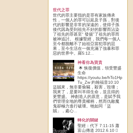
世代之罪
世代的罪主要指的是罪有家族傳承
性，一個人的罪可以延及子孫，對後
代的影響是非常的深遠的，使得子孫
後代因為受到祖先不好的影響而沾染
了祖先的罪甚至“ 發揚”了祖先的罪而
被神追討。 根據聖經，我們每一個人
至今都脫離不了始祖亞當犯罪的惡
果，至今生活在一個充滿了強暴和罪
惡的世界中。羅5:12...
神看你為寶貴
🌟 恢復價值，領受豐盛
生命
https://youtu.be/hTo1Hp
Tu_Zw 約翰福音10:10
盜賊來，無非要偷竊，殺害，毀壞；
我來了，是要叫羊得生命，並且得的
更豐盛。 神創造人的原意，是賦予我
們管理全地的尊貴權柄，然而仇敵魔
鬼卻極力進行破壞。牠如同「盜
賊」，處心...
轉化的關鍵
聖經：代下 7:11-15 蕭
富山傳道 2012.6.10 