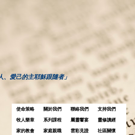
人、愛己的主耶穌跟隨者」
使命策略
關於我們
聯絡我們
支持我們
牧人樂章
系列課程
屬靈饗宴
靈修讀經
家的教會
家庭親職
雲彩見證
社區關懷