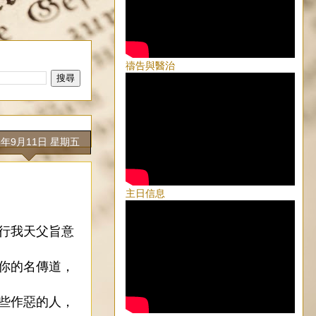
禱告與醫治
5年9月11日 星期五
主日信息
遵行我天父旨意
奉你的名傳道，
這些作惡的人，