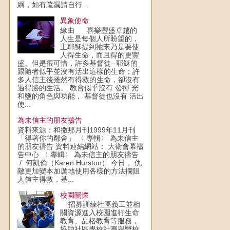
綱，如有疏漏請自行...
異象使命
緣由 喜樂豐盛卓越的
人生是每個人所盼望的，
主耶穌提到祂來乃是要使
人得生命，而且得的更豐
盛。但是很可惜，許多基督徒--耶穌的
跟隨者似乎並沒有活出這樣的生命；許
多人信主後雖然有得救的生命，卻沒有
過得勝的生活。 教會似乎沒有 發揮 光
和鹽的角色與功能， 基督徒也沒有 活出
使...
為未信主的朋友禱告
資料來源：和撒那月刊1999年11月刊
「得著你的鄰舍」 〈 專輯〉 為未信主
的朋友禱告 資料連結網站： 大衛會幕禱
告中心 〈 專輯〉 為未信主的朋友禱告
/ 何凱倫（Karen Hurston） 今日， 仇
敵更加變本加厲地使用各樣的方法攔阻
人信主得救，基...
校園關懷
招募訓練社區義工並相
關資源進入校園進行生命
教育、品格教育等服務，
協助社區學校社團舉辦校