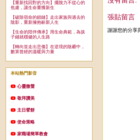
沒有留言:
【重新找回對的方向】擺脫力不從心的
焦慮，讓生命重獲新生
張貼留言
【破除宿命的鎖鏈】走出家族與過去的
陰影，重新擁抱嶄新人生
謝謝您的分享
【生命的陪伴傳承】用生命典範，為孩
子鋪就穩健的人生路
【轉向並走出悲傷】在逆境的陰霾中，
數算曾經的溫暖與力量
本站熱門影音
心靈微聲
敬拜讚美
主日擘餅
使命策略
家職場簡單教會