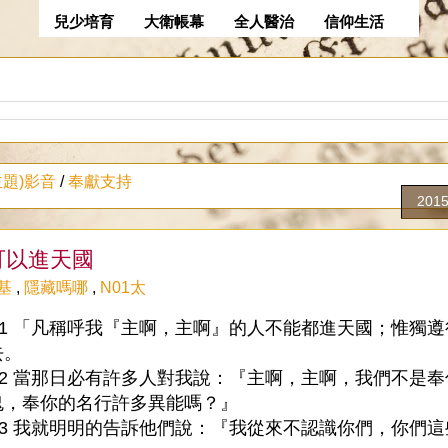
兒少培育
大衛帳幕
全人醫治
信仰生活
主題)影音
/
奉獻支持
201
可以進天國
基
,
隱藏嗎哪
,
N01太
:21 「凡稱呼我『主啊，主啊』的人不能都進天國；惟獨
去。
:22 當那日必有許多人對我說：『主啊，主啊，我們不是
鬼，奉你的名行許多異能嗎？』
:23 我就明明的告訴他們說：『我從來不認識你們，你們