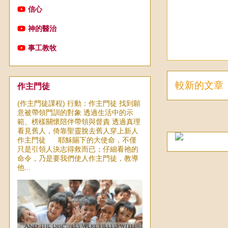
信心
神的醫治
事工教牧
較新的文章
作主門徒
(作主門徒課程) 行動：作主門徒 找到願
意被帶領門訓的對象 透過生活中的示
範、榜樣關懷陪伴帶領與督責 透過真理
看見舊人，倚靠聖靈脫去舊人穿上新人
作主門徒 耶穌賜下的大使命，不僅
只是引領人決志得救而已；仔細看祂的
命令，乃是要我們使人作主門徒，教導
他...