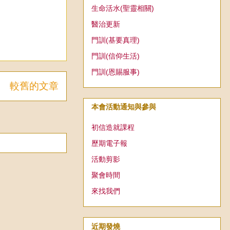
生命活水(聖靈相關)
醫治更新
門訓(基要真理)
門訓(信仰生活)
門訓(恩賜服事)
較舊的文章
本會活動通知與參與
初信造就課程
歷期電子報
活動剪影
聚會時間
來找我們
近期發燒