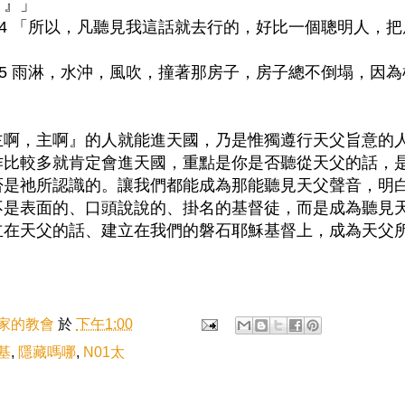
！』」
:24 「所以，凡聽見我這話就去行的，好比一個聰明人，
:25 雨淋，水沖，風吹，撞著那房子，房子總不倒塌，因
主啊，主啊』的人就能進天國，乃是惟獨遵行天父旨意的
作比較多就肯定會進天國，重點是你是否聽從天父的話，
否是祂所認識的。讓我們都能成為那能聽見天父聲音，明
不是表面的、口頭說說的、掛名的基督徒，而是成為聽見
立在天父的話、建立在我們的磐石耶穌基督上，成為天父
家的教會
於
下午1:00
基
,
隱藏嗎哪
,
N01太