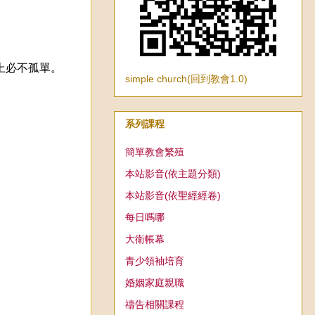
上必不孤單。
simple church(回到教會1.0)
系列課程
簡單教會繁殖
本站影音(依主題分類)
本站影音(依聖經經卷)
每日嗎哪
大衛帳幕
青少領袖培育
婚姻家庭親職
禱告相關課程