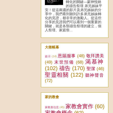
轉化的關鍵—蒙神悅納
的禱告祭壇 弟兄姊妹平
安！從這兩週的影片及弟兄姊妹的分
享中，我們看到聽到許多弟兄姊妹轉
化的見證，都非常的激勵人。從這些
分享的見證我們可以看到一個重要的
關鍵，就是各類禱告祭壇的建立，個
人祭壇、家庭祭...
大衛帳幕
恩賜服事
(48)
敬拜讚美
啟示
(14)
渴慕神
(49)
末世預備
(68)
(102)
禱告
(170)
聖潔
(46)
聖靈相關
(122)
聽神聲音
(72)
家的教會
家教會實作
(60)
家教會信息
(45)
家教會概念
(63)