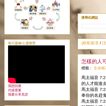
搜尋此網誌
(經卷)影音
/
(
每日靈修/心靈微聲
怎樣的人
標籤：
生命根
馬太福音 7
的人才能進
我想回應
馬太福音 7
代禱需要
我要分享見證
奉你的名趕
馬太福音 7