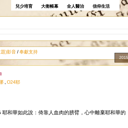
兒少培育
大衛帳幕
全人醫治
信仰生活
主題)影音
/
奉獻支持
201
神
哪
,
O24耶
:5 耶和華如此說：倚靠人血肉的膀臂，心中離棄耶和華的