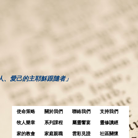
人、愛己的主耶穌跟隨者」
使命策略
關於我們
聯絡我們
支持我們
牧人樂章
系列課程
屬靈饗宴
靈修讀經
家的教會
家庭親職
雲彩見證
社區關懷