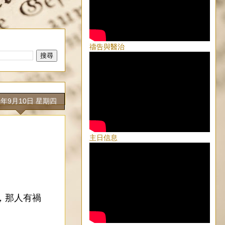
禱告與醫治
5年9月10日 星期四
主日信息
，那人有禍