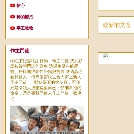
信心
神的醫治
較新的文章
事工教牧
作主門徒
(作主門徒課程) 行動：作主門徒 找到願
意被帶領門訓的對象 透過生活中的示
範、榜樣關懷陪伴帶領與督責 透過真理
看見舊人，倚靠聖靈脫去舊人穿上新人
作主門徒 耶穌賜下的大使命，不僅
只是引領人決志得救而已；仔細看祂的
命令，乃是要我們使人作主門徒，教導
他...