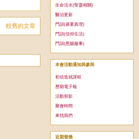
生命活水(聖靈相關)
醫治更新
門訓(基要真理)
較舊的文章
門訓(信仰生活)
門訓(恩賜服事)
本會活動通知與參與
初信造就課程
歷期電子報
活動剪影
聚會時間
來找我們
近期發燒