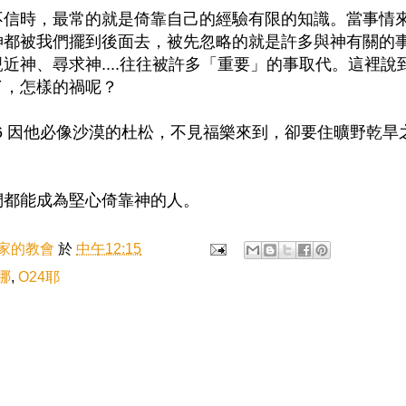
不信時，最常的就是倚靠自己的經驗有限的知識。當事情
神都被我們擺到後面去，被先忽略的就是許多與神有關的
近神、尋求神....往往被許多「重要」的事取代。這裡說
了，怎樣的禍呢？
:6 因他必像沙漠的杜松，不見福樂來到，卻要住曠野乾旱
們都能成為堅心倚靠神的人。
家的教會
於
中午12:15
哪
,
O24耶