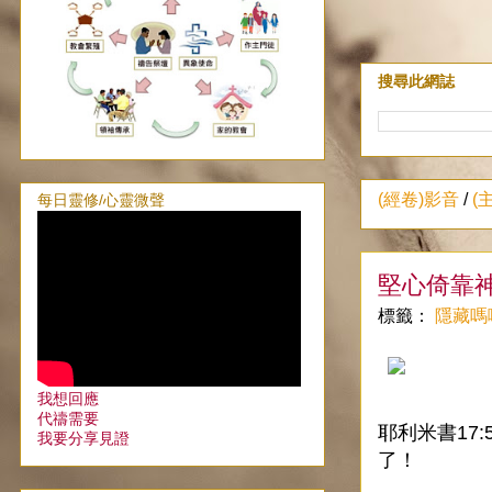
搜尋此網誌
(經卷)影音
/
(
每日靈修/心靈微聲
堅心倚靠
標籤：
隱藏嗎
我想回應
代禱需要
耶利米書17
我要分享見證
了！