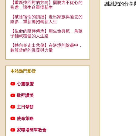
【重新找回對的方向】擺脫力不從心的
謝謝您的分享
焦慮，讓生命重獲新生
【破除宿命的鎖鏈】走出家族與過去的
陰影，重新擁抱嶄新人生
【生命的陪伴傳承】用生命典範，為孩
子鋪就穩健的人生路
【轉向並走出悲傷】在逆境的陰霾中，
數算曾經的溫暖與力量
本站熱門影音
心靈微聲
敬拜讚美
主日擘餅
使命策略
家職場簡單教會