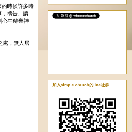
來的時候許多時
事，禱告、讀
到心中離棄神
之處，無人居
加入simple church的line社群