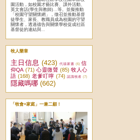
園活動，如校園才藝比賽、課外活動、
英文會話(學生與教師)…等。並擬推動
「校園守望關懷網」，徵召並推動基督
徒學生、家長、教職員成為校園的守望
關懷者，透過禱告與關懷學校促成社區
基督徒的連結與...
牧人樂章
主日信息
(423)
信
代禱家書
(6)
仰QA
(71)
心靈微聲
(85)
牧人心
語
(168)
老爹叮嚀
(74)
認識牧者
(7)
隱藏嗎哪
(662)
「牧會+家庭」一兼二顧！