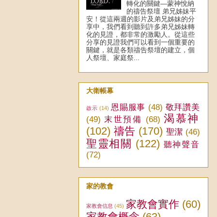
轉化的關鍵—蒙神悅納
的禱告祭壇 弟兄姊妹平
安！從這兩週的影片及弟兄姊妹的分
享中，我們看到聽到許多弟兄姊妹轉
化的見證，都非常的激勵人。從這些
分享的見證我們可以看到一個重要的
關鍵，就是各類禱告祭壇的建立，個
人祭壇、家庭祭...
大衛帳幕
恩賜服事
(48)
敬拜讚美
啟示
(14)
渴慕神
(49)
末世預備
(68)
(102)
禱告
(170)
聖潔
(46)
聖靈相關
(122)
聽神聲音
(72)
家的教會
家教會實作
(60)
家教會信息
(45)
家教會概念
(63)