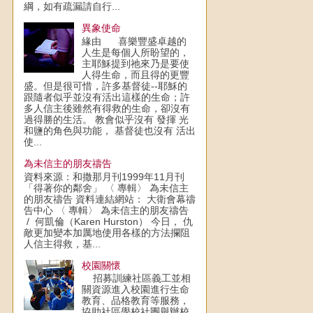
綱，如有疏漏請自行...
異象使命
緣由 喜樂豐盛卓越的
人生是每個人所盼望的，
主耶穌提到祂來乃是要使
人得生命，而且得的更豐
盛。但是很可惜，許多基督徒--耶穌的
跟隨者似乎並沒有活出這樣的生命；許
多人信主後雖然有得救的生命，卻沒有
過得勝的生活。 教會似乎沒有 發揮 光
和鹽的角色與功能， 基督徒也沒有 活出
使...
為未信主的朋友禱告
資料來源：和撒那月刊1999年11月刊
「得著你的鄰舍」 〈 專輯〉 為未信主
的朋友禱告 資料連結網站： 大衛會幕禱
告中心 〈 專輯〉 為未信主的朋友禱告
/ 何凱倫（Karen Hurston） 今日， 仇
敵更加變本加厲地使用各樣的方法攔阻
人信主得救，基...
校園關懷
招募訓練社區義工並相
關資源進入校園進行生命
教育、品格教育等服務，
協助社區學校社團舉辦校