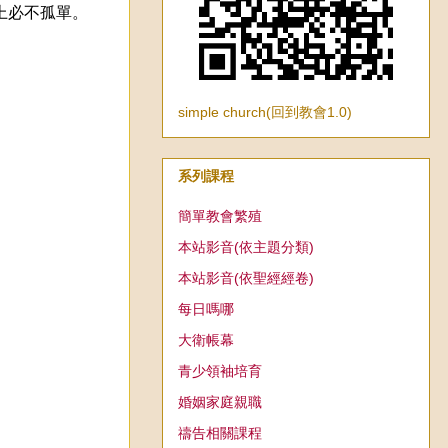
上必不孤單。
simple church(回到教會1.0)
系列課程
簡單教會繁殖
本站影音(依主題分類)
本站影音(依聖經經卷)
每日嗎哪
大衛帳幕
青少領袖培育
婚姻家庭親職
禱告相關課程