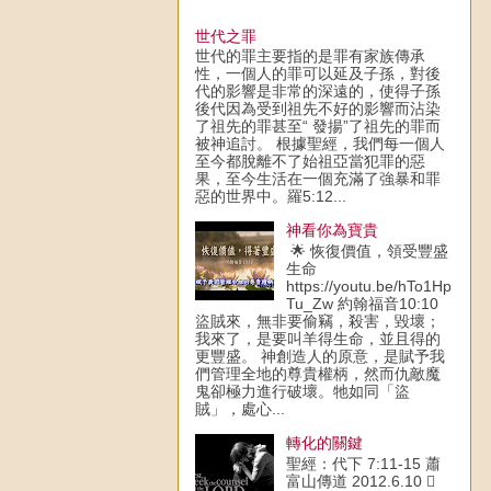
世代之罪
世代的罪主要指的是罪有家族傳承
性，一個人的罪可以延及子孫，對後
代的影響是非常的深遠的，使得子孫
後代因為受到祖先不好的影響而沾染
了祖先的罪甚至“ 發揚”了祖先的罪而
被神追討。 根據聖經，我們每一個人
至今都脫離不了始祖亞當犯罪的惡
果，至今生活在一個充滿了強暴和罪
惡的世界中。羅5:12...
神看你為寶貴
🌟 恢復價值，領受豐盛
生命
https://youtu.be/hTo1Hp
Tu_Zw 約翰福音10:10
盜賊來，無非要偷竊，殺害，毀壞；
我來了，是要叫羊得生命，並且得的
更豐盛。 神創造人的原意，是賦予我
們管理全地的尊貴權柄，然而仇敵魔
鬼卻極力進行破壞。牠如同「盜
賊」，處心...
轉化的關鍵
聖經：代下 7:11-15 蕭
富山傳道 2012.6.10 