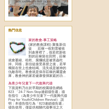
熱門信息
家的教會-事工策略
(家的教會課程) 聚集新信
徒 莊稼一收割需被收
到倉庫裡了，假若把新收
割的莊稼留在田間，莊稼
就會萎縮、枯乾、腐爛或是被害蟲吃
掉。同樣，新信徒接受基督之後，若單
獨留在世上也會枯竭、流失或是被神的
仇敵吞吃。教會就是保存莊稼的屬靈倉
庫，教會神的家若健康發揮家庭的功...
為青少年兒童下一代復興代禱
下面資料乃出於早期的校園禱告網絡
823 「24-7 Non-Stop連鎖禱告週」禱
告指引 （為青少年兒童下一代復興代禱
Pray for Youth/Children Revival） 說
明：本禱告指引為「823連鎖禱告週」
禱告使用，僅提供相關代禱事項之大