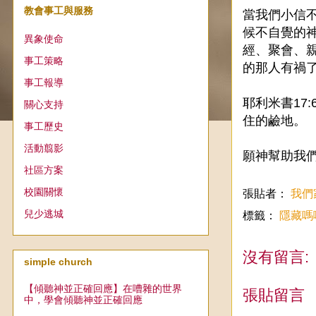
教會事工與服務
當我們小信
候不自覺的
異象使命
經、聚會、親
事工策略
的那人有禍
事工報導
耶利米書17
關心支持
住的鹼地。
事工歷史
活動翦影
願神幫助我
社區方案
校園關懷
張貼者：
我們
兒少逃城
標籤：
隱藏嗎
沒有留言:
simple church
【傾聽神並正確回應】在嘈雜的世界
張貼留言
中，學會傾聽神並正確回應