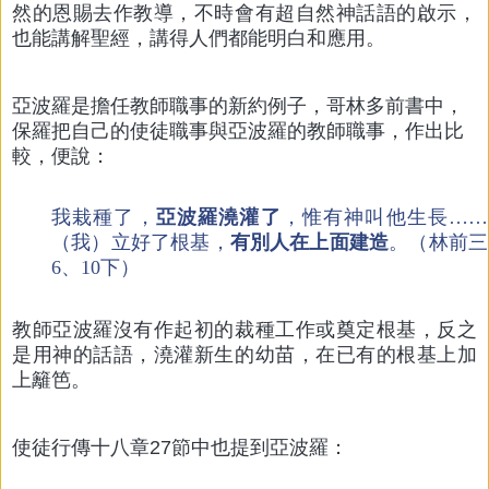
然的恩賜去作教導，不時會有超自然神話語的啟示，
也能講解聖經，講得人們都能明白和應用。
亞波羅是擔任教師職事的新約例子，哥林多前書中，
保羅把自己的使徒職事與亞波羅的教師職事，作出比
較，便說：
我栽種了，
亞波羅澆灌了
，惟有神叫他生長……
（我）立好了根基，
有別人在上面建造
。（林前三
6、10下）
教師亞波羅沒有作起初的裁種工作或奠定根基，反之
是用神的話語，澆灌新生的幼苗，在已有的根基上加
上籬笆。
使徒行傳十八章27節中也提到亞波羅：