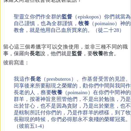
聖靈立你們作全群的
監督
（episkopos）你們就當為
自己謹慎，也為全群謹慎，
牧養
（poimaino）神的
教會，就是他用自己血所買來的。（徒二十28）
留心這三個希臘字可以交換使用，並非三種不同的職
事，保羅向
長老
說，他們就是
監督
，要
牧養
教會。
彼前寫道：
我這作
長老
（presbuteros）、作基督受苦的見證、
同享後來所要顯現之榮耀的，勸你們中間與我同作
長老的人，務要
牧養
（poimaino）在你們中間神的
群羊，按著神旨意照管他們，不是出於勉強，乃是
出於甘心，也不是因為貪財，乃是出於樂意，也不
是轄制所託付你們的，乃是作群羊的榜樣，到了牧
長顯現的時候，你們必得那永不衰殘的榮耀冠冕。
（彼前五1-4）