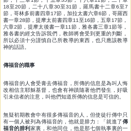
節，十三章1節，十五章35節，十八章11節，二十章
18至20節，二十八章30至31節，羅馬書十二章6至7
節，哥林多前書四章17節，加拉太書六章6節，哥羅西
書一章28節，提摩太前書四章11至16節，五章17節，
六章2節，提摩太後書一章11節，雅各書三章1節等，
雅各書的經文告訴我們，教師將會受到更重的判斷，
所以必須十分謹慎自己所教導的東西，也只應該教導
神的話語。
傳福音的職事
傳福音的人會受膏去傳福音，所傳的信息是為叫人悔
改相信主耶穌基督，也會有神蹟隨著他們發生，好吸
引未信者的注意，叫他們知道所傳的信息是可信的。
無疑初期教會中有很多傳福音的人，但使徒行傳中只
有一個人被列為傳福音的，他就是腓力：「就進了
傳
福音的腓利
家裏，和他同住，他是那七個執事裏的一