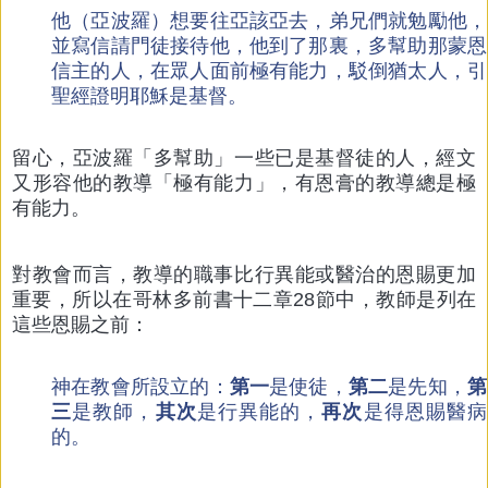
他（亞波羅）想要往亞該亞去，弟兄們就勉勵他，
並寫信請門徒接待他，他到了那裏，多幫助那蒙恩
信主的人，在眾人面前極有能力，駁倒猶太人，引
聖經證明耶穌是基督。
留心，亞波羅「多幫助」一些已是基督徒的人，經文
又形容他的教導「極有能力」，有恩膏的教導總是極
有能力。
對教會而言，教導的職事比行異能或醫治的恩賜更加
重要，所以在哥林多前書十二章28節中，教師是列在
這些恩賜之前：
神在教會所設立的：
第一
是使徒，
第二
是先知，
第
三
是教師，
其次
是行異能的，
再次
是得恩賜醫病
的。