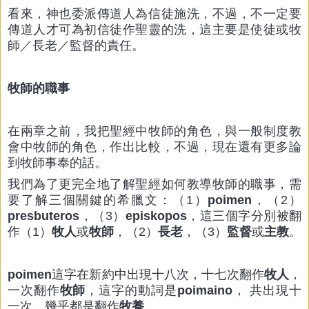
看來，神也委派傳道人為信徒施洗，不過，不一定要
傳道人才可為初信徒作聖靈的洗，這主要是使徒或牧
師／長老／監督的責任。
牧師的職事
在兩章之前，我把聖經中牧師的角色，與一般制度教
會中牧師的角色，作出比較，不過，現在還有更多論
到牧師事奉的話。
我們為了更完全地了解聖經如何教導牧師的職事，需
要了解三個關鍵的希臘文：（1）
poimen
，（2）
presbuteros
，（3）
episkopos
，這三個字分別被翻
作（1）
牧人
或
牧師
，（2）
長老
，（3）
監督
或
主教
。
poimen
這字在新約中出現十八次，十七次翻作
牧人
，
一次翻作
牧師
，這字的動詞是
poimaino
， 共出現十
一次，幾乎都是翻作
牧養
。