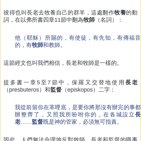
彼得也叫長老去牧養自己的群羊，這處翻作
牧養
的動
詞，在以弗所書四章11節中翻為
牧師
（名詞）：
他（耶穌）所賜的，有使徒，有先知，有傳福音
的，有
牧師
和教師。
這節經文也叫我們相信，長老和牧師是一樣的。
提多書一章5至7節中，保羅又交替地使用
長老
（presbuteros）和
監督
（episkopos）二字：
我從前留你在革哩底，是要你將那沒有辦完的事都
辦整齊了，又照我所吩咐你的，在各城設立
長
老
……
監督
既是神的管家，必須無可指責。
因此，人們無法合理地反對牧師、長老和監督的職事