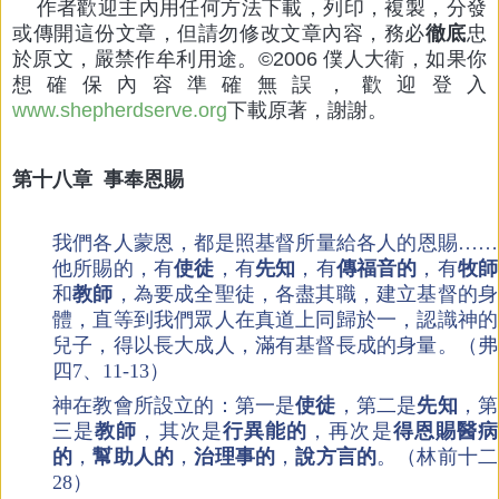
作者歡迎主內用任何方法下載，列印，複製，分發
或傳開這份文章，但請勿修改文章內容，務必
徹底
忠
於原文，嚴禁作牟利用途。©2006
僕人大衛，
如果你
想確保內容準確無誤，歡迎登入
www.shepherdserve.org
下載原著，謝謝。
第十八章
事奉恩賜
我們各人蒙恩，都是照基督所量給各人的恩賜……
他所賜的，有
使徒
，有
先知
，有
傳福音的
，有
牧師
和
教師
，為要成全聖徒，各盡其職，建立基督的身
體，直等到我們眾人在真道上同歸於一，認識神的
兒子，得以長大成人，滿有基督長成的身量。（弗
四7、11-13）
神在教會所設立的：第一是
使徒
，第二是
先知
，第
三是
教師
，其次是
行異能的
，再次是
得恩賜醫病
的
，
幫助人的
，
治理事的
，
說方言的
。（林前十二
28）