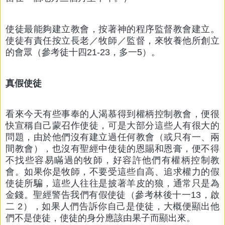
使徒最能夠建立教會，按著神的程序監督教會建立。
使徒有責任按立長老／牧師／監督，來牧養他所創立
的會眾（參考徒十四21-23，多一5）。
真假使徒
看來今天有些事奉的人渴慕得到權柄控制教會，便很
快宣稱自己蒙召作使徒，可是大部分這些人有很大的
問題，由於他們沒有建立過任何教會（或只有一、兩
間教會），也沒有聖經中使徒的恩賜和恩膏，便不得
不找些容易瞞過的牧師，好容許他們有權柄控制教
會。如果你是牧師，不要受這些自高、追求權力的假
使徒所騙，這些人往往是披著羊皮的狼，通常只是為
金錢。聖經警告我們有假使徒（參考林後十一13，啟
二 2），如果人們告訴你自己是使徒，大概便顯出他
們不是使徒，使徒的身分應該由果子而顯出來。