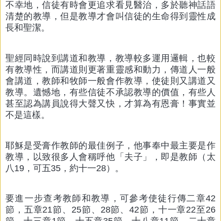
不幸地，信徒有時會更追求看見醫治，多於聽神話語
清楚的教導，但是教導才會叫信徒的生命得到靈性成
長和聖潔。
聖經同時說到講道和教導，教導較多運用邏輯，也較
有教導性，而講道則更著重靈感和動力，傳道人一般
會講道，教師和牧師一般會作教導，使徒則又講道又
教導。遺憾地，有些信徒不承認教導的價值，有些人
甚至認為講員說得大聲又快，才算為有恩膏！事實並
不是這樣。
耶穌是受膏作教師的最佳例子，他事奉中最主要是作
教導，以致很多人會稱呼他「夫子」，即是教師（太
八19，可五35，約十一28）。
要進一步查考教師和教導，可參考使徒行傳二章42
節，五章21節、25節、28節、42節，十一章22至26