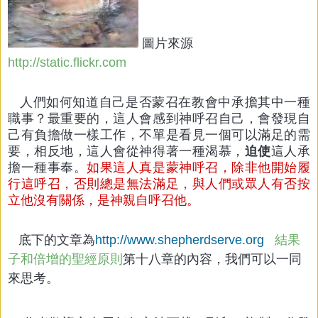
圖片來源
http://static.flickr.com
人們如何知道自己是否蒙召在教會中承擔其中一種
職事？最重要的，這人會感到神呼召自己，會發現自
己有負擔做一樣工作，不單是看見一個可以滿足的需
要，相反地，這人會從神得著一種渴慕，
迫使
這人承
擔一種事奉。
如果這人真是蒙神呼召，除非他開始履
行這呼召，否則總是無法滿足，與人們或眾人有否按
立他沒有關係，是神親自呼召他。
底下的文章為
http://www.shepherdserve.org
結果
子和倍增的聖經原則
第十八章的內容，我們可以一同
來思考。