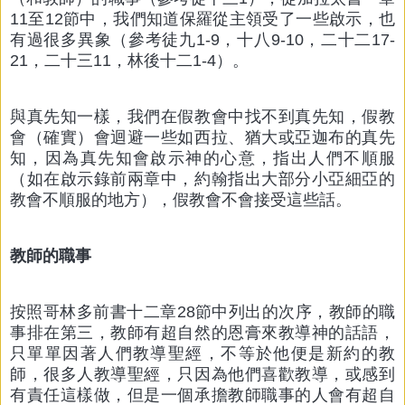
11至12節中，我們知道保羅從主領受了一些啟示，也
有過很多異象（參考徒九1-9，十八9-10，二十二17-
21，二十三11，林後十二1-4）。
與真先知一樣，我們在假教會中找不到真先知，假教
會（確實）會迴避一些如西拉、猶大或亞迦布的真先
知，因為真先知會啟示神的心意，指出人們不順服
（如在啟示錄前兩章中，約翰指出大部分小亞細亞的
教會不順服的地方），假教會不會接受這些話。
教師的職事
按照哥林多前書十二章28節中列出的次序，教師的職
事排在第三，教師有超自然的恩膏來教導神的話語，
只單單因著人們教導聖經，不等於他便是新約的教
師，很多人教導聖經，只因為他們喜歡教導，或感到
有責任這樣做，但是一個承擔教師職事的人會有超自