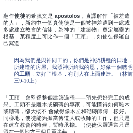
翻作
使徒
的希臘文是
apostolos
，直譯解作「被差遣
的人」，新約中一個真使徒是一個被神差遣到一處或
多處建立教會的信徒，為神的「建築物」奠定屬靈的
根基，某程度上可比作一個「工頭」，如使徒保羅自
己寫道：
因為我們是與神同工的，你們是神所耕種的田地，
所建造的房屋。我照神所給我的恩，好像一個聰明
的
工頭
，立好了根基，有別人在上面建造。（林前
三9-10上）
「工頭」會監督整個建築過程——預先想好完工的成
果。工頭不是雕木或砌磚的專家，可能懂得如何雕木
或砌磚，卻大概不 會做得像木匠和砌磚師傅一樣好。
同樣地，使徒能夠擔當傳道人或牧師的工作，但只是
在建立教會的時候，暫時承擔。（使徒保羅通常只逗
留在一個地方三個月至半年。）