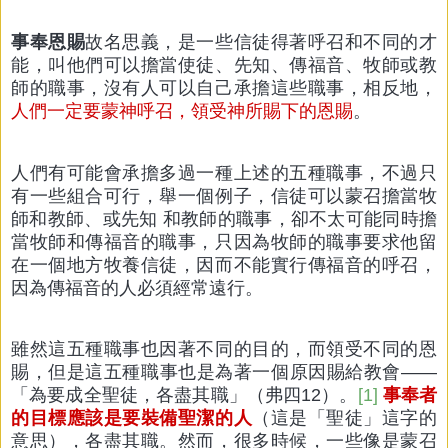
事奉恩賜
故名思義，是一些信徒得著呼召和不同的才
能，叫他們可以擔當使徒、先知、傳福音、牧師或教
師的職事，沒有人可以自己承擔這些職事，相反地，
人們一定要蒙神呼召，領受神所賜下的恩賜
。
人們有可能會承擔多過一種上述的五種職事，不過只
有一些組合可行，舉一個例子，信徒可以蒙召擔當牧
師和教師、或先知 和教師的職事，卻不太可能同時擔
當牧師和傳福音的職事，只因為牧師的職事要求他留
在一個地方牧養信徒，因而不能實行傳福音的呼召，
因為傳福音的人必須經常遠行。
雖然這五種職事也因著不同的目的，而領受不同的恩
賜，但是這五種職事也是為著一個原因賜給教會——
「為要成全聖徒，各盡其職」（弗四12）。
[1]
事奉者
的目標應該是要裝備聖潔的人
（這是「聖徒」這字的
意思），各盡其職。然而，很多時候，一些像是蒙召