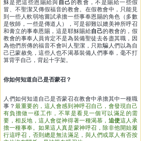
穌是把這些恩賜給與
自己
的教會，不是賜給一些假
冒、不聖潔又傳假福音的教會。在假教會中，只能見
到一些人軟弱地嘗試承擔一些事奉恩賜的角色（多數
是牧師，一些是傳道人），可是卻難以媲美神所呼召
和膏立的事奉恩賜，這是耶穌賜給
自己
的教會的，假
教會的事奉人員肯定不是為裝備聖徒去各盡其職，因
為他們所傳的福音不會叫人聖潔，只欺騙人們以為自
己已蒙赦免，這些人也不渴慕裝備人們事奉，毫不打
算背乎自己，背起十字架。
你如何知道自己是否蒙召？
人們如何知道自己是否蒙召在教會中承擔其中一種職
事？
最重要的，這人會感到神呼召自己，會發現自己
有負擔做一樣工作，不單是看見一個可以滿足的需
要，相反地，這人會從神得著一種渴慕，
迫使
這人承
擔一種事奉。如果這人真是蒙神呼召，除非他開始履
行這呼召，否則總是無法滿足，與人們或眾人有否按