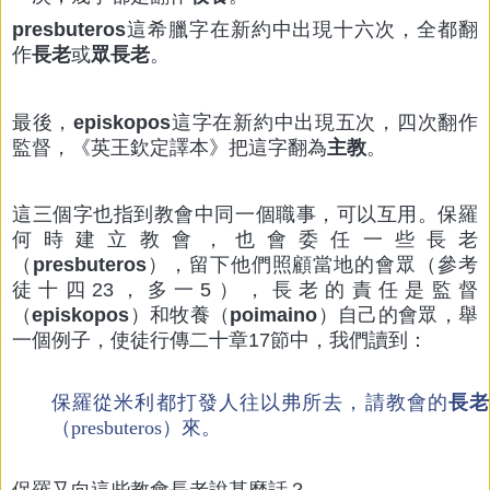
presbuteros
這希臘字在新約中出現十六次，全都翻
作
長老
或
眾長老
。
最後，
episkopos
這字在新約中出現五次，四次翻作
監督，《英王欽定譯本》把這字翻為
主教
。
這三個字也指到教會中同一個職事，可以互用。保羅
何時建立教會，也會委任一些長老
（
presbuteros
），留下他們照顧當地的會眾（參考
徒十四23，多一5），長老的責任是監督
（
episkopos
）和牧養（
poimaino
）自己的會眾，舉
一個例子，使徒行傳二十章17節中，我們讀到：
保羅從米利都打發人往以弗所去，請教會的
長老
（presbuteros）來。
保羅又向這些教會長老說甚麼話？