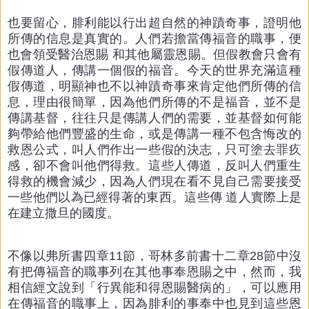
也要留心，腓利能以行出超自然的神蹟奇事，證明他
所傳的信息是真實的。人們若擔當傳福音的職事，便
也會領受醫治恩賜 和其他屬靈恩賜。但假教會只會有
假傳道人，傳講一個假的福音。今天的世界充滿這種
假傳道，明顯神也不以神蹟奇事來肯定他們所傳的信
息，理由很簡單，因為他們所傳的不是福音，並不是
傳講基督，往往只是傳講人們的需要，並基督如何能
夠帶給他們豐盛的生命，或是傳講一種不包含悔改的
救恩公式，叫人們作出一些假的決志，只可塗去罪疚
感，卻不會叫他們得救。這些人傳道，反叫人們重生
得救的機會減少，因為人們現在看不見自己需要接受
一些他們以為已經得著的東西。這些傳 道人實際上是
在建立撒旦的國度。
不像以弗所書四章11節，哥林多前書十二章28節中沒
有把傳福音的職事列在其他事奉恩賜之中，然而，我
相信經文說到「行異能和得恩賜醫病的」，可以應用
在傳福音的職事上，因為腓利的事奉中也見到這些恩