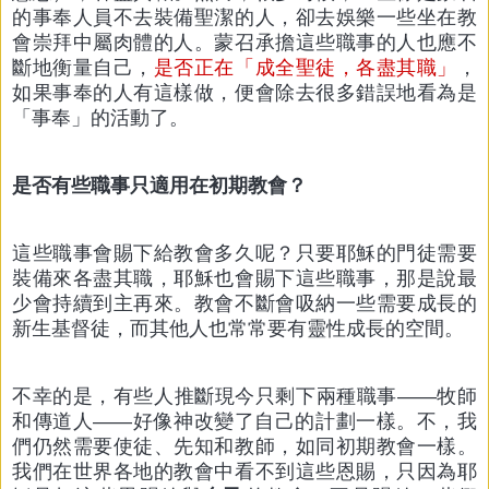
的事奉人員不去裝備聖潔的人，卻去娛樂一些坐在教
會崇拜中屬肉體的人。蒙召承擔這些職事的人也應不
斷地衡量自己，
是否正在「成全聖徒，各盡其職」
，
如果事奉的人有這樣做，便會除去很多錯誤地看為是
「事奉」的活動了。
是否有些職事只適用在初期教會？
這些職事會賜下給教會多久呢？只要耶穌的門徒需要
裝備來各盡其職，耶穌也會賜下這些職事，那是說最
少會持續到主再來。教會不斷會吸納一些需要成長的
新生基督徒，而其他人也常常要有靈性成長的空間。
不幸的是，有些人推斷現今只剩下兩種職事——牧師
和傳道人——好像神改變了自己的計劃一樣。不，我
們仍然需要使徒、先知和教師，如同初期教會一樣。
我們在世界各地的教會中看不到這些恩賜，只因為耶