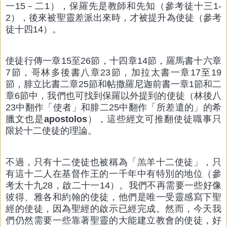
一15－二1），保羅先是教師和先知（參考徒十三1-
2），後來被聖靈差派出來時，才被提升為使徒（參考
徒十四14）。
使徒行傳一章15至26節，十四章14節，羅馬書十六章
7節，哥林多後書八章23節，加拉太書一章17至19
節，腓立比書二章25節和帖撒羅尼迦前書一章1節和二
章6節中，我們也可找到保羅以外提到的使徒（林後八
23中翻作「使者」和腓二25中翻作「所差遣的」的希
臘文也是
apostolos
），這些經文可推翻使徒職事只
限於十二使徒的理論。
不過，只有十二使徒也被稱為「羔羊十二使徒」，只
有這十二人在基督作王的一千年中有特別的地位（參
考太十九28，啟二十一14）。我們不再需要一些好像
彼得、雅各和約翰的使徒，他們是唯一受靈感寫下聖
經的使徒，因為聖經的啟示已經完成。然而，今天我
們仍然需要一些靠著聖靈的大能建立教會的使徒，好