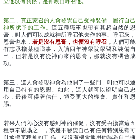
立他沒有關係，是神親自呼召他。
第二，真正蒙召的人會發覺自己受神裝備，履行自己
神所賦予的工作。
這五種職事也帶有其超自然的恩
膏，叫人們可以成就神所呼召他去作的事。呼召來，
恩膏也來，
若是沒有恩膏，也便沒有呼召
，
人們可能
有志承擔某種職事，入讀四年神學院學習和裝備自
己，但若是沒有從神而來的恩膏，那就沒有機會成
功。
第三，這人會發現神會為他開了一些門，叫他可以運
用自己特有的恩賜。如此，這人就可以證明自己忠
心，最後可得著信任，領受更大的機會、責任和恩
賜。
若果人們內心沒有感到神的催促，沒有受召擔當這五
種事奉恩賜之一，或是不發覺自己有任何特別恩膏可
以承擔某種神的工 作，或沒有機會運用他認為自己擁