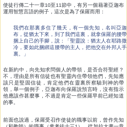
使徒行傳二十一章10至11節中，有另一個藉著亞迦布
運用智慧言語的例子，這次是為了保羅而用：
我們在那裏多住了幾天，有一個先知，名叫亞迦
布，從猶太下來，到了我們這裏，就拿保羅的腰帶
捆上自己的手腳，說：「聖靈說：猶太人在耶路撒
冷，要如此捆綁這腰帶的主人，把他交在外邦人手
裏。」
在新約中，向先知求問個人的帶領，是否合符聖經？
不，理由是所有信徒也有聖靈內住帶領他們，先知應
該只是堅固信徒，肯定他們在靈裏所察驗到神的帶
領，舉一個例子，亞迦布向保羅說預言時，沒有指示
他應該作甚麼事，不過是肯定一些保羅早前已經知道
的事。
前面也說過，保羅受召作使徒的職事以前，曾作先知
（和教師）的職事（參考徒十三1），從加拉太書一章