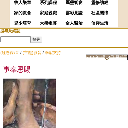
牧人樂章
系列課程
屬靈饗宴
靈修讀經
家的教會
家庭親職
雲彩見證
社區關懷
兒少培育
大衛帳幕
全人醫治
信仰生活
搜尋此網誌
(經卷)影音
/
(主題)影音
/
奉獻支持
2015年8月14日 星期五
事奉恩賜