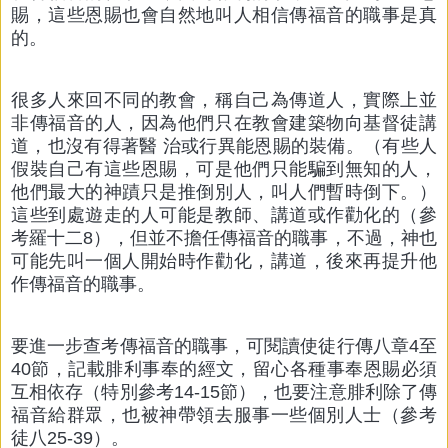
賜，這些恩賜也會自然地叫人相信傳福音的職事是真
的。
很多人來回不同的教會，稱自己為傳道人，實際上並
非傳福音的人，因為他們只在教會建築物向基督徒講
道，也沒有得著醫 治或行異能恩賜的裝備。（有些人
假裝自己有這些恩賜，可是他們只能騙到無知的人，
他們最大的神蹟只是推倒別人，叫人們暫時倒下。）
這些到處遊走的人可能是教師、講道或作勸化的（參
考羅十二8），但並不擔任傳福音的職事，不過，神也
可能先叫一個人開始時作勸化，講道，後來再提升他
作傳福音的職事。
要進一步查考傳福音的職事，可閱讀使徒行傳八章4至
40節，記載腓利事奉的經文，留心各種事奉恩賜必須
互相依存（特別參考14-15節），也要注意腓利除了傳
福音給群眾，也被神帶領去服事一些個別人士（參考
徒八25-39）。