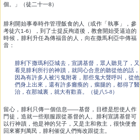
個。」（徒二十一8）
腓利開始事奉時作管理飯食的人（或作「執事」，參
考徒六1-6），到了士提反殉道後，教會開始受逼迫的
時候，腓利升任為傳福音的人，向在撒馬利亞中傳福
音：
腓利下撒瑪利亞城去，宣講基督，眾人聽見了，又
看見腓利所行的神蹟，就同心合意的聽從他的話，
因為有許多人被污鬼附著，那些鬼大聲呼叫，從他
們身上出來，還有許多癱瘓的，瘸腿的，都得了醫
治，在那城裏，就大有歡喜。（徒八5-8）
留心，腓利只傳一個信息——基督，目標是想使人作
門徒，造就一些順服跟從基督的人。腓利宣講基督可
以行神蹟，他是神的兒子，又是主和救主，很快便會
回來審判萬民，腓利催促人們悔改跟從主。