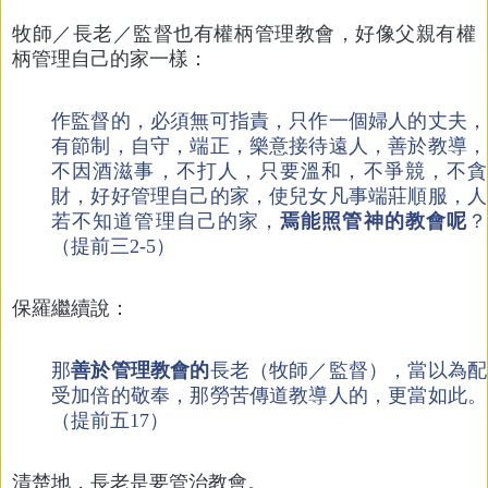
牧師／長老／監督也有權柄管理教會，好像父親有權
柄管理自己的家一樣：
作監督的，必須無可指責，只作一個婦人的丈夫，
有節制，自守，端正，樂意接待遠人，善於教導，
不因酒滋事，不打人，只要溫和，不爭競，不貪
財，好好管理自己的家，使兒女凡事端莊順服，人
若不知道管理自己的家，
焉能照管神的教會呢
？
（提前三2-5）
保羅繼續說：
那
善於管理教會的
長老（牧師／監督），當以為配
受加倍的敬奉，那勞苦傳道教導人的，更當如此。
（提前五17）
清楚地，長老是要管治教會。