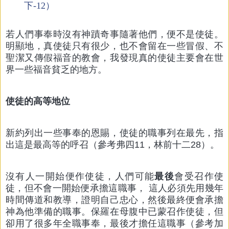
下-12）
若人們事奉時沒有神蹟奇事隨著他們，便不是使徒。
明顯地，真使徒只有很少，也不會留在一些冒假、不
聖潔又傳假福音的教會，我發現真的使徒主要會在世
界一些福音貧乏的地方。
使徒的高等地位
新約列出一些事奉的恩賜，使徒的職事列在最先，指
出這是最高等的呼召（參考弗四11，林前十二28）。
沒有人一開始便作使徒，人們可能
最後
會受召作使
徒，但不會一開始便承擔這職事， 這人必須先用幾年
時間傳道和教導，證明自己忠心，然後最終便會承擔
神為他準備的職事。保羅在母腹中已蒙召作使徒，但
卻用了很多年全職事奉，最後才擔任這職事（參考加