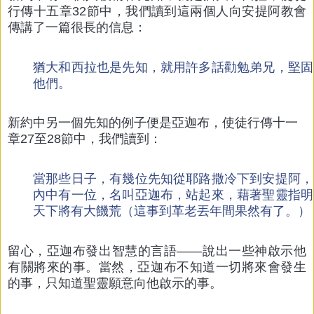
行傳十五章32節中，我們讀到這兩個人向安提阿教會
傳講了一篇很長的信息：
猶大和西拉也是先知，就用許多話勸勉弟兄，堅固
他們。
新約中另一個先知的例子便是亞迦布，使徒行傳十一
章27至28節中，我們讀到：
當那些日子，有幾位先知從耶路撒冷下到安提阿，
內中有一位，名叫亞迦布，站起來，藉著聖靈指明
天下將有大饑荒（這事到革老丟年間果然有了。）
留心，亞迦布發出智慧的言語——說出一些神啟示他
有關將來的事。當然，亞迦布不知道一切將來會發生
的事，只知道聖靈願意向他啟示的事。