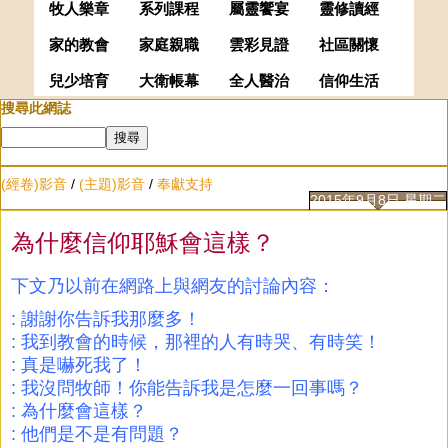
牧人樂章
系列課程
屬靈饗宴
靈修讀經
家的教會
家庭親職
雲彩見證
社區關懷
兒少培育
大衛帳幕
全人醫治
信仰生活
搜尋此網誌
(經卷)影音
/
(主題)影音
/
奉獻支持
2015年9月8日 星期二
為什麼信仰耶穌會這樣？
下文乃以前在網路上與網友的討論內容：
: 謝謝你告訴我那麼多！
: 我到教會的時候，那裡的人有時哭、有時笑！
: 真是嚇死我了！
: 我沒問牧師！你能告訴我是怎麼一回事嗎？
: 為什麼會這樣？
: 他們是不是有問題？