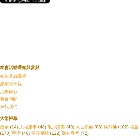
本會活動通知與參與
初信造就課程
歷期電子報
活動剪影
聚會時間
來找我們
大衛帳幕
啟示
(14)
恩賜服事
(48)
敬拜讚美
(49)
末世預備
(68)
渴慕神
(102)
禱告
(170)
聖潔
(46)
聖靈相關
(122)
聽神聲音
(72)