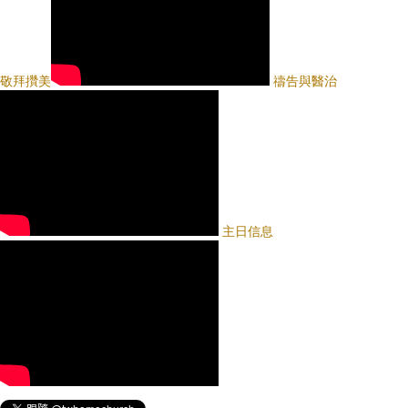
敬拜攢美
禱告與醫治
主日信息