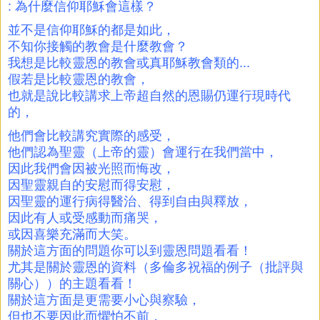
: 為什麼信仰耶穌會這樣？
並不是信仰耶穌的都是如此，
不知你接觸的教會是什麼教會？
我想是比較靈恩的教會或真耶穌教會類的...
假若是比較靈恩的教會，
也就是說比較講求上帝超自然的恩賜仍運行現時代
的，
他們會比較講究實際的感受，
他們認為聖靈（上帝的靈）會運行在我們當中，
因此我們會因被光照而悔改，
因聖靈親自的安慰而得安慰，
因聖靈的運行病得醫治、得到自由與釋放，
因此有人或受感動而痛哭，
或因喜樂充滿而大笑。
關於這方面的問題你可以到靈恩問題看看！
尤其是關於靈恩的資料（多倫多祝福的例子（批評與
關心））的主題看看！
關於這方面是更需要小心與察驗，
但也不要因此而懼怕不前，