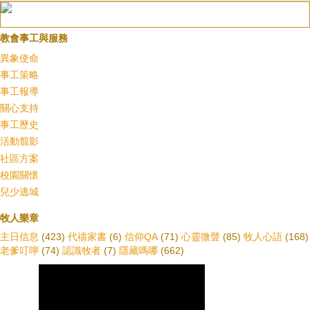
教會事工與服務
異象使命
事工策略
事工報導
關心支持
事工歷史
活動翦影
社區方案
校園關懷
兒少逃城
牧人樂章
主日信息
(423)
代禱家書
(6)
信仰QA
(71)
心靈微聲
(85)
牧人心語
(168)
老爹叮嚀
(74)
認識牧者
(7)
隱藏嗎哪
(662)