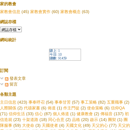
家的教會
家教會信息
(45)
家教會實作
(60)
家教會概念
(63)
網誌存檔
網站統計
訂閱
發表文章
留言
各類主題
主日信息
(423)
事奉呼召
(54)
事奉甘苦
(57)
事工策略
(82)
五重職事
(2)
人際關係
(2)
代禱家書
(6)
佈道
(1)
作主門徒
(2)
使命策略
(6)
信仰QA
(71)
信仰生活
(33)
信心
(87)
個人佈道
(1)
健康教會
(2)
傳福音
(137)
初
信造就
(23)
十架道路
(18)
同心合意
(2)
品格
(20)
啟示
(14)
團契
(1)
團
隊服事
(59)
大使命
(3)
天國使者
(4)
天國文化
(49)
天父的心
(77)
天父的