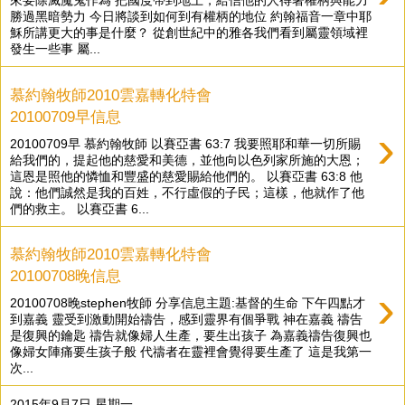
來要除滅魔鬼作為 把國度帶到地上，給信他的人得著權柄與能力
勝過黑暗勢力 今日將談到如何到有權柄的地位 約翰福音一章中耶
穌所講更大的事是什麼？ 從創世紀中的雅各我們看到屬靈領域裡
發生一些事 屬...
慕約翰牧師2010雲嘉轉化特會
20100709早信息
›
20100709早 慕約翰牧師 以賽亞書 63:7 我要照耶和華一切所賜
給我們的，提起他的慈愛和美德，並他向以色列家所施的大恩；
這恩是照他的憐恤和豐盛的慈愛賜給他們的。 以賽亞書 63:8 他
說：他們誠然是我的百姓，不行虛假的子民；這樣，他就作了他
們的救主。 以賽亞書 6...
慕約翰牧師2010雲嘉轉化特會
20100708晚信息
›
20100708晚stephen牧師 分享信息主題:基督的生命 下午四點才
到嘉義 靈受到激動開始禱告，感到靈界有個爭戰 神在嘉義 禱告
是復興的鑰匙 禱告就像婦人生產，要生出孩子 為嘉義禱告復興也
像婦女陣痛要生孩子般 代禱者在靈裡會覺得要生產了 這是我第一
次...
2015年9月7日 星期一