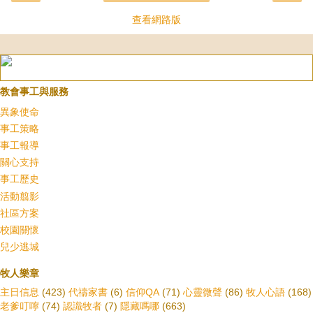
查看網路版
教會事工與服務
異象使命
事工策略
事工報導
關心支持
事工歷史
活動翦影
社區方案
校園關懷
兒少逃城
牧人樂章
主日信息
(423)
代禱家書
(6)
信仰QA
(71)
心靈微聲
(86)
牧人心語
(168)
老爹叮嚀
(74)
認識牧者
(7)
隱藏嗎哪
(663)