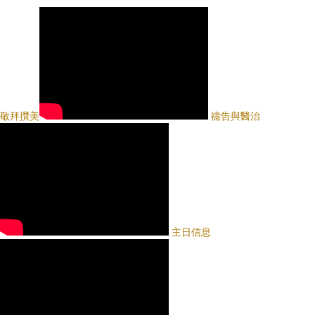
敬拜攢美
禱告與醫治
主日信息