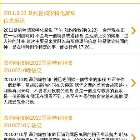
2011.3.23 慕約翰國家轉化聚集
信息筆記
›
2011慕約翰國家轉化聚集 下午 慕約翰牧師(3.23) 台灣現在正
在一個關鍵時刻 不是為一個特會或退修會 是延續上次的聚集，進
入神的計畫 這次主要是來實踐以前所傳遞的信息 神是掌管時間的
神，是在特時刻作特定的事 使徒行傳 17:26 ...
慕約翰牧師2010雲嘉轉化特會
20100710晚信息
›
20100711晚 慕約翰牧師 神已經開始一個很深的旅程 神正在作
一個新事，當越彰顯祂的同在與榮耀 我們之間的差異會越來越小
耶穌再回來時，不會看到軟弱的教會 會是一個沒有瑕疵的新娘，
是一個得勝者 雖現在還看不到，甚至有神學說教會會越來越糟 要
人接受教會乃軟...
慕約翰牧師2010雲嘉轉化特會
20100710早信息
›
20100710早 慕約翰牧師 昨日講到遮蔽萬國的帕子幽暗勢力 耶穌