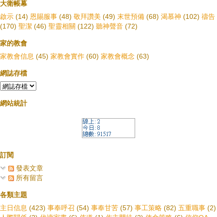
大衛帳幕
啟示
(14)
恩賜服事
(48)
敬拜讚美
(49)
末世預備
(68)
渴慕神
(102)
禱告
(170)
聖潔
(46)
聖靈相關
(122)
聽神聲音
(72)
家的教會
家教會信息
(45)
家教會實作
(60)
家教會概念
(63)
網誌存檔
網站統計
訂閱
發表文章
所有留言
各類主題
主日信息
(423)
事奉呼召
(54)
事奉甘苦
(57)
事工策略
(82)
五重職事
(2)