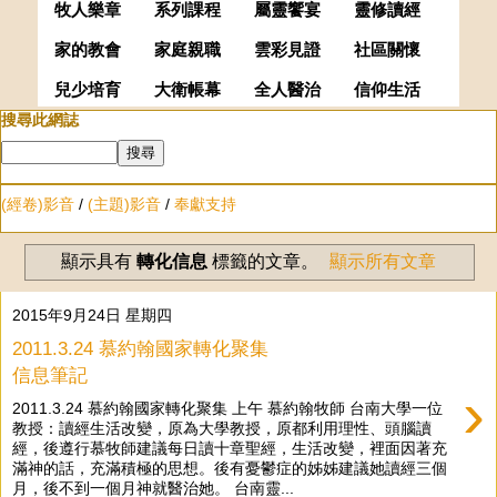
牧人樂章
系列課程
屬靈饗宴
靈修讀經
家的教會
家庭親職
雲彩見證
社區關懷
兒少培育
大衛帳幕
全人醫治
信仰生活
搜尋此網誌
(經卷)影音
/
(主題)影音
/
奉獻支持
顯示具有
轉化信息
標籤的文章。
顯示所有文章
2015年9月24日 星期四
2011.3.24 慕約翰國家轉化聚集
信息筆記
›
2011.3.24 慕約翰國家轉化聚集 上午 慕約翰牧師 台南大學一位
教授：讀經生活改變，原為大學教授，原都利用理性、頭腦讀
經，後遵行慕牧師建議每日讀十章聖經，生活改變，裡面因著充
滿神的話，充滿積極的思想。後有憂鬱症的姊姊建議她讀經三個
月，後不到一個月神就醫治她。 台南靈...