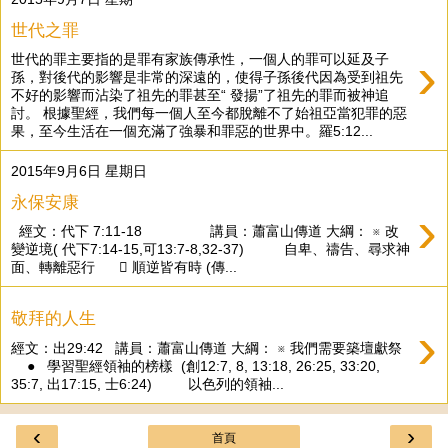
世代之罪
›
世代的罪主要指的是罪有家族傳承性，一個人的罪可以延及子
孫，對後代的影響是非常的深遠的，使得子孫後代因為受到祖先
不好的影響而沾染了祖先的罪甚至“ 發揚”了祖先的罪而被神追
討。 根據聖經，我們每一個人至今都脫離不了始祖亞當犯罪的惡
果，至今生活在一個充滿了強暴和罪惡的世界中。羅5:12...
2015年9月6日 星期日
永保安康
›
經文：代下 7:11-18 講員：蕭富山傳道 大綱： ※ 改
變逆境( 代下7:14-15,可13:7-8,32-37) 自卑、禱告、尋求神
面、轉離惡行  順逆皆有時 (傳...
敬拜的人生
›
經文：出29:42 講員：蕭富山傳道 大綱： ※ 我們需要築壇獻祭
● 學習聖經領袖的榜樣 (創12:7, 8, 13:18, 26:25, 33:20,
35:7, 出17:15, 士6:24) 以色列的領袖...
‹
›
首頁