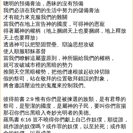
聰明的預備膏油，愚昧的沒有預備
我們必須在我們的生活中努力的儲備膏油
才有能力來克服我們的難關
當我們在地上宣告神的國度，可得神的恩寵
得著屬神的權柄（地上捆綁天上也要捆綁，地上釋放
天上也要釋放）
透過神可以把堅固營壘、辯論思想攻破
使人順服耶穌基督
當我們瞭解這屬靈原則，神所賜給我們的權柄，
就可攻破城市裡的黑暗的勢力
推開天空黑暗權勢，把他們連根拔起砍掉切除
假的祭司，站在敬拜的位置敬拜錯誤的對象，
將會邀請壓迫性的鬼魔來控制我們。
彼得前書 2:9 惟有你們是被揀選的族類，是有君尊的
祭司，是聖潔的國度，是屬神的子民，要叫你們宣揚
那召你們出黑暗入奇妙光明者的美德。
羅馬書 6:16 豈不曉得你們獻上自己作奴僕，順從誰，
就作誰的奴僕嗎？或作罪的奴僕，以至於死；或作順