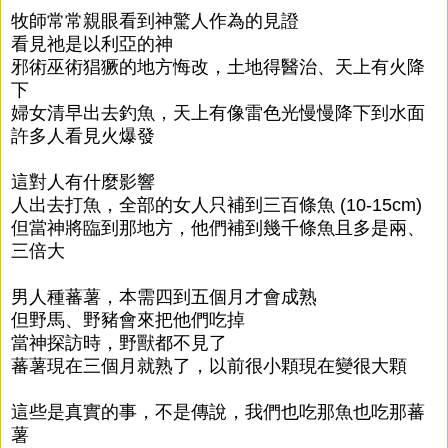
牧師常常親眼看到神驚人作為的見證
看見祂是以利亞的神
邪術巫術猖獗的地方悔改，土地得醫治、天上有火降
下
婦女清早出去釣魚，天上有像雷色光慢慢降下到水面
許多人看見火爆發
這對人有什麼影響
人出去打魚，全部的女人只補到三百條魚 (10-15cm)
但當神將臨到那地方，他們補到幾千條魚且多是兩、
三倍大
男人種蕃薯，本需四到五個月才會成熟
但野馬、野豬會來把他們吃掉
當神探訪時，野獸都不見了
蕃薯現在三個月就熟了，以前很小顆現在變很大顆
這些是真實的事，不是傳說，我們也吃那魚也吃那蕃
薯