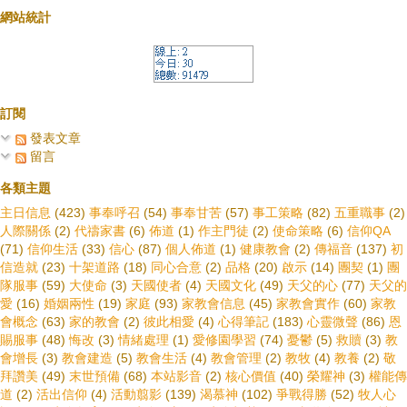
網站統計
訂閱
發表文章
留言
各類主題
主日信息
(423)
事奉呼召
(54)
事奉甘苦
(57)
事工策略
(82)
五重職事
(2)
人際關係
(2)
代禱家書
(6)
佈道
(1)
作主門徒
(2)
使命策略
(6)
信仰QA
(71)
信仰生活
(33)
信心
(87)
個人佈道
(1)
健康教會
(2)
傳福音
(137)
初
信造就
(23)
十架道路
(18)
同心合意
(2)
品格
(20)
啟示
(14)
團契
(1)
團
隊服事
(59)
大使命
(3)
天國使者
(4)
天國文化
(49)
天父的心
(77)
天父的
愛
(16)
婚姻兩性
(19)
家庭
(93)
家教會信息
(45)
家教會實作
(60)
家教
會概念
(63)
家的教會
(2)
彼此相愛
(4)
心得筆記
(183)
心靈微聲
(86)
恩
賜服事
(48)
悔改
(3)
情緒處理
(1)
愛修園學習
(74)
憂鬱
(5)
救贖
(3)
教
會增長
(3)
教會建造
(5)
教會生活
(4)
教會管理
(2)
教牧
(4)
教養
(2)
敬
拜讚美
(49)
末世預備
(68)
本站影音
(2)
核心價值
(40)
榮耀神
(3)
權能傳
道
(2)
活出信仰
(4)
活動翦影
(139)
渴慕神
(102)
爭戰得勝
(52)
牧人心