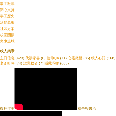
事工報導
關心支持
事工歷史
活動翦影
社區方案
校園關懷
兒少逃城
牧人樂章
主日信息
(423)
代禱家書
(6)
信仰QA
(71)
心靈微聲
(86)
牧人心語
(168)
老爹叮嚀
(74)
認識牧者
(7)
隱藏嗎哪
(663)
敬拜攢美
禱告與醫治