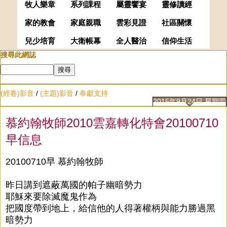
牧人樂章
系列課程
屬靈饗宴
靈修讀經
家的教會
家庭親職
雲彩見證
社區關懷
兒少培育
大衛帳幕
全人醫治
信仰生活
搜尋此網誌
(經卷)影音
/
(主題)影音
/
奉獻支持
2015年9月24日 星期四
慕約翰牧師2010雲嘉轉化特會20100710
早信息
20100710早 慕約翰牧師
昨日講到遮蔽萬國的帕子幽暗勢力
耶穌來要除滅魔鬼作為
把國度帶到地上，給信他的人得著權柄與能力勝過黑
暗勢力