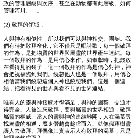
政的管理層級與次序，甚至在動物都有此層級。如何
管理河川、…。
(2) 敬拜的領域：
人與神有相似性，所以我們可以與神相交、團契。我
們有時把敬拜窄化，它不僅只是唱詩歌，每一個敬拜
的作為，是把物質的世界與屬靈的世界產生連結。每
一個敬拜的作為，是用信心來作。如奉獻時，把錢放
在看得見的袋子，這一個敬拜的作為是信心對神，神
會把祝福臨到我們。饒恕他人也是一個敬拜，用信心
相信當我們饒恕這個人神也饒恕我們。這是一個連
結，把看得見的世界與看不見的世界連結。
唯有人的靈與神接觸才得滿足，與神的團契、交通才
得完全。人被造來敬拜，要與屬靈的世界相通，敬拜
屬靈的權威。當人的靈與神的連結離開，人在渴慕尋
找屬靈的相通，魔鬼僭越會趁虛而入。就像假藉樹靈
讓人去敬拜。拜偶像其實表示人有敬拜的渴慕，只是
被惡者趁虛而入。