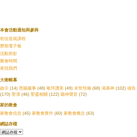
本會活動通知與參與
初信造就課程
歷期電子報
活動剪影
聚會時間
來找我們
大衛帳幕
啟示
(14)
恩賜服事
(48)
敬拜讚美
(49)
末世預備
(68)
渴慕神
(102)
禱告
(170)
聖潔
(46)
聖靈相關
(122)
聽神聲音
(72)
家的教會
家教會信息
(45)
家教會實作
(60)
家教會概念
(63)
網誌存檔