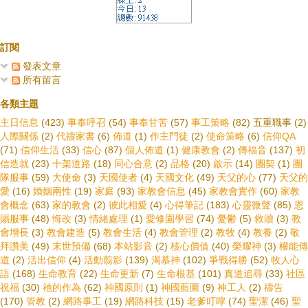
訂閱
發表文章
所有留言
各類主題
主日信息
(423)
事奉呼召
(54)
事奉甘苦
(57)
事工策略
(82)
五重職事
(2)
人際關係
(2)
代禱家書
(6)
佈道
(1)
作主門徒
(2)
使命策略
(6)
信仰QA
(71)
信仰生活
(33)
信心
(87)
個人佈道
(1)
健康教會
(2)
傳福音
(137)
初
信造就
(23)
十架道路
(18)
同心合意
(2)
品格
(20)
啟示
(14)
團契
(1)
團
隊服事
(59)
大使命
(3)
天國使者
(4)
天國文化
(49)
天父的心
(77)
天父的
愛
(16)
婚姻兩性
(19)
家庭
(93)
家教會信息
(45)
家教會實作
(60)
家教
會概念
(63)
家的教會
(2)
彼此相愛
(4)
心得筆記
(183)
心靈微聲
(85)
恩
賜服事
(48)
悔改
(3)
情緒處理
(1)
愛修園學習
(74)
憂鬱
(5)
救贖
(3)
教
會增長
(3)
教會建造
(5)
教會生活
(4)
教會管理
(2)
教牧
(4)
教養
(2)
敬
拜讚美
(49)
末世預備
(68)
本站影音
(2)
核心價值
(40)
榮耀神
(3)
權能傳
道
(2)
活出信仰
(4)
活動翦影
(139)
渴慕神
(102)
爭戰得勝
(52)
牧人心
語
(168)
生命教育
(22)
生命更新
(7)
生命根基
(101)
真道追尋
(33)
社區
祝福
(30)
祂的作為
(62)
神國原則
(1)
神國藍圖
(9)
神工人
(2)
禱告
(170)
管教
(2)
網路事工
(19)
網路科技
(15)
老爹叮嚀
(74)
聖潔
(46)
聖