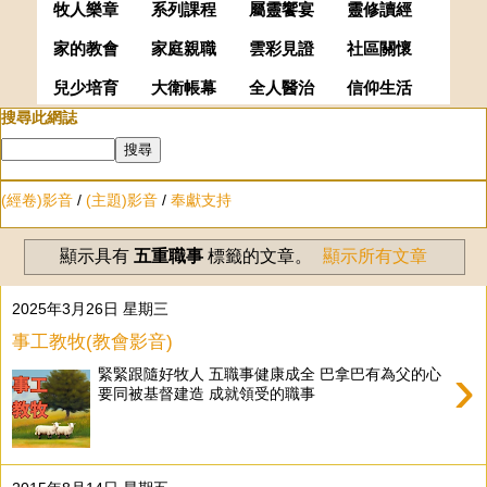
牧人樂章
系列課程
屬靈饗宴
靈修讀經
家的教會
家庭親職
雲彩見證
社區關懷
兒少培育
大衛帳幕
全人醫治
信仰生活
搜尋此網誌
(經卷)影音
/
(主題)影音
/
奉獻支持
顯示具有
五重職事
標籤的文章。
顯示所有文章
2025年3月26日 星期三
事工教牧(教會影音)
›
緊緊跟隨好牧人 五職事健康成全 巴拿巴有為父的心
要同被基督建造 成就領受的職事