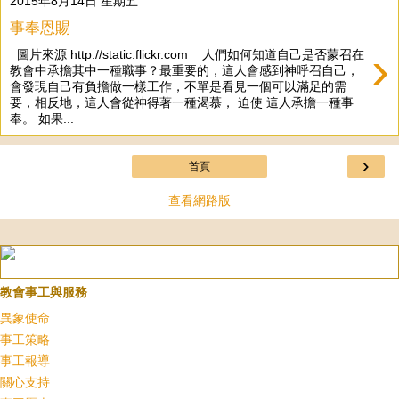
2015年8月14日 星期五
事奉恩賜
›
圖片來源 http://static.flickr.com 人們如何知道自己是否蒙召在
教會中承擔其中一種職事？最重要的，這人會感到神呼召自己，
會發現自己有負擔做一樣工作，不單是看見一個可以滿足的需
要，相反地，這人會從神得著一種渴慕， 迫使 這人承擔一種事
奉。 如果...
›
首頁
查看網路版
教會事工與服務
異象使命
事工策略
事工報導
關心支持