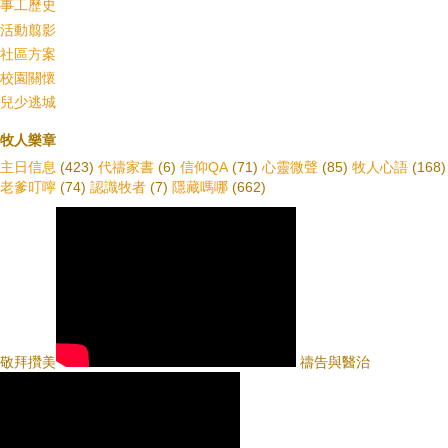
事工歷史
活動翦影
社區方案
校園關懷
兒少逃城
牧人樂章
主日信息
(423)
代禱家書
(6)
信仰QA
(71)
心靈微聲
(85)
牧人心語
(168)
老爹叮嚀
(74)
認識牧者
(7)
隱藏嗎哪
(662)
敬拜攢美
禱告與醫治