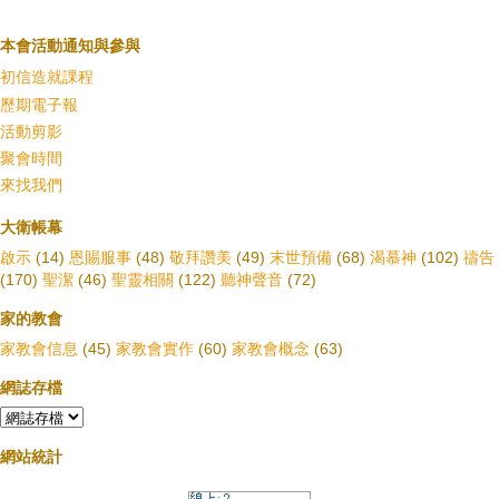
本會活動通知與參與
初信造就課程
歷期電子報
活動剪影
聚會時間
來找我們
大衛帳幕
啟示
(14)
恩賜服事
(48)
敬拜讚美
(49)
末世預備
(68)
渴慕神
(102)
禱告
(170)
聖潔
(46)
聖靈相關
(122)
聽神聲音
(72)
家的教會
家教會信息
(45)
家教會實作
(60)
家教會概念
(63)
網誌存檔
網站統計