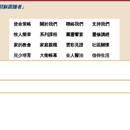
耶穌跟隨者」
使命策略
關於我們
聯絡我們
支持我們
牧人樂章
系列課程
屬靈饗宴
靈修讀經
家的教會
家庭親職
雲彩見證
社區關懷
兒少培育
大衛帳幕
全人醫治
信仰生活