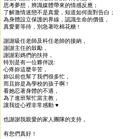
思考夢想，辨識媒體帶來的情感反應；
了解激情迷戀不是真愛，知道如何面對告白；
為身體設立保護的界線，認識生命的價值，
真愛要等待，別急著吃棉花糖 !
謝謝級任老師及科任老師的接納，
謝謝主任的鼓勵，
謝謝彩媽們的扶持，
特別是有一位夥伴說:
心疼妳這麼辛苦，
妳以前也幫了我們很多忙，
而且妳是為學校的孩子啊 !
看她忍著身體的不適，
為了進班幫忙當主教，
讓我從心裡非常感動 ♥
也謝謝我親愛的家人團隊的支持，
有您們真好！